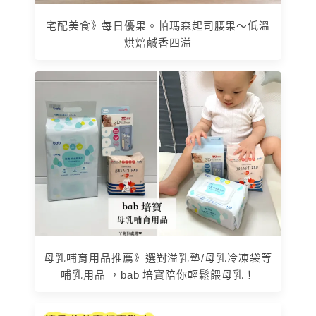
宅配美食》每日優果。帕瑪森起司腰果～低溫
烘焙鹹香四溢
母乳哺育用品推薦》選對溢乳墊/母乳冷凍袋等
哺乳用品 ，bab 培寶陪你輕鬆餵母乳！