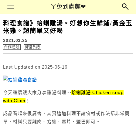
Main Menu
ㄚ兔到處趣❤
ㄚ兔到處趣❤
料理食譜》蛤蜊雞湯。好想你生鮮鋪/黃金玉
米雞。超簡單又好喝
2021.03.25
合作體驗
料理食譜
Last Updated on 2025-06-16
今天繼續跟大家分享雞湯料理～
蛤蜊雞湯 Chicken soup
with Clam
！
成品看起來很厲害，其實這道料理不論食材或作法都非常簡
單，材料只要雞肉、蛤蜊、薑片、鹽巴即可。