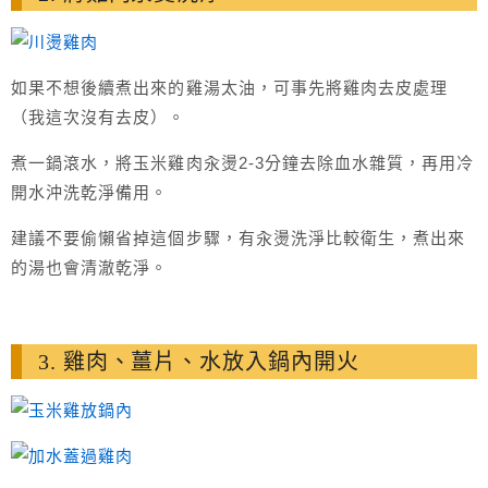
如果不想後續煮出來的雞湯太油，可事先將雞肉去皮處理
（我這次沒有去皮）。
煮一鍋滾水，將玉米雞肉汆燙2-3分鐘去除血水雜質，再用冷
開水沖洗乾淨備用。
建議不要偷懶省掉這個步驟，有汆燙洗淨比較衛生，煮出來
的湯也會清澈乾淨。
3. 雞肉、薑片、水放入鍋內開火