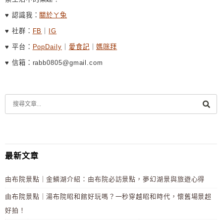
♥ 認識我：
關於ㄚ兔
♥ 社群：
FB
｜
IG
♥ 平台：
PopDaily
｜
愛食記
｜
媽咪拜
♥ 信箱：rabb0805@gmail.com
最新文章
由布院景點｜金鱗湖介紹：由布院必訪景點，夢幻湖景與旅遊心得
由布院景點｜湯布院昭和館好玩嗎？一秒穿越昭和時代，懷舊場景超
好拍！