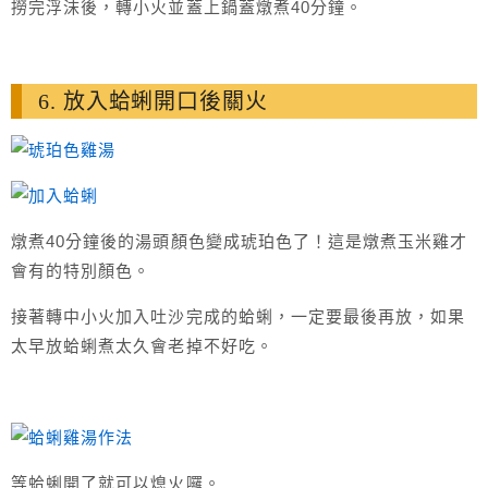
撈完浮沫後，轉小火並蓋上鍋蓋燉煮40分鐘。
6. 放入蛤蜊開口後關火
燉煮40分鐘後的湯頭顏色變成琥珀色了！這是燉煮玉米雞才
會有的特別顏色。
接著轉中小火加入吐沙完成的蛤蜊，一定要最後再放，如果
太早放蛤蜊煮太久會老掉不好吃。
等蛤蜊開了就可以熄火囉。