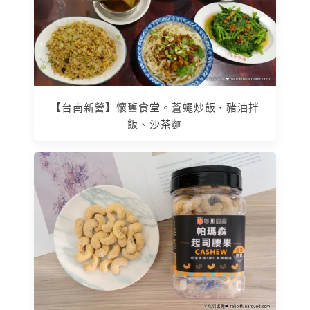
【台南新營】懷舊食堂。蒼蠅炒飯、豬油拌
飯、沙茶麵