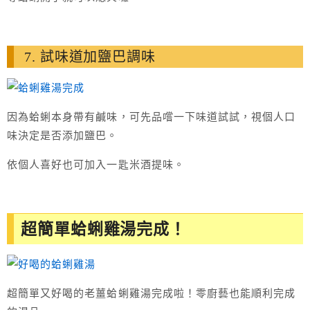
7. 試味道加鹽巴調味
因為蛤蜊本身帶有鹹味，可先品嚐一下味道試試，視個人口
味決定是否添加鹽巴。
依個人喜好也可加入一匙米酒提味。
超簡單蛤蜊雞湯完成！
超簡單又好喝的老薑蛤蜊雞湯完成啦！零廚藝也能順利完成