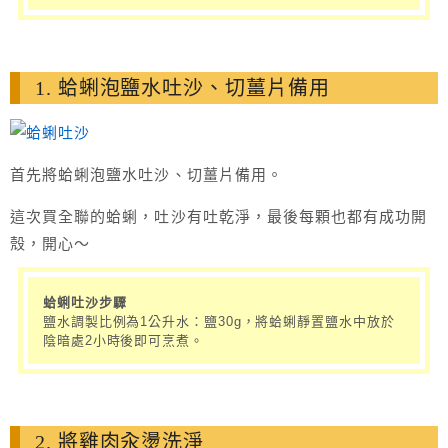
1. 蛤蜊泡鹽水吐沙、切薑片備用
首先將蛤蜊泡鹽水吐沙、切薑片備用。
這次買全聯的蛤蜊，吐沙有吐乾淨，最後每顆也都有成功開
殼，開心～
蛤蜊吐沙步驟
鹽水調製比例為1公升水：鹽30g，將蛤蜊靜置鹽水中放於
陰暗處2小時後即可烹煮。
2. 將雞肉汆燙洗淨