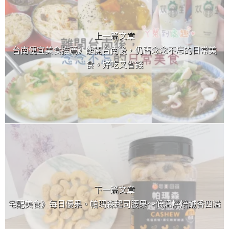
上一篇文章
台南便宜美食推薦》離開台南後，仍舊念念不忘的日常美
食。好吃又省錢
下一篇文章
宅配美食》每日優果。帕瑪森起司腰果～低溫烘焙鹹香四溢