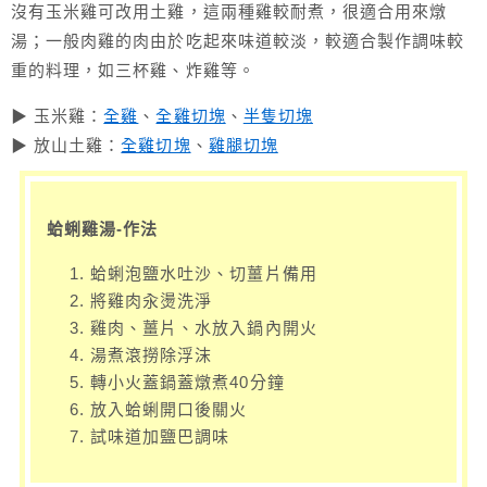
沒有玉米雞可改用土雞，這兩種雞較耐煮，很適合用來燉
湯；一般肉雞的肉由於吃起來味道較淡，較適合製作調味較
重的料理，如三杯雞、炸雞等。
▶ 玉米雞：
全雞
、
全雞切塊
、
半隻切塊
▶ 放山土雞：
全雞切塊
、
雞腿切塊
蛤蜊雞湯-作法
蛤蜊泡鹽水吐沙、切薑片備用
將雞肉汆燙洗淨
雞肉、薑片、水放入鍋內開火
湯煮滾撈除浮沫
轉小火蓋鍋蓋燉煮40分鐘
放入蛤蜊開口後關火
試味道加鹽巴調味