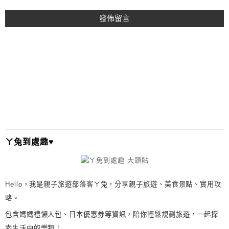
A
L
T
E
R
N
A
T
I
ㄚ兔到處趣♥
V
E
:
Hello，我是親子旅遊部落客ㄚ兔，分享親子旅遊、美食景點、實用攻
略。
包含媽媽禮懶人包、日本優惠券等資訊，陪你輕鬆規劃旅遊，一起探
索生活中的樂趣！