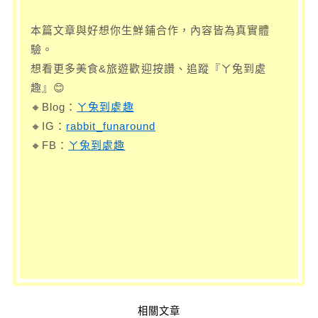
本篇文章與好想你生鮮鋪合作，內容皆為真實體
驗。
想看更多美食&旅遊歡迎按讚、追蹤『ㄚ兔到處
趣』😊
🔸Blog：
ㄚ兔到處趣
🔸IG：
rabbit_funaround
🔸FB：
ㄚ兔到處趣
相關文章