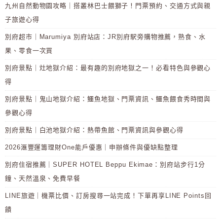
九州自然動物園攻略｜搭叢林巴士餵獅子！門票預約、交通方式與親
子旅遊心得
別府超市｜Marumiya 別府站店：JR別府駅旁購物推薦，熟食、水
果、零食一次買
別府景點｜灶地獄介紹：最有趣的別府地獄之一！必看特色與參觀心
得
別府景點｜鬼山地獄介紹：鱷魚地獄、門票資訊、鱷魚餵食秀時間與
參觀心得
別府景點｜白池地獄介紹：熱帶魚館、門票資訊與參觀心得
2026滙豐運籌理財One能戶優惠｜申辦條件與優缺點整理
別府住宿推薦｜SUPER HOTEL Beppu Ekimae：別府站步行1分
鐘、天然溫泉、免費早餐
LINE旅遊｜機票比價、訂房搜尋一站完成！下單再享LINE Points回
饋