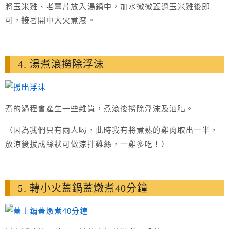
將玉米雞、老薑片放入湯鍋中，加水微微蓋過玉米雞後即
可，接著開中大火煮滾。
4. 湯煮滾撈除浮沫
煮的過程會產生一些雜質，煮滾後撈除浮沫及油脂。
（因為我們只有兩人喝，此時我有將煮熟的雞肉取出一半，
放涼後拔成絲狀可做涼拌雞絲，一雞多吃！）
5. 轉小火蓋鍋蓋燉煮40分鐘