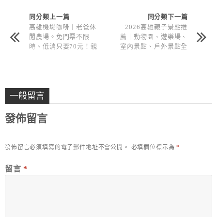
同分類上一篇
同分類下一篇
高雄機場咖啡｜老爸休
2026高雄親子景點推
閒農場。免門票不限
薦｜動物園、遊樂場、
時、低消只要70元！親
室內景點、戶外景點全
子景觀餐廳推薦
部有！大人小孩都開心
一般留言
發佈留言
發佈留言必須填寫的電子郵件地址不會公開。
必填欄位標示為
*
留言
*