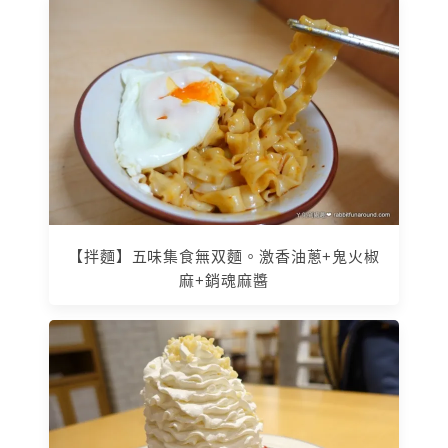
【拌麵】五味集食無双麵。激香油蔥+鬼火椒
麻+銷魂麻醬