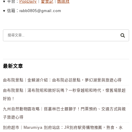
♥ 平台：
PopDaily
｜
愛食記
｜
媽咪拜
♥ 信箱：rabb0805@gmail.com
最新文章
由布院景點｜金鱗湖介紹：由布院必訪景點，夢幻湖景與旅遊心得
由布院景點｜湯布院昭和館好玩嗎？一秒穿越昭和時代，懷舊場景超
好拍！
九州自然動物園攻略｜搭叢林巴士餵獅子！門票預約、交通方式與親
子旅遊心得
別府超市｜Marumiya 別府站店：JR別府駅旁購物推薦，熟食、水