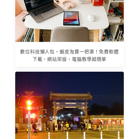
數位科技懶人包，蝦皮淘寶一把罩！免費軟體
下載、網站架設、電腦教學超簡單