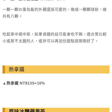
一顆一顆の蛋包飯的外觀還挺可愛的，做成一顆顆球狀，總
共有八顆。
吃起來中規中矩，如果很餓的話可能會吃不飽，適合胃比較
小或是不太餓的人，或許可以再加份甜點就剛剛好了。
熱拿鐵
▲
熱拿鐵 NT$135+10%
原味冰釀蘋果茶