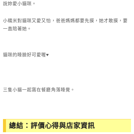
說妳愛小貓咪。
小糯米對貓咪又愛又怕，爸爸媽媽都要先摸，她才敢摸，要
一直陪著她。
貓咪的睡臉好可愛喔
♥
三隻小貓一起窩在餐廳角落睡覺。
總結：評價心得與店家資訊