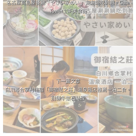
名古屋高島屋餐廳「やさい家めい 」涮涮鍋吃到飽。Gate
Tower 13F美食街
下一篇文章
白川鄉合掌村住宿「御宿結之莊」溫泉飯店推薦一泊二食。
飛驒牛懷石料理