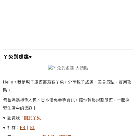
T
E
R
N
A
T
I
ㄚ兔到處趣♥
V
E
:
Hello，我是親子旅遊部落客ㄚ兔，分享親子旅遊、美食景點、實用攻
略。
包含媽媽禮懶人包、日本優惠券等資訊，陪你輕鬆規劃旅遊，一起探
索生活中的樂趣！
♥ 認識我：
關於ㄚ兔
♥ 社群：
FB
｜
IG