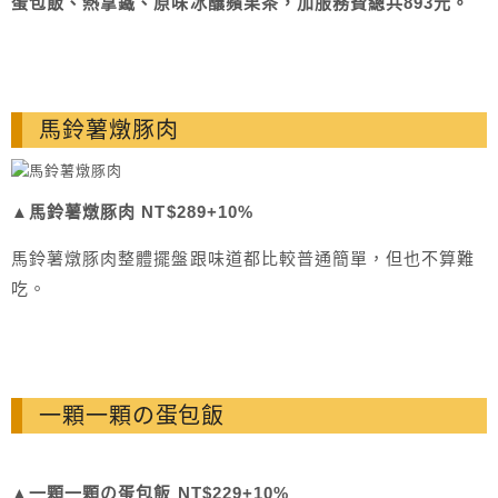
蛋包飯、熱拿鐵、原味冰釀蘋果茶，加服務費總共893元。
馬鈴薯燉豚肉
▲
馬鈴薯燉豚肉 NT$289+10%
馬鈴薯燉豚肉整體擺盤跟味道都比較普通簡單，但也不算難
吃。
一顆一顆の蛋包飯
▲
一顆一顆の蛋包飯 NT$229+10%