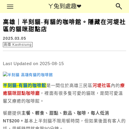
Main Menu
ㄚ兔到處趣❤
ㄚ兔到處趣❤
高雄｜半刻貓-有貓的咖啡館。隱藏在河堤社
區的貓咪甜點店
2025.03.05
高雄 Kaohsiung
Last Updated on 2025-08-15
半刻貓-有貓的咖啡館
是一間位於高雄三民區
河堤社區
內的
療
癒貓咪甜點咖啡廳
，裡面有很多隻可愛的貓咪，是間可愛溫
馨又療癒的咖啡館。
餐廳提供
主餐、輕食、甜點、飲品、咖啡，每人低消
NT$200。
基本上半刻貓不限用餐時間，但如果後面有客人的
話，用餐時間就會限90分鐘。