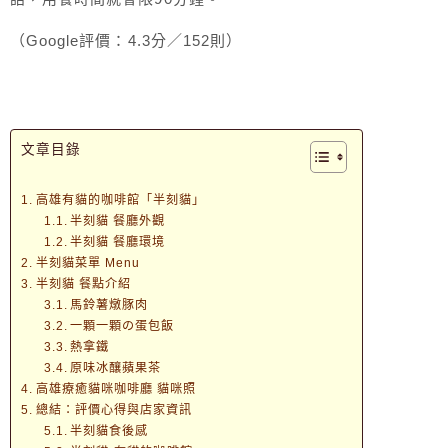
（Google評價：4.3分／152則）
文章目錄
高雄有貓的咖啡館「半刻貓」
半刻貓 餐廳外觀
半刻貓 餐廳環境
半刻貓菜單 Menu
半刻貓 餐點介紹
馬鈴薯燉豚肉
一顆一顆の蛋包飯
熱拿鐵
原味冰釀蘋果茶
高雄療癒貓咪咖啡廳 貓咪照
總結：評價心得與店家資訊
半刻貓食後感