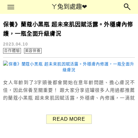
Main Menu
ㄚ兔到處趣❤
ㄚ兔到處趣❤
保養》蘭蔻小黑瓶 超未來肌因賦活露。外穩膚內修
美容保養
護，一瓶全面升級膚況
2023.04.10
合作體驗
美容保養
女人年齡到了3字頭後都會開始在意年齡問題、擔心膚況不
佳，因此保養至關重要！ 跟大家分享這罐很多人用過都推薦
的蘭蔻小黑瓶 超未來肌因賦活露，外穩膚、內修護，一滴就
有3,000萬個活性粹取，內含獨家7大益生菌粹取與益生質，
一瓶滿足各種肌膚需求。 蘭蔻超未來肌因賦活露 30ml
READ MORE
NT$3100 大家都會將這罐蘭蔻超未來肌因賦活露簡稱為「小
黑瓶」，究竟小黑瓶有什麼厲害特色呢？ 小黑瓶歷時15...