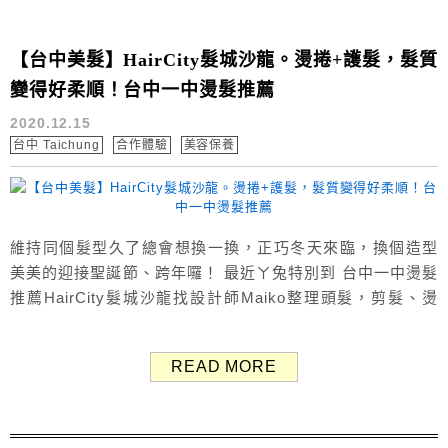
【台中美髮】HairCity髮城沙龍。燙捲+護髮，髮質
變得好柔順！台中一中燙髮推薦
2020.12.15
台中 Taichung
合作體驗
美容保養
維持同個髮型久了總會想換一換，正巧冬天來臨，換個造型
美美的迎接聖誕節、跨年囉！ 最近ㄚ兔特別到 台中一中燙髮
推薦HairCity髮城沙龍找設計師Maiko整理頭髮，剪髮、燙
捲、深層護髮，成果捲度好看又自然，護髮後的髮質也變得
柔順鬆軟。 （Google評價：4.8分／1665人） 台中一中燙髮
READ MORE
推薦HairCity 先快速看一下燙髮前後的差異！燙髮前單調無
造型、髮尾凌亂，經過數小時努力，燙髮加深層護髮...