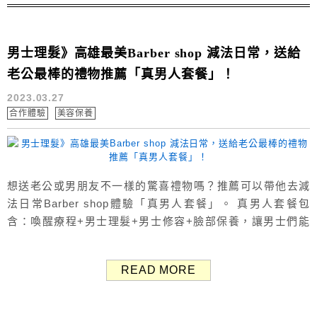
男士理髮》高雄最美Barber shop 減法日常，送給
老公最棒的禮物推薦「真男人套餐」！
2023.03.27
合作體驗
美容保養
想送老公或男朋友不一樣的驚喜禮物嗎？推薦可以帶他去減
法日常Barber shop體驗「真男人套餐」。 真男人套餐包
含：喚醒療程+男士理髮+男士修容+臉部保養，讓男士們能
夠好好享受頂級的美髮沙龍服務，好好保養一下輕鬆變型
男！ 減法日常 高雄最美Barber shop 減法日常Barber
READ MORE
shop是一間位於高雄鼓山美術館旁的日韓系男士理髮燙髮專
門店，可以說是高雄最美的Barber sh...