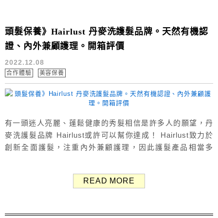
頭髮保養》Hairlust 丹麥洗護髮品牌。天然有機認
證、內外兼顧護理。開箱評價
2022.12.08
合作體驗
美容保養
有一頭迷人亮麗、蓬鬆健康的秀髮相信是許多人的願望，丹
麥洗護髮品牌 Hairlust或許可以幫你達成！ Hairlust致力於
創新全面護髮，注重內外兼顧護理，因此護髮產品相當多
元，包括洗髮精、護髮素、髮膜、護髮噴霧、護髮軟糖，與
髮梳、乾髮帽、造型噴霧等，商品皆由丹麥生產、從丹麥直
READ MORE
接郵寄。 × Hairlust 官網 Hairlust 品牌介紹 最近Hairlust
品牌換新，不僅品牌LO...