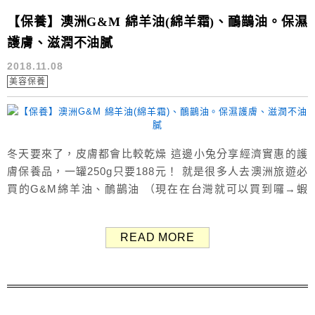
【保養】澳洲G&M 綿羊油(綿羊霜)、鴯鶓油。保濕
護膚、滋潤不油膩
2018.11.08
美容保養
冬天要來了，皮膚都會比較乾燥 這邊小兔分享經濟實惠的護
膚保養品，一罐250g只要188元！ 就是很多人去澳洲旅遊必
買的G&M綿羊油、鴯鶓油 （現在在台灣就可以買到囉→蝦
皮） G&M Australian Creams 21年品牌，秉持著「安全」
品質理念 左邊鴯鶓油、右邊綿羊油 上頭都標榜著"Not
READ MORE
tested on animals"，意思是無動物實驗 ...