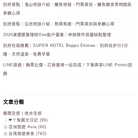
別府景點｜鬼山地獄介紹：鱷魚地獄、門票資訊、鱷魚餵食秀時間與
參觀心得
別府景點｜白池地獄介紹：熱帶魚館、門票資訊與參觀心得
2026滙豐運籌理財One能戶優惠｜申辦條件與優缺點整理
別府住宿推薦｜SUPER HOTEL Beppu Ekimae：別府站步行1分
鐘、天然溫泉、免費早餐
LINE旅遊｜機票比價、訂房搜尋一站完成！下單再享LINE Points回
饋
文章分類
展開全部
|
收合全部
❤ㄚ兔圖文日記 (95)
亞洲旅遊 Asia (60)
台灣旅遊美食 (762)