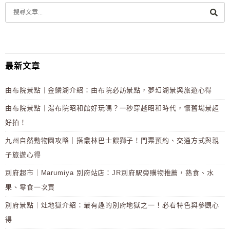
最新文章
由布院景點｜金鱗湖介紹：由布院必訪景點，夢幻湖景與旅遊心得
由布院景點｜湯布院昭和館好玩嗎？一秒穿越昭和時代，懷舊場景超
好拍！
九州自然動物園攻略｜搭叢林巴士餵獅子！門票預約、交通方式與親
子旅遊心得
別府超市｜Marumiya 別府站店：JR別府駅旁購物推薦，熟食、水
果、零食一次買
別府景點｜灶地獄介紹：最有趣的別府地獄之一！必看特色與參觀心
得