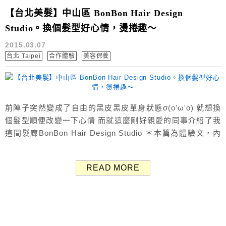
【台北美髮】中山區 BonBon Hair Design
Studio。換個髮型好心情，燙捲趣～
2015.03.07
台北 Taipei
合作體驗
美容保養
前陣子突然變成了自由的黑皮黑皮單身狀態σ(o'ω'o) 就想換
個髮型順便改變一下心情 而就這麼剛好親愛的同事介紹了我
這間髮廊BonBon Hair Design Studio ＊本篇為體驗文，內
容皆為小兔實際感受分享唷^^ 就位於捷運中山站附近，交
通非常方便～～ 這天我是下班後直接去 單看外表滿不像髮廊
READ MORE
的耶！ Bon Bon Hair的標誌很漂亮 是一隻藍色的蝴蝶，是
有...