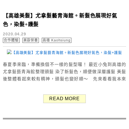
【高雄美髮】尤拿髮藝青海館。新髮色展現好氣
色，染髮+護髮
2020.04.29
合作體驗
美容保養
高雄 Kaohsiung
春夏季來臨，準備換個不一樣的髮型囉！ 最近小兔到高雄的
尤拿髮藝青海館整理頭髮 染了新髮色，順便做深層護髮 美髮
後整體看起來較有精神，頭髮也變好順～ 先來看看我本來
的頭髮吧 正面看起來好像還可以(?) 但背面好凌亂阿，感覺
很邋遢😅 去年12月燙捲後都沒有再整理過 差不多四個月，
READ MORE
確實是該整理一下了 為防止新冠肺炎(武漢肺炎)擴散 尤拿
髮藝會測量客人體溫 額溫超...