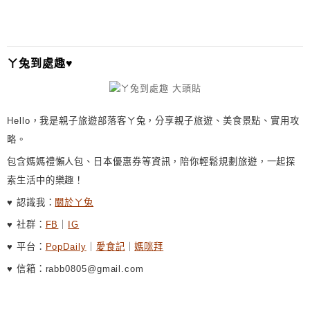
ㄚ兔到處趣♥
Hello，我是親子旅遊部落客ㄚ兔，分享親子旅遊、美食景點、實用攻
略。
包含媽媽禮懶人包、日本優惠券等資訊，陪你輕鬆規劃旅遊，一起探
索生活中的樂趣！
♥ 認識我：
關於ㄚ兔
♥ 社群：
FB
｜
IG
♥ 平台：
PopDaily
｜
愛食記
｜
媽咪拜
♥ 信箱：rabb0805@gmail.com