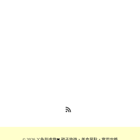
RSS
© 2026
ㄚ兔到處趣❤ 親子旅遊 × 美食景點 × 實用攻略