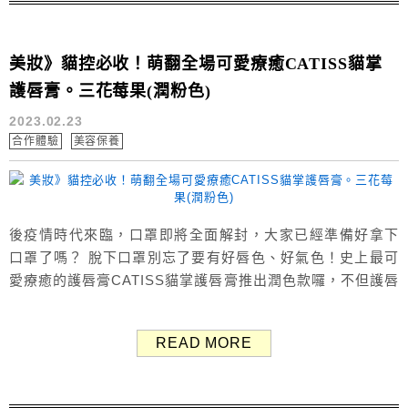
美妝》貓控必收！萌翻全場可愛療癒CATISS貓掌
護唇膏。三花莓果(潤粉色)
2023.02.23
合作體驗
美容保養
後疫情時代來臨，口罩即將全面解封，大家已經準備好拿下
口罩了嗎？ 脫下口罩別忘了要有好唇色、好氣色！史上最可
愛療癒的護唇膏CATISS貓掌護唇膏推出潤色款囉，不但護唇
保濕同時明亮雙唇，一塗就能立即出門自然又好看。 ×
CATISS貓掌護唇膏官網 CATISS 新三代 貓掌護唇膏-三花
READ MORE
莓果 (潤粉色) CATISS貓掌護唇膏的最大特色簡單說就是
「療癒貓掌外型、護唇保濕、自然潤色」！可以說...