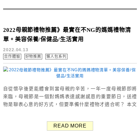
好...
2022母親節禮物推薦》最實在不NG的媽媽禮物清
單。美容保養/保健品/生活實用
2022.04.13
合作體驗
好物推薦
懶人包系列
自從懷孕後更能體會到當母親的辛苦，一年一度母親節即將
來臨，母親節是一個對媽媽表達感謝感恩的重要節日，送禮
物是聊表心意的好方式，但要準備什麼禮物才適合呢？ 本文
整理出適合送給媽媽的母親節禮物清單，主要分為美容保
養、保健品、生活實用類，給大家好好參考一下，說不定看
READ MORE
完後也可以想到更合適的禮物！ 女性保養品 妍植覓密｜煥
膚新生精萃 煥膚新生精萃 /NT$1,350 哪位女性不愛美？女人