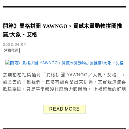
愛美不...
開箱》異格拼圖 YAWNGO。質感木質動物拼圖推
薦/大象‧艾格
2022.04.04
好物推薦
之前柏柏抽獎抽到「異格拼圖 YAWNGO／大象‧艾格」，
超厲害的！但我們一直沒有認真拿出來拼過，其實我還滿喜
歡玩拼圖，只是平常都沒什麼動力跟衝動。 上禮拜我的好朋
友涵吉來高雄找我玩，我們待在家閒來無事就開始拼起了拼
圖哈哈，跟朋友一起比較有動力，好玩又有趣，雖然異格拼
READ MORE
圖看起來滿難的，拼圖屬於不規則形狀，顏色也沒有太明顯
的區分，但我們沒花太多時間就拼好了！ →異格拼圖官網
拼圖推薦：異格...