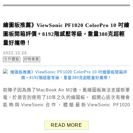
小糯米，哈...
繪圖板推薦》ViewSonic PF1020 ColorPro 10 吋繪
圖板開箱評價。8192階感壓等級，重量380克超輕
量好攜帶！
2022.12.26
合作體驗
好物推薦
前陣子因為換了MacBook Air M2後，舊繪圖板無法支援新筆
電，於是告別使用了10年之久的繪圖板。 超開心這次有機會
能夠與ViewSonic合作，體驗最新ViewSonic PF1020
ColorPro 10 吋繪圖板！不但重量只有380克超輕量、好攜
帶，還擁有8192階感壓等級、±60°傾角感應功能，能夠精準
READ MORE
呈現各種細節。 下面ㄚ兔馬上來開箱評價ViewSonic