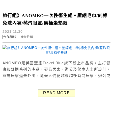
旅行組》ANOMEO一次性衛生組。壓縮毛巾/純棉
免洗內褲/蒸汽眼罩/馬桶坐墊紙
2021.11.30
合作體驗
好物推薦
ANOMEO是英國藍旅Travel Blue旗下新上市品牌，主打健
康和舒適系列的產品，專為居家、辦公及駕車人士所設計，
無論居家還是外出，隨著人們花越來越多時間居家、辦公或
休息，以及國內出遊、商務出差、露營均適用。 旅行必備好
物「ANOMEO一次性衛生組」一次購齊：壓縮毛巾、純棉免
READ MORE
洗內褲、蒸汽眼罩、馬桶坐墊紙！ ANOMEO一次性衛生組
飛買家團購價$928，輸入優惠碼【TTB70】立享7折優惠價
$...