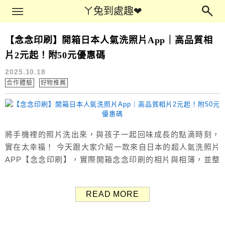
Main Menu
ㄚ兔到處趣❤
ㄚ兔到處趣❤
【念念印刷】開箱日本人氣洗照片App｜高品質相
好物推薦
片2元起！附50元優惠碼
2025.10.18
合作體驗
好物推薦
將手機裡的照片洗出來，與孩子一起回味成長的點滴時刻，
實在太幸福！ 今天跟大家介紹一款來自日本的超人氣洗照片
APP【念念印刷】，實際開箱念念印刷的相片與相簿，並整
理APP操作過程與心得分享。 念念印刷在日本可是下載數第
一名的洗照片APP*，操作非常簡單，用手機輕鬆操作三步
READ MORE
驟，就能把手機照片變成高質感的實體相片，從日本空運直
送到家，重點是價格超親民，每張居然只要2元起。 *根據
data.ai2023年...