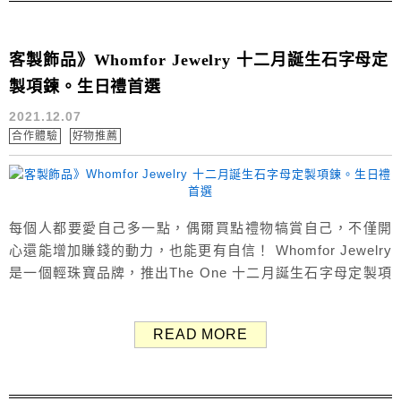
客製飾品》Whomfor Jewelry 十二月誕生石字母定
製項鍊。生日禮首選
2021.12.07
合作體驗
好物推薦
每個人都要愛自己多一點，偶爾買點禮物犒賞自己，不僅開
心還能增加賺錢的動力，也能更有自信！ Whomfor Jewelry
是一個輕珠寶品牌，推出The One 十二月誕生石字母定製項
鍊，可以選擇自己月份的誕生石色水晶，並配上一個具有意
義的英文字母。 客製化的誕生石項鍊很適合買來作為幸運
READ MORE
物，也很適合送人做生日禮物、情人節禮物！ Whomfor
Jewelry 品牌故事 輕珠寶品牌《Who...