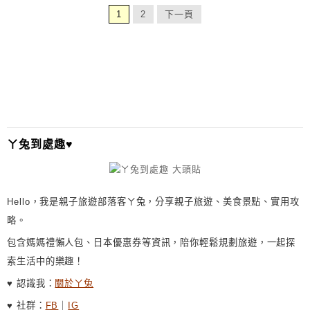
1
2
下一頁
ㄚ兔到處趣♥
Hello，我是親子旅遊部落客ㄚ兔，分享親子旅遊、美食景點、實用攻
略。
包含媽媽禮懶人包、日本優惠券等資訊，陪你輕鬆規劃旅遊，一起探
索生活中的樂趣！
♥ 認識我：
關於ㄚ兔
♥ 社群：
FB
｜
IG