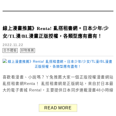
PF1020 Colo...
線上漫畫推薦》Renta! 亂搭租書網。日本少年/少
女/TL漫/BL漫畫正版授權，各類型應有盡有！
2022.11.22
合作體驗
好物推薦
喜歡看漫畫、小說嗎？ㄚ兔推薦大家一個正版授權漫畫網站
亂搭租書網Renta！ 亂搭租書網是正版網站，來自於日本最
大的電子書城 Renta!，主要提供日本同步連載漫畫48小時線
上租閱及永久購買的服務。 裡面各類型漫畫應有盡有，像是
少女漫/輕熟女TL漫/耽美BL漫/少年/紳士/恐怖漫畫，除了漫
READ MORE
畫以外也有言情小說、輕小說、動畫、寫真書、電子書等
等。 不用出門24小時隨時隨地都能租借想看的漫畫跟小說，