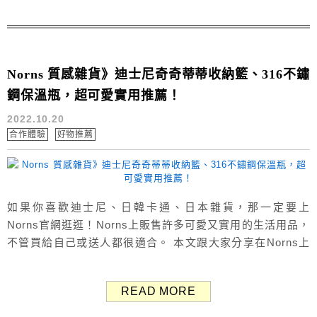
真的超...
Norns 質感雜貨》迪士尼奇奇蒂蒂收納籃、316不鏽
鋼保溫瓶，超可愛實用推薦！
2022.10.20
合作體驗
好物推薦
如果你喜歡迪士尼、日韓卡通、日本雜貨，那一定要上
Norns官網逛逛！Norns上販售許多可愛又實用的生活用品，
不管買給自己或送人都很適合。 本文跟大家分享在Norns上
可以買到的迪士尼奇奇蒂蒂收納籃、316不鏽鋼保溫瓶，最後
還有送新好友購物金$450。 →Norns官網 關於Norns雜貨
READ MORE
Norns成立於2010年，以平實價格提供豐富多元的商品，專
售迪士尼、卡通授權精品、文具、文創...