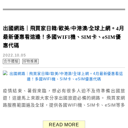
出國網路｜飛買家日韓/歐美/中港澳/全球上網。4月
最新優惠看這邊！多國WIFI機、SIM卡、eSIM優
惠代碼
2022.10.05
合作體驗
好物推薦
疫情結束、暑假來臨，想必有很多人迫不及待準備出國旅
遊！這邊馬上來跟大家分享出國旅遊必備的網路。 飛買家網
路服務範圍遍及全球，提供各國WIFI機、SIM卡、eSIM等多
種上網方案，日韓/歐美/中港澳/全球上網都沒問題，擁有良
好的WIFI訊號、親切的客戶服務。 飛買家自2016年初至今，
READ MORE
已服務超過百萬名用戶，擁有高度評價，是許多消費者心中