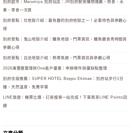
別府超市｜Marumiya 別府站店：JR別府駅旁購物推薦，熟食、水
果、零食一次買
別府景點｜灶地獄介紹：最有趣的別府地獄之一！必看特色與參觀心
得
別府景點｜鬼山地獄介紹：鱷魚地獄、門票資訊、鱷魚餵食秀時間與
參觀心得
別府景點｜白池地獄介紹：熱帶魚館、門票資訊與參觀心得
2026滙豐運籌理財One能戶優惠｜申辦條件與優缺點整理
別府住宿推薦｜SUPER HOTEL Beppu Ekimae：別府站步行1分
鐘、天然溫泉、免費早餐
LINE旅遊｜機票比價、訂房搜尋一站完成！下單再享LINE Points回
饋