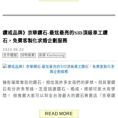
的旅遊網路首選。另外也有販售旅遊周邊商品，藍旅系列與
防疫用品等。...
鑽戒品牌》京華鑽石-最炫最亮的SID頂級車工鑽
石，免費客製化求婚企劃服務
2022.09.22
合作體驗
好物推薦
高雄 Kaohsiung
擁有璀璨奪目的鑽石，相信是許多女孩們的夢想。但其實鑽
石有分許多等級，怎麼挑選鑽石、婚戒，裡頭可是大有學
問！ 很推薦大家可以到全台灣最大的鑽石專賣店『京華鑽
石』門市鑑賞，門市顧問都會細心解說。 婚戒品牌京華鑽石
最大特色在於他們的S.I.D.頂級車工技術，擁有完美的八心八
READ MORE
箭，成功打造出世上最炫最亮的鑽石。除此之外，也有自由