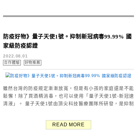
挑選裸鑽與戒台組合、求婚企劃等完全客製化的服務內容
喔。 京華鑽石 ...
防疫好物》量子天使1號。抑制新冠病毒99.99% 國
家級防疫認證
2022.08.01
合作體驗
好物推薦
雖然台灣的防疫規定漸漸放寬，但是有小孩的家庭還是不能
鬆懈！除了買酒精消毒，也可以使用「量子天使1號-新冠速
清液」。 量子天使1號由頂尖科技醫療團隊所研發，是抑制
新冠病毒好幫手，目前有許多政府機關團體使用量子天使系
列產品，包括總統府、立法院、台北市政府、新北市政府、
READ MORE
桃園捷運、林口長庚醫院...等。 量子天使1號系列 輸入優惠
碼【QA100】、【QA04】立享優惠價！ ＞購買連結 防疫