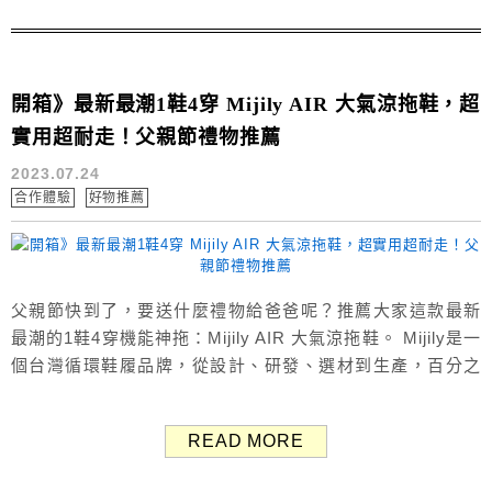
休息非常舒服...
開箱》最新最潮1鞋4穿 Mijily AIR 大氣涼拖鞋，超
實用超耐走！父親節禮物推薦
2023.07.24
合作體驗
好物推薦
父親節快到了，要送什麼禮物給爸爸呢？推薦大家這款最新
最潮的1鞋4穿機能神拖：Mijily AIR 大氣涼拖鞋。 Mijily是一
個台灣循環鞋履品牌，從設計、研發、選材到生產，百分之
百由台灣本地出品，Mijily AIR 大氣涼拖鞋擁有4種穿搭設
計，超實用、超耐走，同時也是「可全回收」的循環鞋履，
READ MORE
環保材質對地球最友善！ ×Mijily台灣循環鞋履品牌
2023/8/31前，一雙現折200元再享免運費...