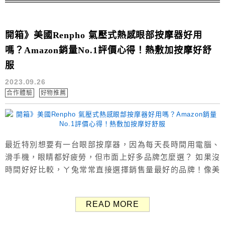
開箱》美國Renpho 氣壓式熱感眼部按摩器好用
嗎？Amazon銷量No.1評價心得！熱敷加按摩好舒
服
2023.09.26
合作體驗
好物推薦
最近特別想要有一台眼部按摩器，因為每天長時間用電腦、
滑手機，眼睛都好疲勞，但市面上好多品牌怎麼選？ 如果沒
時間好好比較，ㄚ兔常常直接選擇銷售量最好的品牌！像美
國Renpho 氣壓式熱感眼部按摩器就是在全球最大購物網站
Amazon銷量No.1的眼部按摩器，通常銷量前幾名的品牌都
READ MORE
真的很好用，讓人放心很多～ 這款Renpho眼部按摩器擁有
熱敷+氣壓按摩+音樂+藍芽串連功能，眼睛疲憊時戴上按摩