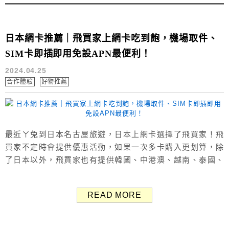
日本網卡推薦｜飛買家上網卡吃到飽，機場取件、
SIM卡即插即用免設APN最便利！
2024.04.25
合作體驗
好物推薦
最近ㄚ兔到日本名古屋旅遊，日本上網卡選擇了飛買家！飛
買家不定時會提供優惠活動，如果一次多卡購入更划算，除
了日本以外，飛買家也有提供韓國、中港澳、越南、泰國、
新加坡、馬來西亞、印尼、柬埔寨、東南亞、歐洲等多國上
網服務。 飛買家所提供的出國上網方式主要有WIFI機、SIM
READ MORE
卡、eSIM，本文分享SIM卡方式，到了當地後手機換上SIM
卡就能直接連網，不用擔心國際漫遊不小心被額外多收費的
問題。 飛買家上網商...