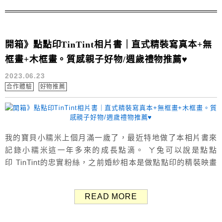
開箱》點點印TinTint相片書｜直式精裝寫真本+無
框畫+木框畫。質感親子好物/週歲禮物推薦♥
2023.06.23
合作體驗
好物推薦
我的寶貝小糯米上個月滿一歲了，最近特地做了本相片書來
記錄小糯米這一年多來的成長點滴。 ㄚ兔可以說是點點
印 TinTint的忠實粉絲，之前婚紗相本是做點點印的精裝映畫
本（婚紗相本開箱），這次小糯米的週歲紀錄是做直式精裝
寫真本，質感也是很好耶，真的很喜歡點點印相片書，下面
READ MORE
馬上來開箱！ 點點印相片書 客製化禮物推薦 這次總共做了
「直式精裝寫真本」、「無框畫」與「木框畫」，滿滿都是