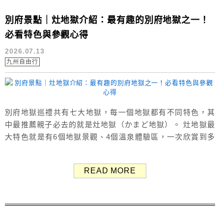
別府景點｜灶地獄介紹：最有趣的別府地獄之一！
必看特色與參觀心得
2026.07.13
九州自由行
別府地獄巡禮共有七大地獄，每一個地獄都有不同特色，其
中最推薦親子必去的就是灶地獄（かまど地獄）。 灶地獄最
大特色就是有6個地獄景觀、4個溫泉體驗區，一次欣賞到多
種風貌的溫泉景觀，有藍色溫泉池、紅色溫泉池、熱泥地
獄，還有會噴出大量蒸氣的噴煙表演。 園區內設有足部岩盤
READ MORE
浴、足湯、飲泉體驗與地獄蒸料理，相較其他地獄景點，互
動性與趣味性更高，非常適合帶小朋友一起探索。 本文將介
紹灶地獄（かまど地獄）的門票資...