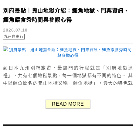
別府景點｜鬼山地獄介紹：鱷魚地獄、門票資訊、
鱷魚餵食秀時間與參觀心得
2026.07.10
九州自由行
到日本九州別府旅遊，最熱門的行程就是「別府地獄巡
禮」，共有七個地獄景點，每一個地獄都有不同的特色。 其
中以鱷魚聞名的鬼山地獄又稱「鱷魚地獄」，最大的特色就
是利用溫泉熱氣養殖鱷魚，目前園內飼養多種鱷魚，每到固
定時間還能看到鱷魚餵食秀，除了欣賞地熱景觀，也能近距
READ MORE
離觀察大型鱷魚，是很有特色的景點。 本文分享鬼山地獄的
門票資訊、參觀重點以及實際參觀心得，給大家做參考。
（Google評價：3.6分／216...