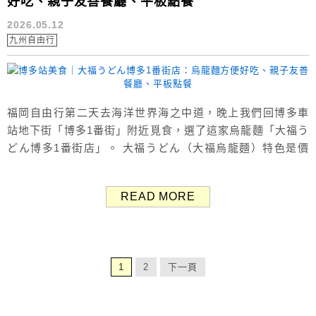
好吃、親子友善餐廳、平板點餐
2026.05.12
九州自由行
福岡自由行第二天去海洋世界海之中道，晚上我們回博多車
站地下街「博多1番街」附近覓食，選了這家烏龍麵「大福う
どん博多1番街店」。 大福うどん（大福烏龍麵）特色是價
格親民、出餐快速、平板點餐、交通方便，主要提供烏龍
麵、蕎麥麵、日式冷麵、丼飯等，很適合旅程中想要簡單吃
READ MORE
一餐的時候，同時也是適合帶小孩用餐的親子友善餐廳，實
際吃過後覺得還不錯。 （Google評價：3.6分／439則） 福
岡烏龍麵 大福うどん...
1
2
下一頁