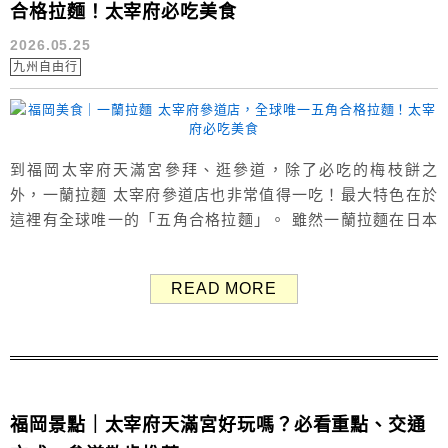
合格拉麵！太宰府必吃美食
2026.05.25
九州自由行
到福岡太宰府天滿宮參拜、逛參道，除了必吃的梅枝餅之
外，一蘭拉麵 太宰府參道店也非常值得一吃！最大特色在於
這裡有全球唯一的「五角合格拉麵」。 雖然一蘭拉麵在日本
很多地方都能吃到，但只有這家太宰府參道店能吃到獨家限
定五角形的合格拉麵。 「五角（ごかく）」與「合格（ごう
READ MORE
かく）」發音相近，結合了太宰府天滿宮「學問之神」的特
色，整間店從碗、餐具到麵條長度，通通都充滿考試祈福元
素，非常適合考生、學生族群，或想...
福岡景點｜太宰府天滿宮好玩嗎？必看重點、交通