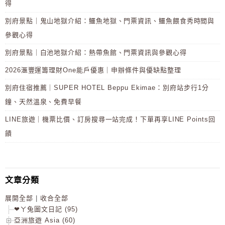
得
別府景點｜鬼山地獄介紹：鱷魚地獄、門票資訊、鱷魚餵食秀時間與
參觀心得
別府景點｜白池地獄介紹：熱帶魚館、門票資訊與參觀心得
2026滙豐運籌理財One能戶優惠｜申辦條件與優缺點整理
別府住宿推薦｜SUPER HOTEL Beppu Ekimae：別府站步行1分
鐘、天然溫泉、免費早餐
LINE旅遊｜機票比價、訂房搜尋一站完成！下單再享LINE Points回
饋
文章分類
展開全部
|
收合全部
❤ㄚ兔圖文日記 (95)
亞洲旅遊 Asia (60)