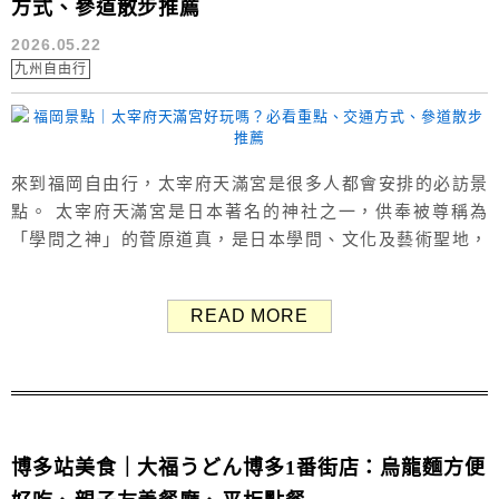
方式、參道散步推薦
2026.05.22
九州自由行
來到福岡自由行，太宰府天滿宮是很多人都會安排的必訪景
點。 太宰府天滿宮是日本著名的神社之一，供奉被尊稱為
「學問之神」的菅原道真，是日本學問、文化及藝術聖地，
每年吸引大量日本當地與外國遊客前來參拜。 除了神社本身
值得一逛，周邊太宰府天滿宮表參道也非常熱鬧，有許多伴
READ MORE
手禮、美食小吃與特色店舖，附近景點還有九州國立博物
館、寶滿宮竈門神社，很適合安排半日或一日遊行程。 本篇
分享太宰府天滿宮的交通方式、必看重...
博多站美食｜大福うどん博多1番街店：烏龍麵方便