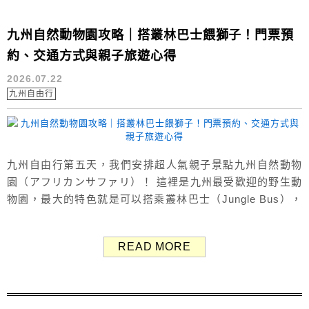
九州自然動物園攻略｜搭叢林巴士餵獅子！門票預
約、交通方式與親子旅遊心得
2026.07.22
九州自由行
九州自由行第五天，我們安排超人氣親子景點九州自然動物
園（アフリカンサファリ）！ 這裡是九州最受歡迎的野生動
物園，最大的特色就是可以搭乘叢林巴士（Jungle Bus），
近距離餵食獅子、大象、黑熊等大型動物，是非常特別的體
驗，跟一般動物園完全不同。 本文整理九州自然動物園的門
READ MORE
票交通、叢林巴士預約方式、園區特色與親子旅遊心得，分
享給大家參考。 （Google評價：4.5分／9912則） 九州自然
動物園...