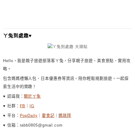
ㄚ兔到處趣♥
Hello，我是親子旅遊部落客ㄚ兔，分享親子旅遊、美食景點、實用攻
略。
包含媽媽禮懶人包、日本優惠券等資訊，陪你輕鬆規劃旅遊，一起探
索生活中的樂趣！
♥ 認識我：
關於ㄚ兔
♥ 社群：
FB
｜
IG
♥ 平台：
PopDaily
｜
愛食記
｜
媽咪拜
♥ 信箱：rabb0805@gmail.com