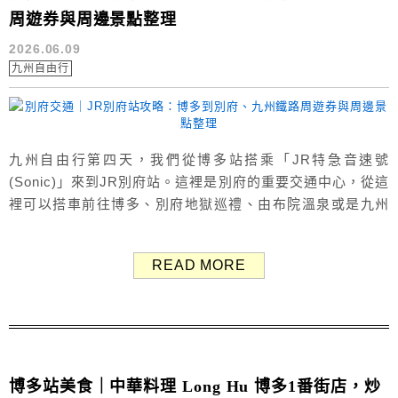
周遊券與周邊景點整理
2026.06.09
九州自由行
九州自由行第四天，我們從博多站搭乘「JR特急音速號
(Sonic)」來到JR別府站。這裡是別府的重要交通中心，從這
裡可以搭車前往博多、別府地獄巡禮、由布院溫泉或是九州
自然動物園等熱門景點，交通相當便利！ 本文整理JR別府站
介紹，包含別府車站資訊、站內平面圖、JR九州鐵路周遊
READ MORE
券、行李寄放位置、博多至別府交通以及周邊景點，提供給
準備到別府自由行的朋友參考，希望能幫助大家安排行程時
更輕鬆。 （Google...
博多站美食｜中華料理 Long Hu 博多1番街店，炒