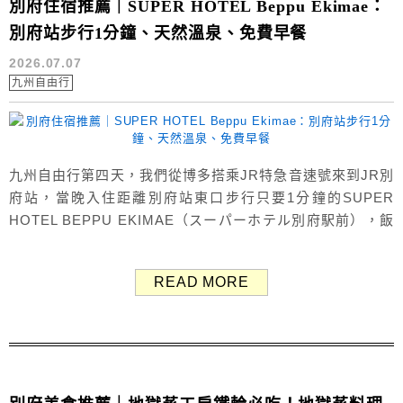
別府住宿推薦｜SUPER HOTEL Beppu Ekimae：
別府站步行1分鐘、天然溫泉、免費早餐
2026.07.07
九州自由行
九州自由行第四天，我們從博多搭乘JR特急音速號來到JR別
府站，當晚入住距離別府站東口步行只要1分鐘的SUPER
HOTEL BEPPU EKIMAE（スーパーホテル別府駅前），飯
店附免費停車場，交通非常方便。 SUPER HOTEL（超級飯
店）是日本知名的平價商務飯店品牌，遍布全日本，多數分
READ MORE
館鄰近車站，還提供天然溫泉浴場、免費早餐等服務，整體
住宿品質相當不錯，CP值高！ 這篇就來分享SUPER H...