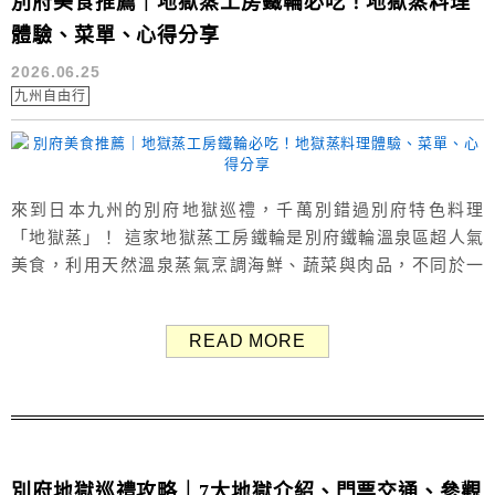
別府美食推薦｜地獄蒸工房鐵輪必吃！地獄蒸料理
體驗、菜單、心得分享
2026.06.25
九州自由行
來到日本九州的別府地獄巡禮，千萬別錯過別府特色料理
「地獄蒸」！ 這家地獄蒸工房鐵輪是別府鐵輪溫泉區超人氣
美食，利用天然溫泉蒸氣烹調海鮮、蔬菜與肉品，不同於一
般餐廳，這裡可以自己動手體驗蒸煮食材，不但能品嚐美食
還能泡足湯，充滿趣味性，非常適合想體驗日本溫泉文化的
READ MORE
人。 本文分享地獄蒸工房鐵輪的菜單、點餐流程、地獄蒸體
驗與實際心得，到別府自由行推薦安排這項特色美食。
（Google評價：3.9分／382...
別府地獄巡禮攻略｜7大地獄介紹、門票交通、參觀