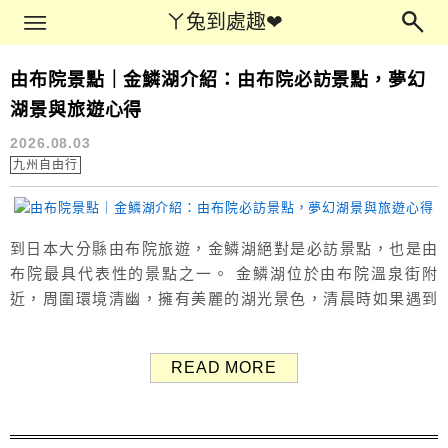
Main Menu
ㄚ兔到處趣❤
ㄚ兔到處趣❤
由布院景點｜金鱗湖介紹：由布院必訪景點，夢幻
九州自由行
湖景與旅遊心得
2026.08.03
九州自由行
到日本大分縣由布院旅遊，金鱗湖絕對是必訪景點，也是由
布院最具代表性的景點之一。 金鱗湖位於由布院溫泉街附
近，周圍環境清幽，擁有美麗的湖光景色，清晨時如果遇到
合適的天氣，還有機會看到湖面升起一層夢幻的晨霧，呈現
出非常迷人的氛圍！ 本文分享金鱗湖的景點介紹、交通方式
READ MORE
與實際旅遊心得，大家到由布院旅遊時可以參考。 （Google
評價：4.1分／22,474則） 由布院景點 金鱗湖 金鱗湖 景點
介紹 關於金...