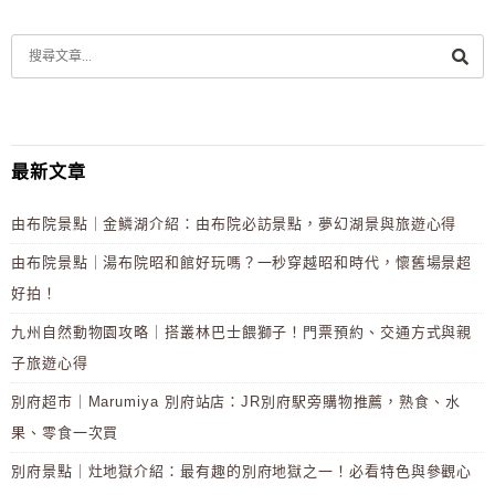
最新文章
由布院景點｜金鱗湖介紹：由布院必訪景點，夢幻湖景與旅遊心得
由布院景點｜湯布院昭和館好玩嗎？一秒穿越昭和時代，懷舊場景超
好拍！
九州自然動物園攻略｜搭叢林巴士餵獅子！門票預約、交通方式與親
子旅遊心得
別府超市｜Marumiya 別府站店：JR別府駅旁購物推薦，熟食、水
果、零食一次買
別府景點｜灶地獄介紹：最有趣的別府地獄之一！必看特色與參觀心