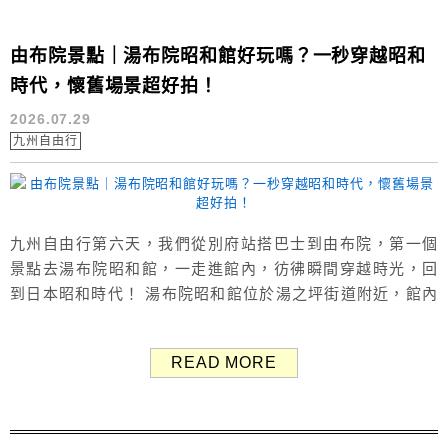
由布院景點｜湯布院昭和館好玩嗎？一秒穿越昭和
時代，懷舊場景超好拍！
2026.07.29
九州自由行
九州自由行第六天，我們從別府站搭巴士到由布院，第一個
景點去湯布院昭和館，一走進館內，彷彿瞬間穿越時光，回
到日本昭和時代！ 湯布院昭和館位於湯之坪街道附近，館內
展示許多昭和時代的生活用品、復古玩具與街景，充滿濃厚
的懷舊氛圍，各種懷舊場景超好拍，還有免費彈珠台、遊戲
READ MORE
機可以玩！ 本文整理湯布院昭和館的景點介紹、門票資訊與
實際參觀心得，分享給大家做參考。 （Google評價：4.6分
／1244則） 由布院...