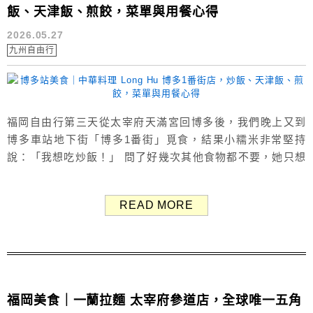
飯、天津飯、煎餃，菜單與用餐心得
2026.05.27
九州自由行
福岡自由行第三天從太宰府天滿宮回博多後，我們晚上又到
博多車站地下街「博多1番街」覓食，結果小糯米非常堅持
說：「我想吃炒飯！」 問了好幾次其他食物都不要，她只想
吃炒飯，有鑑於她中午的一蘭拉麵一口都沒吃，晚餐只好配
合她，選了這家「中華料理 LONG-hu DINING（ロンフーダ
READ MORE
イニング 博多1番街店）」。 LONG-hu DINING 主打麻婆
豆腐、天津飯、炒飯、擔擔麵、煎餃等中華料理，本文分享
LO...
福岡美食｜一蘭拉麵 太宰府參道店，全球唯一五角