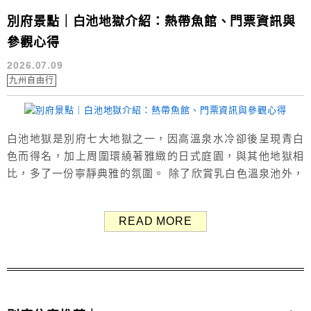
別府景點｜白池地獄介紹：熱帶魚館、門票資訊與
參觀心得
2026.07.09
九州自由行
白池地獄是別府七大地獄之一，因高溫泉水冷卻後呈現青白
色而得名，加上周圍環繞著雅緻的日式庭園，與其他地獄相
比，多了一份寧靜典雅的氛圍。 除了欣賞乳白色溫泉池外，
園區內還設有熱帶魚館，利用溫泉熱能飼養來自世界各地的
熱帶魚，其中最著名的就是被譽為活化石的巨型淡水魚「巨
READ MORE
骨舌魚」以及食人魚等。 這篇整理白池地獄的門票資訊、園
區特色及參觀心得，提供給計劃到別府自由行的朋友參考。
（Google評價：3.7分／...