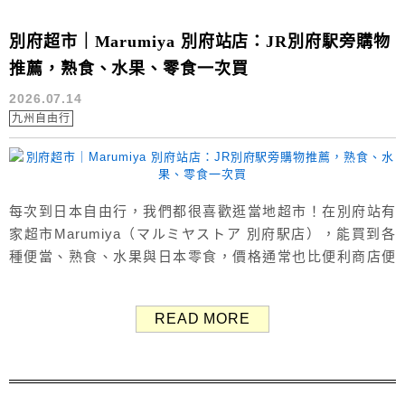
別府超市｜Marumiya 別府站店：JR別府駅旁購物
推薦，熟食、水果、零食一次買
2026.07.14
九州自由行
每次到日本自由行，我們都很喜歡逛當地超市！在別府站有
家超市Marumiya（マルミヤストア 別府駅店），能買到各
種便當、熟食、水果與日本零食，價格通常也比便利商店便
宜。 我們住在JR別府站附近的飯店SUPER HOTEL Beppu
Ekimae，走路大約5分鐘就能抵達Marumiya超市，每天逛完
READ MORE
景點，我們都會到超市逛街買晚餐。 本文分享
Marumiya（マルミヤストア 別府駅店）販售的商品，大...