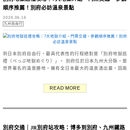
順序推薦！別府必訪溫泉景點
2026.06.16
九州自由行
到日本別府自由行，最具代表性的行程絕對是「別府地獄巡
禮（べっぷ地獄めぐり）」。 別府位於日本九州大分縣，是
世界著名的溫泉勝地，擁有全日本最大的溫泉湧出量，因高
溫泉水、蒸氣與特殊礦物質形成的奇特自然景觀，因此被稱
為「地獄」。 別府地獄巡禮共有7座地獄，各自擁有不同特
READ MORE
色，本文整理別府地獄巡禮的門票資訊、交通方式、參觀順
序以及別府7大地獄特色介紹，給計劃到別府旅遊的朋友參
考。 （Google評價：4.2...
別府交通｜JR別府站攻略：博多到別府、九州鐵路