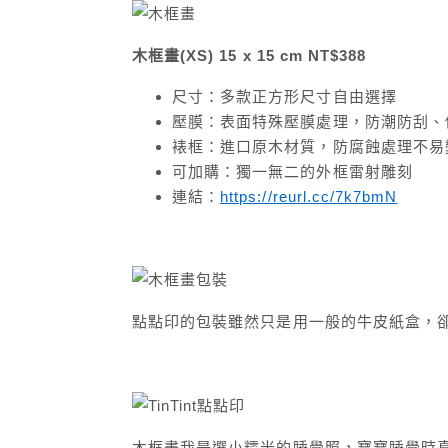
木框畫(XS) 15 x 15 cm NT$388
尺寸：多款正方形尺寸自由選擇
壓膜：表面特殊壓膜處理，防潮防刮、
裱框：進口原木材質，防腐蝕處理不易
可加購：獨一無二的外框雷射雕刻
連結：
https://reurl.cc/7k7bmN
點點印的包裝雖然只是用一般的牛皮紙盒，
木框畫我是選小糯米的睡覺照，寶寶睡覺時