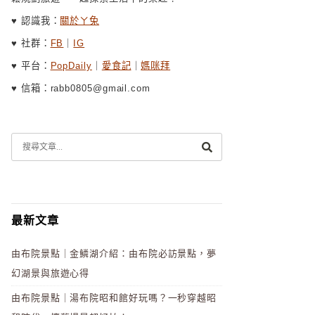
♥ 認識我：
關於ㄚ兔
♥ 社群：
FB
｜
IG
♥ 平台：
PopDaily
｜
愛食記
｜
媽咪拜
♥ 信箱：rabb0805@gmail.com
最新文章
由布院景點｜金鱗湖介紹：由布院必訪景點，夢
幻湖景與旅遊心得
由布院景點｜湯布院昭和館好玩嗎？一秒穿越昭