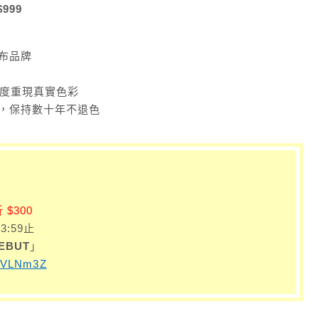
$999
布品牌
析度重現真實色彩
，保持數十年不退色
 $300
3:59止
DEBUT
」
cc/VLNm3Z