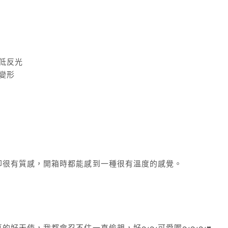
低反光
變形
卻很有質感，開箱時都能感到一種很有溫度的感覺。
真的好天使，我都會忍不住一直偷親，好～～可愛喔～～～♥