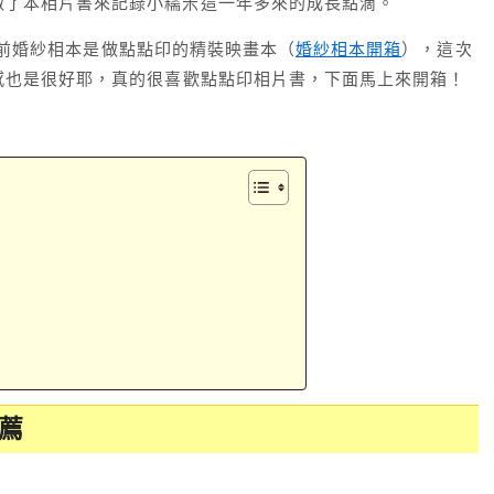
做了本相片書來記錄小糯米這一年多來的成長點滴。
前婚紗相本是做點點印的精裝映畫本（
婚紗相本開箱
），這次
感也是很好耶，真的很喜歡點點印相片書，下面馬上來開箱！
薦