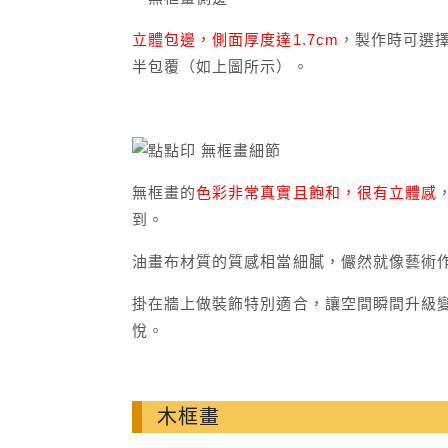
立體包邊，側面厚度達1.7cm
，製作時可選
半包覆（如上圖所示）。
無框畫的
色彩非常真實且飽和，很有立體感
到。
油畫布材質的質感相當細膩，儼然就像藝術
掛在牆上做裝飾特別適合，讓空間瞬間升級
悅。
木框畫