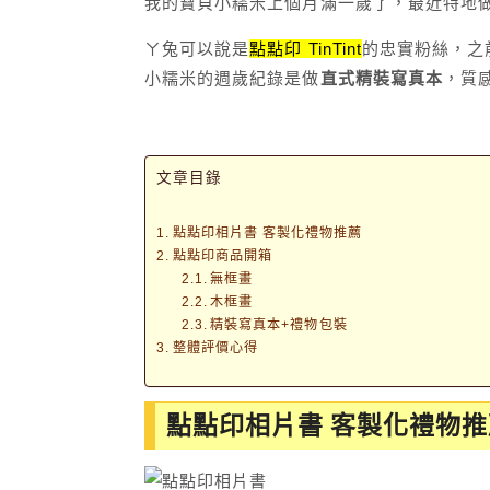
我的寶貝小糯米上個月滿一歲了，最近特地
ㄚ兔可以說是
點點印 TinTint
的忠實粉絲，之
小糯米的週歲紀錄是做
直式精裝寫真本
，質
文章目錄
點點印相片書 客製化禮物推薦
點點印商品開箱
無框畫
木框畫
精裝寫真本+禮物包裝
整體評價心得
點點印相片書 客製化禮物推