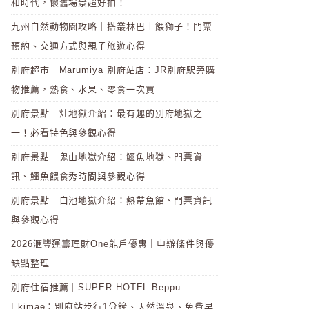
和時代，懷舊場景超好拍！
九州自然動物園攻略｜搭叢林巴士餵獅子！門票
預約、交通方式與親子旅遊心得
別府超市｜Marumiya 別府站店：JR別府駅旁購
物推薦，熟食、水果、零食一次買
別府景點｜灶地獄介紹：最有趣的別府地獄之
一！必看特色與參觀心得
別府景點｜鬼山地獄介紹：鱷魚地獄、門票資
訊、鱷魚餵食秀時間與參觀心得
別府景點｜白池地獄介紹：熱帶魚館、門票資訊
與參觀心得
2026滙豐運籌理財One能戶優惠｜申辦條件與優
缺點整理
別府住宿推薦｜SUPER HOTEL Beppu
Ekimae：別府站步行1分鐘、天然溫泉、免費早