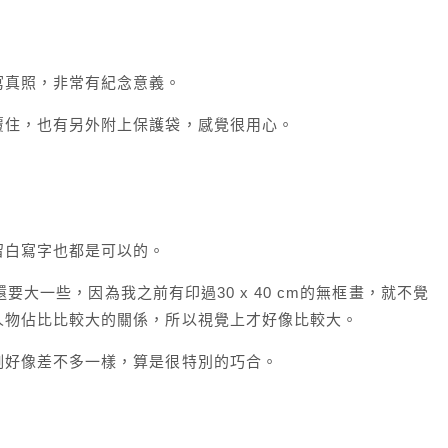
寫真照，非常有紀念意義。
覆住，也有另外附上保護袋，感覺很用心。
留白寫字也都是可以的。
期還要大一些，因為我之前有印過30 x 40 cm的無框畫，就不覺
人物佔比比較大的關係，所以視覺上才好像比較大。
例好像差不多一樣，算是很特別的巧合。