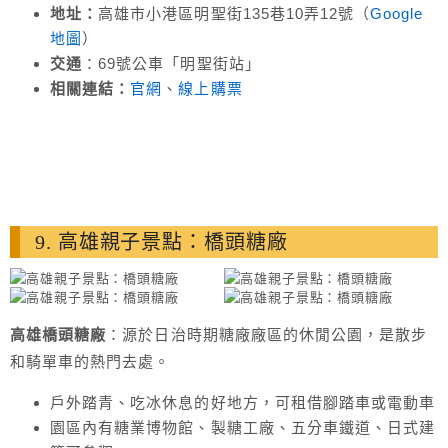
地址：
高雄市小港區明聖街135巷10弄12號（
Google
地圖
）
交通
：69號公車「明聖街站」
相關連結：
官網
、
線上購票
9. 高雄親子景點：橋頭糖廠
高雄橋頭糖廠
：源於日治時期糖廠廠區的休閒公園，是散步
和騎單車的熱門去處。
戶外踏青、吃冰休息的好地方，可租借腳踏車或電動車
園區內有糖業博物館、製糖工廠、五分車鐵道、日式建