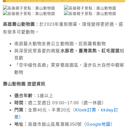
高雄壽山動物園：
於2023年重新開幕，環境變得更舒適，還
有很多可愛動物。
南部最大動物友善公立動物園，近距離看動物
與深受民眾喜愛的萌寵
水豚君、臺灣黑熊、紅毛猩猩
相
見歡
「空中線性長廊」貫穿整座園區，漫步在大自然中觀察
動物
壽山動物園 旅遊資訊
適合年齡
：1歲以上
時間：
週二至週日 09:00~17:00（週一休園）
門票：
全票40元、半票20元（
Klook訂票
、
kkday訂
票
）
地址：
高雄市鼓山區萬壽路350號（
Google地圖
）