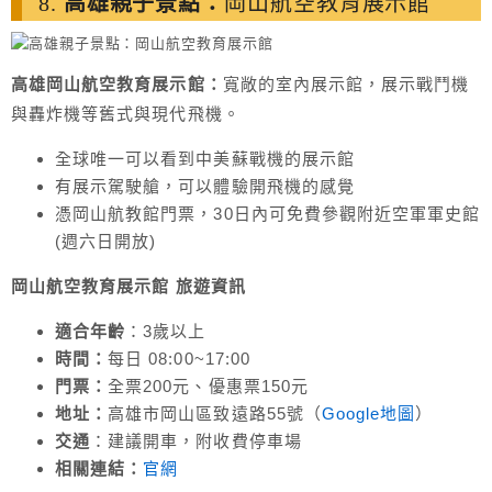
8.
高雄親子景點：
岡山航空教育展示館
高雄岡山航空教育展示館：
寬敞的室內展示館，展示戰鬥機
與轟炸機等舊式與現代飛機。
全球唯一可以看到中美蘇戰機的展示館
有展示駕駛艙，可以體驗開飛機的感覺
憑岡山航教館門票，30日內可免費參觀附近空軍軍史館
(週六日開放)
岡山航空教育展示館 旅遊
資訊
適合年齡
：3歲以上
時間：
每日 08:00~17:00
門票：
全票200元、優惠票150元
地址：
高雄市岡山區致遠路55號（
Google地圖
）
交通
：建議開車，附收費停車場
相關連結：
官網