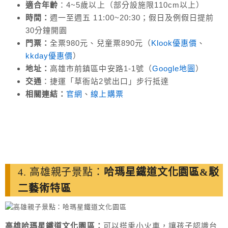
適合年齡
：4~5歲以上（部分設施限110cm以上）
時間：
週一至週五 11:00~20:30；假日及例假日提前
30分鐘開園
門票：
全票980元、兒童票890元（
Klook優惠價
、
kkday優惠價
）
地址：
高雄市前鎮區中安路1-1號（
Google地圖
）
交通
：捷運「草衙站2號出口」步行抵達
相關連結：
官網
、
線上購票
4. 高雄親子景點：
哈瑪星鐵道文化園區&駁
二藝術特區
高雄哈瑪星鐵道文化園區：
可以搭乘小火車，讓孩子認識台