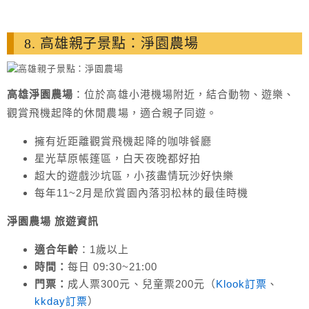
8. 高雄親子景點：淨園農場
高雄淨園農場
：位於高雄小港機場附近，結合動物、遊樂、
觀賞飛機起降的休閒農場，適合親子同遊。
擁有近距離觀賞飛機起降的咖啡餐廳
星光草原帳篷區，白天夜晚都好拍
超大的遊戲沙坑區，小孩盡情玩沙好快樂
每年11~2月是欣賞園內落羽松林的最佳時機
淨園農場 旅遊
資訊
適合年齡
：1歲以上
時間：
每日 09:30~21:00
門票：
成人票300元、兒童票200元（
Klook訂票
、
kkday訂票
）