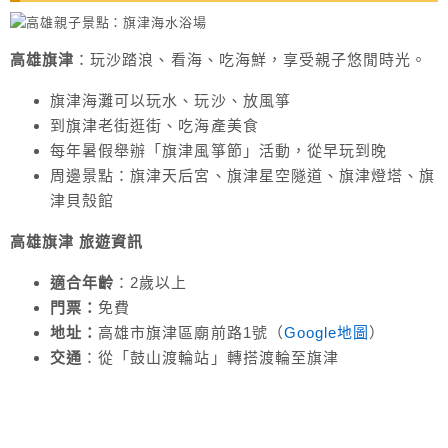
高雄旗津
：玩沙踏浪、看海、吃海鮮，享受親子悠閒時光。
旗津海灘可以玩水、玩沙、放風箏
到旗津老街逛街、吃海產美食
每年暑假舉辦「旗津風箏節」活動，從早玩到晚
周邊景點：旗津天后宮、旗津星空隧道、旗津燈塔、旗
津貝殼館
高雄旗津 旅遊
資訊
適合年齡
：2歲以上
門票：
免費
地址：
高雄市旗津區廟前路1號（
Google地圖
）
交通
：從「鼓山渡輪站」轉搭渡輪至旗津