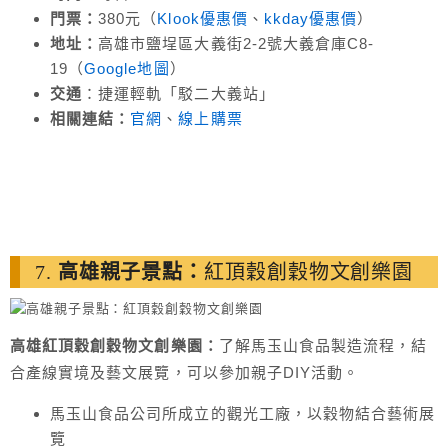
門票：
380元（
Klook優惠價
、
kkday優惠價
）
地址：
高雄市鹽埕區大義街2-2號大義倉庫C8-
19（
Google地圖
）
交通
：捷運輕軌「駁二大義站」
相關連結：
官網
、
線上購票
7.
高雄親子景點：
紅頂穀創穀物文創樂園
高雄紅頂穀創穀物文創樂園：
了解馬玉山食品製造流程，結
合產線實境及藝文展覽，可以參加親子DIY活動。
馬玉山食品公司所成立的觀光工廠，以穀物結合藝術展
覽