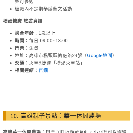
築可參觀
糖廠內不定期舉辦藝文活動
橋頭糖廠 旅遊
資訊
適合年齡
：1歲以上
時間：
每日 09:00~18:00
門票：
免費
地址：
高雄市橋頭區糖廠路24號（
Google地圖
）
交通
：火車&捷運「橋頭火車站」
相關連結：
官網
10. 高雄親子景點：華一休閒農場
高雄華一休閒農場：
與羊咩咩近距離互動，小朋友可以體驗