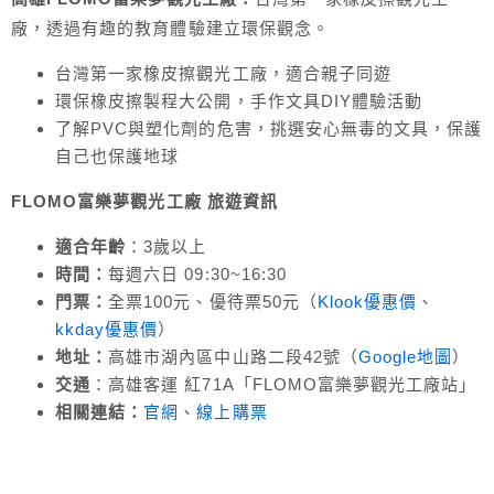
廠，透過有趣的教育體驗建立環保觀念。
台灣第一家橡皮擦觀光工廠，適合親子同遊
環保橡皮擦製程大公開，手作文具DIY體驗活動
了解PVC與塑化劑的危害，挑選安心無毒的文具，保護
自己也保護地球
FLOMO富樂夢觀光工廠 旅遊
資訊
適合年齡
：3歲以上
時間：
每週六日 09:30~16:30
門票：
全票100元、優待票50元（
Klook優惠價
、
kkday優惠價
）
地址：
高雄市湖內區中山路二段42號（
Google地圖
）
交通
：高雄客運 紅71A「FLOMO富樂夢觀光工廠站」
相關連結：
官網
、
線上購票