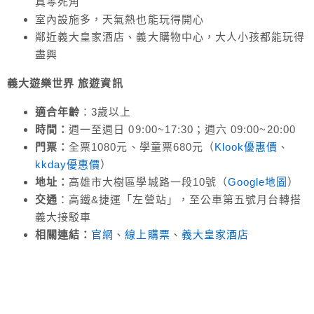
真零死角
室內設施多，天氣熱也能玩得開心
鄰近義大皇家酒店、義大購物中心，大人小孩都能玩得
盡興
義大遊樂世界 旅遊資訊
適合年齡
：3歲以上
時間：
週一至週日 09:00~17:30；週六 09:00~20:00
門票：
全票1080元、學童票680元（
Klook優惠價
、
kkday優惠價
）
地址：
高雄市大樹區學城路一段10號（
Google地圖
）
交通
：高鐵&捷運「左營站」，至公車第五號月台轉搭
義大接駁車
相關連結：
官網
、
線上購票
、
義大皇家酒店