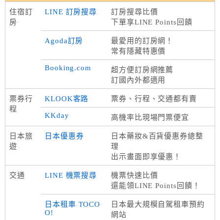
住宿訂
LINE 訂房搜尋
訂房搜尋比價
房
下單享LINE Points回饋
Agoda訂房
最愛用的訂房網！
常有隱藏特惠價
Booking.com
超方便訂房網推薦
訂國內外都適用
票券行
KLOOK客路
票券、行程、交通都有賣
程
KKday
高機率比現場門票便宜
日本旅
日本優惠券
日本藥妝&百貨優惠券總整
遊
理
出示畫面即享優惠！
交通
LINE 機票搜尋
機票快速比價
還能領LINE Points回饋！
日本租車 TOCO
日本最大規模自駕租車預約
O!
網站