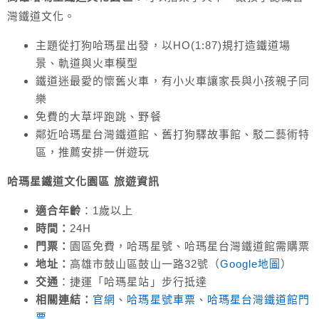
灣鐵道文化。
主題從打狗哈瑪星出發，以HO(1:87)規打造鐵道場
景、軌道與火車模型
鐵道迷最愛的懷舊火車，有小火車讓家長與小孩親子同
樂
免費的大草坪跑跳、野餐
鄰近哈瑪星台灣鐵道館、舊打狗驛故事館、駁二藝術特
區，推薦安排一併遊玩
哈瑪星鐵道文化園區 旅遊
資訊
適合年齡
：1歲以上
時間：
24H
門票：
園區免費，哈瑪星號、哈瑪星台灣鐵道館需購票
地址：
高雄市鼓山區鼓山一路32號（
Google地圖
）
交通
：捷運「哈瑪星站」步行抵達
相關連結：
官網
、
哈瑪星號車票
、
哈瑪星台灣鐵道館門
票