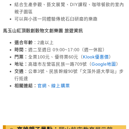
結合生產參觀、藝文展覽、DIY課程、咖啡餐飲的室內
親子園區
可以與小孩一同體驗傳統石臼研磨的樂趣
馬玉山紅頂穀創穀物文創樂園 旅遊
資訊
適合年齡
：2歲以上
時間：
週二至週日 09:00~17:00（週一休館）
門票：
全票100元、優待票60元（
Klook優惠價
）
地址：
高雄市左營區民族一路709號（
Google地圖
）
交通
：公車3號、民族幹線90號「文藻外語大學站」步
行抵達
相關連結：
官網
、
線上購票