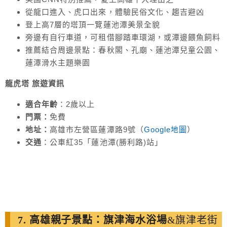
從龍口進入、虎口出來，體驗民俗文化、趨吉避凶
登上高7層的塔頂一覽蓮池潭美景全貌
旁邊有自行車道，可租借腳踏車環湖，或潭邊餵魚飼料
推薦結合周邊景點：春秋閣、孔廟、蓮池潭兒童公園、
蓮潭滑水主題樂園
龍虎塔 旅遊
資訊
適合年齡
：2歲以上
門票：
免費
地址：
高雄市左營區蓮潭路9號（
Google地圖
）
交通
：公車紅35「蓮池潭(勝利路)站」
7. 高雄親子景點：旗津海水浴場
&旗津老街