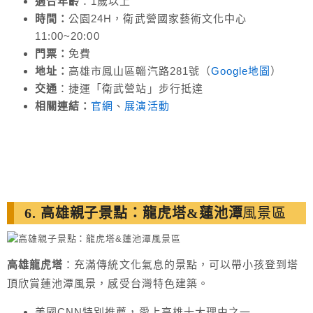
適合年齡
：1歲以上
時間：
公園24H，衛武營國家藝術文化中心
11:00~20:00
門票：
免費
地址：
高雄市鳳山區輜汽路281號（
Google地圖
）
交通
：捷運「衛武營站」步行抵達
相關連結：
官網
、
展演活動
6. 高雄親子景點：龍虎塔&蓮池潭
風景區
高雄龍虎塔
：充滿傳統文化氣息的景點，可以帶小孩登到塔
頂欣賞蓮池潭風景，感受台灣特色建築。
美國CNN特別推薦，愛上高雄十大理由之一