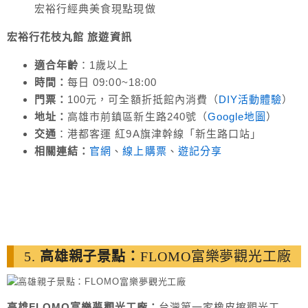
宏裕行經典美食現點現做
宏裕行花枝丸館 旅遊
資訊
適合年齡
：1歲以上
時間：
每日 09:00~18:00
門票：
100元，可全額折抵館內消費（
DIY活動體驗
）
地址：
高雄市前鎮區新生路240號（
Google地圖
）
交通
：港都客運 紅9A旗津幹線「新生路口站」
相關連結：
官網
、
線上購票
、
遊記分享
5.
高雄親子景點：
FLOMO富樂夢觀光工廠
高雄FLOMO富樂夢觀光工廠：
台灣第一家橡皮擦觀光工