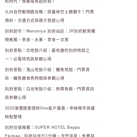
和時代，懷舊場景超好拍！
九州自然動物園攻略｜搭叢林巴士餵獅子！門票
預約、交通方式與親子旅遊心得
別府超市｜Marumiya 別府站店：JR別府駅旁購
物推薦，熟食、水果、零食一次買
別府景點｜灶地獄介紹：最有趣的別府地獄之
一！必看特色與參觀心得
別府景點｜鬼山地獄介紹：鱷魚地獄、門票資
訊、鱷魚餵食秀時間與參觀心得
別府景點｜白池地獄介紹：熱帶魚館、門票資訊
與參觀心得
2026滙豐運籌理財One能戶優惠｜申辦條件與優
缺點整理
別府住宿推薦｜SUPER HOTEL Beppu
Ekimae：別府站步行1分鐘、天然溫泉、免費早