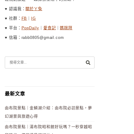
♥ 認識我：
關於ㄚ兔
♥ 社群：
FB
｜
IG
♥ 平台：
PopDaily
｜
愛食記
｜
媽咪拜
♥ 信箱：rabb0805@gmail.com
最新文章
由布院景點｜金鱗湖介紹：由布院必訪景點，夢
幻湖景與旅遊心得
由布院景點｜湯布院昭和館好玩嗎？一秒穿越昭