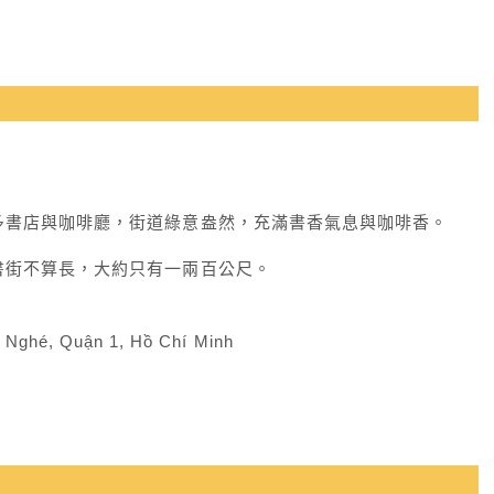
多書店與咖啡廳，街道綠意盎然，充滿書香氣息與咖啡香。
書街不算長，大約只有一兩百公尺。
ghé, Quận 1, Hồ Chí Minh