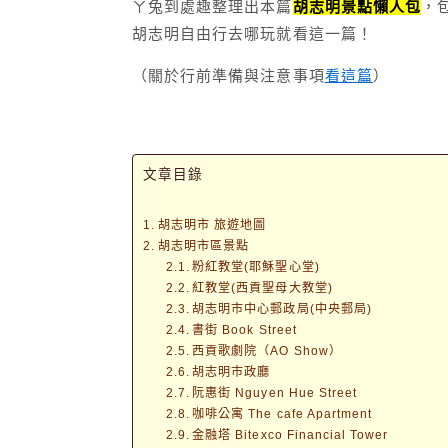
ㄚ兔到處趣整理出本篇
胡志明景點懶人包
，
胡志明自由行去哪玩就看這一篇！
（關於行前準備與注意事項
看這篇
）
文章目錄
胡志明市 旅遊地圖
胡志明市區景點
粉紅教堂(耶穌聖心堂)
紅教堂(西貢聖母大教堂)
胡志明市中心郵政局(中央郵局)
書街 Book Street
西貢歌劇院（AO Show）
胡志明市政廳
阮惠街 Nguyen Hue Street
咖啡公寓 The cafe Apartment
金融塔 Bitexco Financial Tower