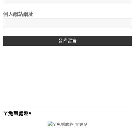
個人網站網址
A
L
T
E
R
N
A
T
I
ㄚ兔到處趣♥
V
E
: