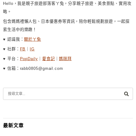
Hello，我是親子旅遊部落客ㄚ兔，分享親子旅遊、美食景點、實用攻
略。
包含媽媽禮懶人包、日本優惠券等資訊，陪你輕鬆規劃旅遊，一起探
索生活中的樂趣！
♥ 認識我：
關於ㄚ兔
♥ 社群：
FB
｜
IG
♥ 平台：
PopDaily
｜
愛食記
｜
媽咪拜
♥ 信箱：rabb0805@gmail.com
最新文章