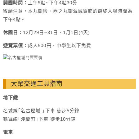
開園時間：
上午9點~下午4點30分
敬請注意，本丸御殿・西之丸御藏城寶館的最終入場時間為
下午4點。
休園日：
12月29日~31日、1月1日(4天)
遊覽票價：
成人500円、中學生以下免費
大眾交通工具指南
地下鐵
名城線｢名古屋城 ｣下車 徒步5分鐘
鶴舞線｢淺間町｣下車 徒步10分鐘
電車