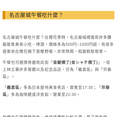
名古屋城午餐吃什麼？
名古屋城午餐吃什麼？在櫻花季時，名古屋城裡面有許多攤
販販售美食小吃、啤酒，價格多為500円~1000円起，有很多
遊客坐在櫻花樹下賞櫻野餐，非常熱鬧，相當輕鬆愜意。
午餐也可選擇旁邊商店街「
金鯱橫丁(金シャチ横丁)
」，街
上林立著許多餐廳以及紀念品店，分為「義直區」與「宗春
區」。
「
義直區
」多為日本道地美食老店，營業至17:30；「
宗春
區
」多為咖啡廳或洋食館，營業至22:30。