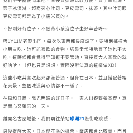
我們中午隨便簡單吃，直接買攤販比較方便，買了章魚燒、
栗子冰淇淋、超商夾心吐司、豆皮壽司、抹茶，其中吐司跟
豆皮壽司都是為了小糯米買的。
幸好剛好有位子，不然帶小孩沒位子坐好辛苦呀～
帶1Y11M老嬰出門，每次吃東西都最麻煩了，要特別挑適合
小朋友吃、她可能喜歡的食物，結果常常特地買了她也不太
吃，這時候都會覺得早知道不要管她，直接買大人喜歡的就
好哈哈。（但也只是想想，實際沒辦法真的這樣做XD）
這些小吃其實吃起來都滿普通，但身在日本，並且搭配著櫻
花美景，整個味道與心情都不一樣了。
在風和日麗、陽光明媚的好日子，一家人出遊野餐賞櫻，真
是開心又難忘的一天。
離開名古屋城後，我們前往榮站
綠洲21
逛街吃晚餐。
最後提醒大家，日本櫻花季的機票、飯店都會比較貴，而且