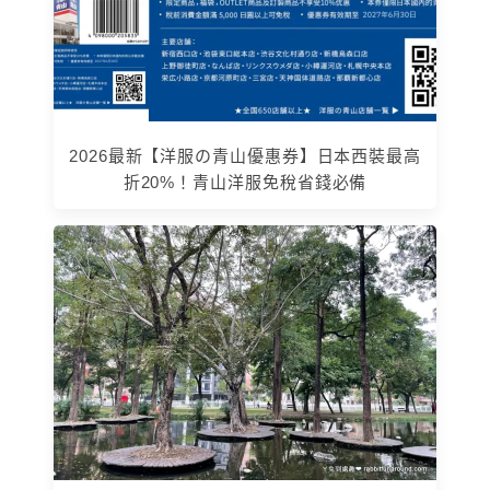
2026最新【洋服の青山優惠券】日本西裝最高
折20%！青山洋服免稅省錢必備