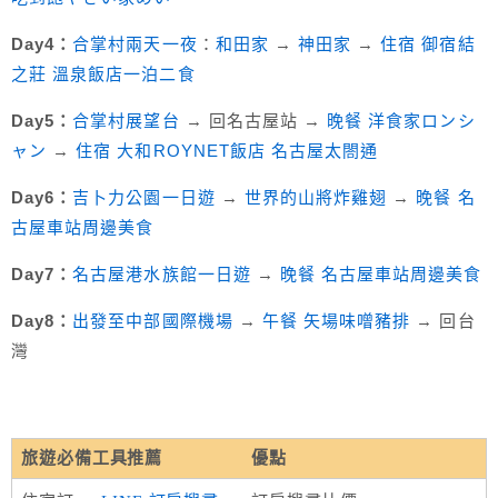
Day4：
合掌村兩天一夜
：
和田家
→
神田家
→
住宿 御宿結
之莊 溫泉飯店一泊二食
Day5：
合掌村展望台
→ 回名古屋站 →
晚餐 洋食家ロンシ
ャン
→
住宿 大和ROYNET飯店 名古屋太閤通
Day6：
吉卜力公園一日遊
→
世界的山將炸雞翅
→
晚餐 名
古屋車站周邊美食
Day7：
名古屋港水族館一日遊
→
晚餐 名古屋車站周邊美食
Day8：
出發至中部國際機場
→
午餐 矢場味噌豬排
→ 回台
灣
旅遊必備工具推薦
優點