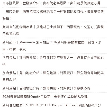
由布院景點｜金鱗湖介紹：由布院必訪景點，夢幻湖景與旅遊心得
由布院景點｜湯布院昭和館好玩嗎？一秒穿越昭和時代，懷舊場景超
好拍！
九州自然動物園攻略｜搭叢林巴士餵獅子！門票預約、交通方式與親
子旅遊心得
別府超市｜Marumiya 別府站店：JR別府駅旁購物推薦，熟食、水
果、零食一次買
別府景點｜灶地獄介紹：最有趣的別府地獄之一！必看特色與參觀心
得
別府景點｜鬼山地獄介紹：鱷魚地獄、門票資訊、鱷魚餵食秀時間與
參觀心得
別府景點｜白池地獄介紹：熱帶魚館、門票資訊與參觀心得
2026滙豐運籌理財One能戶優惠｜申辦條件與優缺點整理
別府住宿推薦｜SUPER HOTEL Beppu Ekimae：別府站步行1分