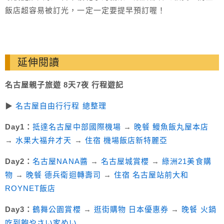
飯店超容易被訂光，一定一定要提早預訂喔！
延伸閱讀
名古屋親子旅遊 8天7夜 行程遊記
▶︎
名古屋自由行行程 總整理
Day1：
抵達名古屋中部國際機場
→
晚餐 鰻魚飯丸屋本店
→
水果大福弁才天
→
住宿 機場飯店新特麗亞
Day2：
名古屋NANA醬
→
名古屋城賞櫻
→
綠洲21美食購
物
→
晚餐 德兵衛迴轉壽司
→
住宿 名古屋站前大和
ROYNET飯店
Day3：
鶴舞公園賞櫻
→
逛街購物 日本優惠券
→
晚餐 火鍋
吃到飽やさい家めい