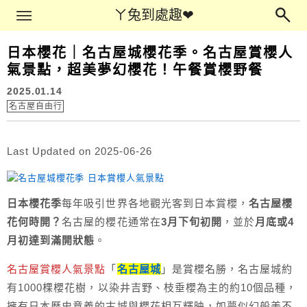
Main Menu
ㄚ兔到處趣❤
ㄚ兔到處趣❤
日本櫻花｜名古屋城櫻花季。名古屋賞櫻人
氣景點，超美夢幻櫻花！午餐賞櫻野餐
2025.01.14
名古屋自由行
Last Updated on 2025-06-26
日本櫻花季
每年吸引世界各地觀光客到日本賞櫻，
名古屋櫻
花何時開？
名古屋的櫻花通常在
3月下旬初開
，並於
月底或4
月初達到滿開狀態
。
名古屋賞櫻人氣景點
「
名古屋城
」是賞櫻名勝，名古屋城約
有1000棵櫻花樹，以染井吉野、枝垂櫻為主的約10個品種，
擁有日本歷史意義的古城與櫻花相互輝映，如夢似幻般美不