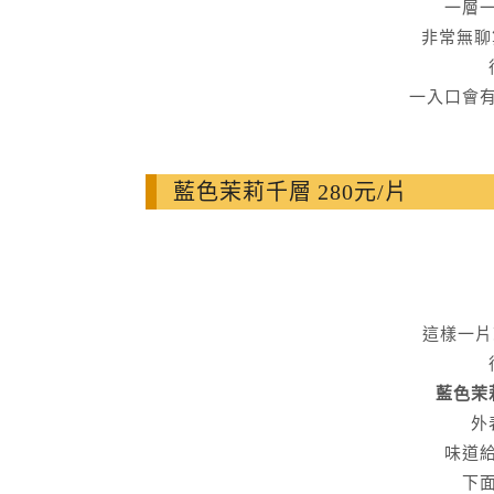
一層
非常無聊
一入口會
藍色茉莉千層 280元/片
這樣一片
藍色茉
外
味道
下