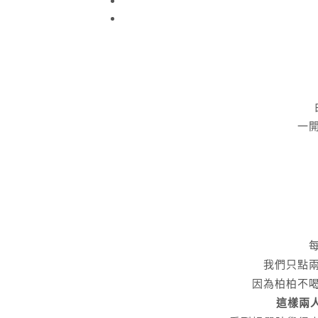
一
我們只點
因為柏柏不
這樣兩人