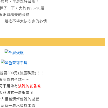
一層的，每層都好薄哦！
算了一下，大約有35-36層
很細緻精美的蛋糕
有一股捨不得太快吃完的心情
就要300元(加服務費)！！
很高貴的蛋糕～～
莉千層
帶有
淡雅的花香味
表與法式千層很雷同
給人相當清新優雅的感覺
面還有一層水蜜桃果醬