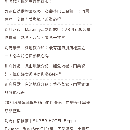
和時代，懷舊場景超好拍！
九州自然動物園攻略｜搭叢林巴士餵獅子！門票
預約、交通方式與親子旅遊心得
別府超市｜Marumiya 別府站店：JR別府駅旁購
物推薦，熟食、水果、零食一次買
別府景點｜灶地獄介紹：最有趣的別府地獄之
一！必看特色與參觀心得
別府景點｜鬼山地獄介紹：鱷魚地獄、門票資
訊、鱷魚餵食秀時間與參觀心得
別府景點｜白池地獄介紹：熱帶魚館、門票資訊
與參觀心得
2026滙豐運籌理財One能戶優惠｜申辦條件與優
缺點整理
別府住宿推薦｜SUPER HOTEL Beppu
Ekimae：別府站步行1分鐘、天然溫泉、免費早