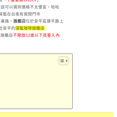
應該可以猜到價格不太便宜，哈哈
深藍在台南有兩間門市
連東路，
旗艦店
位於安平區建平路上
吃安平的
深藍咖啡旗艦店
是旗艦店
不開放12歲以下孩童入內