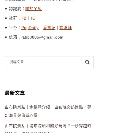
♥ 認識我：
關於ㄚ兔
♥ 社群：
FB
｜
IG
♥ 平台：
PopDaily
｜
愛食記
｜
媽咪拜
♥ 信箱：rabb0805@gmail.com
最新文章
由布院景點｜金鱗湖介紹：由布院必訪景點，夢
幻湖景與旅遊心得
由布院景點｜湯布院昭和館好玩嗎？一秒穿越昭