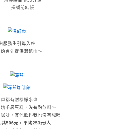
用餐時間限90分鐘
採餐前結帳
由服務生引導入座
開始會先提供濕紙巾～
每桌都有附檸檬水🍋
兩塊千層蛋糕，沒有點飲料～
喝咖啡，其他飲料我也沒有想喝
共506元，平均253元/人