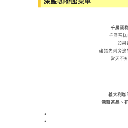
深藍咖啡館菜單
千層蛋
千層蛋糕
如果
建議先到旁邊
當天不
義大利咖
深藍茶品、