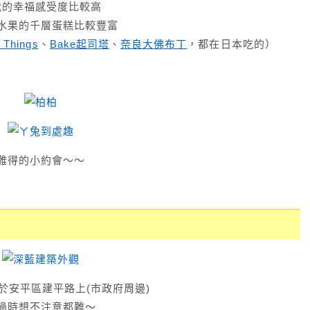
我的幸福感受度比較高
水果的千層蛋糕比較豐富
 Things
、
Bake起司塔
、
奈良大佛布丁
，都在日本吃的）
難得的小約會～～
於安平區建平路上(市政府周邊)
過時想不注意都難～