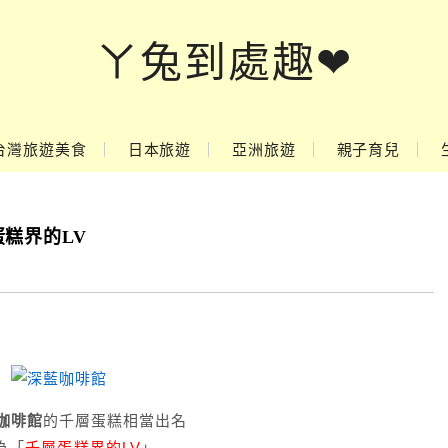
ㄚ兔到處趣❤
台灣旅遊美食
日本旅遊
亞洲旅遊
親子育兒
糕界的LV
咖啡館
的千層蛋糕相當出名
為「
千層蛋糕界的LV
」