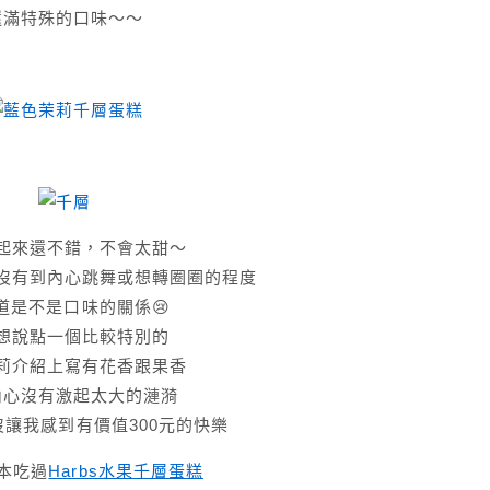
還滿特殊的口味～～
起來還不錯，不會太甜～
沒有到內心跳舞或想轉圈圈的程度
道是不是口味的關係😢
想說點一個比較特別的
莉介紹上寫有花香跟果香
內心沒有激起太大的漣漪
讓我感到有價值300元的快樂
本吃過
Harbs水果千層蛋糕