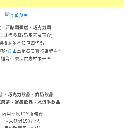
糕、西點類蛋糕、巧克力類
口味很多種(奶蛋素者可食)
選擇太多不知道如何點
的
外帶區
直接看看實體蛋糕唷～
知道為什麼沒供應鮮果千層
啡、巧克力飲品、鮮奶飲品
花果茶、鮮果飲品、冰淇淋飲品
內用需收10%服務費
個人低消150元/人