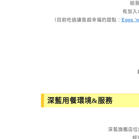
給
有加入
（目前吃過讓我超幸福的甜點：
Eggs ‘n
深藍用餐環境&服務
深藍旗艦店位
經