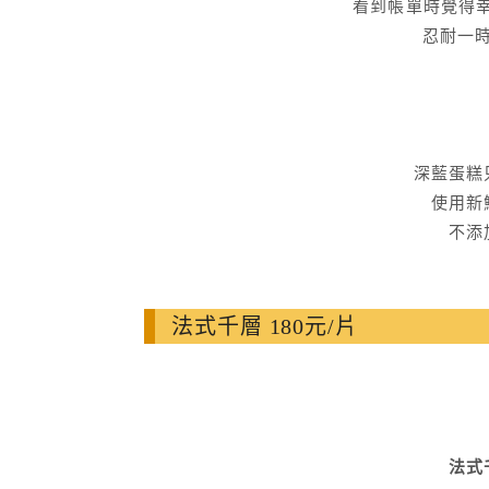
看到帳單時覺得幸
忍耐一
深藍蛋糕
使用新
不添
法式千層 180元/片
法式