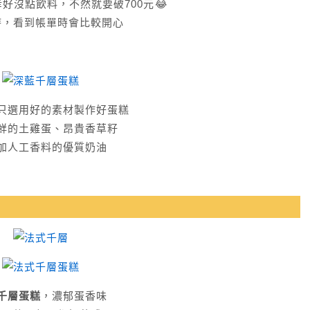
好沒點飲料，不然就要破700元😂
時，看到帳單時會比較開心
只選用好的素材製作好蛋糕
鮮的土雞蛋、昂貴香草籽
加人工香料的優質奶油
千層蛋糕
，濃郁蛋香味