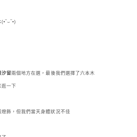
⌣‾•)
跟汐留
兩個地方在選，最後我們選擇了六本木
以逛一下
誕燈飾，但我們當天身體狀況不佳