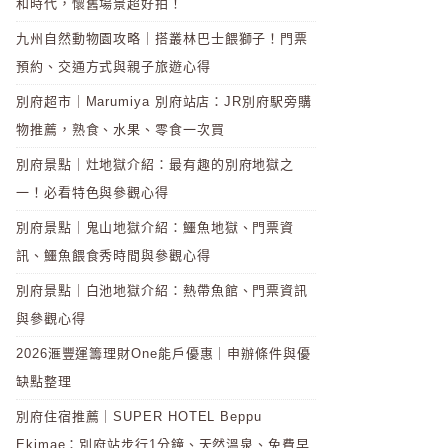
和時代，懷舊場景超好拍！
九州自然動物園攻略｜搭叢林巴士餵獅子！門票
預約、交通方式與親子旅遊心得
別府超市｜Marumiya 別府站店：JR別府駅旁購
物推薦，熟食、水果、零食一次買
別府景點｜灶地獄介紹：最有趣的別府地獄之
一！必看特色與參觀心得
別府景點｜鬼山地獄介紹：鱷魚地獄、門票資
訊、鱷魚餵食秀時間與參觀心得
別府景點｜白池地獄介紹：熱帶魚館、門票資訊
與參觀心得
2026滙豐運籌理財One能戶優惠｜申辦條件與優
缺點整理
別府住宿推薦｜SUPER HOTEL Beppu
Ekimae：別府站步行1分鐘、天然溫泉、免費早