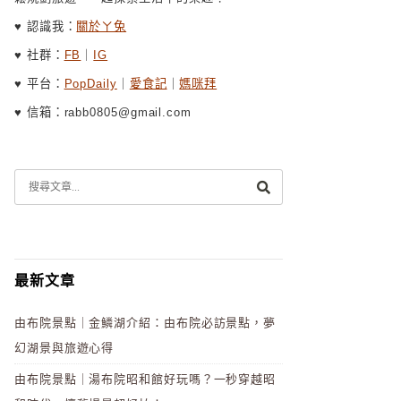
♥ 認識我：
關於ㄚ兔
♥ 社群：
FB
｜
IG
♥ 平台：
PopDaily
｜
愛食記
｜
媽咪拜
♥ 信箱：rabb0805@gmail.com
最新文章
由布院景點｜金鱗湖介紹：由布院必訪景點，夢
幻湖景與旅遊心得
由布院景點｜湯布院昭和館好玩嗎？一秒穿越昭