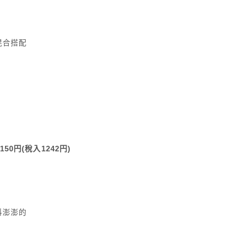
混合搭配
50円(稅入1242円)
料澎澎的