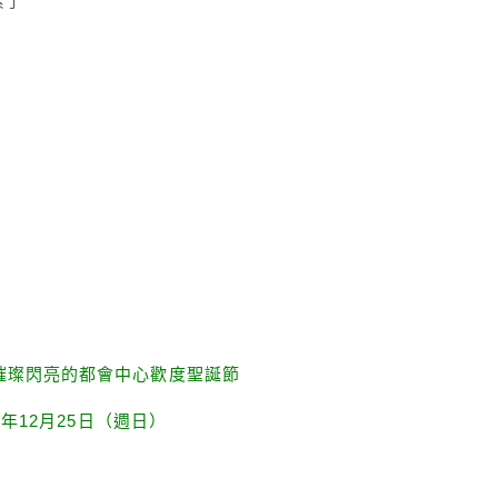
累了
燈璀璨閃亮的都會中心歡度聖誕節
6年12月25日（週日）