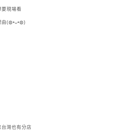
想要現場看
理由
(◍•ᴗ•◍)
來台灣也有分店