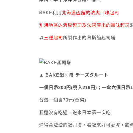
哈哈，平常沒在注意這些資訊
BAKE利用
北海道函館的清爽口味起司
別海地區的濃厚起司及法國產出的鹽味起司
以
三種起司
所製作出的幕斯餡起司塔
▲ BAKE起司塔 チーズタルート
一個日幣200円(稅入216円)；一盒六個日幣11
台灣一個賣70元(台幣)
我還沒有吃過，跑來日本第一次吃
烤得黃澄澄的起司塔，看起來好可愛喔，餡