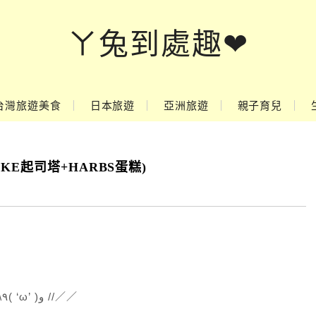
ㄚ兔到處趣❤
台灣旅遊美食
日本旅遊
亞洲旅遊
親子育兒
E起司塔+HARBS蛋糕)
2017年的第一篇網誌，祝大家新年快樂＼＼\\٩( ‘ω’ )و //／／