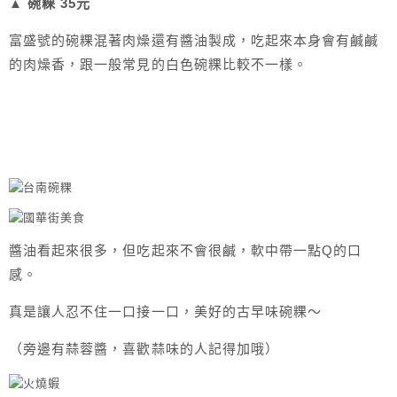
▲ 碗粿 35元
富盛號的碗粿混著肉燥還有醬油製成，吃起來本身會有鹹鹹
的肉燥香，跟一般常見的白色碗粿比較不一樣。
醬油看起來很多，但吃起來不會很鹹，軟中帶一點Q的口
感。
真是讓人忍不住一口接一口，美好的古早味碗粿～
（旁邊有蒜蓉醬，喜歡蒜味的人記得加哦）