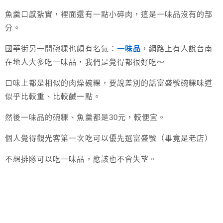
魚羹口感紮實，裡面還有一點小碎肉，這是一味品沒有的部
分。
國華街另一間碗粿也頗有名氣：
一味品
，網路上有人說台南
在地人大多吃一味品，我們是覺得都很好吃～
口味上都是相似的肉燥碗粿，要說差別的話富盛號碗粿味道
似乎比較重、比較鹹一點。
然後一味品的碗粿、魚羹都是30元，較便宜。
個人覺得觀光客第一次吃可以優先選富盛號（畢竟是老店）
不想排隊可以吃一味品，應該也不會失望。