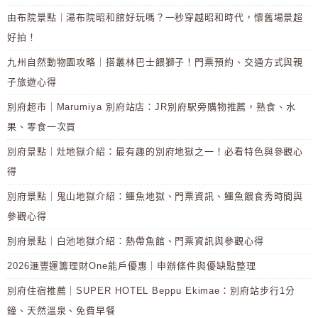
由布院景點｜湯布院昭和館好玩嗎？一秒穿越昭和時代，懷舊場景超
好拍！
九州自然動物園攻略｜搭叢林巴士餵獅子！門票預約、交通方式與親
子旅遊心得
別府超市｜Marumiya 別府站店：JR別府駅旁購物推薦，熟食、水
果、零食一次買
別府景點｜灶地獄介紹：最有趣的別府地獄之一！必看特色與參觀心
得
別府景點｜鬼山地獄介紹：鱷魚地獄、門票資訊、鱷魚餵食秀時間與
參觀心得
別府景點｜白池地獄介紹：熱帶魚館、門票資訊與參觀心得
2026滙豐運籌理財One能戶優惠｜申辦條件與優缺點整理
別府住宿推薦｜SUPER HOTEL Beppu Ekimae：別府站步行1分
鐘、天然溫泉、免費早餐