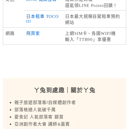
還能領LINE Points回饋！
日本租車 TOCO
日本最大規模自駕租車預約
O!
網站
網路
飛買家
上網SIM卡、各國WIFI機
輸入「TTB90」享優惠
ㄚ兔到處趣
｜關於ㄚ兔
親子旅遊部落客/自媒體創作者
部落格總人氣破千萬
愛食記 人氣部落客 銀賞
亞洲創作者大會 講師&嘉賓