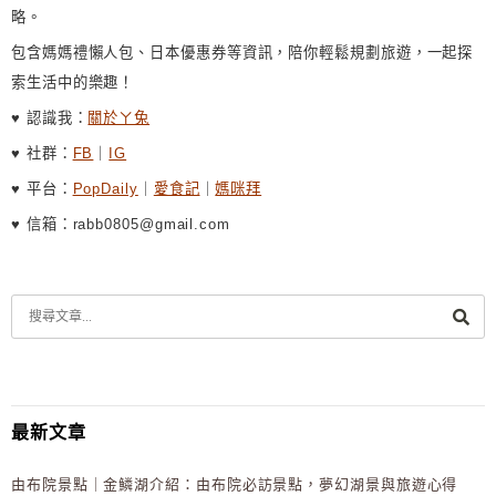
略。
包含媽媽禮懶人包、日本優惠券等資訊，陪你輕鬆規劃旅遊，一起探
索生活中的樂趣！
♥ 認識我：
關於ㄚ兔
♥ 社群：
FB
｜
IG
♥ 平台：
PopDaily
｜
愛食記
｜
媽咪拜
♥ 信箱：rabb0805@gmail.com
最新文章
由布院景點｜金鱗湖介紹：由布院必訪景點，夢幻湖景與旅遊心得