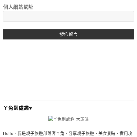
個人網站網址
A
L
T
E
R
N
A
T
I
ㄚ兔到處趣♥
V
E
:
Hello，我是親子旅遊部落客ㄚ兔，分享親子旅遊、美食景點、實用攻