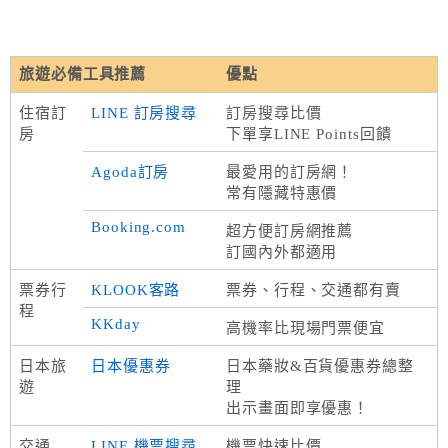
旅遊必備工具推薦
優點
住宿訂
LINE 訂房搜尋
訂房搜尋比價
房
下單享LINE Points回饋
Agoda訂房
最愛用的訂房網！
常有隱藏特惠價
Booking.com
超方便訂房網推薦
訂國內外都適用
票券行
KLOOK客路
票券、行程、交通都有賣
程
KKday
高機率比現場門票便宜
日本旅
日本優惠券
日本藥妝&百貨優惠券總整
遊
理
出示畫面即享優惠！
交通
LINE 機票搜尋
機票快速比價