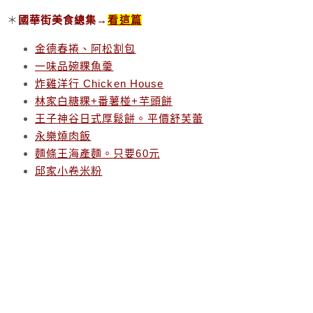
＊
國華街美食總集→
看這篇
金德春捲、阿松割包
一味品碗粿魚羹
炸雞洋行 Chicken House
林家白糖粿+番薯椪+芋頭餅
王子神谷日式厚鬆餅。平價舒芙蕾
永樂燒肉飯
麵條王海產麵。只要60元
邱家小卷米粉