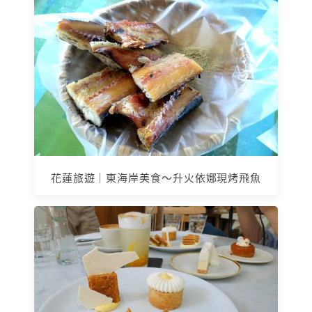
花蓮旅遊｜東海岸美食～升火依娜現烤飛魚