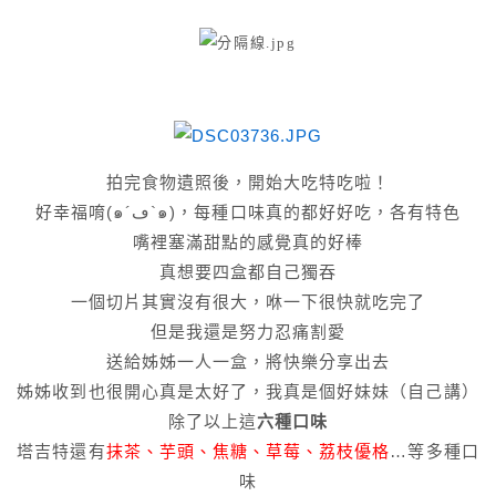
拍完食物遺照後，開始大吃特吃啦！
好幸福唷(๑´ڡ`๑)，每種口味真的都好好吃，各有特色
嘴裡塞滿甜點的感覺真的好棒
真想要四盒都自己獨吞
一個切片其實沒有很大，咻一下很快就吃完了
但是我還是努力忍痛割愛
送給姊姊一人一盒，將快樂分享出去
姊姊收到也很開心真是太好了，我真是個好妹妹（自己講）
除了以上這
六種口味
塔吉特還有
抹茶、芋頭、焦糖、草莓
、荔枝優格
…等多種口
味