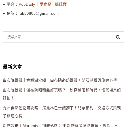
♥ 平台：
PopDaily
｜
愛食記
｜
媽咪拜
♥ 信箱：rabb0805@gmail.com
最新文章
由布院景點｜金鱗湖介紹：由布院必訪景點，夢幻湖景與旅遊心得
由布院景點｜湯布院昭和館好玩嗎？一秒穿越昭和時代，懷舊場景超
好拍！
九州自然動物園攻略｜搭叢林巴士餵獅子！門票預約、交通方式與親
子旅遊心得
別府超市｜Marumiya 別府站店：JR別府駅旁購物推薦，熟食、水