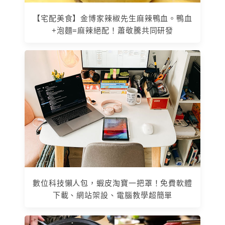
【宅配美食】金博家辣椒先生麻辣鴨血。鴨血
+泡麵=麻辣絕配！蕭敬騰共同研發
數位科技懶人包，蝦皮淘寶一把罩！免費軟體
下載、網站架設、電腦教學超簡單