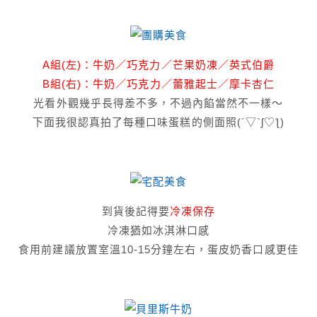
A組(左)：牛奶／巧克力／芒果奶凍／英式伯爵
B組(右)：
牛奶／巧克力／蕾雅起士／摩卡杏仁
光看外觀幾乎長得差不多，不過內餡當然不一樣～
下面我很認真拍了每種口味蛋糕的側面照(´▽`ʃ♡ƪ)
到貨後記得要
冷凍保存
冷凍猶如冰淇淋口感
食用前建議放置室溫10-15分鐘左右，蛋皮奶香口感更佳