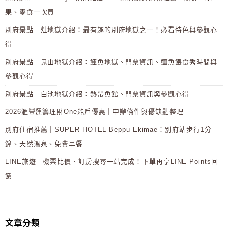
果、零食一次買
別府景點｜灶地獄介紹：最有趣的別府地獄之一！必看特色與參觀心
得
別府景點｜鬼山地獄介紹：鱷魚地獄、門票資訊、鱷魚餵食秀時間與
參觀心得
別府景點｜白池地獄介紹：熱帶魚館、門票資訊與參觀心得
2026滙豐運籌理財One能戶優惠｜申辦條件與優缺點整理
別府住宿推薦｜SUPER HOTEL Beppu Ekimae：別府站步行1分
鐘、天然溫泉、免費早餐
LINE旅遊｜機票比價、訂房搜尋一站完成！下單再享LINE Points回
饋
文章分類