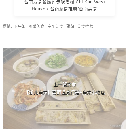
台南素食餐廳》赤崁璽樓 Chi Kan West
House。台南蔬食推薦/台南美食
標籤:
下午茶
,
團購美食
,
宅配美食
,
甜點
,
美食推薦
上 / 下一篇文章
上一篇文章
【新北烏來】雲頂溫泉行館+烏來小吃店