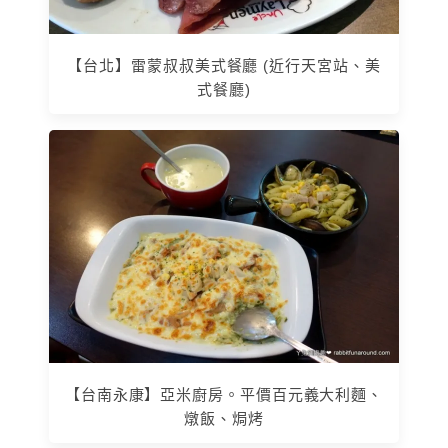
【台北】雷蒙叔叔美式餐廳 (近行天宮站、美
式餐廳)
【台南永康】亞米廚房。平價百元義大利麵、
燉飯、焗烤