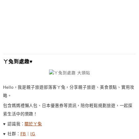
L
T
E
R
N
A
T
I
ㄚ兔到處趣♥
V
E
:
Hello，我是親子旅遊部落客ㄚ兔，分享親子旅遊、美食景點、實用攻
略。
包含媽媽禮懶人包、日本優惠券等資訊，陪你輕鬆規劃旅遊，一起探
索生活中的樂趣！
♥ 認識我：
關於ㄚ兔
♥ 社群：
FB
｜
IG