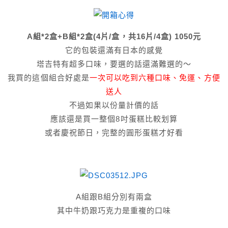
A組*2盒+B組*2盒(4片/盒，共16片/4盒) 1050元
它的包裝還滿有日本的感覺
塔吉特有超多口味，要選的話還滿難選的～
我買的這個組合好處是
一次可以吃到六種口味、免運、方便
送人
不過如果以份量計價的話
應該還是買一整個8吋蛋糕比較划算
或者慶祝節日，完整的圓形蛋糕才好看
A組跟B組分別有兩盒
其中牛奶跟巧克力是重複的口味