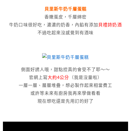
貝里斯牛奶千層蛋糕
香嫩蛋皮，千層綿密
牛奶口味很好吃，濃濃的奶香，內餡有添加
貝禮詩奶酒
不過吃起來沒感覺到有酒味
側面好誘人哦，甜點控真的會受不了耶～～
官網上寫
大約4公分
（我是沒量啦）
一層一層、層層堆疊，想必製作起來相當費工
或許等未來有廚房我再來學做看看
現在想吃還是先用訂的好了