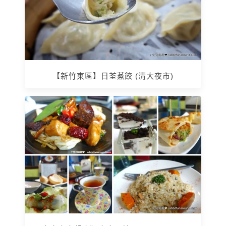
【新竹東區】日荃蒸餃 (清大夜市)