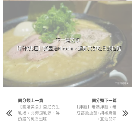
下一篇文章
【新竹北區】麵屋浩Hiroshi。濃郁又好吃日式拉麵
同分類上一篇
同分類下一篇
【團購美食】亞尼克生
【拌麵】老媽拌麵。老
乳捲。北海道乳源、鮮
成都擔擔麵+胡椒麻醬
奶般的乳香滋味
+蔥油開洋