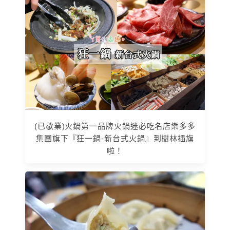
(已歇業)火鍋第一品牌火鍋迷必吃名店樂多多
集團旗下『狂一鍋-新台式火鍋』到樹林插旗
啦！