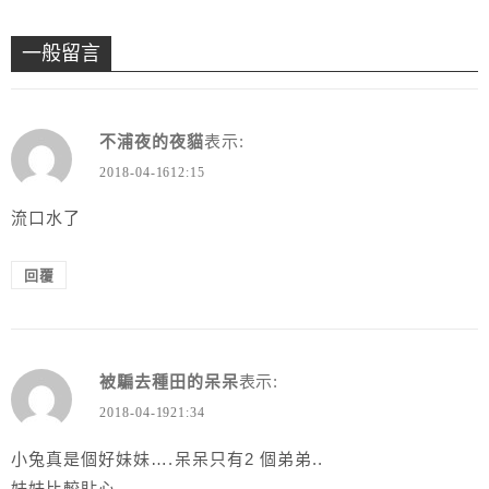
一般留言
不浦夜的夜貓
表示:
2018-04-1612:15
流口水了
回覆
被騙去種田的呆呆
表示:
2018-04-1921:34
小兔真是個好妹妹….呆呆只有2 個弟弟..
妹妹比較貼心