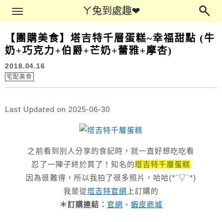
Main Menu
ㄚ兔到處趣❤
ㄚ兔到處趣❤
【團購美食】塔吉特千層蛋糕~幸福甜點 (牛
奶+巧克力+伯爵+芒奶+蕾雅+摩杏)
2018.04.16
宅配美食
Last Updated on 2025-06-30
之前看到別人分享的食記時，就一直好想吃吃看
忍了一陣子終於買了！知名的
塔吉特千層蛋糕
因為很難得，所以我拍了很多照片，哈哈(*´▽`*)
我是從
塔吉特官網
上訂購的
＊訂購連結：
官網
、
蝦皮商城