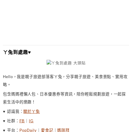
T
E
R
N
A
T
I
ㄚ兔到處趣♥
V
E
:
Hello，我是親子旅遊部落客ㄚ兔，分享親子旅遊、美食景點、實用攻
略。
包含媽媽禮懶人包、日本優惠券等資訊，陪你輕鬆規劃旅遊，一起探
索生活中的樂趣！
♥ 認識我：
關於ㄚ兔
♥ 社群：
FB
｜
IG
♥ 平台：
PopDaily
｜
愛食記
｜
媽咪拜