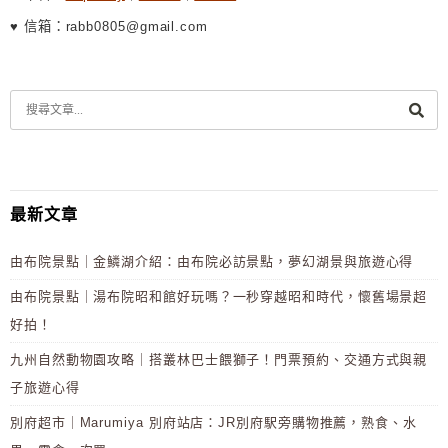
♥ 信箱：rabb0805@gmail.com
最新文章
由布院景點｜金鱗湖介紹：由布院必訪景點，夢幻湖景與旅遊心得
由布院景點｜湯布院昭和館好玩嗎？一秒穿越昭和時代，懷舊場景超
好拍！
九州自然動物園攻略｜搭叢林巴士餵獅子！門票預約、交通方式與親
子旅遊心得
別府超市｜Marumiya 別府站店：JR別府駅旁購物推薦，熟食、水