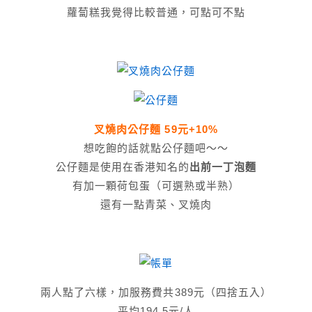
蘿蔔糕我覺得比較普通，可點可不點
叉燒肉公仔麵 59元+10%
想吃飽的話就點公仔麵吧～～
公仔麵是使用在香港知名的
出前一丁泡麵
有加一顆荷包蛋（可選熟或半熟）
還有一點青菜、叉燒肉
兩人點了六樣，加服務費共389元（四捨五入）
平均194.5元/人