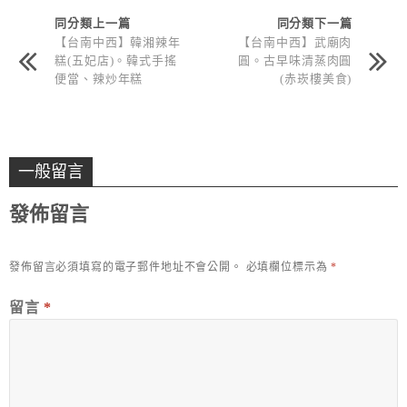
同分類上一篇
同分類下一篇
【台南中西】韓湘辣年
【台南中西】武廟肉
糕(五妃店)。韓式手搖
圓。古早味清蒸肉圓
便當、辣炒年糕
(赤崁樓美食)
一般留言
發佈留言
發佈留言必須填寫的電子郵件地址不會公開。
必填欄位標示為
*
留言
*