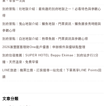
果、零食一次買
別府景點｜灶地獄介紹：最有趣的別府地獄之一！必看特色與參觀心
得
別府景點｜鬼山地獄介紹：鱷魚地獄、門票資訊、鱷魚餵食秀時間與
參觀心得
別府景點｜白池地獄介紹：熱帶魚館、門票資訊與參觀心得
2026滙豐運籌理財One能戶優惠｜申辦條件與優缺點整理
別府住宿推薦｜SUPER HOTEL Beppu Ekimae：別府站步行1分
鐘、天然溫泉、免費早餐
LINE旅遊｜機票比價、訂房搜尋一站完成！下單再享LINE Points回
饋
文章分類