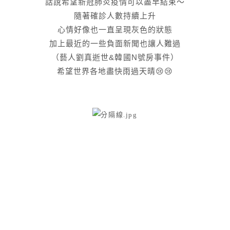
話說希望新冠肺炎疫情可以盡早結束～
隨著確診人數持續上升
心情好像也一直呈現灰色的狀態
加上最近的一些負面新聞也讓人難過
（藝人劉真逝世&韓國N號房事件）
希望世界各地盡快雨過天晴😢😢