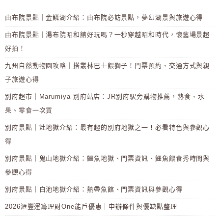
由布院景點｜金鱗湖介紹：由布院必訪景點，夢幻湖景與旅遊心得
由布院景點｜湯布院昭和館好玩嗎？一秒穿越昭和時代，懷舊場景超
好拍！
九州自然動物園攻略｜搭叢林巴士餵獅子！門票預約、交通方式與親
子旅遊心得
別府超市｜Marumiya 別府站店：JR別府駅旁購物推薦，熟食、水
果、零食一次買
別府景點｜灶地獄介紹：最有趣的別府地獄之一！必看特色與參觀心
得
別府景點｜鬼山地獄介紹：鱷魚地獄、門票資訊、鱷魚餵食秀時間與
參觀心得
別府景點｜白池地獄介紹：熱帶魚館、門票資訊與參觀心得
2026滙豐運籌理財One能戶優惠｜申辦條件與優缺點整理