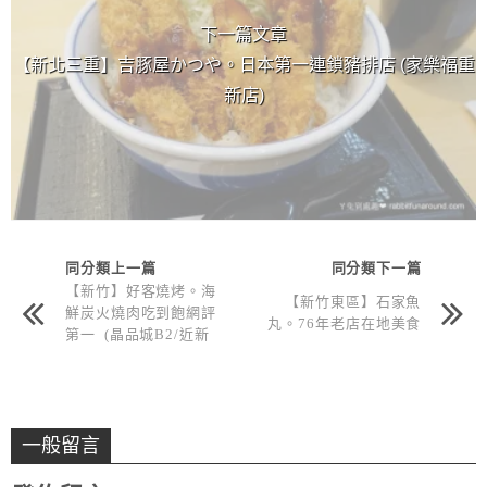
下一篇文章
【新北三重】吉豚屋かつや。日本第一連鎖豬排店 (家樂福重
新店)
同分類上一篇
同分類下一篇
【新竹】好客燒烤。海
【新竹東區】石家魚
鮮炭火燒肉吃到飽網評
丸。76年老店在地美食
第一 (晶品城B2/近新
竹火車站)
一般留言