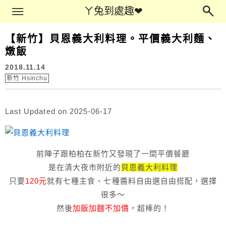
Main Menu
ㄚ兔到處趣❤
ㄚ兔到處趣❤
【新竹】貝恩義大利料理。平價義大利麵、
燉飯
2018.11.14
新竹 Hsinchu
Last Updated on 2025-06-17
前陣子跟柏柏在新竹又發現了一間平價餐廳
是在清大夜市附近的
貝恩義大利料理
只要
120元
就有七種主食、七種醬料自由選自由搭配，選擇
很多～
然後
加飯加麵不加價
，超棒的！