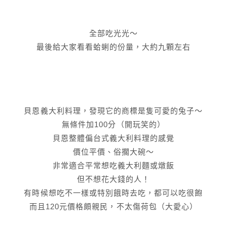
全部吃光光～
最後給大家看看蛤蜊的份量，大約九顆左右
貝恩義大利料理，發現它的商標是隻可愛的兔子～
無條件加100分（開玩笑的）
貝恩整體偏台式義大利料理的感覺
價位平價、俗擱大碗～
非常適合平常想吃義大利麵或燉飯
但不想花大錢的人！
有時候想吃不一樣或特別餓時去吃，都可以吃很飽
而且120元價格頗親民，不太傷荷包（大愛心）