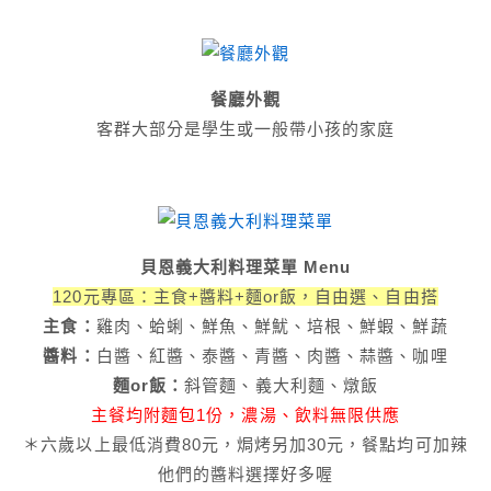
餐廳外觀
客群大部分是學生或一般帶小孩的家庭
貝恩義大利料理菜單 Menu
120元專區：主食+醬料+麵or飯，自由選、自由搭
主食：
雞肉、蛤蜊、鮮魚、鮮魷、培根、鮮蝦、鮮蔬
醬料：
白醬、紅醬、泰醬、青醬、肉醬、蒜醬、咖哩
麵or飯：
斜管麵、義大利麵、燉飯
主餐均附麵包1份，濃湯、飲料無限供應
＊六歲以上最低消費80元，焗烤另加30元，餐點均可加辣
他們的醬料選擇好多喔