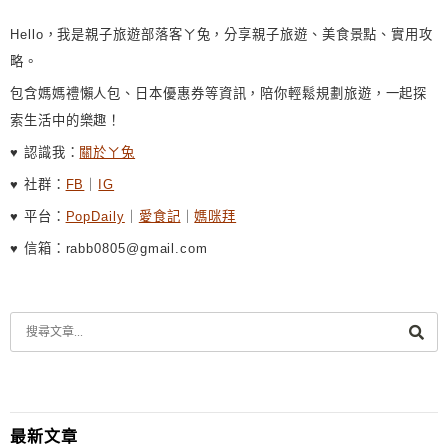
:
Hello，我是親子旅遊部落客ㄚ兔，分享親子旅遊、美食景點、實用攻
略。
包含媽媽禮懶人包、日本優惠券等資訊，陪你輕鬆規劃旅遊，一起探
索生活中的樂趣！
♥ 認識我：
關於ㄚ兔
♥ 社群：
FB
｜
IG
♥ 平台：
PopDaily
｜
愛食記
｜
媽咪拜
♥ 信箱：rabb0805@gmail.com
最新文章