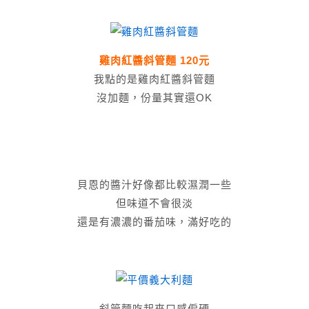
雞肉紅醬斜管麵 120元
我點的是雞肉紅醬斜管麵
沒加麵，份量其實還OK
貝恩的醬汁好像都比較濕潤一些
但味道不會很淡
還是有濃濃的番茄味，滿好吃的
斜管麵吃起來口感偏硬