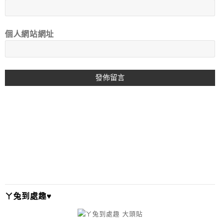
個人網站網址
A
L
T
E
R
N
A
T
I
ㄚ兔到處趣♥
V
E