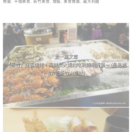
標籤:
平價美食
,
新竹美食
,
燉飯
,
美食推薦
,
義大利麵
上 / 下一篇文章
上一篇文章
【新竹】好客燒烤。海鮮炭火燒肉吃到飽網評第一 (晶品城
B2/近新竹火車站)