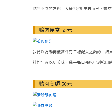
吃完不到非常飽，大概7分飽左右而已，想
鴨肉便當 55元
我們以為
鴨肉便當
會有三樣配菜之類的，結
拌均勻後吃更美味，幾乎每口都吃得到鴨肉
鴨肉羹麵 50元