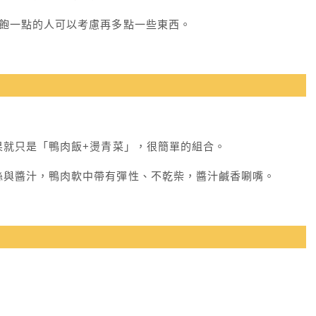
吃飽一點的人可以考慮再多點一些東西。
果就只是「鴨肉飯+燙青菜」，很簡單的組合。
絲與醬汁，鴨肉軟中帶有彈性、不乾柴，醬汁鹹香唰嘴。