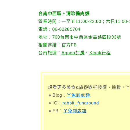
台南中西區。清珍鴨肉焿
營業時間：一至五11:00-22:00；六日11:00-14:
電話：06-62289704
地址：700台南市中西區金華路四段93號
相關連結：
官方FB
台南旅遊：
Agoda訂房
、
Klook行程
想看更多美食&旅遊歡迎按讚、追蹤，ㄚ
🔸Blog：
ㄚ兔到處趣
🔸IG：
rabbit_funaround
🔸FB：
ㄚ兔到處趣