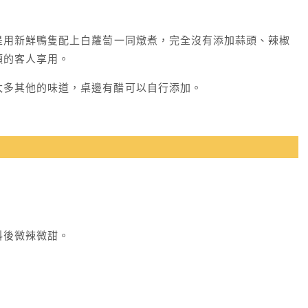
是用新鮮鴨隻配上白蘿蔔一同燉煮，完全沒有添加蒜頭、辣椒
類的客人享用。
太多其他的味道，桌邊有醋可以自行添加。
料後微辣微甜。