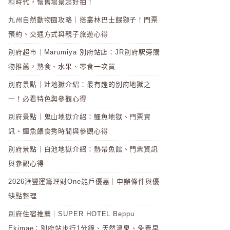
和時代，懷舊場景超好拍！
九州自然動物園攻略｜搭叢林巴士餵獅子！門票
預約、交通方式與親子旅遊心得
別府超市｜Marumiya 別府站店：JR別府駅旁購
物推薦，熟食、水果、零食一次買
別府景點｜灶地獄介紹：最有趣的別府地獄之
一！必看特色與參觀心得
別府景點｜鬼山地獄介紹：鱷魚地獄、門票資
訊、鱷魚餵食秀時間與參觀心得
別府景點｜白池地獄介紹：熱帶魚館、門票資訊
與參觀心得
2026滙豐運籌理財One能戶優惠｜申辦條件與優
缺點整理
別府住宿推薦｜SUPER HOTEL Beppu
Ekimae：別府站步行1分鐘、天然溫泉、免費早