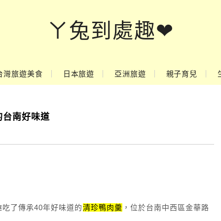
ㄚ兔到處趣❤
台灣旅遊美食
日本旅遊
亞洲旅遊
親子育兒
的台南好味道
吃了傳承40年好味道的
清珍鴨肉羹
，位於台南中西區金華路