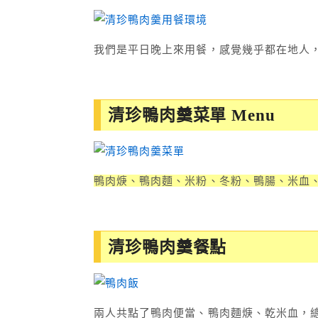
我們是平日晚上來用餐，感覺幾乎都在地人
清珍鴨肉羹菜單 Menu
鴨肉焿、鴨肉麵、米粉、冬粉、鴨腸、米血
清珍鴨肉羹餐點
兩人共點了鴨肉便當、鴨肉麵焿、乾米血，總共