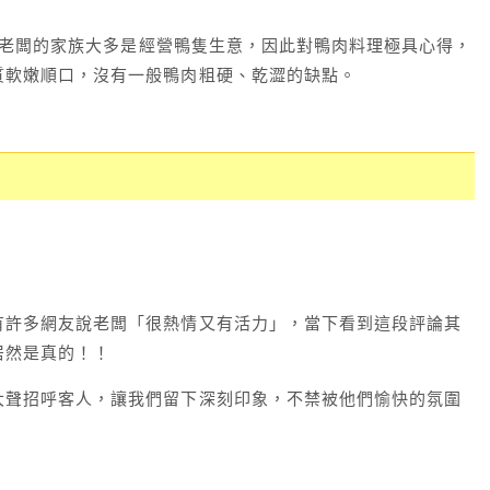
，老闆的家族大多是經營鴨隻生意，因此對鴨肉料理極具心得，
質軟嫩順口，沒有一般鴨肉粗硬、乾澀的缺點。
有許多網友說老闆「很熱情又有活力」，當下看到這段評論其
居然是真的！！
大聲招呼客人，讓我們留下深刻印象，不禁被他們愉快的氛圍