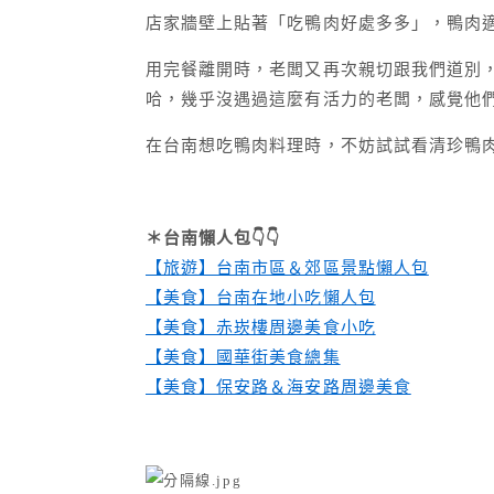
店家牆壁上貼著「吃鴨肉好處多多」，鴨肉
用完餐離開時，老闆又再次親切跟我們道別
哈，幾乎沒遇過這麼有活力的老闆，感覺他
在台南想吃鴨肉料理時，不妨試試看清珍鴨
＊台南懶人包👇👇
【旅遊】台南市區＆郊區景點懶人包
【美食】台南在地小吃懶人包
【美食】赤崁樓周邊美食小吃
【美食】國華街美食總集
【美食】保安路＆海安路周邊美食