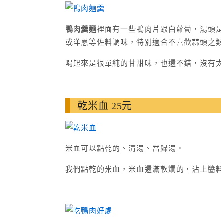
鴨肉羹麵
裡面有一些鴨肉片跟白蘿蔔，湯頭
或洋蔥等佐料調味，特別適合不喜歡蒜頭之
喝起來是很單純的甘甜味，也還不錯，沒有
乾米血 25元
米血可以點乾的、清湯、當歸湯。
我們點乾的米血，米血還滿軟爛的，沾上醬