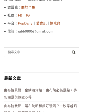
♥ 認識我：
關於ㄚ兔
♥ 社群：
FB
｜
IG
♥ 平台：
PopDaily
｜
愛食記
｜
媽咪拜
♥ 信箱：rabb0805@gmail.com
最新文章
由布院景點｜金鱗湖介紹：由布院必訪景點，夢
幻湖景與旅遊心得
由布院景點｜湯布院昭和館好玩嗎？一秒穿越昭