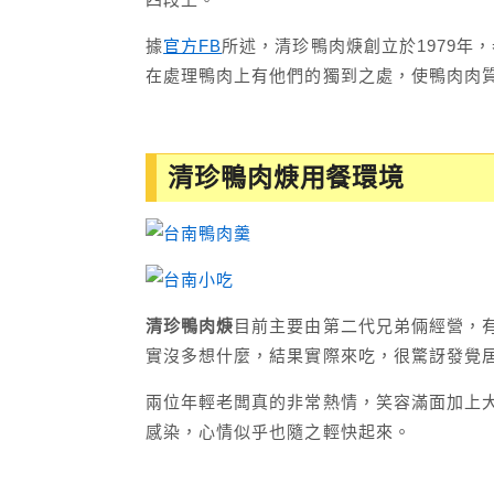
據
官方FB
所述，清珍鴨肉焿創立於1979年
在處理鴨肉上有他們的獨到之處，使鴨肉肉
清珍鴨肉焿用餐環境
清珍鴨肉焿
目前主要由第二代兄弟倆經營，
實沒多想什麼，結果實際來吃，很驚訝發覺
兩位年輕老闆真的非常熱情，笑容滿面加上
感染，心情似乎也隨之輕快起來。