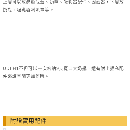
上層可以放奶瓶瓶蓋、奶嘴、吸乳器配件、固齒器，下層放
奶瓶、吸乳器喇叭罩等。
UDI H1不但可以一次容納9支寬口大奶瓶，還有附上擴充配
件來讓空間更加倍哦。
附贈實用配件