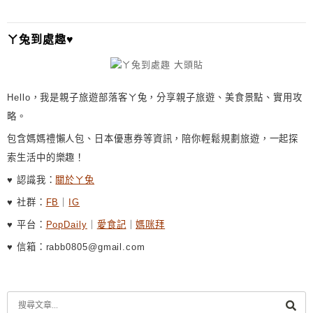
T
I
ㄚ兔到處趣♥
V
E
:
Hello，我是親子旅遊部落客ㄚ兔，分享親子旅遊、美食景點、實用攻
略。
包含媽媽禮懶人包、日本優惠券等資訊，陪你輕鬆規劃旅遊，一起探
索生活中的樂趣！
♥ 認識我：
關於ㄚ兔
♥ 社群：
FB
｜
IG
♥ 平台：
PopDaily
｜
愛食記
｜
媽咪拜
♥ 信箱：rabb0805@gmail.com