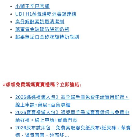
小獅王辛巴官網
UDI H1蒸氣烘乾消毒鍋連結
高分解酵素奶瓶清潔劑
蘊蜜質金玻璃防脹氣奶瓶
超柔無垢白金矽膠旋轉奶瓶刷
#想領免費媽媽寶寶禮嗎？立即連結↓
2026媽媽禮懶人包》憑孕婦手冊免費申請實用好禮。
線上申請+藥局+百貨專櫃
2026寶寶禮懶人包》憑兒童手冊或寶寶健保卡免費申
請好禮。線上申請+實體門市
2026尿布試用包｜免費索取嬰兒紙尿布/紙尿褲。幫寶
適、滿意寶寶、妙而舒…