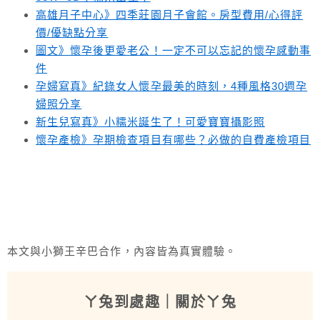
高雄月子中心》四季莊園月子會館。房型費用/心得評
價/優缺點分享
圖文》懷孕後更愛老公！一定不可以忘記的懷孕感動事
件
孕婦寫真》紀錄女人懷孕最美的時刻，4種風格30週孕
婦照分享
新生兒寫真》小糯米誕生了！可愛寶寶攝影照
懷孕產檢》孕期檢查項目有哪些？必做的自費產檢項目
本文與小獅王辛巴合作，內容皆為真實體驗。
ㄚ兔到處趣
｜關於ㄚ兔