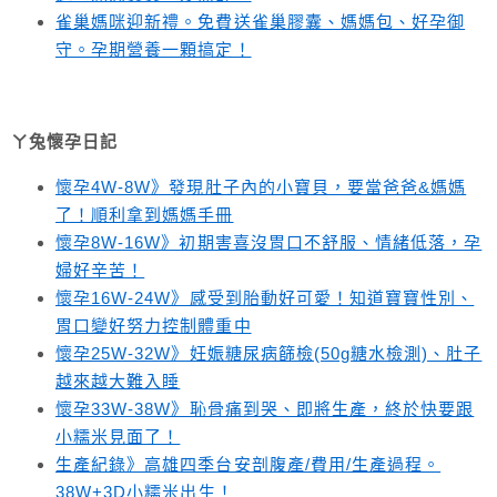
雀巢媽咪迎新禮。免費送雀巢膠囊、媽媽包、好孕御
守。孕期營養一顆搞定！
ㄚ兔懷孕日記
懷孕4W-8W》發現肚子內的小寶貝，要當爸爸&媽媽
了！順利拿到媽媽手冊
懷孕8W-16W》初期害喜沒胃口不舒服、情緒低落，孕
婦好辛苦！
懷孕16W-24W》感受到胎動好可愛！知道寶寶性別、
胃口變好努力控制體重中
懷孕25W-32W》妊娠糖尿病篩檢(50g糖水檢測)、肚子
越來越大難入睡
懷孕33W-38W》恥骨痛到哭、即將生產，終於快要跟
小糯米見面了！
生產紀錄》高雄四季台安剖腹產/費用/生產過程。
38W+3D小糯米出生！