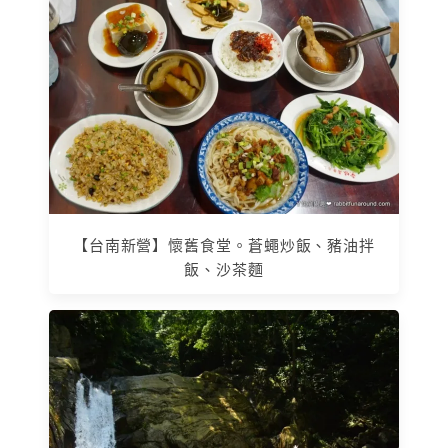
【台南新營】懷舊食堂。蒼蠅炒飯、豬油拌
飯、沙茶麵