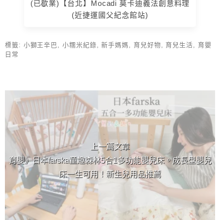
(已歇業)【台北】Mocadi 莫卡迪義法創意料理
(近捷運國父紀念館站)
標籤:
小獅王辛巴
,
小糯米紀錄
,
新手媽媽
,
育兒好物
,
育兒生活
,
育嬰
日常
上 / 下一篇文章
上一篇文章
育嬰》日本farska童趣森林5合1多功能嬰兒床。成長型嬰兒
床一生可用！新生兒用品推薦