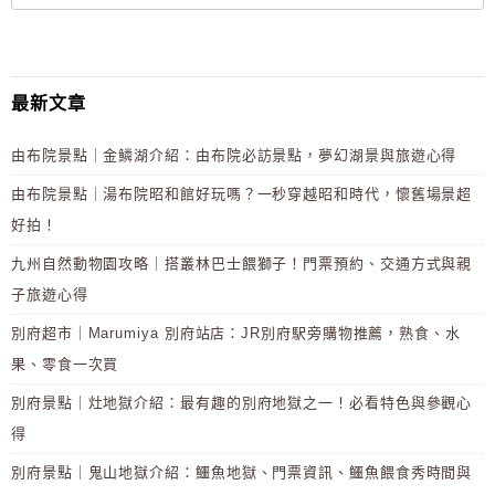
最新文章
由布院景點｜金鱗湖介紹：由布院必訪景點，夢幻湖景與旅遊心得
由布院景點｜湯布院昭和館好玩嗎？一秒穿越昭和時代，懷舊場景超
好拍！
九州自然動物園攻略｜搭叢林巴士餵獅子！門票預約、交通方式與親
子旅遊心得
別府超市｜Marumiya 別府站店：JR別府駅旁購物推薦，熟食、水
果、零食一次買
別府景點｜灶地獄介紹：最有趣的別府地獄之一！必看特色與參觀心
得
別府景點｜鬼山地獄介紹：鱷魚地獄、門票資訊、鱷魚餵食秀時間與