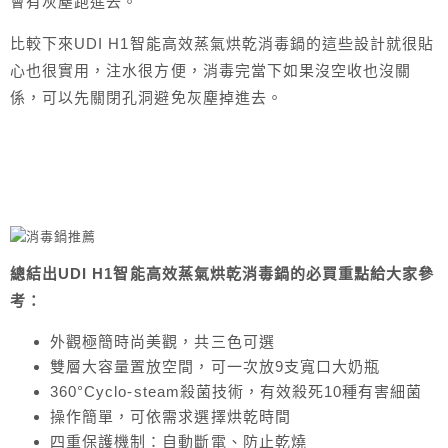
會有灰塵跑進去。
比較下來UDI H1智能高效蒸氣烘乾消毒鍋的這些設計就很貼
心也很實用，注水很方便，消毒完當下如果沒空收也沒關
係，可以先關閉孔洞避免灰塵掉進去。
總結出UDI H1智能高效蒸氣烘乾消毒鍋的必買重點給大家參
考：
外觀極簡時尚美觀，共三色可選
雙層大容量置放空間，可一次放9支寬口大奶瓶
360°Cyclo-steam殺菌技術，有效殺死10種有害細菌
操作簡單，可依需求選擇烘乾時間
四重保護機制：自動斷電、防止乾燒