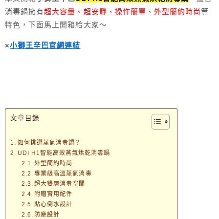
消毒鍋擁有
超大容量、超安靜、操作簡單、外型簡約時尚
等
特色，下面馬上開箱給大家～
×
小獅王辛巴官網連結
文章目錄
如何挑選蒸氣消毒鍋？
UDI H1智能高效蒸氣烘乾消毒鍋
外型簡約時尚
專業級高溫蒸氣消毒
超大雙層消毒空間
附贈實用配件
貼心倒水設計
防塵設計