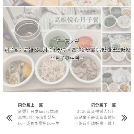
下一篇文章
月子餐》高雄悅心月子餐分享。四季台安醫院/低油低鹽低糖
坐月子養生膳食
同分類上一篇
同分類下一篇
育嬰》日本farska童趣
2026寶寶禮懶人包》
森林5合1多功能嬰兒
憑兒童手冊或寶寶健保
床。成長型嬰兒床一生
卡免費申請好禮。線上
可用！新生兒用品推薦
申請+實體門市