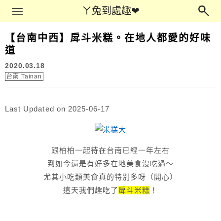
Main Menu
ㄚ兔到處趣❤
ㄚ兔到處趣❤
【台南中西】戽斗米糕。在地人都愛的好味
道
2020.03.18
台南 Tainan
Last Updated on 2025-06-17
跟柏柏一起待在台南已經一年左右
到如今還是有好多在地美食沒吃過～
尤其小吃類美食真的特別多呀（開心）
這天我們趣吃了
戽斗米糕
！