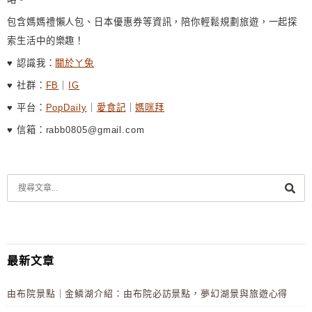
包含媽媽禮懶人包、日本優惠券等資訊，陪你輕鬆規劃旅遊，一起探
索生活中的樂趣！
♥ 認識我：
關於ㄚ兔
♥ 社群：
FB
｜
IG
♥ 平台：
PopDaily
｜
愛食記
｜
媽咪拜
♥ 信箱：rabb0805@gmail.com
最新文章
由布院景點｜金鱗湖介紹：由布院必訪景點，夢幻湖景與旅遊心得