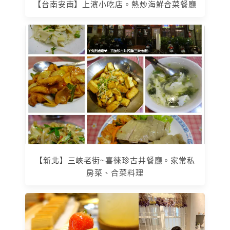
【台南安南】上濱小吃店。熱炒海鮮合菜餐廳
【新北】三峽老街~喜徠珍古井餐廳。家常私
房菜、合菜料理