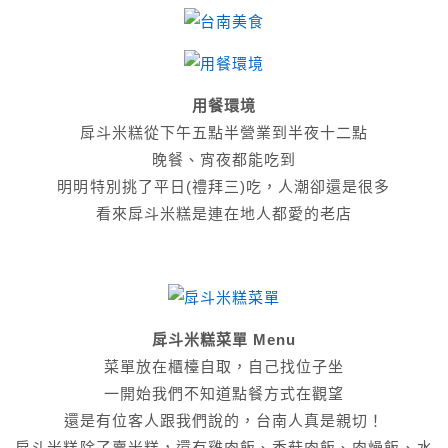
用餐環境
戽斗米糕從下午五點半營業到半夜十二點
晚餐、宵夜都能吃到
明明特別挑了平日(禮拜三)吃，人潮卻還是很多
看來戽斗米糕是連在地人都愛的老店
戽斗米糕菜單 Menu
菜單放在櫃檯自取，自己找位子坐
一開始我們不知道點餐方式在觀望
還是有位客人跟我們說的，台南人真是親切！
戽斗米糕除了賣米糕，還有雞肉飯、香菇肉飯、肉燥飯、水