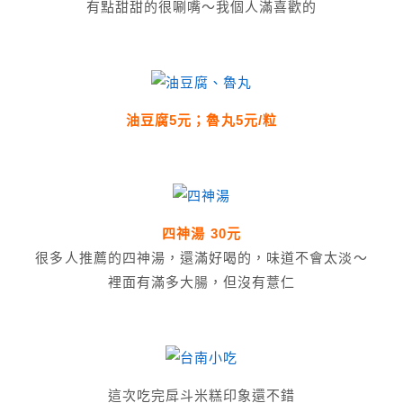
有點甜甜的很唰嘴～我個人滿喜歡的
油豆腐5元；魯丸5元/粒
四神湯 30元
很多人推薦的四神湯，還滿好喝的，味道不會太淡～
裡面有滿多大腸，但沒有薏仁
這次吃完戽斗米糕印象還不錯