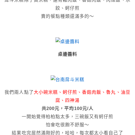
餃、蚵仔煎
賣的餐點種類還滿多的～
桌邊醬料
我們兩人點了
大小碗米糕、蚵仔煎、香菇肉飯、魯丸、油豆
腐、四神湯
共200元，平均100元/人
一開始覺得柏柏點太多，三碗飯又有蚵仔煎
怕會吃很飽不舒服～
結果吃完居然滿剛好的，哈哈，每次都太小看自己了