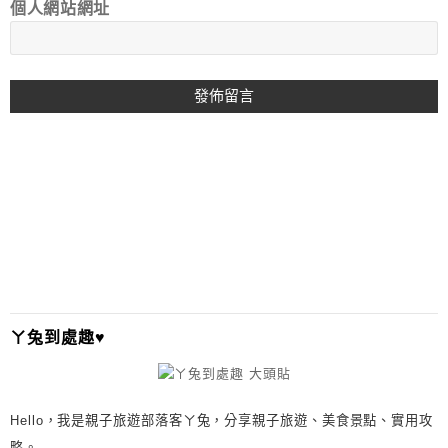
個人網站網址
A
L
T
E
R
N
A
T
I
ㄚ兔到處趣♥
V
E
:
Hello，我是親子旅遊部落客ㄚ兔，分享親子旅遊、美食景點、實用攻
略。