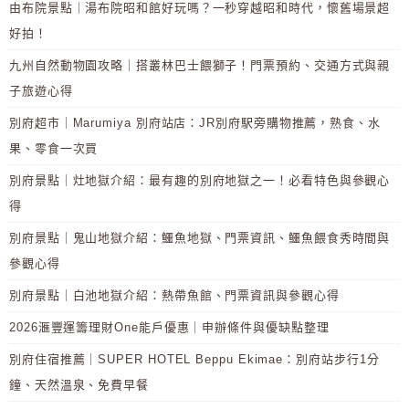
由布院景點｜湯布院昭和館好玩嗎？一秒穿越昭和時代，懷舊場景超
好拍！
九州自然動物園攻略｜搭叢林巴士餵獅子！門票預約、交通方式與親
子旅遊心得
別府超市｜Marumiya 別府站店：JR別府駅旁購物推薦，熟食、水
果、零食一次買
別府景點｜灶地獄介紹：最有趣的別府地獄之一！必看特色與參觀心
得
別府景點｜鬼山地獄介紹：鱷魚地獄、門票資訊、鱷魚餵食秀時間與
參觀心得
別府景點｜白池地獄介紹：熱帶魚館、門票資訊與參觀心得
2026滙豐運籌理財One能戶優惠｜申辦條件與優缺點整理
別府住宿推薦｜SUPER HOTEL Beppu Ekimae：別府站步行1分
鐘、天然溫泉、免費早餐