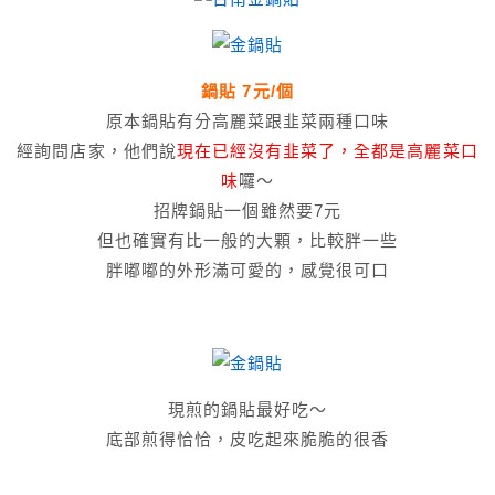
鍋貼 7元/個
原本鍋貼有分高麗菜跟韭菜兩種口味
經詢問店家，他們說
現在已經沒有韭菜了，全都是高麗菜口
味
囉～
招牌鍋貼一個雖然要7元
但也確實有比一般的大顆，比較胖一些
胖嘟嘟的外形滿可愛的，感覺很可口
現煎的鍋貼最好吃～
底部煎得恰恰，皮吃起來脆脆的很香