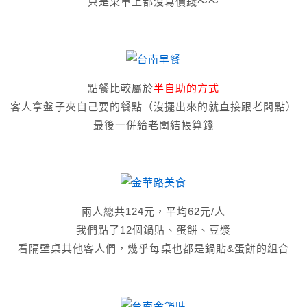
只是菜單上都沒寫價錢～～
點餐比較屬於
半自助的方式
客人拿盤子夾自己要的餐點（沒擺出來的就直接跟老闆點）
最後一併給老闆結帳算錢
兩人總共124元，平均62元/人
我們點了12個鍋貼、蛋餅、豆漿
看隔壁桌其他客人們，幾乎每桌也都是鍋貼&蛋餅的組合