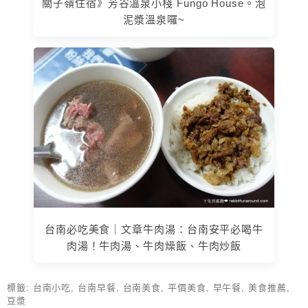
關子嶺住宿》芳谷溫泉小棧 Fungo House。泡
泥漿溫泉囉~
台南必吃美食｜文章牛肉湯：台南安平必喝牛
肉湯！牛肉湯、牛肉燥飯、牛肉炒飯
標籤:
台南小吃
,
台南早餐
,
台南美食
,
平價美食
,
早午餐
,
美食推薦
,
豆漿