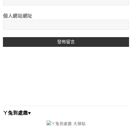
個人網站網址
A
L
T
E
R
N
A
T
I
ㄚ兔到處趣♥
V
E
: