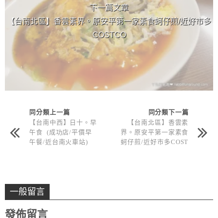
下一篇文章
【台南北區】香雲素界。原安平第一家素食蚵仔煎/近好市多
COSTCO
同分類上一篇
同分類下一篇
【台南中西】日十。早
【台南北區】香雲素
午食 (成功店/平價早
界。原安平第一家素食
午餐/近台南火車站)
蚵仔煎/近好市多COST
CO
一般留言
發佈留言