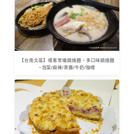
【台南北區】嚐客常嗑鍋燒麵。多口味鍋燒麵
~泡菜/麻辣/青醬/牛奶/咖哩