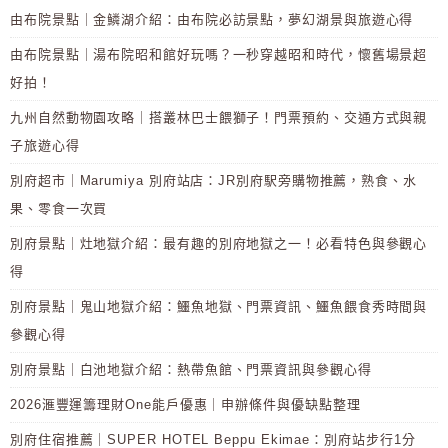
由布院景點｜金鱗湖介紹：由布院必訪景點，夢幻湖景與旅遊心得
由布院景點｜湯布院昭和館好玩嗎？一秒穿越昭和時代，懷舊場景超
好拍！
九州自然動物園攻略｜搭叢林巴士餵獅子！門票預約、交通方式與親
子旅遊心得
別府超市｜Marumiya 別府站店：JR別府駅旁購物推薦，熟食、水
果、零食一次買
別府景點｜灶地獄介紹：最有趣的別府地獄之一！必看特色與參觀心
得
別府景點｜鬼山地獄介紹：鱷魚地獄、門票資訊、鱷魚餵食秀時間與
參觀心得
別府景點｜白池地獄介紹：熱帶魚館、門票資訊與參觀心得
2026滙豐運籌理財One能戶優惠｜申辦條件與優缺點整理
別府住宿推薦｜SUPER HOTEL Beppu Ekimae：別府站步行1分