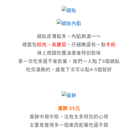
鍋貼皮薄餡多，內餡飽滿～～
裡面包
絞肉、高麗菜
，仔細瞧還有一點
冬粉
淋上微甜的醬油膏後特別對味
第一次吃來還不會抓量，我們一人點了6個鍋貼
吃完滿飽的，感覺下次可以點4-5個就好
蛋餅 25元
蛋餅中規中矩，沒有太多特別的心得
主要是覺得多一個東西配著吃還不錯