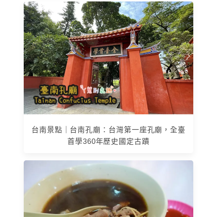
台南景點｜台南孔廟：台灣第一座孔廟，全臺
首學360年歷史國定古蹟