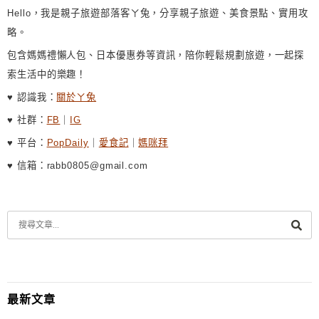
Hello，我是親子旅遊部落客ㄚ兔，分享親子旅遊、美食景點、實用攻
略。
包含媽媽禮懶人包、日本優惠券等資訊，陪你輕鬆規劃旅遊，一起探
索生活中的樂趣！
♥ 認識我：
關於ㄚ兔
♥ 社群：
FB
｜
IG
♥ 平台：
PopDaily
｜
愛食記
｜
媽咪拜
♥ 信箱：rabb0805@gmail.com
最新文章