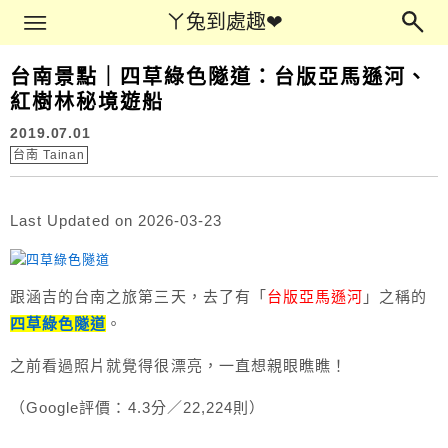
Main Menu
ㄚ兔到處趣❤
ㄚ兔到處趣❤
台南景點｜四草綠色隧道：台版亞馬遜河、
紅樹林秘境遊船
2019.07.01
台南 Tainan
Last Updated on 2026-03-23
跟涵吉的台南之旅第三天，去了有「
台版亞馬遜河
」之稱的
四草綠色隧道
。
之前看過照片就覺得很漂亮，一直想親眼瞧瞧！
（Google評價：4.3分／22,224則）