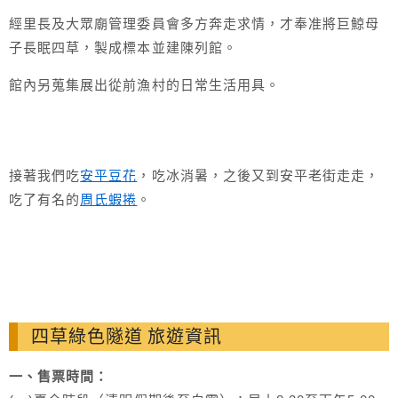
經里長及大眾廟管理委員會多方奔走求情，才奉准將巨鯨母
子長眠四草，製成標本並建陳列館。
館內另蒐集展出從前漁村的日常生活用具。
接著我們吃
安平豆花
，吃冰消暑，之後又到安平老街走走，
吃了有名的
周氏蝦捲
。
四草綠色隧道 旅遊資訊
一、售票時間：