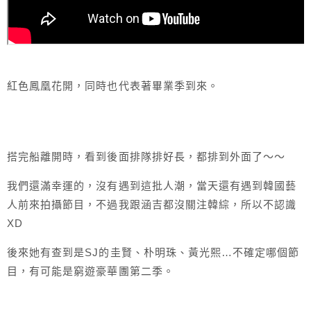
紅色鳳凰花開，同時也代表著畢業季到來。
搭完船離開時，看到後面排隊排好長，都排到外面了～～
我們還滿幸運的，沒有遇到這批人潮，當天還有遇到韓國藝
人前來拍攝節目，不過我跟涵吉都沒關注韓綜，所以不認識
XD
後來她有查到是SJ的圭賢、朴明珠、黃光熙…不確定哪個節
目，有可能是窮遊豪華團第二季。