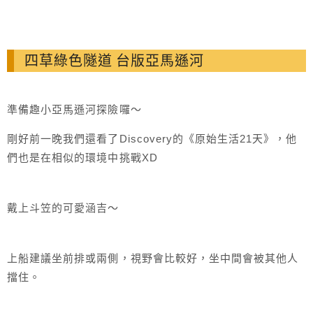
四草綠色隧道 台版亞馬遜河
準備趣小亞馬遜河探險囉～
剛好前一晚我們還看了Discovery的《原始生活21天》，他
們也是在相似的環境中挑戰XD
戴上斗笠的可愛涵吉～
上船建議坐前排或兩側，視野會比較好，坐中間會被其他人
擋住。