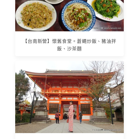
【台南新營】懷舊食堂。蒼蠅炒飯、豬油拌
飯、沙茶麵