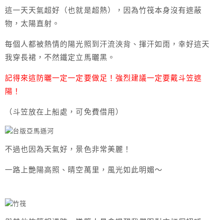
這一天天氣超好（也就是超熱），因為竹筏本身沒有遮蔽
物，太陽直射。
每個人都被熱情的陽光照到汗流浹背、揮汗如雨，幸好這天
我穿長裙，不然鐵定立馬曬黑。
記得來這防曬一定一定要做足！強烈建議一定要戴斗笠遮
陽！
（斗笠放在上船處，可免費借用）
不過也因為天氣好，景色非常美麗！
一路上艷陽高照、晴空萬里，風光如此明媚～