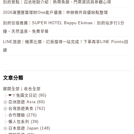
別府景點｜白池地獄介紹：熱帶魚館、門票資訊與參觀心得
2026滙豐運籌理財One能戶優惠｜申辦條件與優缺點整理
別府住宿推薦｜SUPER HOTEL Beppu Ekimae：別府站步行1分
鐘、天然溫泉、免費早餐
LINE旅遊｜機票比價、訂房搜尋一站完成！下單再享LINE Points回
饋
文章分類
展開全部
|
收合全部
❤ㄚ兔圖文日記 (95)
亞洲旅遊 Asia (60)
台灣旅遊美食 (762)
合作體驗 (276)
懶人包系列 (39)
日本旅遊 Japan (148)