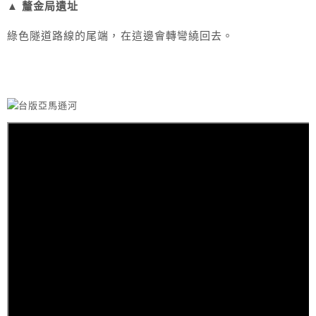
▲ 釐金局遺址
綠色隧道路線的尾端，在這邊會轉彎繞回去。