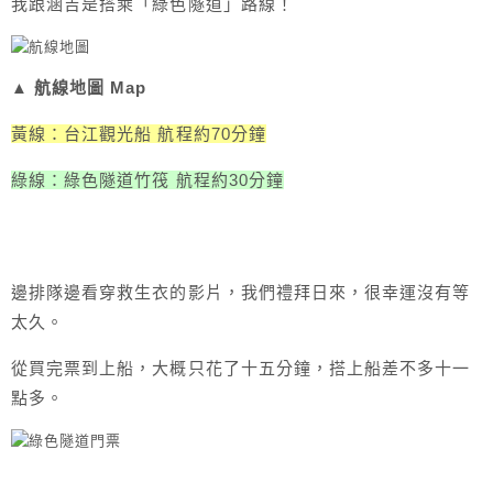
我跟涵吉是搭乘「綠色隧道」路線！
▲ 航線地圖 Map
黃線：台江觀光船 航程約70分鐘
綠線：綠色隧道竹筏 航程約30分鐘
邊排隊邊看穿救生衣的影片，我們禮拜日來，很幸運沒有等
太久。
從買完票到上船，大概只花了十五分鐘，搭上船差不多十一
點多。