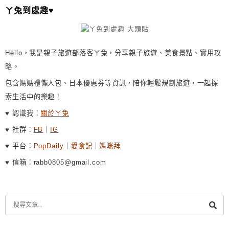
ㄚ兔到處趣♥
V
E
:
Hello，我是親子旅遊部落客ㄚ兔，分享親子旅遊、美食景點、實用攻
略。
包含媽媽禮懶人包、日本優惠券等資訊，陪你輕鬆規劃旅遊，一起探
索生活中的樂趣！
♥ 認識我：
關於ㄚ兔
♥ 社群：
FB
｜
IG
♥ 平台：
PopDaily
｜
愛食記
｜
媽咪拜
♥ 信箱：rabb0805@gmail.com