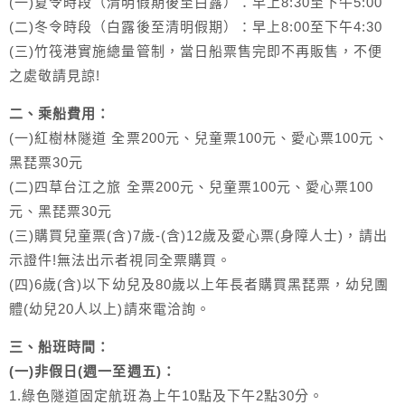
(一)夏令時段（清明假期後至白露）：早上8:30至下午5:00
(二)冬令時段（白露後至清明假期）：早上8:00至下午4:30
(三)竹筏港實施總量管制，當日船票售完即不再販售，不便
之處敬請見諒!
二、乘船費用：
(一)紅樹林隧道 全票200元、兒童票100元、愛心票100元、
黑琵票30元
(二)四草台江之旅 全票200元、兒童票100元、愛心票100
元、黑琵票30元
(三)購買兒童票(含)7歲-(含)12歲及愛心票(身障人士)，請出
示證件!無法出示者視同全票購買。
(四)6歲(含)以下幼兒及80歲以上年長者購買黑琵票，幼兒團
體(幼兒20人以上)請來電洽詢。
三、船班時間：
(一)非假日(週一至週五)：
1.綠色隧道固定航班為上午10點及下午2點30分。