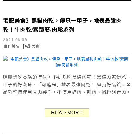
宅配美食》黑貓肉乾。傳承一甲子，地表最強肉
乾！牛肉乾/素蹄筋/肉鬆系列
2021.06.09
合作體驗
宅配美食
嘴饞想吃零嘴的時候，不妨吃吃黑貓肉乾！黑貓肉乾傳承一
甲子的好滋味，「可能是」地表最強肉乾！ 堅持好品質，全
品項堅持使用原肉製作，不使用碎肉、雜肉、澱粉組合肉，
販售之豬肉製品，原料均為國產豬肉。 ▶ 黑貓肉乾 宅配美
食》黑貓肉乾。傳承一甲子 全新好滋味 黑貓肉乾有販售豬肉
READ MORE
乾、牛肉乾、素蹄筋、肉鬆、禮盒系列。 這篇ㄚ兔就要來試
試他們的原味/麻辣素蹄筋、牛肉乾及圓心豬肉乾。 ▶ 黑貓
素蹄筋...