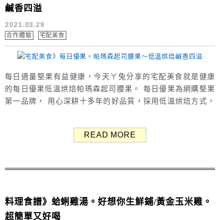
鹹香四溢
2021.03.29
合作體驗
宅配美食
每日適量堅果有益健康，今天ㄚ兔分享的宅配美食就是健康
的每日優果低溫烘焙帕瑪森起司腰果。 每日優果為網購堅果
第一品牌， 用心深耕十多年的好品質，採用低溫烘焙方式，
非傳統油炸更健康，吃得到堅果原始風味，奶素者也可食用
哦！ ▶ 罐裝烘焙帕瑪森起司腰果 420元 每日優果嚴選
READ MORE
100%荷蘭進口的帕瑪森起司做調味，值得一提是十多年堅持
採用比一般市售大1.5倍的完整果仁。 剛好ㄚ兔家裡有其他牌
子的...
料理食譜》蛤蜊雞湯。好想你生鮮鋪/黃金玉米雞。
超簡單又好喝