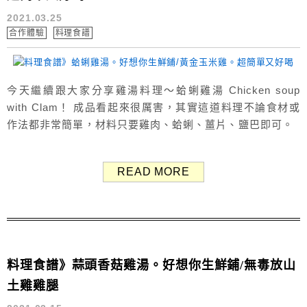
2021.03.25
合作體驗
料理食譜
今天繼續跟大家分享雞湯料理～蛤蜊雞湯 Chicken soup
with Clam！ 成品看起來很厲害，其實這道料理不論食材或
作法都非常簡單，材料只要雞肉、蛤蜊、薑片、鹽巴即可。
好想你生鮮鋪。黃金玉米雞 本次蛤蜊雞湯使用的雞肉是好想
你生鮮鋪的「黃金無毒玉米雞」，半隻切塊。 玉米雞是吃玉
READ MORE
米長大的雞種，又可稱作珍珠雞，特色是外觀呈金黃色澤，
天然油脂較豐富，肉質好吃、Q彈肉嫩。 沒有玉米...
料理食譜》蒜頭香菇雞湯。好想你生鮮鋪/無毒放山
土雞雞腿