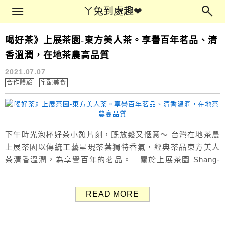
Main Menu
ㄚ兔到處趣❤
ㄚ兔到處趣❤
喝好茶》上展茶園-東方美人茶。享譽百年茗品、清
樂天美食
香溫潤，在地茶農高品質
2021.07.07
合作體驗
宅配美食
下午時光泡杯好茶小憩片刻，既放鬆又愜意～ 台灣在地茶農
上展茶園以傳統工藝呈現茶葉獨特香氣，經典茶品東方美人
茶清香溫潤，為享譽百年的茗品。 關於上展茶園 Shang-
Zhan Tea 上展茶園來自台灣新竹，早期透過代工出口，建立
起系統化大型茶工廠，至今傳承三代以上的客家實作精神，
READ MORE
持續精進東方美人茶製作技術。 「東方美人茶」為上展茶園
經典茶品，採傳統工法重發酵製作，口感溫和，夏茶濃郁、
冬...