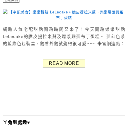
宅配美食
網路人氣宅配甜點開箱時間又來了！今天開箱樂樂甜點
LeLecake的脆皮提拉米蘇及爆漿雞蛋布丁蛋糕。 夢幻色系
的藍綠色包裝盒，觀看外觀就覺得很可愛～～ ☀官網連結：
樂樂甜點 LeLecake 關於樂樂甜點 LeLecake 樂樂甜點從8
年前台中舊建國市場一個坪數不到1坪的攤販起家，最慘淡之
READ MORE
時曾一天只有90元收入，心中有過好幾次放棄念頭，最後還
是選擇堅持下去。 秉持著對甜點的熱情，相信...
ㄚ兔到處趣♥