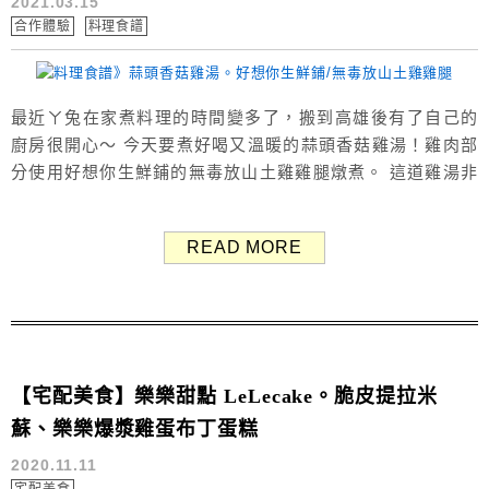
2021.03.15
合作體驗
料理食譜
最近ㄚ兔在家煮料理的時間變多了，搬到高雄後有了自己的
廚房很開心～ 今天要煮好喝又溫暖的蒜頭香菇雞湯！雞肉部
分使用好想你生鮮鋪的無毒放山土雞雞腿燉煮。 這道雞湯非
常簡單，不論料理白癡或料理新手都能夠輕鬆上手，材料只
要雞肉、香菇、蒜頭、鹽巴就好。 好想你生鮮鋪。台灣無
READ MORE
毒放山土雞雞腿 好想你生鮮鋪的「台灣精選無毒放山土雞雞
腿切塊」，每日產地直送，採用植物性飼料飼養，飼養過程
中不使用生長激素...
【宅配美食】樂樂甜點 LeLecake。脆皮提拉米
蘇、樂樂爆漿雞蛋布丁蛋糕
2020.11.11