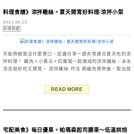
料理食譜》涼拌雞絲。夏天開胃好料理/涼拌小菜
2021.04.23
料理食譜
天氣熱總是沒什麼胃口，這邊分享一道非常適合夏天吃的涼
拌料理！ 雞肉＋小黃瓜＋紅蘿蔔一起做成的涼拌雞絲，冰冰
涼涼很好吃又開胃。 涼拌雞絲-作法 將雞肉燙熟後，取出放
涼 小黃瓜&紅蘿蔔切絲、蒜頭切末 加入鹽巴醃製，靜待1小
時出水倒掉 將雞肉剝成細絲 加入調味料後拌勻 料理食譜》
READ MORE
涼拌雞絲 涼拌雞絲材料-2人份 涼拌雞絲的材料很容易取得，
都是一般家常料理常出現的食材～ 涼拌雞絲材料-...
宅配美食》每日優果。帕瑪森起司腰果～低溫烘焙