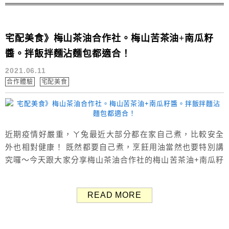
宅配美食》梅山茶油合作社。梅山苦茶油+南瓜籽
醬。拌飯拌麵沾麵包都適合！
2021.06.11
合作體驗
宅配美食
近期疫情好嚴重，ㄚ兔最近大部分都在家自己煮，比較安全
外也相對健康！ 既然都要自己煮，烹飪用油當然也要特別講
究囉～今天跟大家分享梅山茶油合作社的梅山苦茶油+南瓜籽
醬（全素），用健康好油守護全家。 ▶ 梅山茶油合作社 超
過70年製油經驗「梅山茶油合作社」 為什麼推薦梅山苦茶
READ MORE
油？梅山茶油生產合作社原為製油廠，擁有超過70年的製油
經驗，現設有育苗場，親自把關所有原料。 油品採傳統物理
壓榨製程...