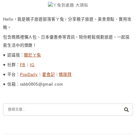
Hello，我是親子旅遊部落客ㄚ兔，分享親子旅遊、美食景點、實用攻
略。
包含媽媽禮懶人包、日本優惠券等資訊，陪你輕鬆規劃旅遊，一起探
索生活中的樂趣！
♥ 認識我：
關於ㄚ兔
♥ 社群：
FB
｜
IG
♥ 平台：
PopDaily
｜
愛食記
｜
媽咪拜
♥ 信箱：rabb0805@gmail.com