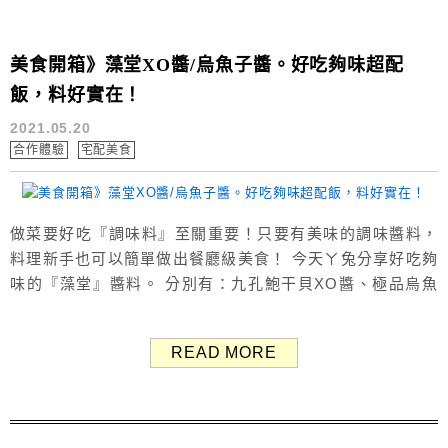
美食開箱》藻堂XO醬/烏魚子醬。好吃夠味超配
飯，料好實在！
2021.05.20
合作體驗
宅配美食
做菜要好吃『調味料』至關重要！只要有美味的調味醬料，
料理新手也可以簡單做出餐廳級美食！ 今天ㄚ兔分享好吃夠
味的『藻堂』醬料。 分別有：九孔鮑干貝XO醬、極品烏魚
子醬、海鮮干貝XO醬。 *本篇文末附抽獎資訊，千萬別錯過
囉！（5/26前） ▶ 藻堂XO醬這裡買 美味推薦》藻堂XO
READ MORE
醬、烏魚子醬 藻堂的海鮮XO醬、烏魚子醬用料實在，100%
不含防腐劑，常溫下不開罐保存期限達24個月，開罐後需...