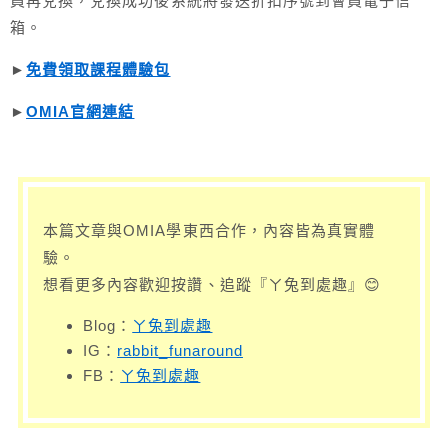
員再兌換，兌換成功後系統將發送折扣序號到會員電子信
箱。
►
免費領取課程體驗包
►
OMIA官網連結
本篇文章與OMIA學東西合作，內容皆為真實體
驗。
想看更多內容歡迎按讚、追蹤『ㄚ兔到處趣』😊
Blog：
ㄚ兔到處趣
IG：
rabbit_funaround
FB：
ㄚ兔到處趣