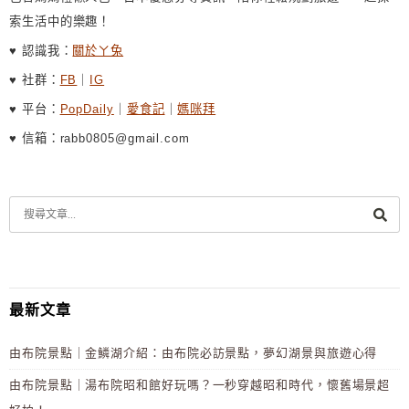
索生活中的樂趣！
♥ 認識我：
關於ㄚ兔
♥ 社群：
FB
｜
IG
♥ 平台：
PopDaily
｜
愛食記
｜
媽咪拜
♥ 信箱：rabb0805@gmail.com
最新文章
由布院景點｜金鱗湖介紹：由布院必訪景點，夢幻湖景與旅遊心得
由布院景點｜湯布院昭和館好玩嗎？一秒穿越昭和時代，懷舊場景超