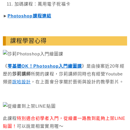
加碼課程：萬用電子祝福卡
►
Photoshop課程連結
課程學習心得
《
零基礎OK！Photoshop入門繪圖課
》是由接案近20年經
歷的
莎莉講師
所開的課程，莎莉講師同時也有經營Youtube
頻道
說哈設計
，在上面會分享關於藝術與設計的教學影片。
此課程
特別適合初學者入門，從繪畫一路教到能夠上架LINE
貼圖！
可以說是相當實用喔～