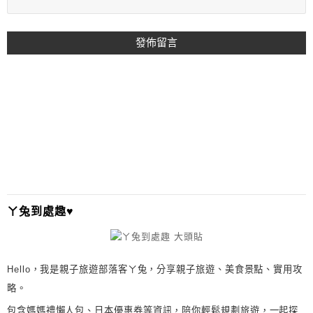
A
L
T
E
R
N
A
T
I
ㄚ兔到處趣♥
V
E
:
Hello，我是親子旅遊部落客ㄚ兔，分享親子旅遊、美食景點、實用攻
略。
包含媽媽禮懶人包、日本優惠券等資訊，陪你輕鬆規劃旅遊，一起探