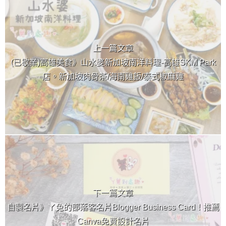
上一篇文章
(已歇業)高雄美食》山水婆新加坡南洋料理-高雄SKM Park
店。新加坡肉骨茶/海南雞飯/泰式椒麻雞
下一篇文章
自製名片》ㄚ兔的部落客名片Blogger Business Card！推薦
Canva免費設計名片