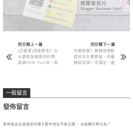
同分類上一篇
同分類下一篇
(已歇業)高雄美食》山
孕期保養》赫媽咪無紋
水婆新加坡南洋料理-
提好孕計畫套組。托腹
高雄SKM Park店。新
撫紋保濕一次滿足，遠
加坡肉骨茶/海南雞飯/
離妊娠紋！
泰式椒麻雞
一般留言
發佈留言
發佈留言必須填寫的電子郵件地址不會公開。
必填欄位標示為
*