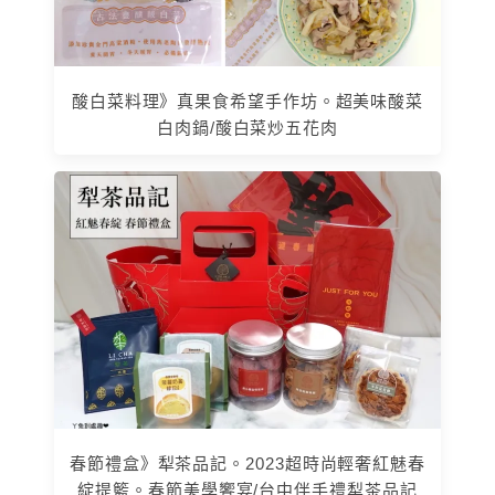
酸白菜料理》真果食希望手作坊。超美味酸菜
白肉鍋/酸白菜炒五花肉
春節禮盒》犁茶品記。2023超時尚輕奢紅魅春
綻提籃。春節美學饗宴/台中伴手禮犁茶品記