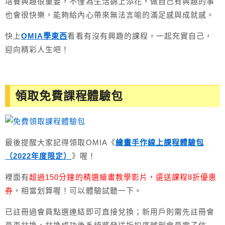
培養興趣很重要，不僅為生活錦上添花，做自己有興趣的事
也會很快樂，能夠給內心帶來無法言喻的滿足感與成就感。
快上
OMIA學東西
看看有沒有興趣的課程，一起充實自己，
迎向精彩人生吧！
領取免費課程體驗包
最後提醒大家記得領取OMIA《
繪畫手作線上課程體驗包
（2022年度限定）
》喔！
裡面有
超過150分鐘的精選繪畫教學影片，還送課程8折優惠
券
，相當划算喔！可以體驗試聽一下。
已註冊過會員點選連結即可直接兌換；新用戶則需先註冊會