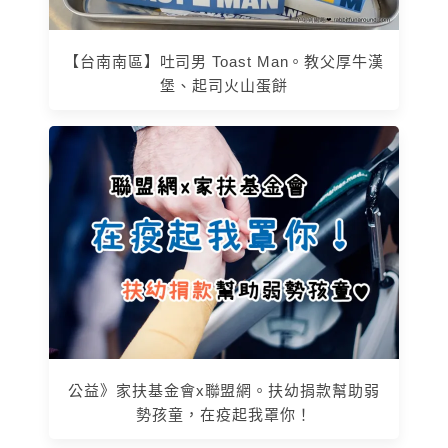
【台南南區】吐司男 Toast Man。教父厚牛漢
堡、起司火山蛋餅
公益》家扶基金會x聯盟網。扶幼捐款幫助弱
勢孩童，在疫起我罩你！