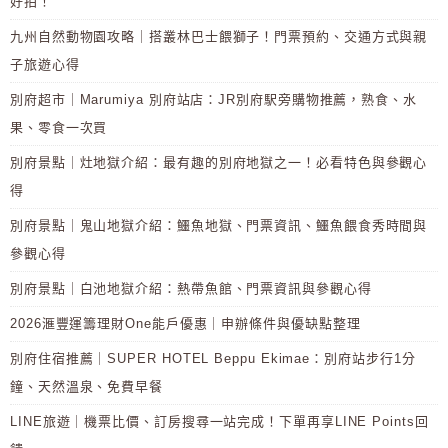
好拍！
九州自然動物園攻略｜搭叢林巴士餵獅子！門票預約、交通方式與親
子旅遊心得
別府超市｜Marumiya 別府站店：JR別府駅旁購物推薦，熟食、水
果、零食一次買
別府景點｜灶地獄介紹：最有趣的別府地獄之一！必看特色與參觀心
得
別府景點｜鬼山地獄介紹：鱷魚地獄、門票資訊、鱷魚餵食秀時間與
參觀心得
別府景點｜白池地獄介紹：熱帶魚館、門票資訊與參觀心得
2026滙豐運籌理財One能戶優惠｜申辦條件與優缺點整理
別府住宿推薦｜SUPER HOTEL Beppu Ekimae：別府站步行1分
鐘、天然溫泉、免費早餐
LINE旅遊｜機票比價、訂房搜尋一站完成！下單再享LINE Points回