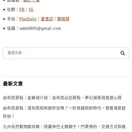
♥ 認識我：
關於ㄚ兔
♥ 社群：
FB
｜
IG
♥ 平台：
PopDaily
｜
愛食記
｜
媽咪拜
♥ 信箱：rabb0805@gmail.com
最新文章
由布院景點｜金鱗湖介紹：由布院必訪景點，夢幻湖景與旅遊心得
由布院景點｜湯布院昭和館好玩嗎？一秒穿越昭和時代，懷舊場景超
好拍！
九州自然動物園攻略｜搭叢林巴士餵獅子！門票預約、交通方式與親