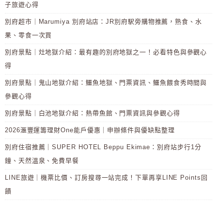
子旅遊心得
別府超市｜Marumiya 別府站店：JR別府駅旁購物推薦，熟食、水
果、零食一次買
別府景點｜灶地獄介紹：最有趣的別府地獄之一！必看特色與參觀心
得
別府景點｜鬼山地獄介紹：鱷魚地獄、門票資訊、鱷魚餵食秀時間與
參觀心得
別府景點｜白池地獄介紹：熱帶魚館、門票資訊與參觀心得
2026滙豐運籌理財One能戶優惠｜申辦條件與優缺點整理
別府住宿推薦｜SUPER HOTEL Beppu Ekimae：別府站步行1分
鐘、天然溫泉、免費早餐
LINE旅遊｜機票比價、訂房搜尋一站完成！下單再享LINE Points回
饋