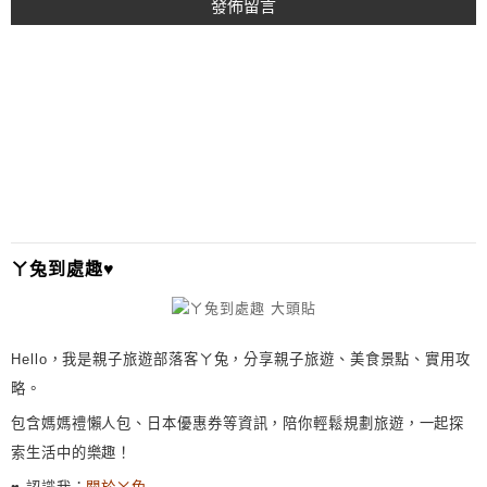
A
L
T
E
R
N
A
T
I
ㄚ兔到處趣♥
V
E
:
Hello，我是親子旅遊部落客ㄚ兔，分享親子旅遊、美食景點、實用攻
略。
包含媽媽禮懶人包、日本優惠券等資訊，陪你輕鬆規劃旅遊，一起探
索生活中的樂趣！