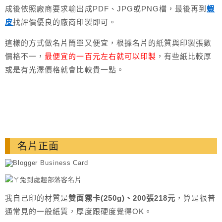
成後依照廠商要求輸出成PDF、JPG或PNG檔，最後再到
蝦
皮
找評價優良的廠商印製即可。
這樣的方式做名片簡單又便宜，根據名片的紙質與印製張數
價格不一，
最便宜的一百元左右就可以印製
，有些紙比較厚
或是有光澤價格就會比較貴一點。
名片正面
我自己印的材質是
雙面霧卡(250g)、200張218元
，算是很普
通常見的一般紙質，厚度跟硬度覺得OK。