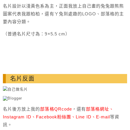
名片設計以淺黃色系為主，正面我放上自己畫的兔兔跟熊熊
圖案代表我跟柏柏，還有ㄚ兔到處趣的LOGO、部落格的主
要內容分類。
（普通名片尺寸為：9×5.5 cm）
名片反面
名片後方放上我的
部落格QRcode
，還有
部落格網址、
Instagram ID、Facebook粉絲團、Line ID、E-mail
等資
訊。