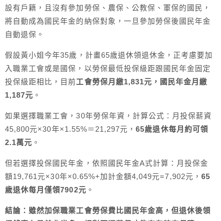
設有戶籍，且沒有參加勞保、農保、公教保、軍保的國民，
將自動成為國民年金的納保對象，一旦參加勞保後國民年金
自動退保。
假設黃小姐今年35歲，計畫65歲退休領退休金，正考慮要加
入職業工會或是國保，以勞保最低投保級距跟國民年金固定
投保級距相比，目前
工會勞保月繳1,831元，國民年金月繳
1,187元
。
如果選擇職業工會，30年勞保年資，計算公式：月投保薪資
45,800元×30年×1.55%＝21,297元，
65歲退休每月約可領
2.1萬元
。
但若選擇投保國民年金，依照國民年金A式計算：月投保金
額19,761元×30年×0.65%+加計金額4,049元=7,902元，
65
歲退休每月僅領7902元
。
結論：雖然加保職業工會勞保費比國民年金高，但退休後領