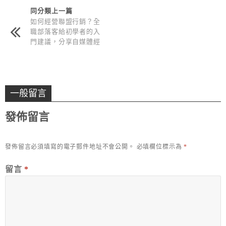
同分類上一篇
如何經營聯盟行銷？全
職部落客給初學者的入
門建議，分享自媒體經
營心得與經驗
一般留言
發佈留言
發佈留言必須填寫的電子郵件地址不會公開。
必填欄位標示為
*
留言
*