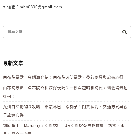
♥ 信箱：rabb0805@gmail.com
最新文章
由布院景點｜金鱗湖介紹：由布院必訪景點，夢幻湖景與旅遊心得
由布院景點｜湯布院昭和館好玩嗎？一秒穿越昭和時代，懷舊場景超
好拍！
九州自然動物園攻略｜搭叢林巴士餵獅子！門票預約、交通方式與親
子旅遊心得
別府超市｜Marumiya 別府站店：JR別府駅旁購物推薦，熟食、水
果、零食一次買