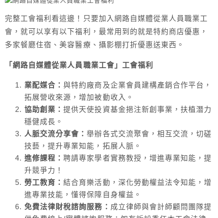
完整工會福利看這邊！只要加入網路自媒體從業人員職業工
會，就可以享有以下福利，最常用到的就是特約商店優惠，
多家餐廳住宿、美容醫療、攝影棚打折優惠送東西。
「網路自媒體從業人員職業工會」工會福利
業配媒合：
與特約廠商及企業會員建構產銷合作平台，
拓展營收來源，增加被動收入。
協助創業：
提供天使投資基金挹注新創事業，扶植潛力
穩健成長。
人脈交流分享會：
舉辦各式交流聚會，相互交流，切磋
技藝，提升專業知能，拓展人脈。
進修課程：
聘請專家學者實務教授，增進專業知能，提
升競爭力！
勞工教育：
結合育樂活動，深化勞動權益法令知能，增
進專業技能，懂得保障自身權益。
免費法律財稅諮詢服務：
成立律師與會計師顧問團隊提