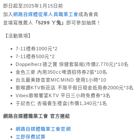
即日起至2025年1月15日前
加入
網路自媒體從業人員職業工會
成為會員
並填寫推薦人
「5299 ㄚ兔」
即可參加抽獎！
【活動獎項】
7-11禮券1000元*2
7-11禮券500元*2
Doppelherz德之寶 保健套裝組(市價2,770元)*10名
金色三麥 內用350cc啤酒招待券2張*10名
台北最美錄音室MICMIND 使用1小時*10
歌喉讚KTV新莊店 不限平假日現金抵用券2000元*3名
Vibes歌喉饗宴KTV 平日三小時免費券*3名
于記杏仁 杏福養生禮盒(市價1,340元*1名
網路自媒體職業工會 官方連結
網路自媒體職業工會官網
立即保費試算