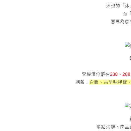
沐也的「沐
而
意思為家
套餐價位落在
238、28
副餐：
白飯、古早味拌飯
單點海鮮、肉品