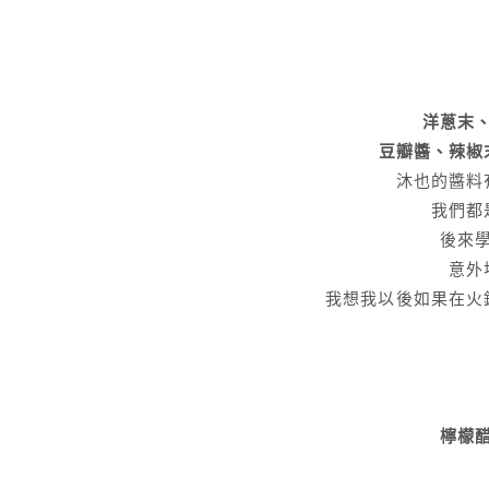
洋蔥末
豆瓣醬、辣椒
沐也的醬料
我們都
後來
意外
我想我以後如果在火
檸檬