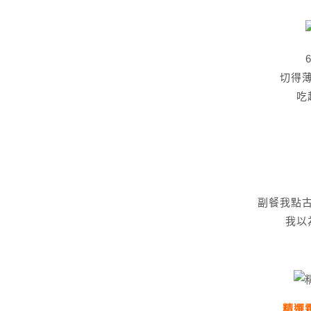
切得
吃
副餐我點
我以
精選霜