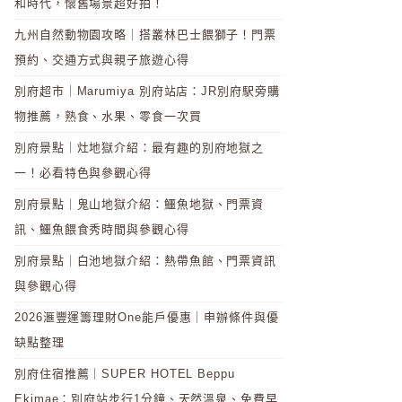
和時代，懷舊場景超好拍！
九州自然動物園攻略｜搭叢林巴士餵獅子！門票
預約、交通方式與親子旅遊心得
別府超市｜Marumiya 別府站店：JR別府駅旁購
物推薦，熟食、水果、零食一次買
別府景點｜灶地獄介紹：最有趣的別府地獄之
一！必看特色與參觀心得
別府景點｜鬼山地獄介紹：鱷魚地獄、門票資
訊、鱷魚餵食秀時間與參觀心得
別府景點｜白池地獄介紹：熱帶魚館、門票資訊
與參觀心得
2026滙豐運籌理財One能戶優惠｜申辦條件與優
缺點整理
別府住宿推薦｜SUPER HOTEL Beppu
Ekimae：別府站步行1分鐘、天然溫泉、免費早