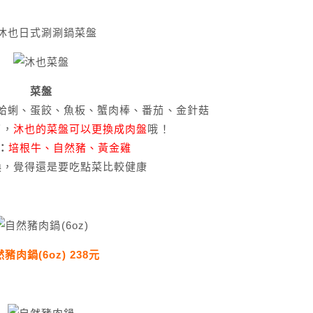
菜盤
蛤蜊、蛋餃、魚板、蟹肉棒、番茄、金針菇
了，
沐也的菜盤可以更換成肉盤
哦！
：
培根牛、自然豬、黃金雞
換，覺得還是要吃點菜比較健康
豬肉鍋(6oz) 238元