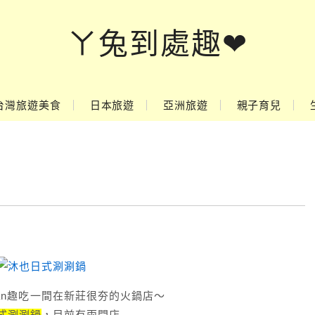
ㄚ兔到處趣❤
台灣旅遊美食
日本旅遊
亞洲旅遊
親子育兒
lan趣吃一間在新莊很夯的火鍋店～
式涮涮鍋
，目前有兩間店