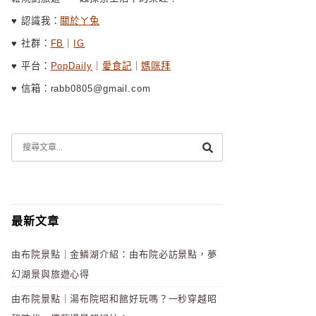
♥ 認識我：
關於ㄚ兔
♥ 社群：
FB
｜
IG
♥ 平台：
PopDaily
｜
愛食記
｜
媽咪拜
♥ 信箱：rabb0805@gmail.com
最新文章
由布院景點｜金鱗湖介紹：由布院必訪景點，夢
幻湖景與旅遊心得
由布院景點｜湯布院昭和館好玩嗎？一秒穿越昭