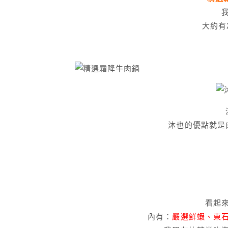
大約有
沐也的優點就是
看起
內有：
嚴選鮮蝦、東