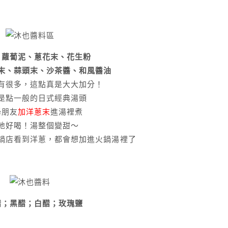
、蘿蔔泥、蔥花末、花生粉
末、蒜頭末、沙茶醬、和風醬油
有很多，這點真是大大加分！
是點一般的日式經典湯頭
學朋友
加洋蔥末
進湯裡煮
地好喝！湯整個變甜～
鍋店看到洋蔥，都會想加進火鍋湯裡了
醋；黑醋；白醋；玫瑰鹽