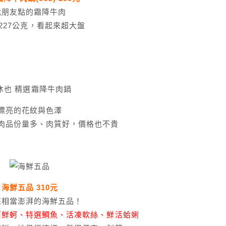
我朋友點的霜降牛肉
227公克，看起來超大盤
漂亮的花紋與色澤
肉品份量多、肉質好，價格也不貴
海鮮五品 310元
來相當澎湃的海鮮五品！
石鮮蚵、特選鯛魚、活凍軟絲、鮮活蛤蜊