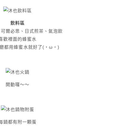
飲料區
、可爾必思、日式煎茶、氣泡飲
喜歡裡面的蜂蜜水
廳都用蜂蜜水就好了(・ω・)
開動囉～～
每鍋都有附一顆蛋