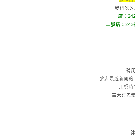
我們吃的
一店：
2
二號店：
24
聽
二號店最近新開的
用餐時
當天有先
沐