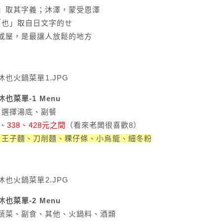
」取其字義；沐澤，蒙受恩澤
「也」取自日文字的せ
或屋，是最讓人放鬆的地方
沐也菜單-1 Menu
選擇湯底、副餐
8、338、428元之間
（看來老闆很喜歡8）
、王子麵、刀削麵、粿仔條、小烏龍、細冬粉
沐也菜單-2 Menu
蔬菜、副食、其他、火鍋料、酒類