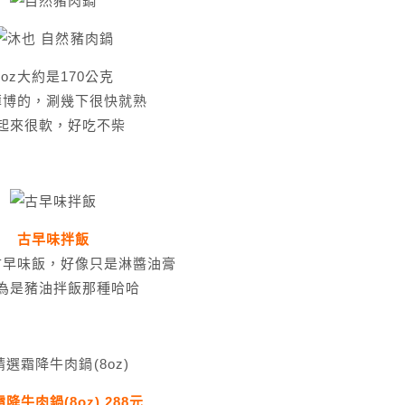
6oz大約是170公克
薄博的，涮幾下很快就熟
起來很軟，好吃不柴
古早味拌飯
古早味飯，好像只是淋醬油膏
為是豬油拌飯那種哈哈
降牛肉鍋(8oz) 288元