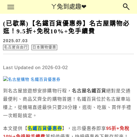
Main Menu
ㄚ兔到處趣❤
ㄚ兔到處趣❤
(已歇業)【名鐵百貨優惠券】名古屋購物必
逛！9.5折+免稅10%+免手續費
2025.07.03
名古屋自由行
日本購物優惠
Last Updated on 2026-03-02
到名古屋旅遊想安排購物行程，
名古屋名鐵百貨
絕對是交通
最便利、商品又齊全的購物首選！名鐵百貨位於名古屋車站
樓上，從機場直達最快只要28分鐘，逛街、吃飯、買伴手禮
一次輕鬆搞定。
本文提供【
名鐵百貨優惠券
】，出示優惠券即享
95折+免稅
10%+免退稅手續費
等超值優惠，快把優惠券下載存起來！