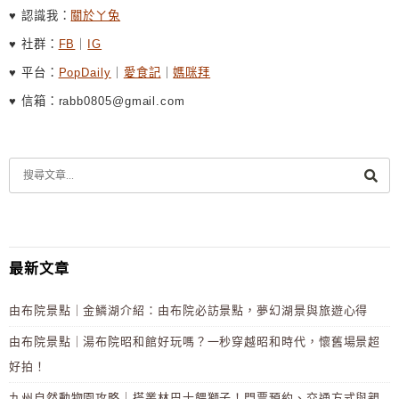
♥ 認識我：
關於ㄚ兔
♥ 社群：
FB
｜
IG
♥ 平台：
PopDaily
｜
愛食記
｜
媽咪拜
♥ 信箱：rabb0805@gmail.com
最新文章
由布院景點｜金鱗湖介紹：由布院必訪景點，夢幻湖景與旅遊心得
由布院景點｜湯布院昭和館好玩嗎？一秒穿越昭和時代，懷舊場景超
好拍！
九州自然動物園攻略｜搭叢林巴士餵獅子！門票預約、交通方式與親