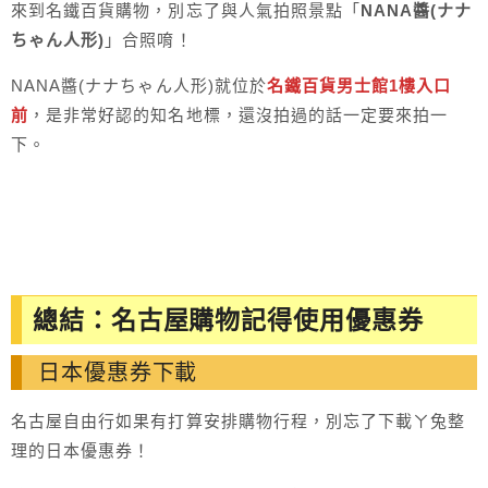
來到名鐵百貨購物，別忘了與人氣拍照景點「
NANA醬(ナナ
ちゃん人形)
」合照唷！
NANA醬(ナナちゃん人形)就位於
名鐵百貨男士館1樓入口
前
，是非常好認的知名地標，還沒拍過的話一定要來拍一
下。
總結：名古屋購物記得使用優惠券
日本優惠券下載
名古屋自由行如果有打算安排購物行程，別忘了下載ㄚ兔整
理的日本優惠券！