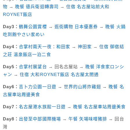
物
→
晚餐 德兵衛迴轉壽司
→
住宿 名古屋站前大和
ROYNET飯店
Day3：
鶴舞公園賞櫻
→
逛街購物 日本優惠券
→
晚餐 火鍋
吃到飽やさい家めい
Day4：
合掌村兩天一夜
：
和田家
→
神田家
→
住宿 御宿結
之莊 溫泉飯店一泊二食
Day5：
合掌村展望台
→ 回名古屋站 →
晚餐 洋食家ロンシ
ャン
→
住宿 大和ROYNET飯店 名古屋太閤通
Day6：
吉卜力公園一日遊
→
世界的山將炸雞翅
→
晚餐 名
古屋車站周邊美食
Day7：
名古屋港水族館一日遊
→
晚餐 名古屋車站周邊美食
Day8：
出發至中部國際機場
→
午餐 矢場味噌豬排
→ 回台
灣