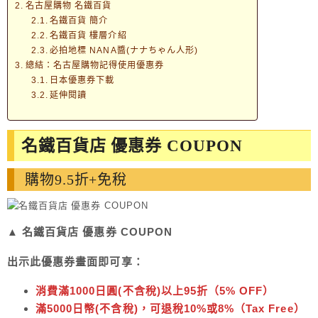
名古屋購物 名鐵百貨
名鐵百貨 簡介
名鐵百貨 樓層介紹
必拍地標 NANA醬(ナナちゃん人形)
總結：名古屋購物記得使用優惠券
日本優惠券下載
延伸閱讀
名鐵百貨店 優惠券 COUPON
購物9.5折+免稅
▲ 名鐵百貨店 優惠券 COUPON
出示此優惠券畫面即可享：
消費滿1000日圓(不含稅)以上95折（5% OFF）
滿5000日幣(不含稅)，可退稅10%或8%
（Tax Free）