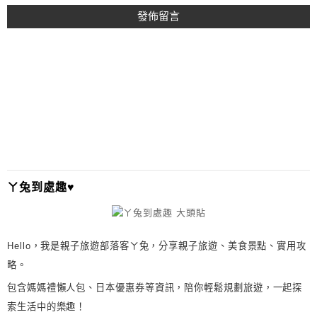
A
L
T
E
R
N
A
T
I
ㄚ兔到處趣♥
V
E
:
Hello，我是親子旅遊部落客ㄚ兔，分享親子旅遊、美食景點、實用攻
略。
包含媽媽禮懶人包、日本優惠券等資訊，陪你輕鬆規劃旅遊，一起探
索生活中的樂趣！