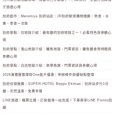
子旅遊心得
別府超市｜Marumiya 別府站店：JR別府駅旁購物推薦，熟食、水
果、零食一次買
別府景點｜灶地獄介紹：最有趣的別府地獄之一！必看特色與參觀心
得
別府景點｜鬼山地獄介紹：鱷魚地獄、門票資訊、鱷魚餵食秀時間與
參觀心得
別府景點｜白池地獄介紹：熱帶魚館、門票資訊與參觀心得
2026滙豐運籌理財One能戶優惠｜申辦條件與優缺點整理
別府住宿推薦｜SUPER HOTEL Beppu Ekimae：別府站步行1分
鐘、天然溫泉、免費早餐
LINE旅遊｜機票比價、訂房搜尋一站完成！下單再享LINE Points回
饋