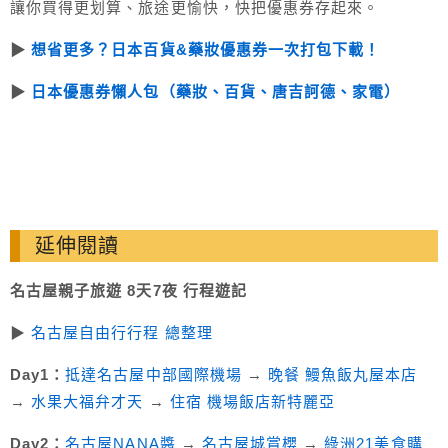
讓你買得更划算、旅途更愉快，快把優惠券存起來。
▶︎
想省更多？日本百貨&藥妝優惠券一次打包下載！
▶︎
日本優惠券懶人包（藥妝、百貨、唐吉訶德、家電）
延伸閱讀
名古屋親子旅遊 8天7夜 行程遊記
▶︎
名古屋自由行行程 總整理
Day1：
抵達名古屋中部國際機場
→
晚餐 鰻魚飯丸屋本店
→
水果大福弁才天
→
住宿 機場飯店新特麗亞
Day2：
名古屋NANA醬
→
名古屋城賞櫻
→
綠洲21美食購