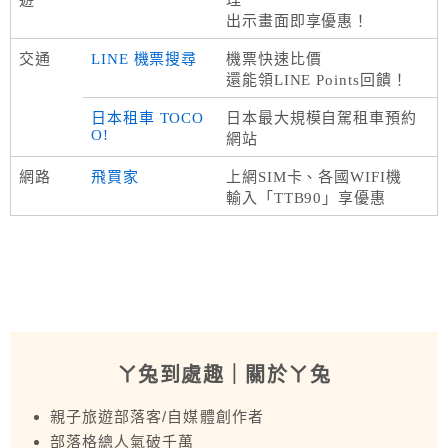
出示畫面即享優惠！
交通
LINE 機票搜尋
機票快速比價
還能領LINE Points回饋！
日本租車 TOCO
日本最大規模自駕租車預約
O!
網站
網路
飛買家
上網SIM卡、各國WIFI機
輸入「TTB90」享優惠
ㄚ兔到處趣
｜關於ㄚ兔
親子旅遊部落客/自媒體創作者
部落格總人氣破千萬