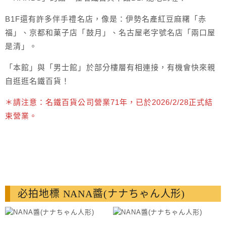
B1F還有許多伴手禮名店，像是：伊勢名產紅豆麻糬「赤
福」、京都和菓子店「鼓月」、名古屋老字號名店「兩口屋
是清」。
「本館」與「男士館」於部分樓層有相連接，有機會快來親
自逛逛名鐵百貨！
＊請注意：
名鐵百貨公司營業71年，已於2026/2/28正式結
束營業。
必拍地標 NANA醬(ナナちゃん人形)