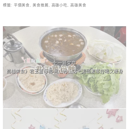
標籤:
平價美食
,
美食推薦
,
高雄小吃
,
高雄美食
上 / 下一篇文章
上一篇文章
高雄美食》君王薑母鴨-鳳山赤山店。湯頭濃郁好喝又暖身