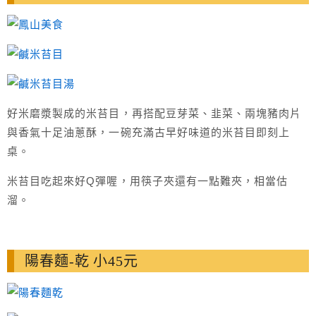
好米磨漿製成的米苔目，再搭配豆芽菜、韭菜、兩塊豬肉片
與香氣十足油蔥酥，一碗充滿古早好味道的米苔目即刻上
桌。
米苔目吃起來好Q彈喔，用筷子夾還有一點難夾，相當估
溜。
陽春麵-乾 小45元