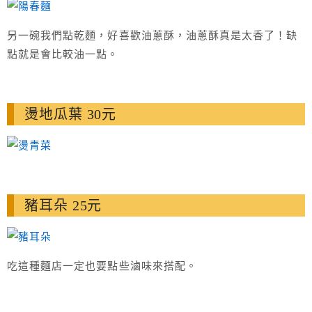
另一碗我們點乾麵，好喜歡油蔥酥，油蔥酥真是太香了！缺
點就是會比較油一點。
燙地瓜葉 30元
豬耳朵 25元
吃這種麵店一定也要點些滷味來搭配。