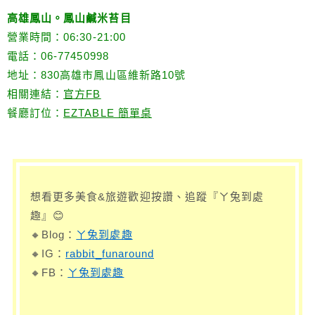
高雄鳳山。鳳山鹹米苔目
營業時間：06:30-21:00
電話：06-77450998
地址：830高雄市鳳山區維新路10號
相關連結：
官方FB
餐廳訂位：
EZTABLE 簡單桌
想看更多美食&旅遊歡迎按讚、追蹤『ㄚ兔到處
趣』😊
🔸Blog：
ㄚ兔到處趣
🔸IG：
rabbit_funaround
🔸FB：
ㄚ兔到處趣