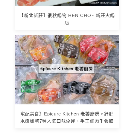
【新北新莊】很秋鍋物 HEN CHO。新莊火鍋
店
宅配美食》Epicure Kitchen 老饕廚房。舒肥
水嫩雞胸7種人氣口味免運、手工雞肉千張餃