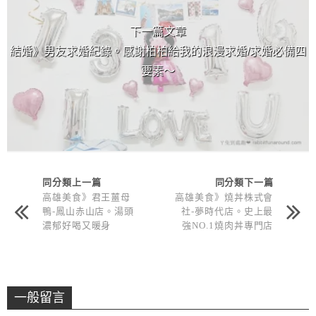
下一篇文章
結婚》男友求婚紀錄。感謝柏柏給我的浪漫求婚/求婚必備四
要素～
同分類上一篇
同分類下一篇
高雄美食》君王薑母
高雄美食》燒丼株式會
鴨-鳳山赤山店。湯頭
社-夢時代店。史上最
濃郁好喝又暖身
強NO.1燒肉丼專門店
一般留言