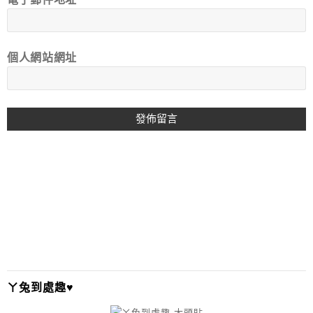
個人網站網址
A
L
T
E
R
N
A
T
I
ㄚ兔到處趣♥
V
E