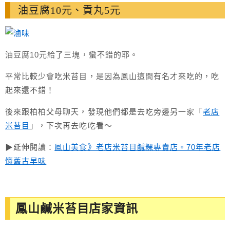
油豆腐10元、貢丸5元
油豆腐10元給了三塊，蠻不錯的耶。
平常比較少會吃米苔目，是因為鳳山這間有名才來吃的，吃
起來還不錯！
後來跟柏柏父母聊天，發現他們都是去吃旁邊另一家「
老店
米苔目
」，下次再去吃吃看～
▶延伸閱讀：
鳳山美食》老店米苔目鹹粿專賣店。70年老店
懷舊古早味
鳳山鹹米苔目店家資訊