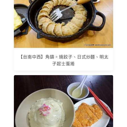
【台南中西】角鑄。燒餃子、日式炒麵、明太
子起士蛋捲