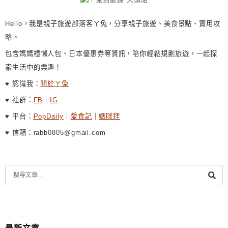
:
Hello，我是親子旅遊部落客ㄚ兔，分享親子旅遊、美食景點、實用攻
略。
包含媽媽禮懶人包、日本優惠券等資訊，陪你輕鬆規劃旅遊，一起探
索生活中的樂趣！
♥ 認識我：
關於ㄚ兔
♥ 社群：
FB
｜
IG
♥ 平台：
PopDaily
｜
愛食記
｜
媽咪拜
♥ 信箱：rabb0805@gmail.com