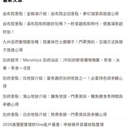
最新文章
由布院景點｜金鱗湖介紹：由布院必訪景點，夢幻湖景與旅遊心得
由布院景點｜湯布院昭和館好玩嗎？一秒穿越昭和時代，懷舊場景超
好拍！
九州自然動物園攻略｜搭叢林巴士餵獅子！門票預約、交通方式與親
子旅遊心得
別府超市｜Marumiya 別府站店：JR別府駅旁購物推薦，熟食、水
果、零食一次買
別府景點｜灶地獄介紹：最有趣的別府地獄之一！必看特色與參觀心
得
別府景點｜鬼山地獄介紹：鱷魚地獄、門票資訊、鱷魚餵食秀時間與
參觀心得
別府景點｜白池地獄介紹：熱帶魚館、門票資訊與參觀心得
2026滙豐運籌理財One能戶優惠｜申辦條件與優缺點整理