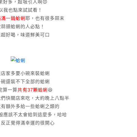
來好多，超吸引人啊😍
以我也點來試試看！
滿滿一鍋蛤蜊
耶，也有很多蒜末
歡蒜頭蛤蜊的人必點！
來超好喝，味道鮮美可口
跟店家多要小碗來裝蛤蜊
一碗還裝不下全部的蛤蜊
完算一算
共有37顆蛤蜊
😆
我們快關店來吃，大約晚上八點半
就有額外多給一些蛤蜊之類的
般應該不太會給到這麼多，哈哈
，反正覺得滿幸運的很開心