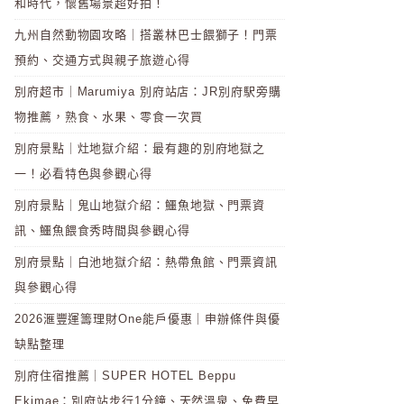
和時代，懷舊場景超好拍！
九州自然動物園攻略｜搭叢林巴士餵獅子！門票
預約、交通方式與親子旅遊心得
別府超市｜Marumiya 別府站店：JR別府駅旁購
物推薦，熟食、水果、零食一次買
別府景點｜灶地獄介紹：最有趣的別府地獄之
一！必看特色與參觀心得
別府景點｜鬼山地獄介紹：鱷魚地獄、門票資
訊、鱷魚餵食秀時間與參觀心得
別府景點｜白池地獄介紹：熱帶魚館、門票資訊
與參觀心得
2026滙豐運籌理財One能戶優惠｜申辦條件與優
缺點整理
別府住宿推薦｜SUPER HOTEL Beppu
Ekimae：別府站步行1分鐘、天然溫泉、免費早