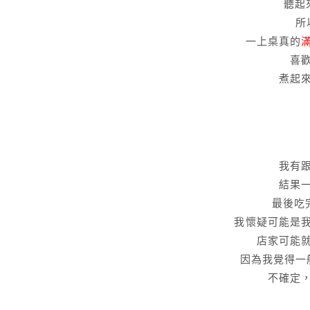
聽起
所
一上桌真的
喜
煮起
我有
結果
最後吃
我懷疑可能是
店家可能
因為我覺得一
不確定