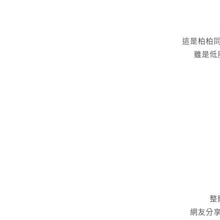
這是柏柏
雖是低
整
網友分