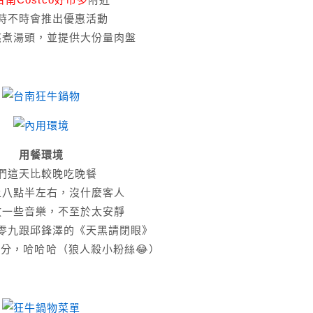
時不時會推出優惠活動
熬煮湯頭，並提供大份量肉盤
用餐環境
們這天比較晚吃晚餐
上八點半左右，沒什麼客人
放一些音樂，不至於太安靜
零九跟邱鋒澤的《天黑請閉眼》
分，哈哈哈（狼人殺小粉絲😂）