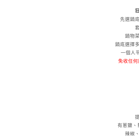
狂
先選鍋底
鍋物
鍋底選擇
一個人平
免收任何
有蔥鹽、
辣椒