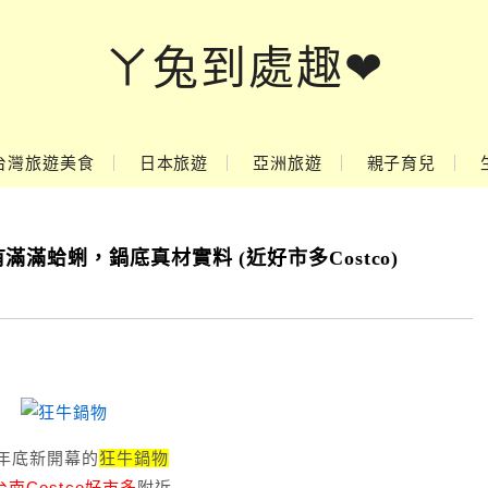
ㄚ兔到處趣❤
台灣旅遊美食
日本旅遊
亞洲旅遊
親子育兒
滿蛤蜊，鍋底真材實料 (近好市多Costco)
年底新開幕的
狂牛鍋物
台南Costco好市多
附近