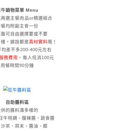
牛鍋物菜單 Menu
再選主餐肉品or精選組合
套餐均附副主食一份
菜盤可自由選擇要或不要
多樣，據說都是
真材實料
哦！
均差不多200-400元左右
服務費用
，每人低消100元
用餐時間90分鐘
自助醬料區
提供的醬料滿多樣的
狂牛特調、酸辣醬、蔬食醬
、沙茶、蒜末、醬油、醋