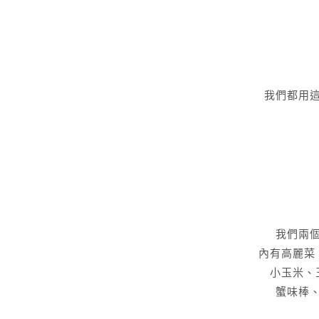
我們都用
我們兩
內有高麗菜
小玉米、
蟹味棒