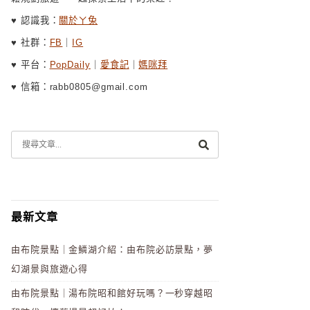
♥ 認識我：
關於ㄚ兔
♥ 社群：
FB
｜
IG
♥ 平台：
PopDaily
｜
愛食記
｜
媽咪拜
♥ 信箱：rabb0805@gmail.com
最新文章
由布院景點｜金鱗湖介紹：由布院必訪景點，夢
幻湖景與旅遊心得
由布院景點｜湯布院昭和館好玩嗎？一秒穿越昭