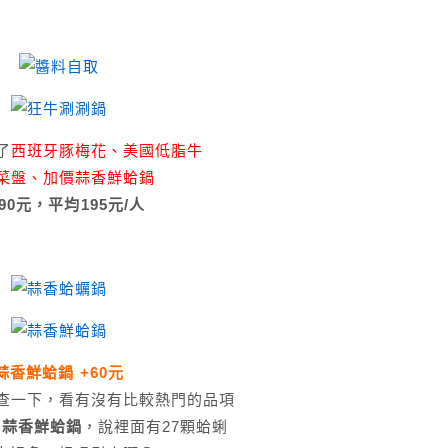
了
西班牙豚梅花、美國低脂牛
菜盤、加價蒜香鮮蛤鍋
90元，平均195元/人
蒜香鮮蛤鍋 +60元
查一下，看有沒有比較熱門的品項
薦
蒜香鮮蛤鍋
，說裡面有27顆蛤蜊