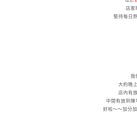
店家
堅持每日
我
大約晚
店內有
中間有放到陳
好啦～～加分加