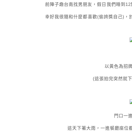
前陣子趣台南找男朋友，假日我們睡到1
幸好我很隨和什麼都喜歡(偷誇獎自己)，於
以黃色為招
(這張拍完突然就下
門口一
這天下著大雨，一進餐廳座位