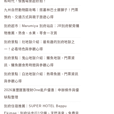
和時代，懷舊場景超好拍！
九州自然動物園攻略｜搭叢林巴士餵獅子！門票
預約、交通方式與親子旅遊心得
別府超市｜Marumiya 別府站店：JR別府駅旁購
物推薦，熟食、水果、零食一次買
別府景點｜灶地獄介紹：最有趣的別府地獄之
一！必看特色與參觀心得
別府景點｜鬼山地獄介紹：鱷魚地獄、門票資
訊、鱷魚餵食秀時間與參觀心得
別府景點｜白池地獄介紹：熱帶魚館、門票資訊
與參觀心得
2026滙豐運籌理財One能戶優惠｜申辦條件與優
缺點整理
別府住宿推薦｜SUPER HOTEL Beppu
Ekimae：別府站步行1分鐘、天然溫泉、免費早