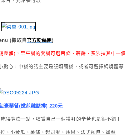
收銀台，先點餐付款
enu (擷取自
官方粉絲團
)
可補差額)，早午餐的套餐可選薯條、薯餅、蛋沙拉其中一個
小點心，中餐的話主要是飯類簡餐，或者可選擇鍋燒麵等
豪華餐(嫩煎雞腿排) 220元
爾吃得豐盛一點，犒賞自己一個禮拜的辛勞也是很不錯！
沙拉、小黃瓜、薯條、起司蛋、蘋果、法式麵包、蜂蜜