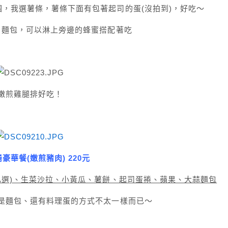
，我選薯條，薯條下面有包著起司的蛋(沒拍到)，好吃～
白麵包，可以淋上旁邊的蜂蜜搭配著吃
嫩煎雞腿排好吃！
豪華餐(嫩煎豬肉) 220元
選)
、生菜沙拉、小黃瓜、薯餅、起司蛋捲、蘋果、大蒜麵包
是麵包、還有料理蛋的方式不太一樣而已～