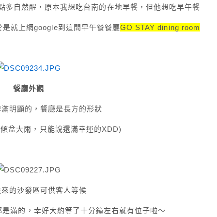
2點多自然醒，原本我想吃台南的在地早餐，但他想吃早午餐
是就上網google到這間早午餐餐廳
GO STAY dining room
餐廳外觀
牌滿明顯的，
餐廳是長方的形狀
傾盆大雨，只能說還滿幸運的XDD)
進來的沙發區可供客人等候
都是滿的，幸好大約等了十分鐘左右就有位子啦～