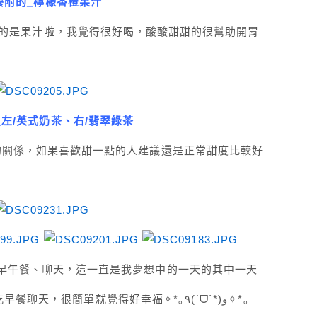
餐附的_
檸檬
香橙
果汁
的是果汁啦，我覺得很好喝，酸酸甜甜的很幫助開胃
_
左/英式奶茶、右/翡翠綠茶
的關係，如果喜歡甜一點的人建議還是正常甜度比較好
早午餐、聊天，這一直是我夢想中的一天的其中一天
悠閒自在地過一天真開心，一起吃早餐聊天，很簡單就覺得好幸福✧*｡٩(ˊᗜˋ*)و✧*｡