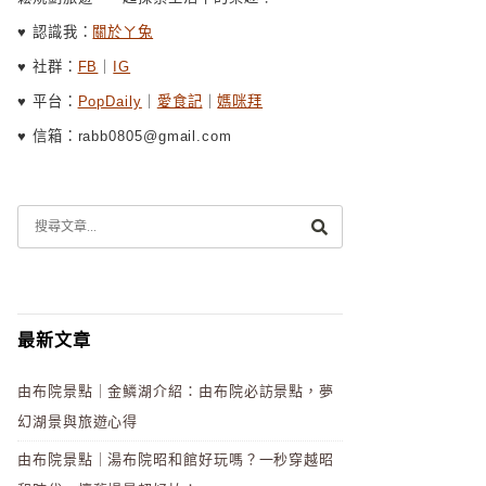
♥ 認識我：
關於ㄚ兔
♥ 社群：
FB
｜
IG
♥ 平台：
PopDaily
｜
愛食記
｜
媽咪拜
♥ 信箱：rabb0805@gmail.com
最新文章
由布院景點｜金鱗湖介紹：由布院必訪景點，夢
幻湖景與旅遊心得
由布院景點｜湯布院昭和館好玩嗎？一秒穿越昭