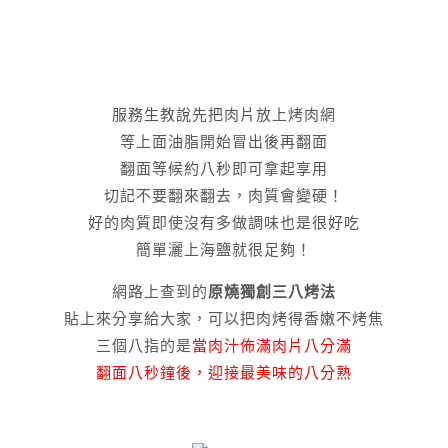
服務生教說先把肉片放上烤肉網
等上面油脂開始冒出後再翻面
翻面等候約八秒即可拿起享用
切記不要翻來翻去，肉質會變硬！
好的肉質即使沒有多做調味也是很好吃
簡單灑上海鹽就很足夠！
網路上查到的
原燒獨創三八烤法
貼上來分享給大家，可以把肉烤得香嫩不烤焦
三個八指的是
當肉汁佈滿肉片八分滿
翻面八秒鐘後，迎接最美味的八分熟