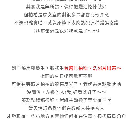
其實我是無所謂，覺得把蠟油挖掉就好
但柏柏是處女座的對很多事都會比較介意
不過也確實啦，感覺原燒不太應該犯這種錯誤沒錯
（烤布蕾還是很好吃就是了～～）
到原燒用餐慶生，服務生
會幫忙拍照、洗照片出來～
上面的生日帽可戴可不戴
可惜這張照片柏柏的眼鏡反光了，看起來有點醜哈哈
沒關係，左邊的人(我)好看就好了～～
服務整體都很好，烤網主動換了至少有三次
當天恰巧遇到他們在教新人接待客人
才發現有一些小地方其實他們都有在注意，很多眉眉角角