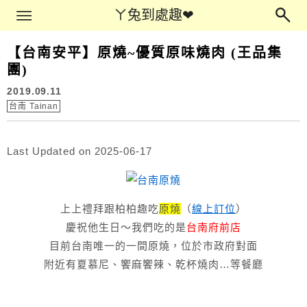
Main Menu
ㄚ兔到處趣❤
ㄚ兔到處趣❤
【台南安平】原燒~優質原味燒肉 (王品集
團)
2019.09.11
台南 Tainan
Last Updated on 2025-06-17
上上禮拜跟柏柏趣吃
原燒
（
線上訂位
）
慶祝他生日～我們吃的是
台南府前店
目前台南唯一的一間原燒，位於市政府對面
附近有夏慕尼、饗麻饗辣、乾杯燒肉…等餐廳