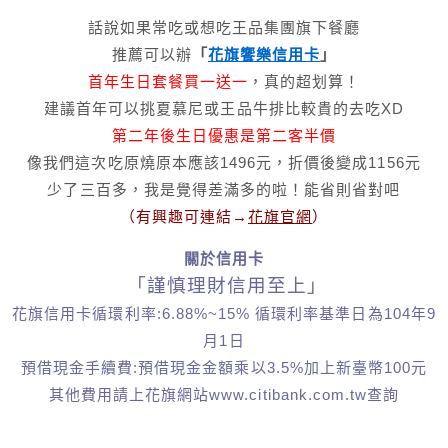
話說如果常吃或想吃王品集團旗下餐廳
推薦可以辦
「
花旗饗樂信用卡
」
首年生日套餐買一送一
，真的超划算！
建議首年可以挑夏慕尼或王品牛排比較貴的去吃XD
第二年後生日優惠是第二客半價
像我們這次吃原燒原本應該1496元，折價後變成1156元
少了三百多，我是覺得差滿多的啦！能省則省對吧
（有興趣可連結→
花旗官網
）
關於信用卡
「謹慎理財信用至上」
花旗信用卡循環利率:6.88%~15% 循環利率基準日為104年9
月1日
預借現金手續費:預借現金金額乘以3.5%加上新臺幣100元
其他費用請上花旗網站www.citibank.com.tw查詢