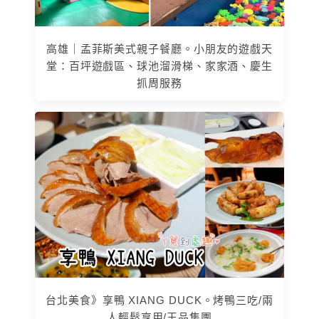
高雄｜孟菲斯美式親子餐廳。小朋友的遊戲天
堂：百坪遊戲區、球池溜滑梯、家家酒、慶生
抓周服務
台北美食》享鴨 XIANG DUCK。烤鴨三吃/兩
人輕鬆享用/王品集團