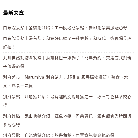
最新文章
由布院景點｜金鱗湖介紹：由布院必訪景點，夢幻湖景與旅遊心得
由布院景點｜湯布院昭和館好玩嗎？一秒穿越昭和時代，懷舊場景超
好拍！
九州自然動物園攻略｜搭叢林巴士餵獅子！門票預約、交通方式與親
子旅遊心得
別府超市｜Marumiya 別府站店：JR別府駅旁購物推薦，熟食、水
果、零食一次買
別府景點｜灶地獄介紹：最有趣的別府地獄之一！必看特色與參觀心
得
別府景點｜鬼山地獄介紹：鱷魚地獄、門票資訊、鱷魚餵食秀時間與
參觀心得
別府景點｜白池地獄介紹：熱帶魚館、門票資訊與參觀心得