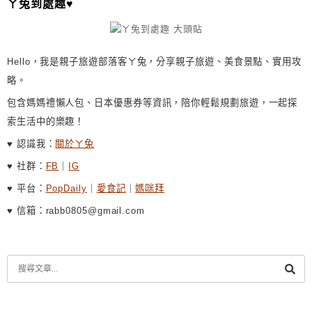
ㄚ兔到處趣♥
V
E
:
Hello，我是親子旅遊部落客ㄚ兔，分享親子旅遊、美食景點、實用攻
略。
包含媽媽禮懶人包、日本優惠券等資訊，陪你輕鬆規劃旅遊，一起探
索生活中的樂趣！
♥ 認識我：
關於ㄚ兔
♥ 社群：
FB
｜
IG
♥ 平台：
PopDaily
｜
愛食記
｜
媽咪拜
♥ 信箱：rabb0805@gmail.com