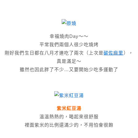
幸福燒肉Day～～
平常我們兩個人很少吃燒烤
剛好我們生日都在八月才連吃了兩次（上次是
碳佐麻里
），
真是滿足～
雖然也因此胖了不少…又要開始少吃多運動了
紫米紅豆湯
溫溫熱熱的，喝起來很舒服
裡面紫米的比例還滿少的，不用怕會很飽