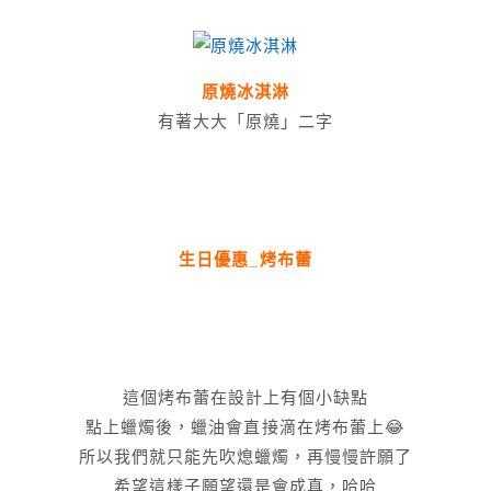
原燒冰淇淋
有著大大「原燒」二字
生日優惠_烤布蕾
這個烤布蕾在設計上有個小缺點
點上蠟燭後，蠟油會直接滴在烤布蕾上😂
所以我們就只能先吹熄蠟燭，再慢慢許願了
希望這樣子願望還是會成真，哈哈