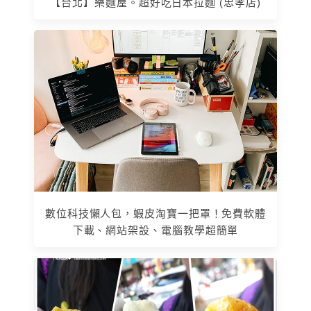
【台北】樂麵屋。超好吃日本拉麵 (忠孝店)
數位科技懶人包，蝦皮淘寶一把罩！免費軟體
下載、網站架設、電腦教學超簡單