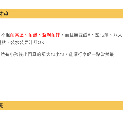
材質
，不但
耐高溫、耐鹼、堅韌耐摔
，而且無雙酚A、塑化劑、八大
點，裝水裝果汁都OK。
不然有小孩後出門真的都大包小包，能讓行李輕一點當然最
統