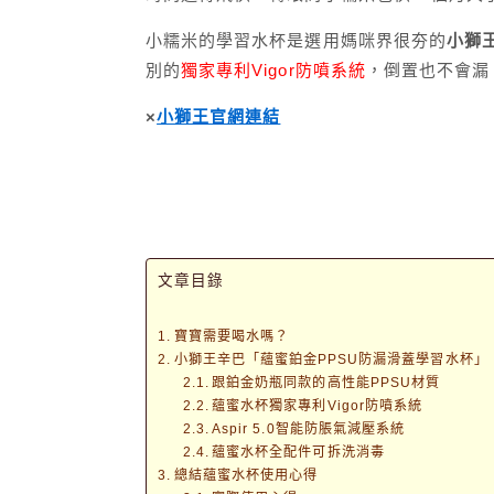
小糯米的學習水杯是選用媽咪界很夯的
小獅王
別的
獨家專利Vigor防噴系統
，倒置也不會漏
×
小獅王官網連結
文章目錄
寶寶需要喝水嗎？
小獅王辛巴「蘊蜜鉑金PPSU防漏滑蓋學習水杯」
跟鉑金奶瓶同款的高性能PPSU材質
蘊蜜水杯獨家專利Vigor防噴系統
Aspir 5.0智能防脹氣減壓系統
蘊蜜水杯全配件可拆洗消毒
總結蘊蜜水杯使用心得