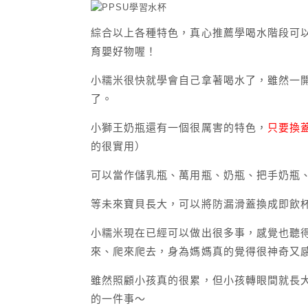
綜合以上各種特色，真心推薦學喝水階段可以
育嬰好物喔！
小糯米很快就學會自己拿著喝水了，雖然一
了。
小獅王奶瓶還有一個很厲害的特色，
只要換
的很實用）
可以當作儲乳瓶、萬用瓶、奶瓶、把手奶瓶
等未來寶貝長大，可以將防漏滑蓋換成即飲
小糯米現在已經可以做出很多事，感覺也聽
來、爬來爬去，身為媽媽真的覺得很神奇又
雖然照顧小孩真的很累，但小孩轉眼間就長
的一件事～