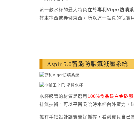
這一款水杯的最大特色在於
專利Vigor防噴
摔東摔西或弄倒東西，所以這一點真的很實
Aspir 5.0智能防脹氣減壓系統
水杯吸管的材質是選用
100%食品級白金矽膠
排氣技術，可以平衡吸吮時水杯內外壓力，
擁有手把設計讓寶寶好抓握，看到寶貝自己