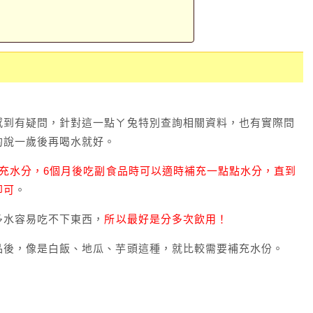
感到有疑問，針對這一點ㄚ兔特別查詢相關資料，也有實際問
的說一歲後再喝水就好。
補充水分，6個月後吃副食品時可以適時補充一點點水分，直到
即可
。
多水容易吃不下東西，
所以最好是分多次飲用！
品後，像是白飯、地瓜、芋頭這種，就比較需要補充水份。