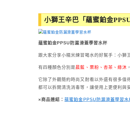
小獅王辛巴「蘊蜜鉑金PPS
蘊蜜鉑金PPSU防漏滑蓋學習水杯
跟大家分享小糯米練習喝水的好幫手：小獅王
有四種顏色分別是
晨藍、栗粉、杏茶、綠沐
它除了外觀簡約時尚又耐看以外還有很多值得推
都可以拆開清洗消毒等，讓使用上更便利與
×商品連結：
蘊蜜鉑金PPSU防漏滑蓋學習水