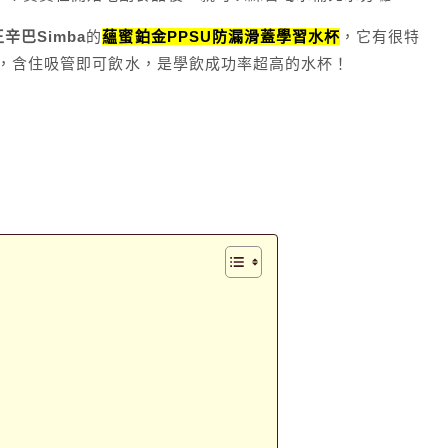
辛巴Simba
的
蘊蜜鉑金PPSU防漏滑蓋學習水杯
，它有很特
，含住吸管即可飲水，是學飲成功率超高的水杯！