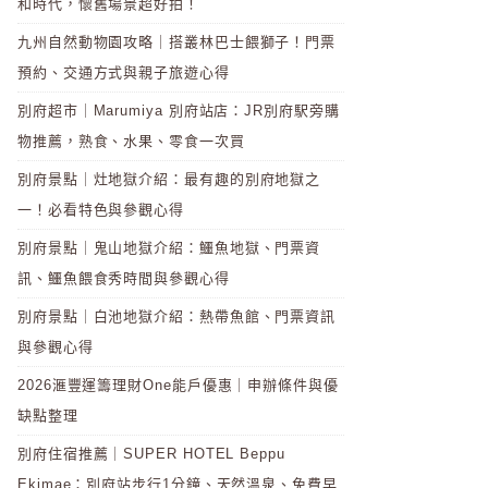
和時代，懷舊場景超好拍！
九州自然動物園攻略｜搭叢林巴士餵獅子！門票
預約、交通方式與親子旅遊心得
別府超市｜Marumiya 別府站店：JR別府駅旁購
物推薦，熟食、水果、零食一次買
別府景點｜灶地獄介紹：最有趣的別府地獄之
一！必看特色與參觀心得
別府景點｜鬼山地獄介紹：鱷魚地獄、門票資
訊、鱷魚餵食秀時間與參觀心得
別府景點｜白池地獄介紹：熱帶魚館、門票資訊
與參觀心得
2026滙豐運籌理財One能戶優惠｜申辦條件與優
缺點整理
別府住宿推薦｜SUPER HOTEL Beppu
Ekimae：別府站步行1分鐘、天然溫泉、免費早