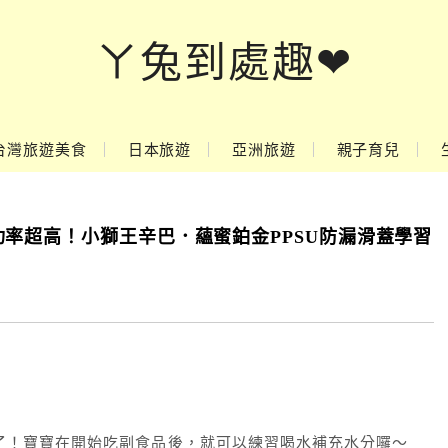
ㄚ兔到處趣❤
台灣旅遊美食
日本旅遊
亞洲旅遊
親子育兒
率超高！小獅王辛巴．蘊蜜鉑金PPSU防漏滑蓋學習
了！寶寶在開始吃副食品後，就可以練習喝水補充水分囉～