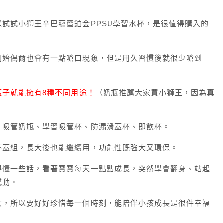
試試小獅王辛巴蘊蜜鉑金PPSU學習水杯，是很值得購入的
開始偶爾也會有一點嗆口現象，但是用久習慣後就很少嗆到
蓋子就能擁有8種不同用途！
（奶瓶推薦大家買小獅王，因為真
、吸管奶瓶、學習吸管杯、防漏滑蓋杯、即飲杯。
杯蓋組，長大後也能繼續用，功能性既強大又環保。
得懂一些話，看著寶寶每天一點點成長，突然學會翻身、站起
感動。
大，所以要好好珍惜每一個時刻，能陪伴小孩成長是很件幸福