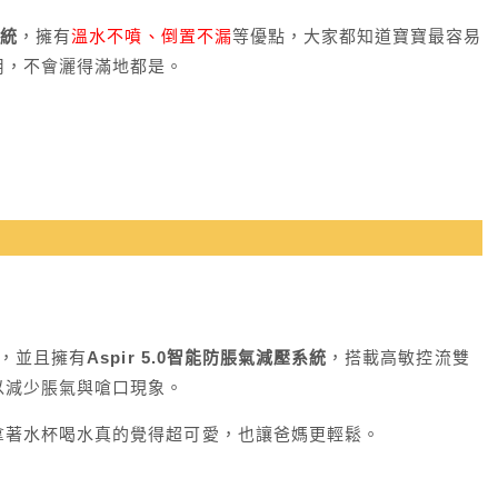
系統
，擁有
溫水不噴、倒置不漏
等優點，大家都知道寶寶最容易
用，不會灑得滿地都是。
，並且擁有
Aspir 5.0智能防脹氣減壓系統
，搭載高敏控流雙
以減少脹氣與嗆口現象。
拿著水杯喝水真的覺得超可愛，也讓爸媽更輕鬆。