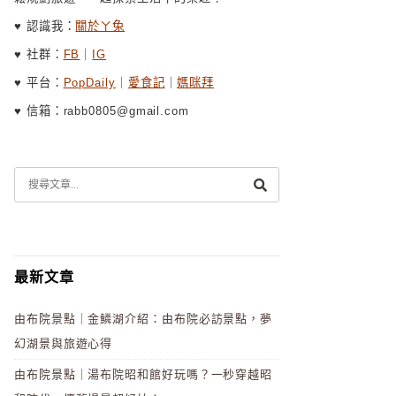
♥ 認識我：
關於ㄚ兔
♥ 社群：
FB
｜
IG
♥ 平台：
PopDaily
｜
愛食記
｜
媽咪拜
♥ 信箱：rabb0805@gmail.com
最新文章
由布院景點｜金鱗湖介紹：由布院必訪景點，夢
幻湖景與旅遊心得
由布院景點｜湯布院昭和館好玩嗎？一秒穿越昭