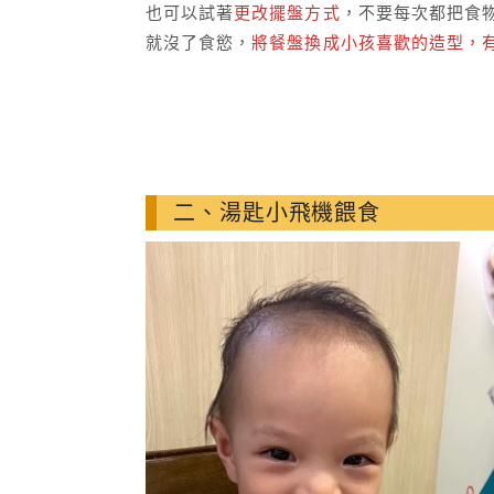
也可以試著
更改擺盤方式
，不要每次都把食
就沒了食慾，
將餐盤換成小孩喜歡的造型，
二、湯匙小飛機餵食