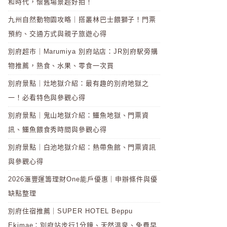
和時代，懷舊場景超好拍！
九州自然動物園攻略｜搭叢林巴士餵獅子！門票
預約、交通方式與親子旅遊心得
別府超市｜Marumiya 別府站店：JR別府駅旁購
物推薦，熟食、水果、零食一次買
別府景點｜灶地獄介紹：最有趣的別府地獄之
一！必看特色與參觀心得
別府景點｜鬼山地獄介紹：鱷魚地獄、門票資
訊、鱷魚餵食秀時間與參觀心得
別府景點｜白池地獄介紹：熱帶魚館、門票資訊
與參觀心得
2026滙豐運籌理財One能戶優惠｜申辦條件與優
缺點整理
別府住宿推薦｜SUPER HOTEL Beppu
Ekimae：別府站步行1分鐘、天然溫泉、免費早