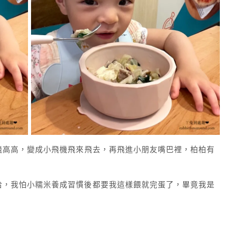
飛高高，變成小飛機飛來飛去，再飛進小朋友嘴巴裡，柏柏有
哈，我怕小糯米養成習慣後都要我這樣餵就完蛋了，畢竟我是