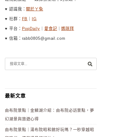
♥ 認識我：
關於ㄚ兔
♥ 社群：
FB
｜
IG
♥ 平台：
PopDaily
｜
愛食記
｜
媽咪拜
♥ 信箱：rabb0805@gmail.com
最新文章
由布院景點｜金鱗湖介紹：由布院必訪景點，夢
幻湖景與旅遊心得
由布院景點｜湯布院昭和館好玩嗎？一秒穿越昭