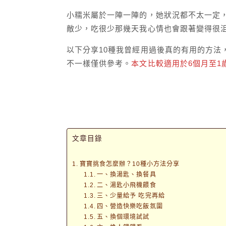
小糯米屬於一陣一陣的，她狀況都不太一定
敵少，吃很少那幾天我心情也會跟著變得很
以下分享10種我曾經用過後真的有用的方法
不一樣僅供參考。
本文比較適用於6個月至1
文章目錄
寶寶挑食怎麼辦？10種小方法分享
一、換湯匙、換餐具
二、湯匙小飛機餵食
三、少量給予 吃完再給
四、營造快樂吃飯氛圍
五、換個環境試試