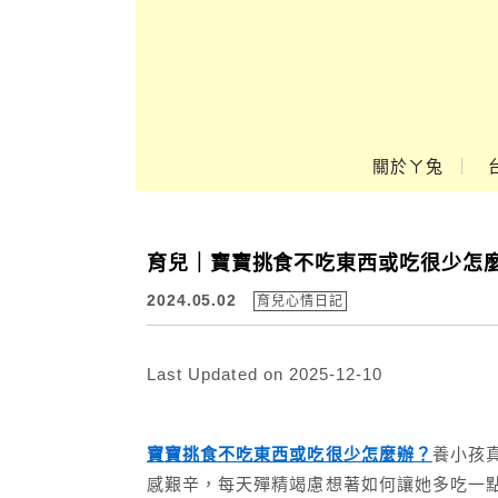
Main Menu
關於ㄚ兔
ㄚ兔到處趣❤
育兒｜寶寶挑食不吃東西或吃很少怎麼
2024.05.02
育兒心情日記
Last Updated on 2025-12-10
寶寶挑食不吃東西或吃很少怎麼辦？
養小孩
感艱辛，每天殫精竭慮想著如何讓她多吃一