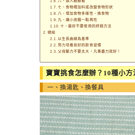
六、換人餵餵看
七、食物裡加料或改變食物形狀
八、增加食物多樣性、換食物
九、讓小孩餓一點再吃
十、最好不要使用的終極方法
總結
以生長曲線為基準
努力培養良好的飲食習慣
父母壓力不要太大，凡事盡力就好！
寶寶挑食怎麼辦？10種小方
一、換湯匙、換餐具