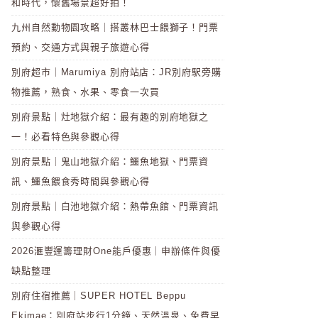
和時代，懷舊場景超好拍！
九州自然動物園攻略｜搭叢林巴士餵獅子！門票
預約、交通方式與親子旅遊心得
別府超市｜Marumiya 別府站店：JR別府駅旁購
物推薦，熟食、水果、零食一次買
別府景點｜灶地獄介紹：最有趣的別府地獄之
一！必看特色與參觀心得
別府景點｜鬼山地獄介紹：鱷魚地獄、門票資
訊、鱷魚餵食秀時間與參觀心得
別府景點｜白池地獄介紹：熱帶魚館、門票資訊
與參觀心得
2026滙豐運籌理財One能戶優惠｜申辦條件與優
缺點整理
別府住宿推薦｜SUPER HOTEL Beppu
Ekimae：別府站步行1分鐘、天然溫泉、免費早