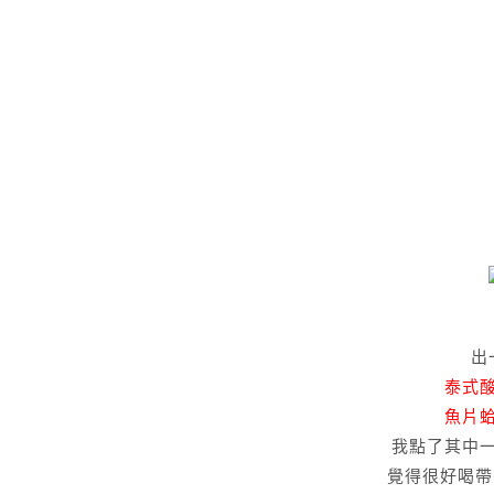
出
泰式
魚片
我點了其中
覺得很好喝帶