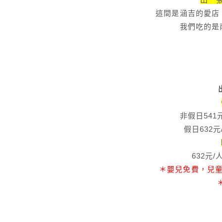
這間是涵吉的愛店
我們吃的是
非假日541
假日632元
632元/
＊嬰兒免費，兒童1