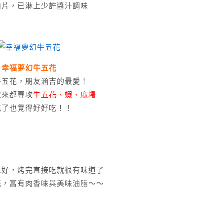
肉片，已淋上少許醬汁調味
幸福夢幻牛五花
牛五花，朋友涵吉的最愛！
次來都專攻
牛五花、蝦、麻糬
吃了也覺得好好吃！！
味好，烤完直接吃就很有味道了
花，富有肉香味與美味油脂～～