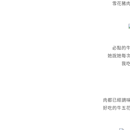
雪花豬
必點的
她說她每
我
肉都已經調
好吃的牛五