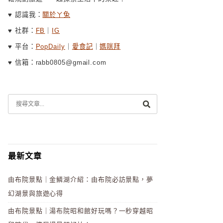
♥ 認識我：
關於ㄚ兔
♥ 社群：
FB
｜
IG
♥ 平台：
PopDaily
｜
愛食記
｜
媽咪拜
♥ 信箱：rabb0805@gmail.com
最新文章
由布院景點｜金鱗湖介紹：由布院必訪景點，夢
幻湖景與旅遊心得
由布院景點｜湯布院昭和館好玩嗎？一秒穿越昭