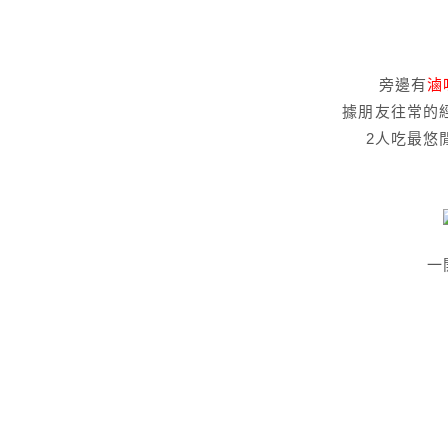
旁邊有
滷
據朋友往常的經
2人吃最悠
一