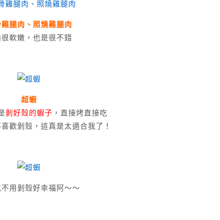
骨雞腿肉、照燒雞腿肉
肉很軟嫩，也是很不錯
超蝦
是
剝好殼的蝦子
，直接烤直接吃
不喜歡剝殼，這真是太適合我了！
吃不用剝殼好幸福阿～～