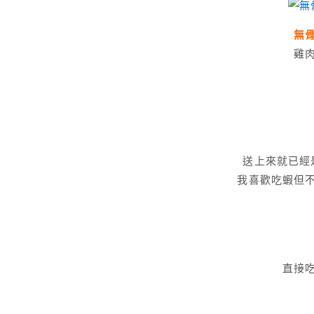
無
雞
送上來就已經
我喜歡吃蝦但
直接