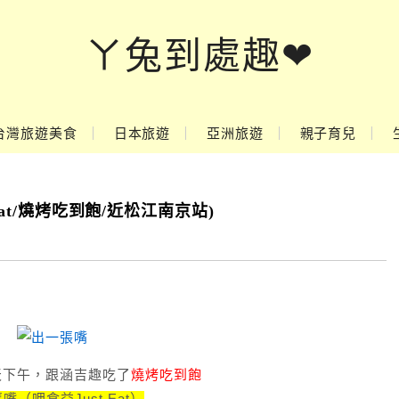
ㄚ兔到處趣❤
台灣旅遊美食
日本旅遊
亞洲旅遊
親子育兒
at/燒烤吃到飽/近松江南京站)
天下午，跟涵吉趣吃了
燒烤吃到飽
嘴（呷食益Just Eat）