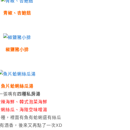
青椒、杏鮑菇
椒鹽豬小排
魚片蛤蜊絲瓜湯
一張嘴有
四種私房湯
酸辣海鮮、韓式泡菜海鮮
蛤蜊絲瓜、海陸空味噌湯
一種，裡面有魚有蛤蜊還有絲瓜
有酒香，後來又再點了一次XD