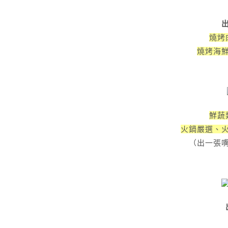
出
燒烤
燒烤海
鮮蔬
火鍋嚴選、
（出一張