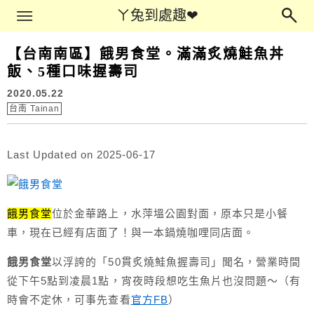
Main Menu
ㄚ兔到處趣❤
ㄚ兔到處趣❤
【台南南區】餓男食堂。滿滿炙燒鮭魚丼
飯、5種口味握壽司
2020.05.22
台南 Tainan
Last Updated on 2025-06-17
餓男食堂
位於金華路上，水萍塭公園對面，原本只是小餐
車，現在已經有店面了！與一本鍋燒咖哩同店面。
餓男食堂
以浮誇的「50貫炙燒鮭魚握壽司」聞名，營業時間
從下午5點到凌晨1點，宵夜時段想吃生魚片也沒問題～（有
時會不定休，可事先查看
官方FB
）