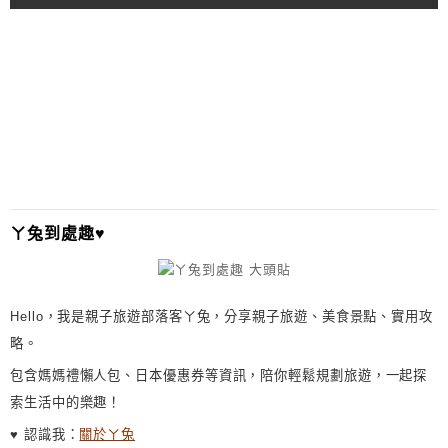
A
L
T
E
R
N
A
T
I
ㄚ兔到處趣♥
V
E
:
Hello，我是親子旅遊部落客ㄚ兔，分享親子旅遊、美食景點、實用攻
略。
包含媽媽禮懶人包、日本優惠券等資訊，陪你輕鬆規劃旅遊，一起探
索生活中的樂趣！
♥ 認識我：
關於ㄚ兔