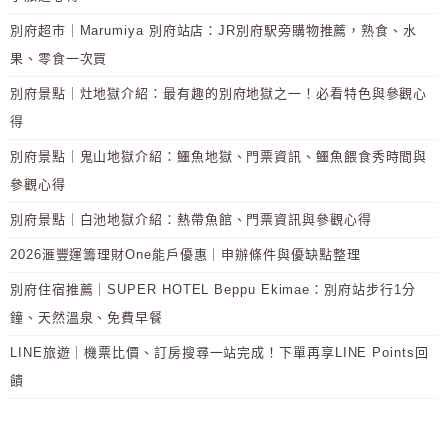
別府超市｜Marumiya 別府站店：JR別府駅旁購物推薦，熟食、水
果、零食一次買
別府景點｜灶地獄介紹：最有趣的別府地獄之一！必看特色與參觀心
得
別府景點｜鬼山地獄介紹：鱷魚地獄、門票資訊、鱷魚餵食秀時間與
參觀心得
別府景點｜白池地獄介紹：熱帶魚館、門票資訊與參觀心得
2026滙豐運籌理財One能戶優惠｜申辦條件與優缺點整理
別府住宿推薦｜SUPER HOTEL Beppu Ekimae：別府站步行1分
鐘、天然溫泉、免費早餐
LINE旅遊｜機票比價、訂房搜尋一站完成！下單再享LINE Points回
饋