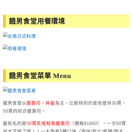
餓男食堂用餐環境
餓男食堂菜單 Menu
餓男食堂以
握壽司、丼飯
為主，比較特別的是有提供30貫、
50貫的綜合握壽司。
最有名的是
50貫炙燒鮭魚握壽司
（價格$1800），一次50貫
也太浮誇了吧！！一大盤有5種口味（原味/起士/焦糖/明太