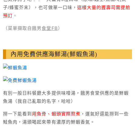
子/蜂蜜芥末），也可做單一口味，
這樣大量的握壽司需提前
預訂
。
（菜單擷取自餓男
食堂FB
）
內用免費供應海鮮湯(鮮蝦魚湯)
有別一般日料餐廳大多提供味噌湯，餓男食堂供應的是鮮蝦
魚湯（我自己亂取的名字，哈哈）
撈一下能看到
用魚骨、蝦頭實際熬煮
，運氣好還能撈到一些
鮭魚肉，湯頭喝起來帶有濃厚的鮮蝦香氣。