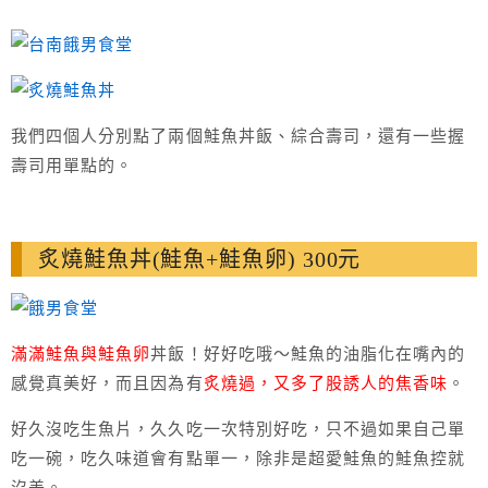
我們四個人分別點了兩個鮭魚丼飯、綜合壽司，還有一些握
壽司用單點的。
炙燒鮭魚丼(鮭魚+鮭魚卵) 300元
滿滿鮭魚與鮭魚卵
丼飯！好好吃哦～鮭魚的油脂化在嘴內的
感覺真美好，而且因為有
炙燒過，又多了股誘人的焦香味
。
好久沒吃生魚片，久久吃一次特別好吃，只不過如果自己單
吃一碗，吃久味道會有點單一，除非是超愛鮭魚的鮭魚控就
沒差。