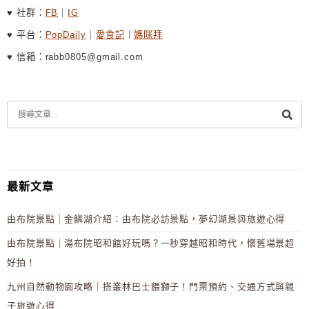
♥ 社群：
FB
｜
IG
♥ 平台：
PopDaily
｜
愛食記
｜
媽咪拜
♥ 信箱：rabb0805@gmail.com
最新文章
由布院景點｜金鱗湖介紹：由布院必訪景點，夢幻湖景與旅遊心得
由布院景點｜湯布院昭和館好玩嗎？一秒穿越昭和時代，懷舊場景超
好拍！
九州自然動物園攻略｜搭叢林巴士餵獅子！門票預約、交通方式與親
子旅遊心得