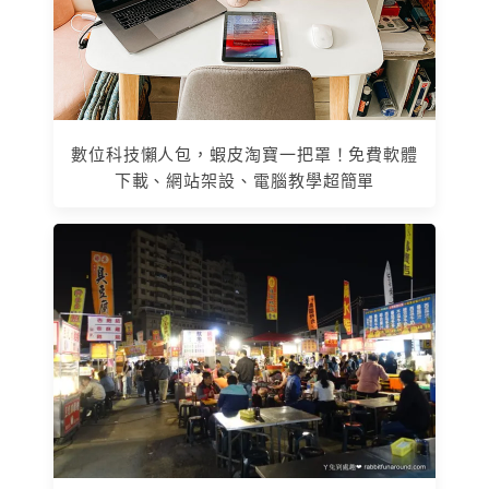
數位科技懶人包，蝦皮淘寶一把罩！免費軟體
下載、網站架設、電腦教學超簡單