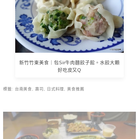
新竹竹東美食｜包Sir牛肉麵餃子館。水餃大顆
好吃皮又Q
標籤:
台南美食
,
壽司
,
日式料理
,
美食推薦
上 / 下一篇文章