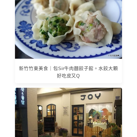
新竹竹東美食｜包Sir牛肉麵餃子館。水餃大顆
好吃皮又Q