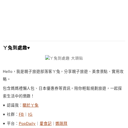
T
E
R
N
A
T
I
ㄚ兔到處趣♥
V
E
:
Hello，我是親子旅遊部落客ㄚ兔，分享親子旅遊、美食景點、實用攻
略。
包含媽媽禮懶人包、日本優惠券等資訊，陪你輕鬆規劃旅遊，一起探
索生活中的樂趣！
♥ 認識我：
關於ㄚ兔
♥ 社群：
FB
｜
IG
♥ 平台：
PopDaily
｜
愛食記
｜
媽咪拜