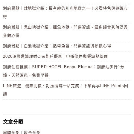
別府景點｜灶地獄介紹：最有趣的別府地獄之一！必看特色與參觀心
得
別府景點｜鬼山地獄介紹：鱷魚地獄、門票資訊、鱷魚餵食秀時間與
參觀心得
別府景點｜白池地獄介紹：熱帶魚館、門票資訊與參觀心得
2026滙豐運籌理財One能戶優惠｜申辦條件與優缺點整理
別府住宿推薦｜SUPER HOTEL Beppu Ekimae：別府站步行1分
鐘、天然溫泉、免費早餐
LINE旅遊｜機票比價、訂房搜尋一站完成！下單再享LINE Points回
饋
文章分類
展開全部
|
收合全部