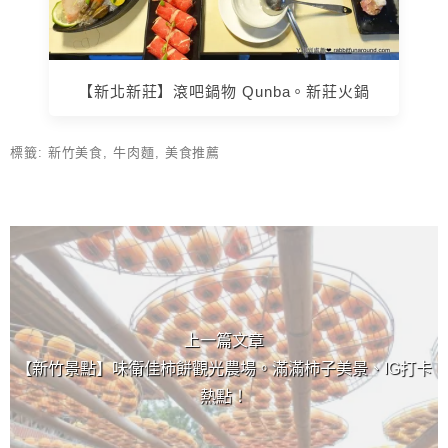
【新北新莊】滾吧鍋物 Qunba。新莊火鍋
標籤:
新竹美食
,
牛肉麵
,
美食推薦
上 / 下一篇文章
上一篇文章
【新竹景點】味衛佳柿餅觀光農場。滿滿柿子美景、IG打卡
熱點！