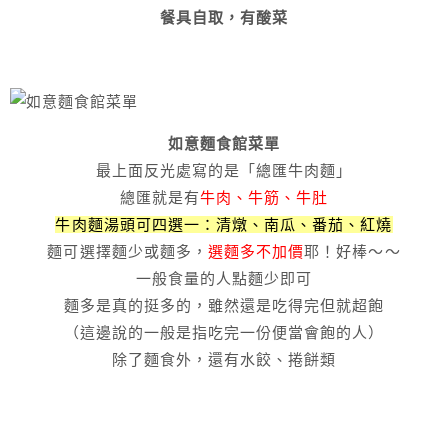
餐具自取，有酸菜
如意麵食館菜單
最上面反光處寫的是「總匯牛肉麵」
總匯就是有
牛肉、牛筋、牛肚
牛肉麵湯頭可四選一：清燉、南瓜、番茄、紅燒
麵可選擇麵少或麵多，
選麵多不加價
耶！好棒～～
一般食量的人點麵少即可
麵多是真的挺多的，雖然還是吃得完但就超飽
（這邊說的一般是指吃完一份便當會飽的人）
除了麵食外，還有水餃、捲餅類