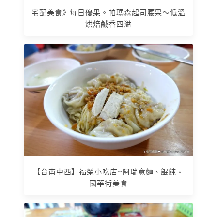
宅配美食》每日優果。帕瑪森起司腰果～低溫
烘焙鹹香四溢
【台南中西】福榮小吃店~阿瑞意麵、餛飩。
國華街美食