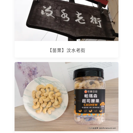
【苗栗】汶水老街