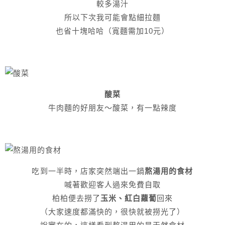
較多湯汁
所以下次我可能會點細拉麵
也省十塊哈哈（寬麵需加10元）
酸菜
牛肉麵的好朋友～酸菜，有一點辣度
吃到一半時，店家突然端出一鍋
熬湯用的食材
喊著歡迎客人過來免費自取
柏柏便去撈了
玉米、紅白蘿蔔
回來
（大家速度都滿快的，很快就被撈光了）