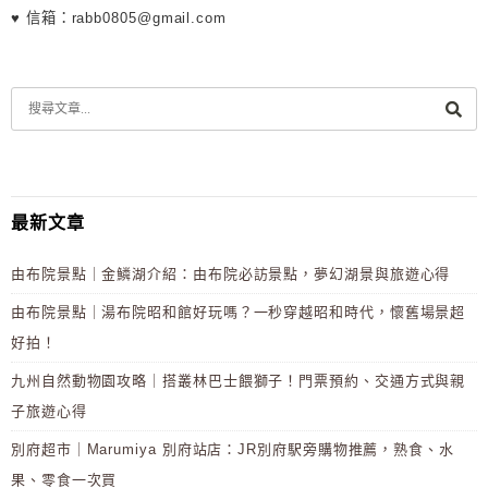
♥ 信箱：rabb0805@gmail.com
最新文章
由布院景點｜金鱗湖介紹：由布院必訪景點，夢幻湖景與旅遊心得
由布院景點｜湯布院昭和館好玩嗎？一秒穿越昭和時代，懷舊場景超
好拍！
九州自然動物園攻略｜搭叢林巴士餵獅子！門票預約、交通方式與親
子旅遊心得
別府超市｜Marumiya 別府站店：JR別府駅旁購物推薦，熟食、水
果、零食一次買