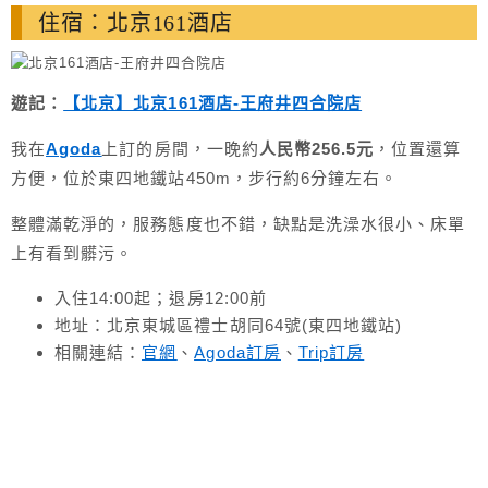
住宿：北京161酒店
遊記：
【北京】北京161酒店-王府井四合院店
我在
Agoda
上訂的房間，一晚約
人民幣256.5元
，位置還算
方便，位於東四地鐵站450m，步行約6分鐘左右。
整體滿乾淨的，服務態度也不錯，缺點是洗澡水很小、床單
上有看到髒污。
入住14:00起；退房12:00前
地址：北京東城區禮士胡同64號(東四地鐵站)
相關連結：
官網
、
Agoda訂房
、
Trip訂房