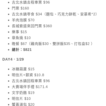
古北水鎮去程車票 $96
門票 $160
古北水鎮零食 $34（麵包、巧克力餅乾、安慕希*2）
羊肉泡膜 $70
長城索道來回門票 $360
樂事 $15
章魚燒 $10
晚餐 $67（雞肉飯$30、雙拼飯$35、打包盒$2 ）
總計：$821
DAY4．1/29
冰糖葫蘆 $15
明信片+郵資 $10.8
古北水鎮回程車票 $96
大賣場伴手禮 $171.4
文宇奶酪 $19
明信片 $10
蟹黃湯包 $20