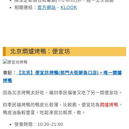
除法定節假日和暑期(7/1-8/31)外，週一全天閉館
相關連結：
官方網站
、
KLOOK
北京燜爐烤鴨：便宜坊
食記：
【北京】便宜坊烤鴨(前門大街鮮魚口店)。唯一燜爐
烤鴨
因為北京烤鴨太好吃，繼四季民福後又吃了另一間便宜坊。
四季民福烤鴨的鴨皮比較薄、比較脆，便宜坊為
燜爐烤鴨
，
鴨皮油脂較豐富，吃起來就比較厚、軟。
營業時間：10:30-21:00