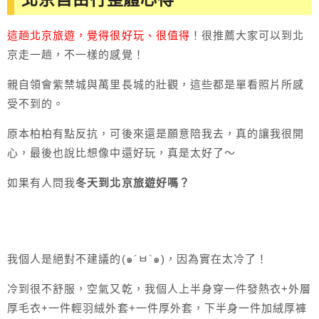
這趟北京旅遊，覺得
很好玩、很值得
！
很推薦大家可以到北
京走一趟，不一樣的感覺！
親自領會紫禁城與萬里長城的壯觀，這些都是單看照片所感
受不到的。
原本柏柏有點反抗，可後來還是願意陪我去，真的讓我很開
心，最後也說比想像中還好玩，真是太好了～
如果有人問我
冬天到北京旅遊好嗎？
我個人是絕對不建議的(๑´ㅂ`๑)，因為實在太冷了！
冷到很不舒服，空氣又乾，我個人上半身穿一件發熱衣+外層
厚毛衣+一件輕羽絨外套+一件厚外套，下半身一件加絨厚褲