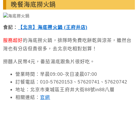
晚餐海底撈火鍋
食記：
【北京】海底撈火鍋 (王府井店)
服務超好
的海底撈火鍋，排隊時免費吃餅乾與涼茶，雖然台
灣也有分店但貴很多，去北京吃相對划算！
撈麵人民幣4元，番茄湯底跟魚片很好吃。
營業時間：早晨09:00-次日凌晨07:00
訂餐電話：010-57620153、57620741、57620742
地址：北京市東城區王府井大街88號in88八層
相關連結：
官網