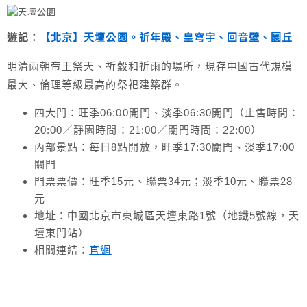
遊記：
【北京】天壇公園。祈年殿、皇穹宇、回音壁、圜丘
明清兩朝帝王祭天、祈穀和祈雨的場所，現存中國古代規模
最大、倫理等級最高的祭祀建築群。
四大門：旺季06:00開門、淡季06:30開門（止售時間：
20:00／靜園時間：21:00／關門時間：22:00）
內部景點：每日8點開放，旺季17:30關門、淡季17:00
關門
門票票價：旺季15元、聯票34元；淡季10元、聯票28
元
地址：中國北京市東城區天壇東路1號（
地鐵5號線，天
壇東門站
）
相關連結：
官網