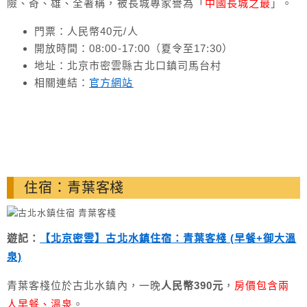
險、奇、雄、全著稱，被長城專家譽為「
中國長城之最
」。
門票：人民幣40元/人
開放時間：08:00-17:00（夏令至17:30）
地址：北京市密雲縣古北口鎮司馬台村
相關連結：
官方網站
住宿：青葉客棧
遊記：
【北京密雲】古北水鎮住宿：青葉客棧 (早餐+御大溫
泉)
青葉客棧位於古北水鎮內，一晚
人民幣390元
，
房價包含兩
人早餐、溫泉
。