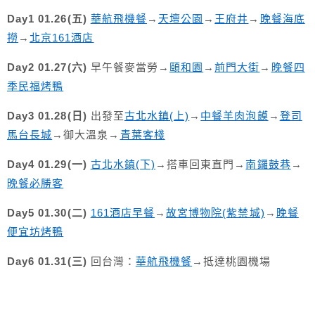
Day1 01.26(五)
華航飛機餐
→
天壇公園
→
王府井
→
晚餐海底
撈
→
北京161酒店
Day2 01.27(六)
早午餐麥當勞→
頤和園
→
前門大街
→
晚餐四
季民福烤鴨
Day3 01.28(日)
出發至
古北水鎮(上)
→
中餐羊肉泡饃
→
登司
馬台長城
→御大溫泉→
青葉客棧
Day4 01.29(一)
古北水鎮(下)
→搭車回東直門→
南鑼鼓巷
→
晚餐必勝客
Day5 01.30(二)
161酒店早餐
→
故宮博物院(紫禁城)
→
晚餐
便宜坊烤鴨
Day6 01.31(三)
回台灣：
華航飛機餐
→抵達桃園機場