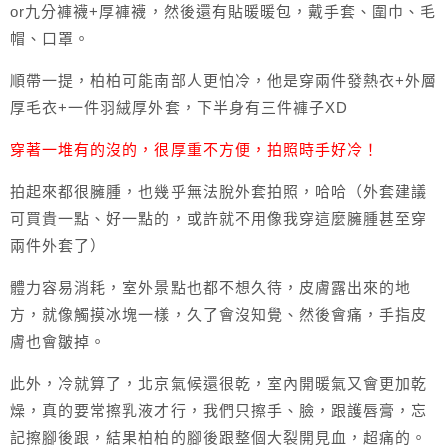
or九分褲襪+厚褲襪，然後還有貼暖暖包，戴手套、圍巾、毛
帽、口罩。
順帶一提，柏柏可能南部人更怕冷，他是穿兩件發熱衣+外層
厚毛衣+一件羽絨厚外套，下半身有三件褲子XD
穿著一堆有的沒的，很厚重不方便，拍照時手好冷！
拍起來都很臃腫，也幾乎無法脫外套拍照，哈哈（外套建議
可買貴一點、好一點的，或許就不用像我穿這麼臃腫甚至穿
兩件外套了）
體力容易消耗，室外景點也都不想久待，皮膚露出來的地
方，就像觸摸冰塊一樣，久了會沒知覺、然後會痛，手指皮
膚也會皺掉。
此外，冷就算了，北京氣候還很乾，室內開暖氣又會更加乾
燥，真的要常擦乳液才行，我們只擦手、臉，跟護唇膏，忘
記擦腳後跟，結果柏柏的腳後跟整個大裂開見血，超痛的。