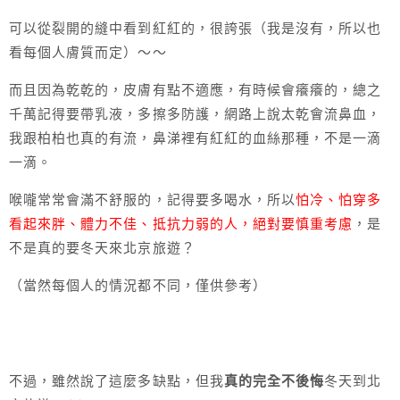
可以從裂開的縫中看到紅紅的，很誇張（我是沒有，所以也
看每個人膚質而定）～～
而且因為乾乾的，皮膚有點不適應，有時候會癢癢的，總之
千萬記得要帶乳液，多擦多防護，網路上說太乾會流鼻血，
我跟柏柏也真的有流，鼻涕裡有紅紅的血絲那種，不是一滴
一滴。
喉嚨常常會滿不舒服的，記得要多喝水，所以
怕冷、怕穿多
看起來胖、體力不佳、抵抗力弱的人，絕對要慎重考慮
，是
不是真的要冬天來北京旅遊？
（當然每個人的情況都不同，僅供參考）
不過，雖然說了這麼多缺點，但我
真的完全不後悔
冬天到北