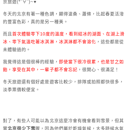
京旅遊(*´∀`)~♥
冬天的北京有著一種色調，顯得滄桑、蕭條，比起春夏活潑
的豐富色彩，真的是另一種美。
而且
首次體驗零下10度的溫度，看到結冰的湖面、在湖上滑
冰、零下氣溫吃著冰淇淋，冰淇淋都不會溶化
，這些都是從
未體驗過的。
我覺得這是個很棒的經驗，
即使當下很冷很累，也是甘之如
飴，享受在其中，一輩子都不會忘記
，很開心、很滿足！
冬天旅遊還有個好處是遊客比較少，排隊或拍照都快很多
，
淡季票價較便宜。
對了，有些人可能以為北京這麼冷會有機會看到雪景，但其
實
北京很少下雪
喔，因為他們屬於乾燥氣候，大多時候水氣