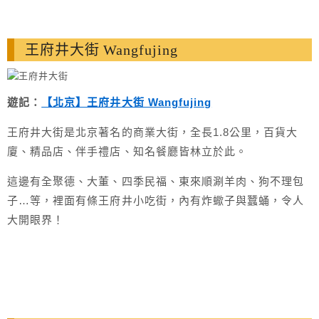
王府井大街 Wangfujing
遊記：
【北京】王府井大街 Wangfujing
王府井大街是北京著名的商業大街，全長1.8公里，百貨大
廈、精品店、伴手禮店、知名餐廳皆林立於此。
這邊有全聚德、大董、四季民福、東來順涮羊肉、狗不理包
子…等，裡面有條王府井小吃街，內有炸蠍子與蠶蛹，令人
大開眼界！