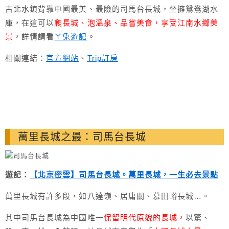
古北水鎮背靠中國最美、最險的司馬台長城，坐擁鴛鴦湖水
庫，在這可以
爬長城、泡溫泉、品嘗美食，享受江南水鄉美
景
，詳情請看
ㄚ兔遊記
。
相關連結：
官方網站
、
Trip訂房
萬里長城之最：司馬台長城
遊記：
【北京密雲】司馬台長城。萬里長城，一生必去景點
萬里長城有許多段，如八達嶺、居庸關、慕田峪長城…。
其中司馬台長城為中國唯一
保留明代原貌的長城，
以驚、