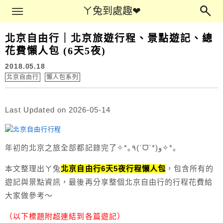
Main Menu
ㄚ兔到處趣❤
ㄚ兔到處趣❤
北京自由行｜北京旅遊行程、景點遊記、總
花費懶人包 (6天5夜)
2018.05.18
北京自由行
懶人包系列
Last Updated on 2026-05-14
年初的北京之旅全部都記錄完了✧*｡٩(ˊᗜˋ*)و✧*｡
本文整理出ㄚ兔
北京自由行6天5夜行程懶人包
，包含所有的
遊記與景點資訊，最後再分享整個北京自由行的行程花費給
大家做參考～
（以下標題附超連結到各篇遊記）