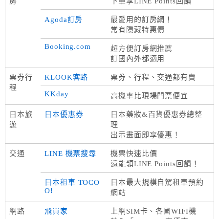
房
下單享LINE Points回饋
Agoda訂房
最愛用的訂房網！
常有隱藏特惠價
Booking.com
超方便訂房網推薦
訂國內外都適用
票券行
KLOOK客路
票券、行程、交通都有賣
程
KKday
高機率比現場門票便宜
日本旅
日本優惠券
日本藥妝&百貨優惠券總整
遊
理
出示畫面即享優惠！
交通
LINE 機票搜尋
機票快速比價
還能領LINE Points回饋！
日本租車 TOCO
日本最大規模自駕租車預約
O!
網站
網路
飛買家
上網SIM卡、各國WIFI機