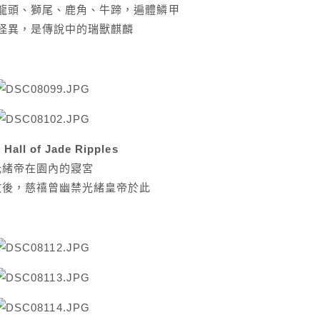
龍頭、獅尾、鹿角、牛蹄，遍體鱗甲
怪異，是傳說中的瑞獸麒麟
all of Jade Ripples
光緒帝在園內的寢宮
敗後，慈禧曾幽禁光緒皇帝於此