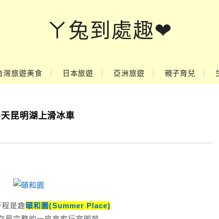
ㄚ兔到處趣❤
台灣旅遊美食
日本旅遊
亞洲旅遊
親子育兒
e。冬天昆明湖上滑冰車
行程是趣
頤和園(Summer Place)
存最完整的一座皇家行宮御苑