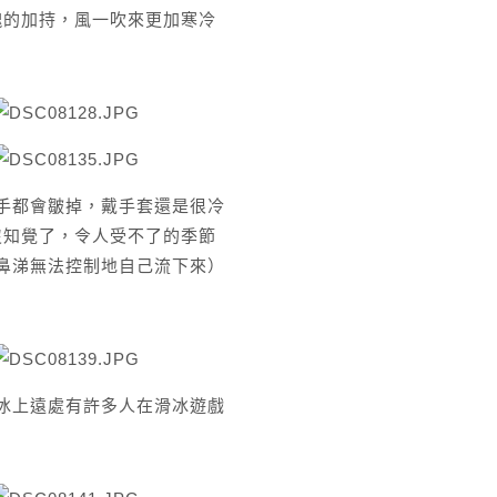
塊的加持，風一吹來更加寒冷
手都會皺掉，戴手套還是很冷
沒知覺了
，令人受不了的季節
鼻涕
無法控制地自己流下來）
冰上遠處有許多人在滑冰遊戲