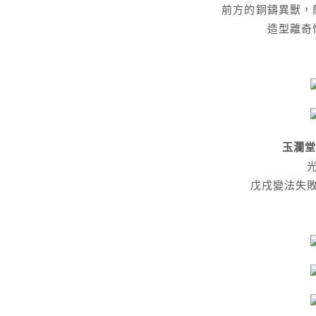
前方的銅鑄異獸，
造型離奇
玉瀾堂 H
戊戌變法失