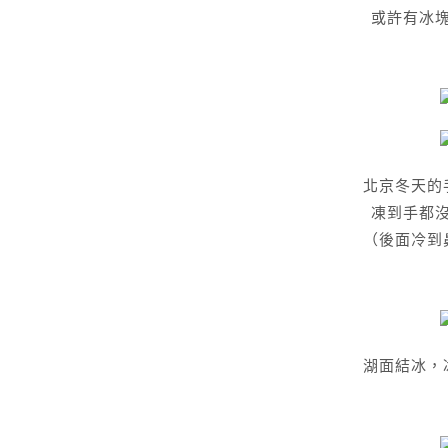
或許有冰
北京冬天的
凍到手都
（後面冷到
湖面結冰，