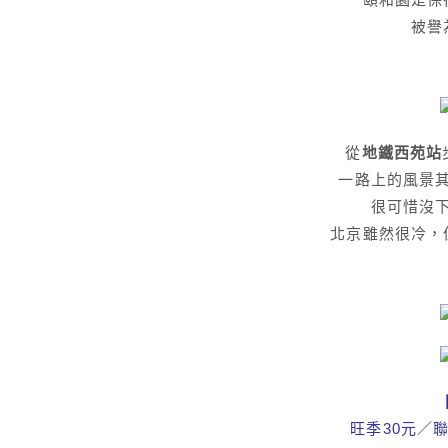
被譽
從
地鐵西苑站
一路上的風景
很可惜沒
北京雖然很冷，
旺季30元／聯