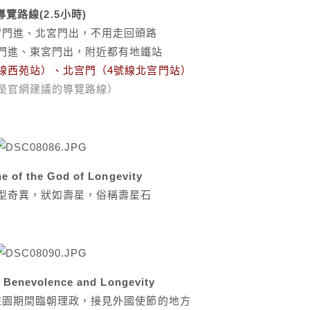
導覽路線(2.5小時)
宮門進、北宮門出，不用走回頭路
門進、東宮門出，附近都有地鐵站
線西苑站）、北宫門（4號線北宫門站）
是
官網
建議的導覽路線）
 of the God of Longevity
型奇異，狀如壽星，俗稱壽星石
 Benevolence and Longevity
住園期間臨朝理政，接見外國使節的地方