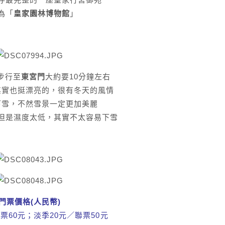
為「
皇家園林博物館
」
步行至
東宮門
大約要10分鐘左右
其實也挺漂亮的，很有冬天的風情
下雪，不然雪景一定更加美麗
但是濕度太低，其實不太容易下雪
門票價格(人民幣)
票60元；淡季20元／聯票50元