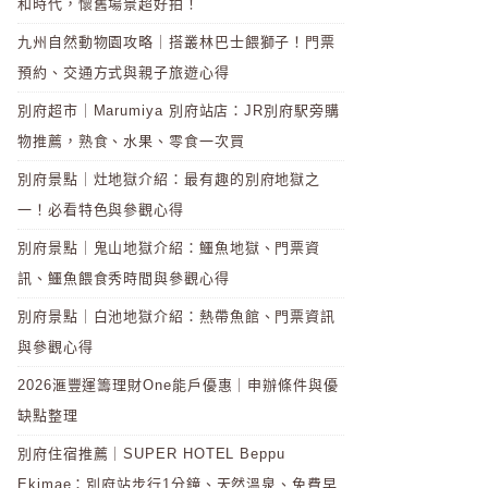
和時代，懷舊場景超好拍！
九州自然動物園攻略｜搭叢林巴士餵獅子！門票
預約、交通方式與親子旅遊心得
別府超市｜Marumiya 別府站店：JR別府駅旁購
物推薦，熟食、水果、零食一次買
別府景點｜灶地獄介紹：最有趣的別府地獄之
一！必看特色與參觀心得
別府景點｜鬼山地獄介紹：鱷魚地獄、門票資
訊、鱷魚餵食秀時間與參觀心得
別府景點｜白池地獄介紹：熱帶魚館、門票資訊
與參觀心得
2026滙豐運籌理財One能戶優惠｜申辦條件與優
缺點整理
別府住宿推薦｜SUPER HOTEL Beppu
Ekimae：別府站步行1分鐘、天然溫泉、免費早