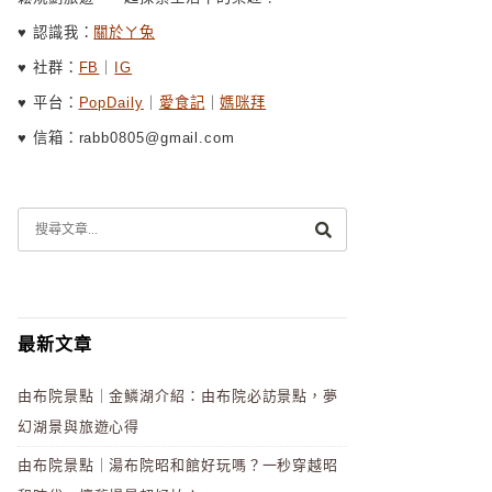
♥ 認識我：
關於ㄚ兔
♥ 社群：
FB
｜
IG
♥ 平台：
PopDaily
｜
愛食記
｜
媽咪拜
♥ 信箱：rabb0805@gmail.com
最新文章
由布院景點｜金鱗湖介紹：由布院必訪景點，夢
幻湖景與旅遊心得
由布院景點｜湯布院昭和館好玩嗎？一秒穿越昭