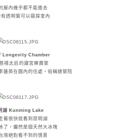
的屋內幾乎都不能進去
些有透明窗可以窺探室內
Longevity Chamber
慈禧太后的寢宮樂壽堂
李蓮英在園內的住處，俗稱總管院
湖 Kunming Lake
走著很快就看到昆明湖
冰了，儼然是個天然大冰塊
台灣絕對看不到的情景