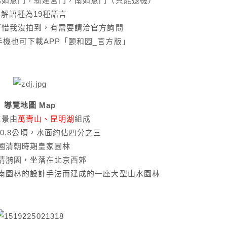
北如意門，新建宮門，南如意門（只能退機）
講解語種為19種語言
可惜我沒拍到，有需要請洽官方詢問
機也可下載APP「颐和园_官方版」
導覽地圖 Map
主景由
萬壽山、昆明湖
組成
00.8公頃，水面約佔四分之三
國清朝時期皇家園林
清漪園，坐落在北京西郊
南園林的設計手法而建成的一座大型山水園林