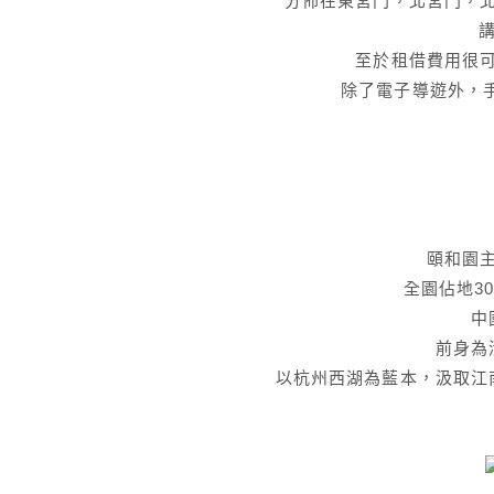
分佈在東宮門，北宮門，
至於租借費用很
除了電子導遊外，手
頤和園
全園佔地3
中
前身為
以杭州西湖為藍本，汲取江