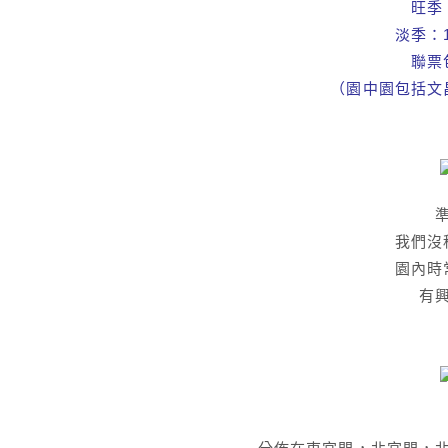
旺季：
淡季：1
聯票
（園中園包括文
我們沒
園內時
有