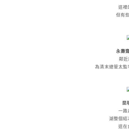
這裡
但有
永壽齋 
鄰近
為清末總管太監
昆明
一路
湖整個結
這在