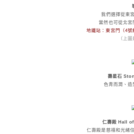
我們選擇從東
當然也可從北宮
地鐵站：東宫門（4號
（上圖
壽星石 Stone
色青而潤、造
仁壽殿 Hall of
仁壽殿是慈禧和光緒