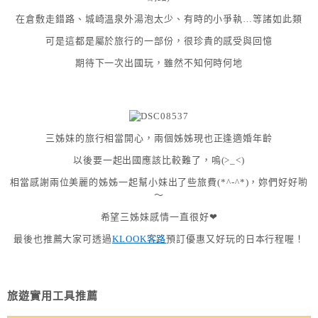
在倉敷走錯路、城崎溫泉外湯泡太少、有時的小爭執…等諸如此類
可是這都是屬於旅行的一部份，很珍貴的感受與回憶
期待下一次出國玩，雖然不知何時何地
三姊妹的旅行相當開心，兩個姊姊現也正逢適婚年齡
以後要一起出國應該比較難了，嗚(>_<)
相當感謝兩位美麗的姊姊一起幫小妹出了些旅費(*^-^*)，妳們好好喲
～
希望三姊妹感情一直很好❤
最後也推薦大家可透過
KLOOK客路
預訂優惠又好玩的日本行程喔！
旅遊實用工具推薦