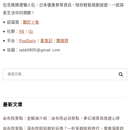
包含媽媽禮懶人包、日本優惠券等資訊，陪你輕鬆規劃旅遊，一起探
索生活中的樂趣！
♥ 認識我：
關於ㄚ兔
♥ 社群：
FB
｜
IG
♥ 平台：
PopDaily
｜
愛食記
｜
媽咪拜
♥ 信箱：rabb0805@gmail.com
最新文章
由布院景點｜金鱗湖介紹：由布院必訪景點，夢幻湖景與旅遊心得
由布院景點｜湯布院昭和館好玩嗎？一秒穿越昭和時代，懷舊場景超