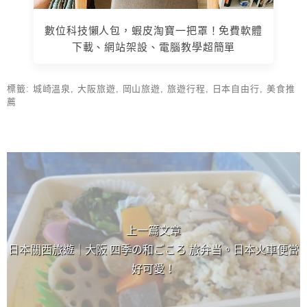
數位科技懶人包，蝦皮淘寶一把罩！免費軟體
下載、網站架設、電腦教學超簡單
標籤:
城崎溫泉
,
大阪旅遊
,
岡山旅遊
,
旅遊行程
,
日本自由行
,
美食推
薦
上 / 下一篇文章
上一篇文章
日本關西旅遊｜大阪 四季の和ごころ 旅弁当。日本火車便當
好可愛！