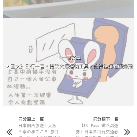
下一篇文章
❤ 圖文》日行一善。搭乘大眾運輸工具，記得禮讓老弱婦孺
同分類上一篇
同分類下一篇
日本關西旅遊｜大阪
【JR Pass 鐵路周遊
四季の和ごころ 旅弁
券】日本自由行交通必