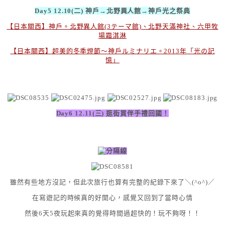
Day5 12.10(二) 神戶→北野異人館→神戶光之祭典
【日本關西】神戶。北野異人館(3テーマ館)、北野天滿神社、六甲牧
場霜淇淋
【日本關西】超美的冬季燈節～神戶ルミナリエ。2013年「光の記
憶」
Day6 12.11(三) 逛街買伴手禮回國！
雖然有些地方沒記，但此次旅行也算有完整的紀錄下來了＼(^o^)／
在寫遊記的時候真的好開心，感覺又回到了當時心情
然後6天5夜玩起來真的覺得時間過超快的！玩不夠呀！！