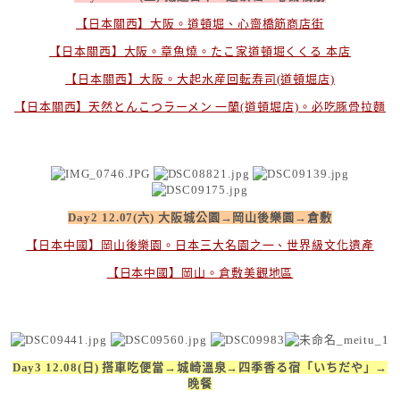
【日本關西】大阪。道頓堀、心齋橋筋商店街
【日本關西】大阪。章魚燒。たこ家道頓堀くくる 本店
【日本關西】大阪。大起水産回転寿司(道頓堀店)
【日本關西】天然とんこつラーメン 一蘭(道頓堀店)。必吃豚骨拉麵
Day2 12.07(六) 大阪城公園→岡山後樂園→倉敷
【日本中國】岡山後樂園。日本三大名園之一、世界級文化遺產
【日本中國】岡山。倉敷美觀地區
Day3 12.08(日) 搭車吃便當→城崎溫泉→四季香る宿「いちだや」→
晚餐