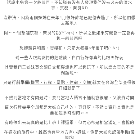
話說小兔第一次趣關西，不知道有沒有人發現我們沒去必去的清水
寺、京都、奈良XD
沒辦法，因為兩個姊姊在去年4月很奸詐地已經偷去過了，所以他們想
去新地方
阿～～很想趣京都、奈良的說(*´>д<)，所以之後如果有機會一定會再
趣一趟關西吧
想體驗穿和服、賞櫻花，只是大概要n年後了吧(･A･)
聽一些人跟網友們的經驗談，自由行好像真的比跟團好玩
其實我們三姊妹英文跟日文都爆爛也可以趣玩了，所以語言真的不是
問題啦～
只是
行前準備
(
機票、行程、景點、住宿、交通
)就要在台灣全部查得很
仔細就是了
不然到當地才有問題時，要問當地人語言不通就會很窘、又浪費時間
這次行程幾乎全部都是大姊自己排的，真好呀，不然查資料其實也是
要花超多時間的ｃｃ
有時候出去玩真的是比上班上課還累，但內心卻是相當滿足、喜悅的
在這次的旅行中，雖然也有些地方有小遺憾，像是大姊忘記帶手機(沒
網路)