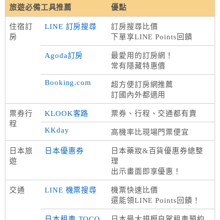
旅遊必備工具推薦
優點
住宿訂
LINE 訂房搜尋
訂房搜尋比價
房
下單享LINE Points回饋
Agoda訂房
最愛用的訂房網！
常有隱藏特惠價
Booking.com
超方便訂房網推薦
訂國內外都適用
票券行
KLOOK客路
票券、行程、交通都有賣
程
KKday
高機率比現場門票便宜
日本旅
日本優惠券
日本藥妝&百貨優惠券總整
遊
理
出示畫面即享優惠！
交通
LINE 機票搜尋
機票快速比價
還能領LINE Points回饋！
日本租車 TOCO
日本最大規模自駕租車預約