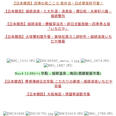
【日本關西】四季の和ごころ 旅弁当。日式便當好可愛！
【日本關西】城崎溫泉。七大外湯、溫泉街、櫻日和、木屋町小路、
城崎蟹包
【日本關西】城崎溫泉。體驗穿浴衣。超日式風旅館～四季香る宿
「いちだや」
【日本關西】大啖蟹料理全餐、美味松葉カニ超好吃。城崎溫泉いち
だや晚餐
Day4 12.09(一) 早點→城崎溫泉→梅田(德國聖誕市集)
【日本關西】豐盛傳統日式早點 こだわりの朝食。城崎溫泉いちだや
早餐
【日本關西】大阪梅田。德國聖誕節市集