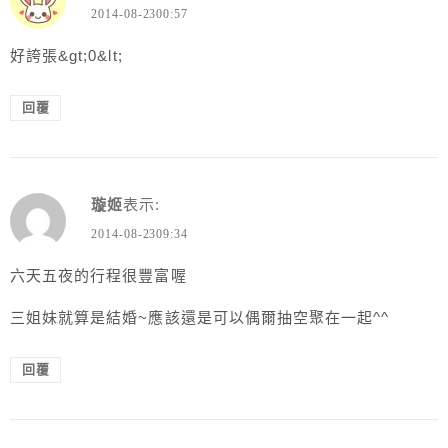
2014-08-2300:57
好誇張&gt;0&lt;
回覆
璇姬
表示:
2014-08-2309:34
六天五夜的行程很豐富喔
三姐妹就算是結婚~應該還是可以偶爾抽空聚在一起^^
回覆