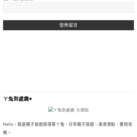
A
L
T
E
R
N
A
T
I
ㄚ兔到處趣♥
V
E
:
Hello，我是親子旅遊部落客ㄚ兔，分享親子旅遊、美食景點、實用攻
略。