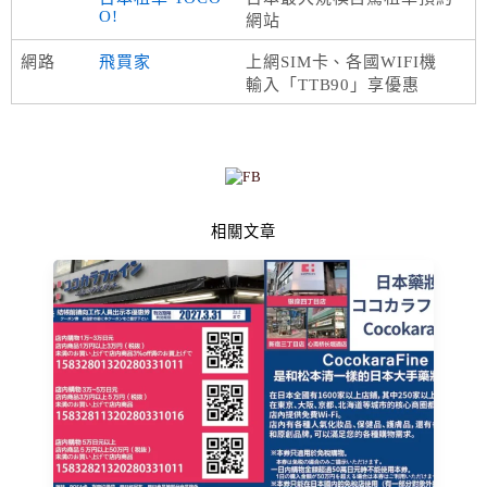
O!
網站
網路
飛買家
上網SIM卡、各國WIFI機
輸入「TTB90」享優惠
相關文章