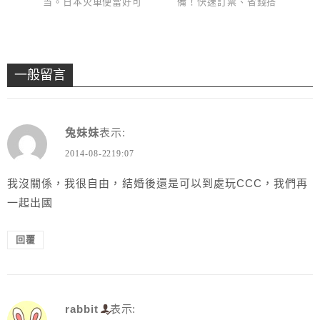
当。日本火車便當好可
備！快速訂票、省錢搭
愛！
遍全日本
一般留言
兔妹妹
表示:
2014-08-2219:07
我沒關係，我很自由，結婚後還是可以到處玩CCC，我們再
一起出國
回覆
rabbit
表示: