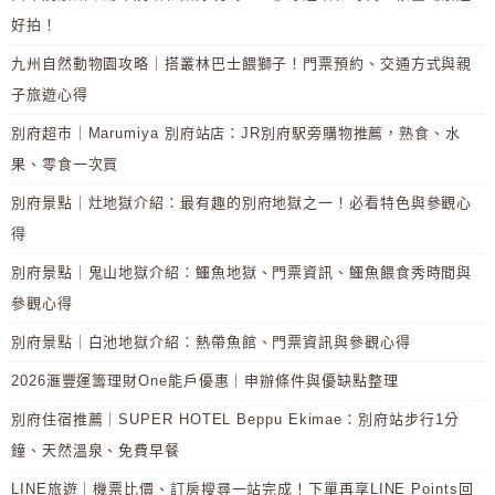
好拍！
九州自然動物園攻略｜搭叢林巴士餵獅子！門票預約、交通方式與親
子旅遊心得
別府超市｜Marumiya 別府站店：JR別府駅旁購物推薦，熟食、水
果、零食一次買
別府景點｜灶地獄介紹：最有趣的別府地獄之一！必看特色與參觀心
得
別府景點｜鬼山地獄介紹：鱷魚地獄、門票資訊、鱷魚餵食秀時間與
參觀心得
別府景點｜白池地獄介紹：熱帶魚館、門票資訊與參觀心得
2026滙豐運籌理財One能戶優惠｜申辦條件與優缺點整理
別府住宿推薦｜SUPER HOTEL Beppu Ekimae：別府站步行1分
鐘、天然溫泉、免費早餐
LINE旅遊｜機票比價、訂房搜尋一站完成！下單再享LINE Points回