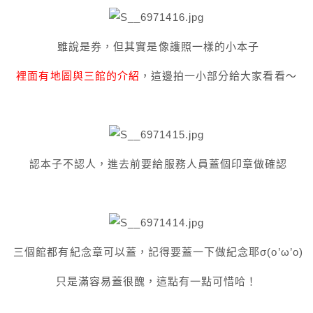
雖說是券，但其實是像護照一樣的小本子
裡面有地圖與三館的介紹
，這邊拍一小部分給大家看看～
認本子不認人，進去前要給服務人員蓋個印章做確認
三個館都有紀念章可以蓋，記得要蓋一下做紀念耶σ(o’ω’o)
只是滿容易蓋很醜，這點有一點可惜哈！