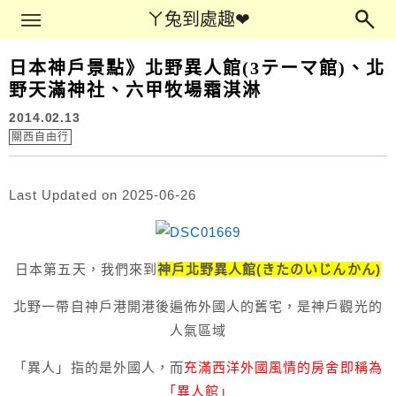
Main Menu
ㄚ兔到處趣❤
ㄚ兔到處趣❤
日本神戶景點》北野異人館(3テーマ館)、北
野天滿神社、六甲牧場霜淇淋
2014.02.13
關西自由行
Last Updated on 2025-06-26
日本第五天，我們來到
神戶北野異人館(きたのいじんかん)
北野一帶自神戶港開港後遍佈外國人的舊宅，是神戶觀光的
人氣區域
「異人」指的是外國人，而
充滿西洋外國風情的房舍即稱為
「異人館」