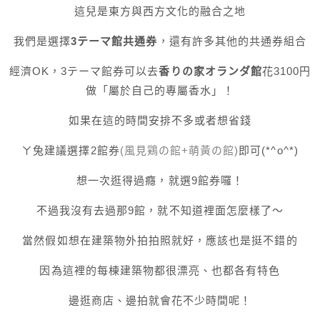
這兒是東方與西方文化的融合之地
我們是選擇
3テーマ館共通券
，還有許多其他的共通券組合
經濟OK，3テーマ館券可以去
香りの家オランダ館
花3100円
做「屬於自己的專屬香水」！
如果在這的時間安排不多或者想省錢
ㄚ兔建議選擇2館券
(風見鶏の館+萌黃の館)
即可(*^o^*)
想一次逛得過癮，就選9館券囉！
不過我沒有去過那9館，就不知道裡面怎麼樣了～
當然假如想在建築物外拍拍照就好，應該也是挺不錯的
因為這裡的每棟建築物都很漂亮、也都各有特色
邊逛商店、邊拍就會花不少時間呢！