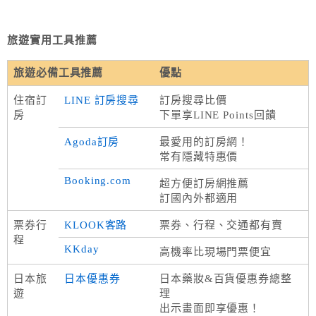
旅遊實用工具推薦
旅遊必備工具推薦
優點
住宿訂
LINE 訂房搜尋
訂房搜尋比價
房
下單享LINE Points回饋
Agoda訂房
最愛用的訂房網！
常有隱藏特惠價
Booking.com
超方便訂房網推薦
訂國內外都適用
票券行
KLOOK客路
票券、行程、交通都有賣
程
KKday
高機率比現場門票便宜
日本旅
日本優惠券
日本藥妝&百貨優惠券總整
遊
理
出示畫面即享優惠！