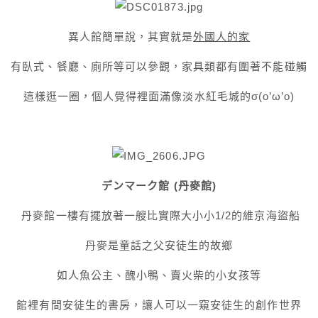
異人館簡單說，其實就是
外國人的家
有臥式、餐廳、廁所等可以參觀，家具類都有圍著不能碰觸
這樣逛一圈，個人覺得裡面滿像淡水紅毛城的σ(o’ω’o)
デンマーク館 (丹麥館)
丹麥館一樓有擺放著一艘比實際大小小1/2的維京海盜船
丹麥是童話之父安徒生的故鄉
如人魚公主、醜小鴨、賣火柴的小女孩等
館裡有間安徒生的書房，讓人可以一窺安徒生的創作世界