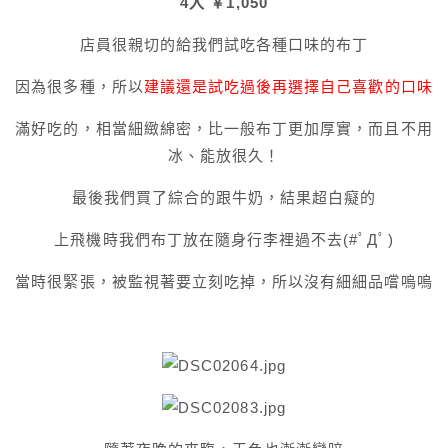
4入 ￥1,050
店員很親切的給我們試吃各種口味的布丁
因為很多種，所以
建議還是試吃過後再選擇自己喜歡的口味
滿好吃的，相當細緻綿密，比一般布丁更加厚實，而且不用
冰、能放很久！
最後我們買了綜合的跟牛奶，結果超白癡的
上飛機時我們布丁放在隨身行李裡過不去(#ﾟДﾟ)
當時很緊張，被監視著要立刻吃掉，所以沒有細細品嚐嗚嗚