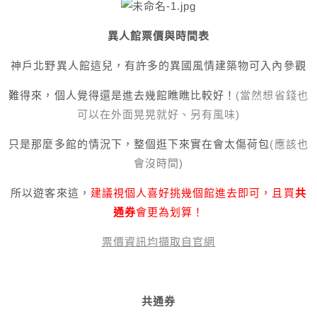
異人館票價與時間表
神戶北野異人館這兒，有許多的異國風情建築物可入內參觀
難得來，個人覺得還是進去幾館瞧瞧比較好！
(當然想省錢也
可以在外面晃晃就好、另有風味)
只是那麼多館的情況下，整個逛下來實在會太傷荷包
(應該也
會沒時間)
所以遊客來這，
建議視個人喜好挑幾個館進去即可，且買
共
通券
會更為划算！
票價資訊均擷取自官網
共通券