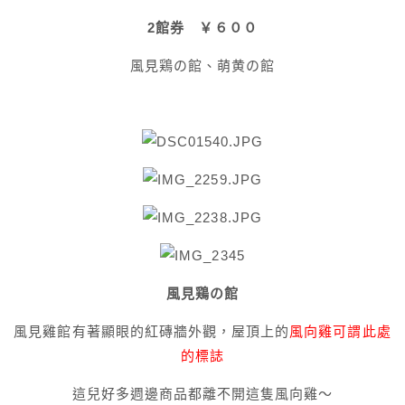
2館券 ￥６００
風見鶏の館、萌黄の館
風見鶏の館
風見雞館有著顯眼的紅磚牆外觀，屋頂上的
風向雞可謂此處
的標誌
這兒好多週邊商品都離不開這隻風向雞～