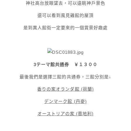
神社高台放眼望去，可以遠眺神戶景色
還可以看到風見雞館的屋頂
是到異人館街一定要來的一個賞景好趣處
3テーマ館共通券 ￥１３００
最後我們是選擇三館的共通券，三館分別是↓
香りの家オランダ館 (荷蘭)
デンマーク館 (丹麥)
オーストリア
の家 (奧地利)