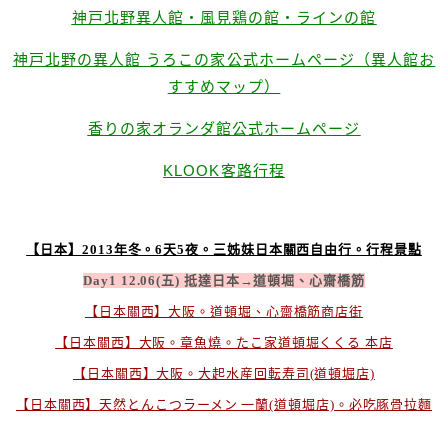
神戸北野異人館・風見鶏の館・ラインの館
神戸北野の異人館 うろこの家公式ホームページ（異人館お
すすめマップ）
香りの家オランダ館公式ホームページ
KLOOK客路行程
【日本】2013年冬。6天5夜。三姊妹日本關西自由行。行程景點
Day1 12.06(五) 抵達日本→道頓堀、心齋橋筋
【日本關西】大阪。道頓堀、心齋橋筋商店街
【日本關西】大阪。章魚燒。たこ家道頓堀くくる 本店
【日本關西】大阪。大起水産回転寿司(道頓堀店)
【日本關西】天然とんこつラーメン 一蘭(道頓堀店)。必吃豚骨拉麵