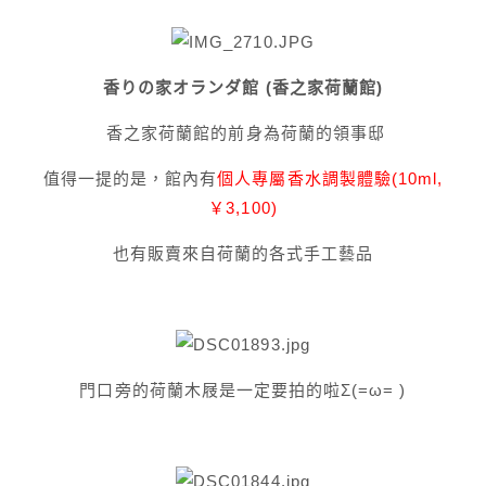
香りの家オランダ館 (香之家荷蘭館)
香之家荷蘭館的前身為荷蘭的領事邸
值得一提的是，館內有
個人專屬香水調製體驗(10ml,
￥3,100)
也有販賣來自荷蘭的各式手工藝品
門口旁的荷蘭木屐是一定要拍的啦Σ(=ω= )