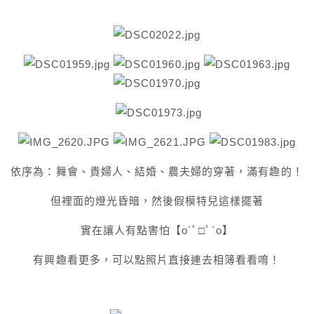
依序為：舞會、貴婦人、結婚、農夫婦的穿著，滿有趣的！
但裡面的燈光昏暗，然後假模特兒這樣擺著
實在讓人有點害怕【o´ﾟ□ﾟ`o】
有興趣看更多，可以點照片直接連去相簿看看唷！