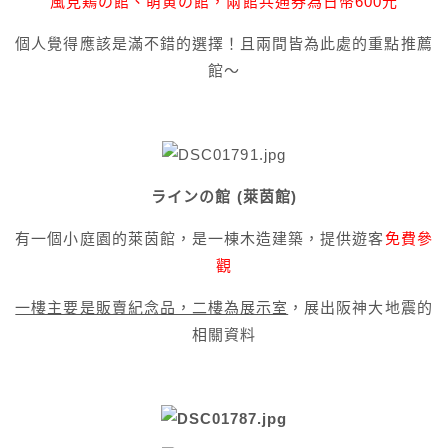
風見鶏の館、萌黄の館，兩館共通券為日幣600元
個人覺得應該是滿不錯的選擇！且兩間皆為此處的重點推薦
館～
ラインの館 (萊茵館)
有一個小庭園的萊茵館，是一棟木造建築，提供遊客
免費參
觀
一樓主要是販賣紀念品，二樓為展示室
，展出阪神大地震的
相關資料