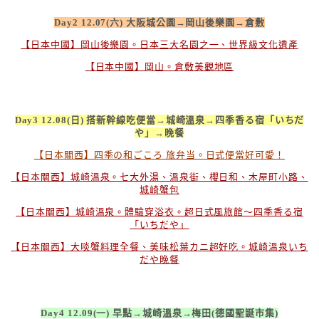
Day2 12.07(六) 大阪城公園→岡山後樂園→倉敷
【日本中國】岡山後樂園。日本三大名園之一、世界級文化遺產
【日本中國】岡山。倉敷美觀地區
Day3 12.08(日) 搭新幹線吃便當→城崎溫泉→四季香る宿「いちだ
や」→晚餐
【日本關西】四季の和ごころ 旅弁当。日式便當好可愛！
【日本關西】城崎溫泉。七大外湯、溫泉街、櫻日和、木屋町小路、
城崎蟹包
【日本關西】城崎溫泉。體驗穿浴衣。超日式風旅館～四季香る宿
「いちだや」
【日本關西】大啖蟹料理全餐、美味松葉カニ超好吃。城崎溫泉いち
だや晚餐
Day4 12.09(一) 早點→城崎溫泉→梅田(德國聖誕市集)