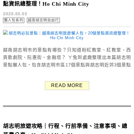
點資訊總整理！Ho Chi Minh City
2020.03.03
懶人包系列
越南胡志明自由行
越南胡志明市的景點有哪些？只知道粉紅教堂、紅教堂、西
貢歌劇院、阮惠街、金融塔？ ㄚ兔到處趣整理出本篇胡志明
景點懶人包，包含胡志明市區17個景點與胡志明近郊3個景點
資訊總整理，到胡志明自由行去哪玩就看這一篇！ （關於行
前準備與注意事項看這篇） 胡志明市 旅遊地圖 胡志明市的
READ MORE
景點相當密集，幾乎聚集在第一郡內，用走的都能到，搭乘
Grab約25,000-35,000越盾之間，其中只有粉紅教堂稍遠，
位於第三...
胡志明旅遊攻略｜行程、行前準備、注意事項、總