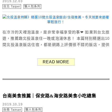
2019.12.03
台北 Taipei
懶人包系列
在冷冷的天裡泡溫泉，是非常幸福享受的事❤ 如果到台北旅
遊，推薦趣北投溫泉住一晚或泡湯休息！ 本篇特別精選出10
間北投溫泉飯店住宿，都是網路上評價很不錯的飯店，提供
給計畫到北投旅遊的遊客做參考。 北投溫泉飯店+熱門景點
地圖 Map 北投溫泉的交通相當方便又簡單，沒開車也OK！
READ MORE
只要搭乘捷運淡水線至北投站，轉乘新北投支線至新北投捷
運站即可，各大溫泉飯店與景點鄰近「新北投捷運站」，步
行皆可...
台南美食推薦｜保安路&海安路美食小吃總集
2019.10.19
台南 Tainan
懶人包系列