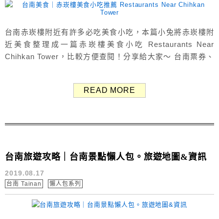
台南赤崁樓附近有許多必吃美食小吃，本篇小兔將赤崁樓附
近美食整理成一篇赤崁樓美食小吃 Restaurants Near
Chihkan Tower，比較方便查閱！分享給大家～ 台南票券、
行程：Klook、KKday 台南訂房：Agoda、Booking.com 赤
崁樓美食地圖 Map 赤崁樓附近美食 李媽媽民族鍋燒意麵老
READ MORE
店 Minzu Nabeyaki Noodle Shop 號稱「台南最古老、最
傳...
台南旅遊攻略｜台南景點懶人包。旅遊地圖&資訊
2019.08.17
台南 Tainan
懶人包系列