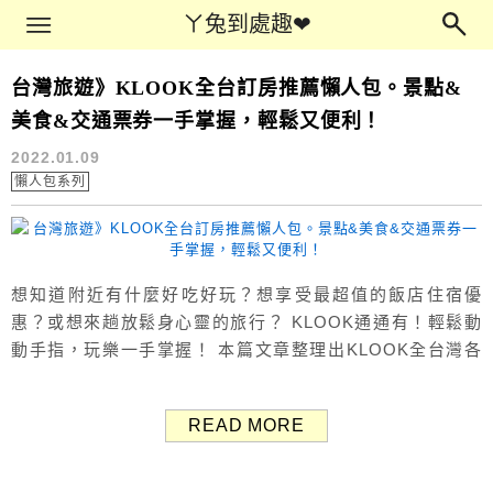
Main Menu
ㄚ兔到處趣❤
ㄚ兔到處趣❤
台灣旅遊》KLOOK全台訂房推薦懶人包。景點&
懶人包系列
美食&交通票券一手掌握，輕鬆又便利！
2022.01.09
懶人包系列
想知道附近有什麼好吃好玩？想享受最超值的飯店住宿優
惠？或想來趟放鬆身心靈的旅行？ KLOOK通通有！輕鬆動
動手指，玩樂一手掌握！ 本篇文章整理出KLOOK全台灣各
縣市旅遊懶人包，透過KLOOK即可完成訂房、景點、美食、
交通、票券等行程規劃，讓旅遊變得更輕鬆更便利。 台灣
READ MORE
北部 Northern Taiwan 台北 Taipei → 景點&美食&交通票券
→ 台北飯店訂房...