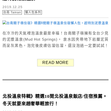
2019.12.25
台南 Tainan
懶人包系列
在冷冷的天氣裡泡溫泉最是幸福！台南關子嶺擁有全台少見
的泥漿溫泉(Mud Hot Springs)。 泉水因夾帶地下岩層泥質
而呈灰黑色，泡完後皮膚估溜估溜，還沒泡過一定要試試！
本篇精選出8間關子嶺溫泉住宿資訊，都是網路上評價很不錯
的飯店或民宿，大家快依照喜好與預算選出適合自己的旅館
READ MORE
吧。 ☀延伸閱讀：關子嶺一日遊景點特輯 關子嶺溫泉住宿
&景點地圖 Map 關子嶺除了有溫泉，周遭...
北投溫泉特輯》精選10間北投溫泉飯店/住宿推薦。
冬天就要來趟奢華輕旅行！