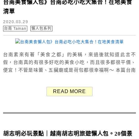
台南美食懶人包》台南必吃小吃大集合！在地美食
清單
2020.03.29
台南 Tainan
懶人包系列
台南素來有著「美食之都」的美稱，來過後就知道此言不
假，台南真的有很多好吃的美食小吃，而且很多都很平價、
便宜！不管是味蕾、五臟廟或是荷包都很幸福啊～ 本篇台南
必吃小吃大集合主要針對台南小吃撰寫，有觀光客排隊名
店，也有在地人都愛的古早味（比較沒有那種美美的餐廳
READ MORE
😂） 下面ㄚ兔大致將台南有名的必吃小吃分成13個類別：牛
肉湯、鍋燒意麵、虱目魚、米糕、碗粿、豬心冬粉、蝦仁
飯、肉圓、小卷米粉、羊肉、炒鱔魚、點心...
胡志明必玩景點｜越南胡志明旅遊懶人包。20個景