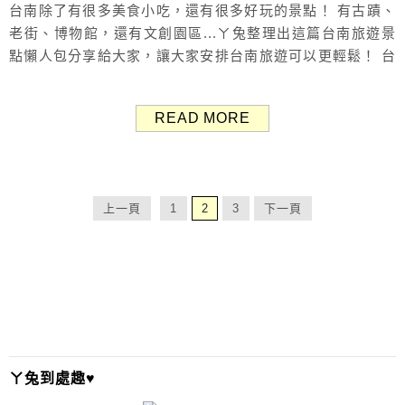
台南除了有很多美食小吃，還有很多好玩的景點！ 有古蹟、
老街、博物館，還有文創園區...ㄚ兔整理出這篇台南旅遊景
點懶人包分享給大家，讓大家安排台南旅遊可以更輕鬆！ 台
南票券、行程：Klook、KKday 台南訂房：Agoda、
Booking.com 台南旅遊地圖 Tainan Map 如時間有限或第一
READ MORE
次到台南旅遊，可優先考慮標題打星號☆ 的景點，是個人認
為特別有歷史文化或特色的地方。 還沒來過台南的...
上一頁
1
2
3
下一頁
ㄚ兔到處趣♥