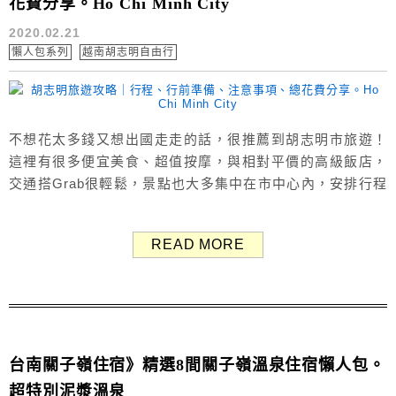
花費分享。Ho Chi Minh City
2020.02.21
懶人包系列
越南胡志明自由行
不想花太多錢又想出國走走的話，很推薦到胡志明市旅遊！
這裡有很多便宜美食、超值按摩，與相對平價的高級飯店，
交通搭Grab很輕鬆，景點也大多集中在市中心內，安排行程
簡單、旅費便宜，是個很不錯的選擇！ 本篇文章是胡志明自
由行攻略集，整理出胡志明市的簡介、交通、行前準備、注
READ MORE
意事項...等資訊，還有我們自己的行程規劃、總花費，通通
統整在一篇一併分享～ 看完這篇就可以輕鬆趣胡志明玩啦，
祝福大家都有趟快樂的越...
台南關子嶺住宿》精選8間關子嶺溫泉住宿懶人包。
超特別泥漿溫泉