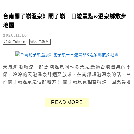
台南關子嶺溫泉》關子嶺一日遊景點&溫泉鄉散步
地圖
2020.11.10
台南 Tainan
懶人包系列
天氣漸漸轉涼，好想泡溫泉啊～冬天是最適合泡溫泉的季
節，冷冷的天泡溫泉舒適又放鬆。在南部想泡溫泉的話，台
南關子嶺溫泉是個好地方！ 關子嶺泉質相當特殊，因夾帶地
下岩層泥質，泉水呈灰黑色，因而有黑色溫泉、泥漿溫泉之
稱，屬鹼性碳酸泉，潤滑帶有硫味，含豐富礦物質，溫度約
READ MORE
75℃左右，傳言對消除疲勞、美容、胃腸慢性病、風濕關節
炎及香港腳有幫助。 關子嶺周遭有許多景點，到關子嶺可泡
溫泉、吃美食、逛景點，趁著週末假...