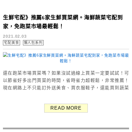
生鮮宅配》推薦6家生鮮買菜網。海鮮蔬菜宅配到
家，免跑菜市場最輕鬆！
2021.02.03
宅配美食
懶人包系列
還在跑菜市場買菜嗎？如果沒試過線上買菜一定要試試！可
以節省好多出門買菜的時間，省時省力超輕鬆，非常推薦！
現在網路上不只能訂外送美食、買衣服鞋子，還能買到蔬菜
水果、海鮮肉品、即食調理包等多種食材，只要在網路上選
購，各種生鮮蔬果直接冷凍宅配到家，食材新鮮美味、便利
READ MORE
度100%。 平日裡將食材冰在冰箱冷藏或冷凍庫內，需要時
再拿出來料理即可，非常方便。 以下整理出台灣6家生鮮宅
配網：佐佐鮮、36Life ...