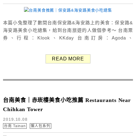
本篇小兔整理了數間台南保安路&海安路上的美食：保安路&
海安路美食小吃總集，給到台南旅遊的人做個參考～ 台南票
券、行程：Klook、KKday 台南訂房：Agoda、
Booking.com 台南保安路&海安路美食地圖 Map 保安路與海
安路相鄰，這兩條路上有很多台南知名美食！ 台南保安路&
READ MORE
海安路美食 阿明豬心冬粉 保安路上的超人氣美食，假日時常
大排長龍～ 除了豬心、豬...
台南美食｜赤崁樓美食小吃推薦 Restaurants Near
Chihkan Tower
2019.10.08
台南 Tainan
懶人包系列