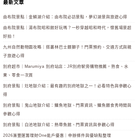
最新文章
由布院景點｜金鱗湖介紹：由布院必訪景點，夢幻湖景與旅遊心得
由布院景點｜湯布院昭和館好玩嗎？一秒穿越昭和時代，懷舊場景超
好拍！
九州自然動物園攻略｜搭叢林巴士餵獅子！門票預約、交通方式與親
子旅遊心得
別府超市｜Marumiya 別府站店：JR別府駅旁購物推薦，熟食、水
果、零食一次買
別府景點｜灶地獄介紹：最有趣的別府地獄之一！必看特色與參觀心
得
別府景點｜鬼山地獄介紹：鱷魚地獄、門票資訊、鱷魚餵食秀時間與
參觀心得
別府景點｜白池地獄介紹：熱帶魚館、門票資訊與參觀心得
2026滙豐運籌理財One能戶優惠｜申辦條件與優缺點整理