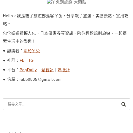
Hello，我是親子旅遊部落客ㄚ兔，分享親子旅遊、美食景點、實用攻
略。
包含媽媽禮懶人包、日本優惠券等資訊，陪你輕鬆規劃旅遊，一起探
索生活中的樂趣！
♥ 認識我：
關於ㄚ兔
♥ 社群：
FB
｜
IG
♥ 平台：
PopDaily
｜
愛食記
｜
媽咪拜
♥ 信箱：rabb0805@gmail.com