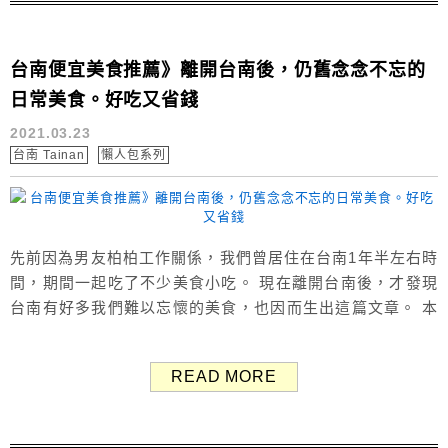
台南便宜美食推薦》離開台南後，仍舊念念不忘的
日常美食。好吃又省錢
2021.03.23
台南 Tainan
懶人包系列
先前因為男友柏柏工作關係，我們曾居住在台南1年半左右時
間，期間一起吃了不少美食小吃。 現在離開台南後，才發現
台南有好多我們難以忘懷的美食，也因而生出這篇文章。 本
篇特別整理出ㄚ兔&柏柏當時住在台南常吃，離開台南後仍舊
念念不忘的美食。 日常美食大集合！算一算共有21間，以下
READ MORE
附上食記連結，大部分都是一些便宜又不錯吃的食物，非常
適合當作平常的一餐。 說不定再過數年會逐漸淡忘，趁現在
還有印象趕快記...