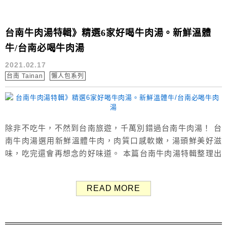
台南牛肉湯特輯》精選6家好喝牛肉湯。新鮮溫體
牛/台南必喝牛肉湯
2021.02.17
台南 Tainan
懶人包系列
除非不吃牛，不然到台南旅遊，千萬別錯過台南牛肉湯！ 台
南牛肉湯選用新鮮溫體牛肉，肉質口感軟嫩，湯頭鮮美好滋
味，吃完還會再想念的好味道。 本篇台南牛肉湯特輯整理出
台南6家牛肉湯給大家：阿寶牛肉湯、康樂街牛肉湯、阿安牛
肉湯、六千泓佐牛肉湯、旗哥牛肉湯、文章牛肉湯。 以下依
READ MORE
據Google地圖人氣指數從低排到高，大家可參考Google評價
分數，也可以點照片及文章標題進入ㄚ兔的詳細食記看菜
單。 ...