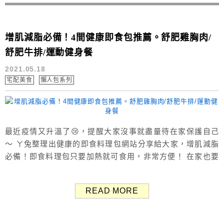
增肌減脂必備！4間健康即食包推薦。舒肥雞胸肉/
舒肥牛排/運動健身餐
2021.05.18
宅配美食
懶人包系列
最近疫情又升溫了😢，提醒大家沒事就盡量待在家保護自己
～ ㄚ兔整理出健康的即食料理包網站分享給大家，增肌減脂
必備！即食料理包只要加熱就可食用，非常方便！ 在家也要
記得適時做運動，有研究顯示肌肉越多，抗病毒能力越好，
運動前後搭配健康營養的美食料理，這樣才能增強免疫力對
READ MORE
抗病毒喔！ 以下整理出4家即食料理網站：UP Sports、
SoExpert 瘦達人減醣廚房、大成享點子 Yummy Dots、
Epic...