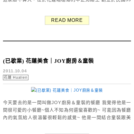
年，是花蓮有名的美食之一 涂媽媽原本是為了貼補家用才
開始賣肉粽的 沒想到後來大受歡迎 從手推車到開店面，現在
READ MORE
在網路上也都可以訂購 涂媽媽肉粽這裡沒有多賣什麼其他
的餐點 就是肉粽、...
(已歇業) 花蓮美食｜JOY廚房＆童裝
2011.10.04
花蓮 Hualien
今天要去的是一間叫做JOY廚房＆童裝的餐廳 我覺得他是一
間很可愛的小餐廳~個人不知為何還蠻喜歡的~ 可能因為餐廳
內的氣氛給人很溫馨很輕鬆的感覺~ 他是一間結合童裝跟美
食的餐廳唷，聽起來蠻特別的吧！ 一樓是用餐區，二樓上去
就有賣童裝囉~ 這間餐廳的擺設很可愛>///< 看背面就知道是