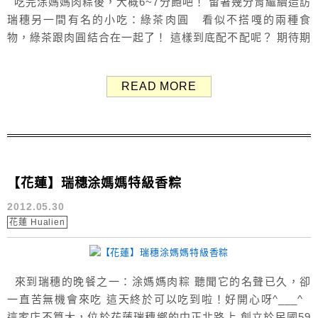
吃完涂媽媽肉粽後，大概6~7分飽吧！ 留著幾分胃繼續造訪
瑞穗另一間有名的小吃：綠茶肉圓 看似不搭嘎的兩種食
物，綠茶跟肉圓結合在一起了！ 這樣到底配不配呢？ 期待期
待，最喜歡嘗試這種新奇的食物了！ 貼心小兔一定會拍的
菜單！ 涂媽媽只賣肉粽跟湯，綠茶肉圓還有賣其他食物唷 據
READ MORE
網民所說，好像他的鵝肉冬粉也是不錯吃低！ 店內就是
在台灣一般常見的樣子，...
【花蓮】瑞穗涂媽媽特級香粽
2012.05.30
花蓮 Hualien
來到瑞穗的晚餐之一：涂媽媽肉粽 聽聞它的名聲已久，卻
一直苦無機會來吃 這天終於可以吃到啦！好開心呀^___^
這家店不算大，位於花蓮瑞穗鄉的中正北路上 創立於民國59