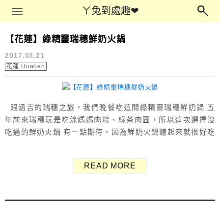
Main Menu
ㄚ兔到處趣❤
ㄚ兔到處趣❤
【花蓮】綠精靈瑞穗鮮奶火鍋
花蓮美食
2017.03.21
花蓮 Hualien
跟涵吉的瑞穗之旅，我們晚餐吃這間綠精靈瑞穗鮮奶鍋 五
年前來瑞穗玩是吃涂媽媽肉粽、綠茶肉圓，所以這次選擇沒
吃過的鮮奶火鍋 有一點期待，因為鮮奶火鍋聽起來就很好吃
～～ 餐廳外觀 餐廳外面沒有招牌，要稍微努力注意才可以
看到這裡有一間餐廳XD 上頭的草木叢生，也算是該店的一大
READ MORE
特色 唯一的標示放在盆栽後方，也不太顯眼，幸好有店家
地址跟google map ...