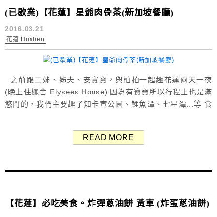
(已歇業)【花蓮】星爺肉骨茶(新加坡餐廳)
2016.03.21
花蓮 Hualien
之前跟二姊、姊夫、安寶寶，與柏柏一起趣花蓮兩天一夜
(晚上住欐舍 Elysees House) 因為有寶寶所以行程上也是滿
悠閒的，我們主要趣了知卡宣公園、鯉魚潭、七星潭...等 食
物吃了炸蛋蔥油餅、公正包、鵝肉先生、自強夜市(剛好在熄
燈前有再去一次XD) 在第二天即將回程時，在市區不知道要
READ MORE
吃什麼，就來吃這間星爺新加坡肉骨茶餐廳了~ 在花蓮美
食地圖上，大多都可...
【花蓮】必吃美食。炸彈蔥油餅 黃車 (炸蛋蔥油餅)