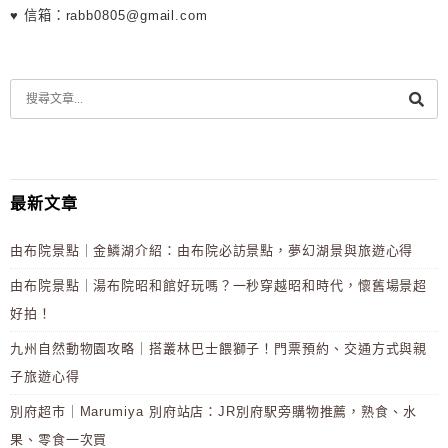
♥ 信箱：rabb0805@gmail.com
最新文章
由布院景點｜金鱗湖介紹：由布院必訪景點，夢幻湖景與旅遊心得
由布院景點｜湯布院昭和館好玩嗎？一秒穿越昭和時代，懷舊場景超
好拍！
九州自然動物園攻略｜搭叢林巴士餵獅子！門票預約、交通方式與親
子旅遊心得
別府超市｜Marumiya 別府站店：JR別府駅旁購物推薦，熟食、水
果、零食一次買