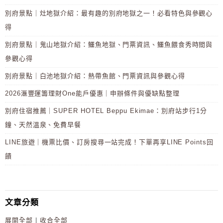
別府景點｜灶地獄介紹：最有趣的別府地獄之一！必看特色與參觀心
得
別府景點｜鬼山地獄介紹：鱷魚地獄、門票資訊、鱷魚餵食秀時間與
參觀心得
別府景點｜白池地獄介紹：熱帶魚館、門票資訊與參觀心得
2026滙豐運籌理財One能戶優惠｜申辦條件與優缺點整理
別府住宿推薦｜SUPER HOTEL Beppu Ekimae：別府站步行1分
鐘、天然溫泉、免費早餐
LINE旅遊｜機票比價、訂房搜尋一站完成！下單再享LINE Points回
饋
文章分類
展開全部
|
收合全部