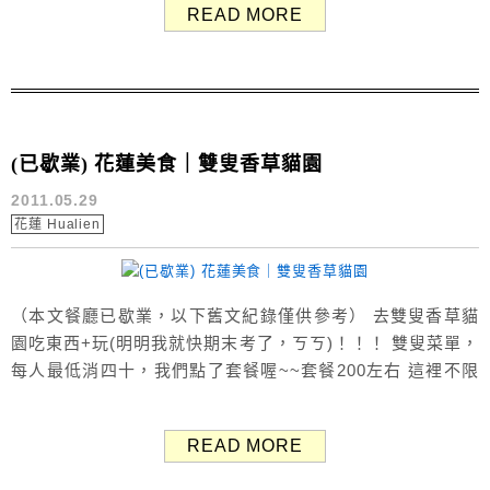
READ MORE
兔子了吧，ｃｃ 很多很多的兔娃娃當裝飾，這裡根本就是我
的地盤嘛A_A 餐廳內還有雜誌可以免費翻閱唷～很貼心...
(已歇業) 花蓮美食｜雙叟香草貓園
2011.05.29
花蓮 Hualien
（本文餐廳已歇業，以下舊文紀錄僅供參考） 去雙叟香草貓
園吃東西+玩(明明我就快期末考了，ㄎㄎ)！！！ 雙叟菜單，
每人最低消四十，我們點了套餐喔~~套餐200左右 這裡不限
用餐時間，又可以上網真好 用餐環境挺舒適的，旁邊的玻璃
窗可以直接看到他們的庭院 有好多貓好可愛喔~~雖然我比較
READ MORE
喜歡狗啦：Ｐ 因為有玻璃窗擋著，所以不用怕用餐環境不衛
生 簡單又好看的桌子號碼牌~ 等餐時間或者吃完後都可以去