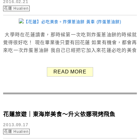
2016.02.21
花蓮 Hualien
大學時在花蓮讀書，那時候第一次吃到炸蛋蔥油餅的時候就
覺得很好吃！ 現在畢業後只要有回花蓮 如果有機會，都會再
來吃一次炸蛋蔥油餅 我自己已經把它加入來花蓮必吃的美食
名單中了(*^-^*) 炸彈蔥油餅就在花蓮市區內 這次是跟姊姊、
姊夫還有柏柏一起到花蓮玩時順便來吃的！ (晚上住姊姊朋友
READ MORE
民宿欐舍 Elysees House) 在這條蔥油餅街(復興街)上，有
數家蔥油餅 其中最有名的不外乎就...
花蓮旅遊｜東海岸美食～升火依娜現烤飛魚
2013.09.17
花蓮 Hualien