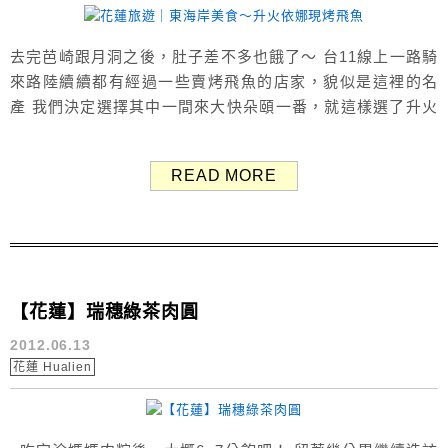
去完芭崎跟月洞之後，肚子差不多也餓了～ 台11線上一路騎
來路陸續續都有經過一些賣烤飛魚的店家，貌似是這裡的名
產 我們決定選擇其中一間來大快朵頤一番，就這樣選了升火
依娜現烤飛魚 這間位於台11線月洞與石梯坪公路旁的升火
依娜 外表簡單也無過度裝潢，顯現出在地人的性格風情 經
READ MORE
營者是幾位當地的原住民，談吐間說著我們不熟悉的母語 希
望原住民的語言與文化能一直這樣傳承下去～ &n...
【花蓮】瑞穗綠茶肉圓
2012.06.13
花蓮 Hualien