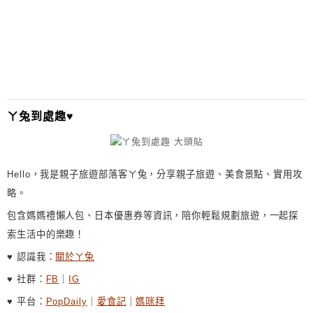
貓園裡面跟...
ㄚ兔到處趣♥
Hello，我是親子旅遊部落客ㄚ兔，分享親子旅遊、美食景點、實用攻
略。
包含媽媽禮懶人包、日本優惠券等資訊，陪你輕鬆規劃旅遊，一起探
索生活中的樂趣！
♥ 認識我：
關於ㄚ兔
♥ 社群：
FB
｜
IG
♥ 平台：
PopDaily
｜
愛食記
｜
媽咪拜