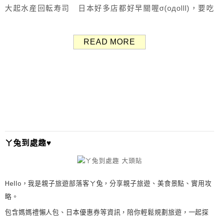
大起水産回転寿司 日本好多店都好早關喔σ(oдolll)，要吃
美食需盡早 這間開到11點算晚的了，趕快跑進來吃 大起水産
的海鮮是產地直送，想當然爾就是以新鮮為主要賣點 菜單
READ MORE
這間主要分105、158、210、263、368、525円等六種價位
不過其實吃迴轉壽司可...
ㄚ兔到處趣♥
Hello，我是親子旅遊部落客ㄚ兔，分享親子旅遊、美食景點、實用攻
略。
包含媽媽禮懶人包、日本優惠券等資訊，陪你輕鬆規劃旅遊，一起探