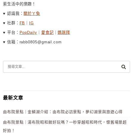
索生活中的樂趣！
♥ 認識我：
關於ㄚ兔
♥ 社群：
FB
｜
IG
♥ 平台：
PopDaily
｜
愛食記
｜
媽咪拜
♥ 信箱：rabb0805@gmail.com
最新文章
由布院景點｜金鱗湖介紹：由布院必訪景點，夢幻湖景與旅遊心得
由布院景點｜湯布院昭和館好玩嗎？一秒穿越昭和時代，懷舊場景超
好拍！