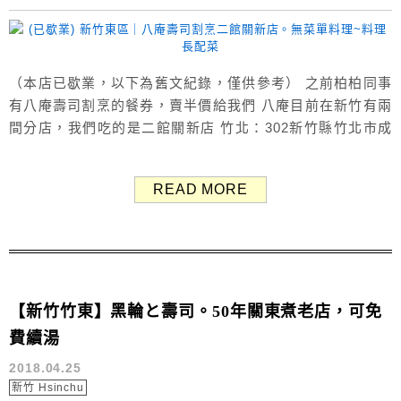
（本店已歇業，以下為舊文紀錄，僅供參考） 之前柏柏同事
有八庵壽司割烹的餐券，賣半價給我們 八庵目前在新竹有兩
間分店，我們吃的是二館關新店 竹北：302新竹縣竹北市成
功二街166號 二館：300新竹市東區關新西街69號 餐廳外觀
很顯眼的日式建築外觀，看起來頗高級 餐廳環境 有吧檯座
READ MORE
位跟一般座位，用餐氣氛還不錯 菜單 八庵主要提供日本料
理，價格屬中價位 有壽司、生魚片、手...
【新竹竹東】黑輪と壽司。50年關東煮老店，可免
費續湯
2018.04.25
新竹 Hsinchu