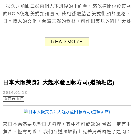
很久之前跟二姊兩個人下班後的小約會，來吃這間位於東區
的NCIS德相美式加州壽司 德相餐廳結合美式街頭的風格，
日本職人的文化，台灣天然的食材，創作出美味的料理 大姊
當時還懷著身孕，不便吃生魚片，所以這次就沒有她了><
(而且她在別的縣市) 餐廳環境 的確是美式風格，不說的
READ MORE
話，像吃美式漢堡類的餐廳 每個人都有一個小盤子，...
日本大阪美食》大起水産回転寿司(道頓堀店)
2014.01.12
關西自由行
來日本當然要吃些日式料理，其中不可或缺的 當然一定有生
魚片、握壽司啦！ 我們在道頓堀街上晃著晃著就選了這間：