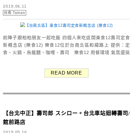
2019.06.11
台南 Tainan
前陣子跟柏柏朋友一起吃飯 四個人來吃這間楽食12壽司定食
新概念店 (樂食12) 樂食12位於台南北區和緯路上 提供：定
食、火鍋、烏龍麵、咖哩、壽司 樂食12 用餐環境 氣氛還挺
不錯的，悠閒輕鬆！ 樂食12菜單 Menu 價位250-400元之
間 餐點的內用、外帶價格不一樣 內用包含飲料與甜點，飲料
READ MORE
不限金額任選 餐具自取 三拼丼 328元 炸蝦...
【台北中正】壽司郎 スシロー。台北車站迴轉壽司/
館前路店
2019.05.16