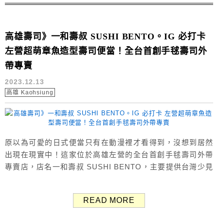
高雄壽司》一和壽叔 SUSHI BENTO。IG 必打卡
左營超萌章魚造型壽司便當！全台首創手毬壽司外
帶專賣
2023.12.13
高雄 Kaohsiung
原以為可愛的日式便當只有在動漫裡才看得到，沒想到居然
出現在現實中！這家位於高雄左營的全台首創手毬壽司外帶
專賣店，店名一和壽叔 SUSHI BENTO，主要提供台灣少見
的手毬壽司以及全新超萌造型壽司便當，可說是IG必打卡。
一和壽叔保留日本職人精神並融合各國元素，製作出極具特
READ MORE
色手毬壽司，並且堅持選用漁港新鮮直送漁獲，皆為進口的
高檔生食級食材，就連壽司的醋飯都與眾不同，特別以天然