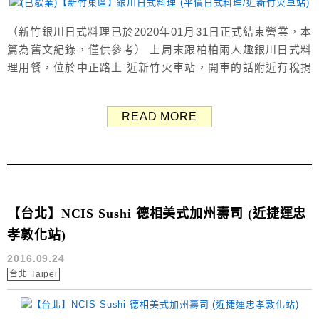
（新竹銀川日式料理已於2020年01月31日正式結束營業，本
篇為舊文紀錄，僅供參考） 上周末跟柏柏兩人趣銀川日式料
理用餐，位於中正路上 近新竹火車站，開車的話附近有稅捐
處大樓、府後街停車場可停車，停車方便 因為男友不太吃生
魚片，所以我跟他較少吃日式料理 但我個人是滿喜歡的啦！
READ MORE
（本篇體驗文為小兔真實感受分享） 店家外觀 招牌上寫著
大大的銀川 如此醒目不難找到 外面有放菜...
【台北】NCIS Sushi 德相美式加州壽司 (近捷運忠
孝敦化站)
2016.09.24
台北 Taipei