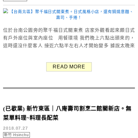
位於台南公園旁的聚千福日式關東煮 店家外觀看起來頗日式
有戶外座位與室內座位 用餐環境 我們晚上六點出頭來的，
這時還沒什麼客人 接近六點半左右人才開始變多 據說太晚來
有些熱門的關東煮就沒了 聚千福菜單 Menu 鍋燒麵、壽
司、日式涼麵、手捲 關東煮種類多，有三十種左右的選擇
READ MORE
10-30元之間，直接跟店家點即可 可以選湯料一起或湯料分
開 醬料有：原味、芥末、...
(已歇業) 新竹東區｜八庵壽司割烹二館關新店。無
菜單料理~料理長配菜
2018.07.27
新竹 Hsinchu