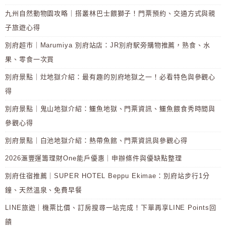
九州自然動物園攻略｜搭叢林巴士餵獅子！門票預約、交通方式與親
子旅遊心得
別府超市｜Marumiya 別府站店：JR別府駅旁購物推薦，熟食、水
果、零食一次買
別府景點｜灶地獄介紹：最有趣的別府地獄之一！必看特色與參觀心
得
別府景點｜鬼山地獄介紹：鱷魚地獄、門票資訊、鱷魚餵食秀時間與
參觀心得
別府景點｜白池地獄介紹：熱帶魚館、門票資訊與參觀心得
2026滙豐運籌理財One能戶優惠｜申辦條件與優缺點整理
別府住宿推薦｜SUPER HOTEL Beppu Ekimae：別府站步行1分
鐘、天然溫泉、免費早餐
LINE旅遊｜機票比價、訂房搜尋一站完成！下單再享LINE Points回
饋