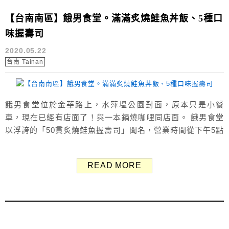
【台南南區】餓男食堂。滿滿炙燒鮭魚丼飯、5種口
味握壽司
2020.05.22
台南 Tainan
餓男食堂位於金華路上，水萍塭公園對面，原本只是小餐
車，現在已經有店面了！與一本鍋燒咖哩同店面。 餓男食堂
以浮誇的「50貫炙燒鮭魚握壽司」聞名，營業時間從下午5點
到凌晨1點，宵夜時段想吃生魚片也沒問題～（有時會不定
休，可事先查看官方FB） 餓男食堂用餐環境 餓男食堂菜
READ MORE
單 Menu 餓男食堂以握壽司、丼飯為主，比較特別的是有提
供30貫、50貫的綜合握壽司。 最有名的是50貫...