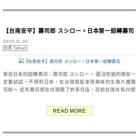
水果醋來製作壽司醋飯。...
【台南安平】壽司郎 スシロー。日本第一迴轉壽司
2020.11.05
台南 Tainan
來自日本的迴轉壽司：壽司郎 スシロー。 還沒吃過的朋友一
定要試試，不用到日本，在台灣就能享用美味的生魚片握壽
司啦～ 近年壽司郎在台灣開了許多分店，目前台灣共有20家
分店，台北、新北、新竹、台中、台南、高雄都吃得到！ ＞
全台店鋪一覽 台灣壽司郎 スシロー 壽司郎成立自1984
READ MORE
年，是來自大阪的日本第一迴轉壽司品牌，營業額高居日本
業界榜首，一年的來客數約1億4千萬，超過日本人口總和。
自創...