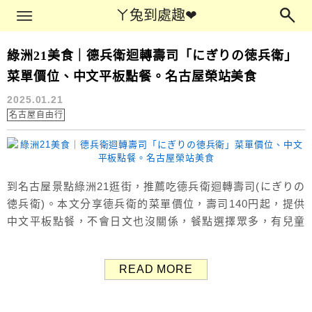
Main Menu
ㄚ兔到處趣❤
ㄚ兔到處趣❤
綠洲21美食｜德兵衛迴轉壽司「にぎりの徳兵衛」
壽司
菜單價位、中文平板點餐。名古屋榮站美食
2025.01.21
名古屋自由行
到名古屋景點綠洲21逛街，推薦吃德兵衛迴轉壽司(にぎりの
徳兵衛)。本文分享德兵衛的菜單價位，壽司140円起，提供
中文平板點餐，不會日文也沒關係，餐點選擇眾多，有兒童
座椅與兒童菜單，帶小孩也很方便。 （Google評價：4.0分
／1387則） 德兵衛迴轉壽司 德兵衛回転寿司 Oasis21店 名
READ MORE
古屋景點「綠洲21」有數間美食餐廳，我們晚餐吃「德兵衛
回転寿司 Oasis21店」，位於綠洲21內的B1銀...