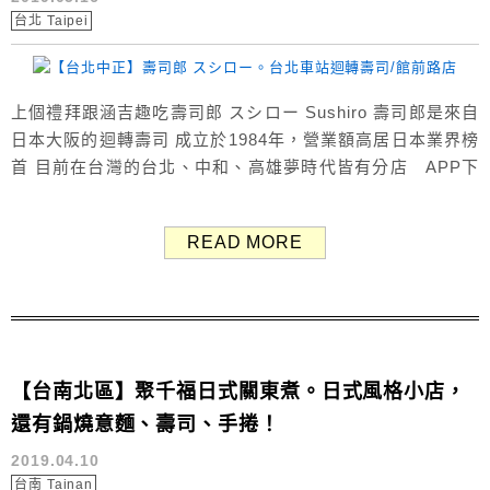
台北 Taipei
上個禮拜跟涵吉趣吃壽司郎 スシロー Sushiro 壽司郎是來自
日本大阪的迴轉壽司 成立於1984年，營業額高居日本業界榜
首 目前在台灣的台北、中和、高雄夢時代皆有分店 APP下
載：IOS版、Android版 記得事先用APP訂位哦！ 這樣就不
用當場排隊等候，超方便輕鬆～ （可提前預訂兩個月後的日
READ MORE
期） 我們吃的這間在台北車站附近 館前路上的台灣旗艦店
路口處在麥當勞旁邊...
【台南北區】聚千福日式關東煮。日式風格小店，
還有鍋燒意麵、壽司、手捲！
2019.04.10
台南 Tainan