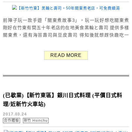
前陣子玩一款手遊「關東煮故事3」，玩一玩好想吃關東煮
剛好在竹東有間五十年老店的在地美食黑輪と壽司 提供多樣
關東煮，還有海苔壽司與豆皮壽司 得知後就想趕快趣吃一
下，一飽口腹之慾 店家外觀 菜單價目表 提供多樣關東
煮，大部分10元、其餘12-18元之間 如果單純吃關東煮吃到
READ MORE
飽，缺一個主食好像怪怪的（不習慣） 所以覺得店家很聰
明，除了賣關東煮以外還有賣壽司 壽司有海苔壽司和...
(已歇業)【新竹東區】銀川日式料理 (平價日式料
理/近新竹火車站)
2017.03.24
合作體驗
新竹 Hsinchu