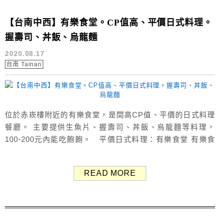
【台南中西】有樂食堂。CP值高、平價日式料理。
握壽司、丼飯、烏龍麵
2020.08.17
台南 Tainan
位於赤崁樓附近的有樂食堂，是間高CP值、平價的日式料理
餐廳。 主要提供生魚片、握壽司、丼飯、烏龍麵等料理，
100-200元內能吃飽飽。 平價日式料理：有樂食堂 有樂食
堂營業時間為11:00-14:00；17:00-21:00，固定每週二公
休。 有樂食堂菜單 Menu 有樂食堂提供餐點有一品料理、
READ MORE
生魚片、手捲、炸物、握壽司、壽司卷、烏龍麵、丼飯、
湯、飲料。 價格平價、不收...