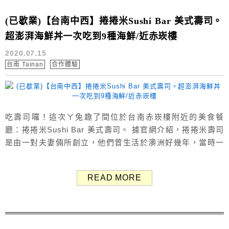
(已歇業)【台南中西】捲捲米Sushi Bar 美式壽司。
超澎湃海鮮丼一次吃到9種海鮮/近赤崁樓
2020.07.15
台南 Tainan
合作體驗
吃壽司囉！這次ㄚ兔趣了間位於台南赤崁樓附近的美食餐
廳：捲捲米Sushi Bar 美式壽司。 據官網介紹，捲捲米壽司
是由一對夫妻倆所創立，他們曾生活於澳洲好幾年，當時一
起在一間連鎖壽司店工作。 後來回台灣後，想把在澳洲的回
憶與美好滋味分享給大家，於是選擇在自己出生地台南開了
READ MORE
間美式壽司專賣店，也就是捲捲米。 關於捲捲米Sushi Bar
美式壽司 捲捲米餐廳外觀活潑可愛。 開車的朋友可以...