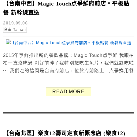
【台南中西】Magic Touch点爭鮮府前店。平板點
餐 新幹線直送
2019.09.06
台南 Tainan
2015年爭鮮推出新的餐飲品牌：Magic Touch点爭鮮 我跟柏
柏一直沒吃過 剛好前陣子我特別想吃生魚片，我們就趣吃啦
～ 我們吃的這間是台南府前店，位於府前路上 点爭鮮用餐
環境 有空位時直接進去就有人會帶位 環境明亮寬敞，相當整
潔舒適 有適合多人用餐的沙發座位，也有吧檯式座位 點餐
READ MORE
攻略 1.平板菜單選擇餐點，點選送出 2.餐點由「新幹線列
車」送達 3.消費滿300元...
【台南北區】楽食12壽司定食新概念店 (樂食12)