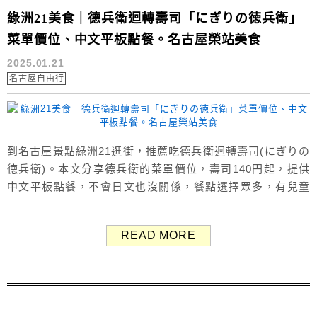
綠洲21美食｜德兵衛迴轉壽司「にぎりの徳兵衛」
菜單價位、中文平板點餐。名古屋榮站美食
2025.01.21
名古屋自由行
到名古屋景點綠洲21逛街，推薦吃德兵衛迴轉壽司(にぎりの
徳兵衛)。本文分享德兵衛的菜單價位，壽司140円起，提供
中文平板點餐，不會日文也沒關係，餐點選擇眾多，有兒童
座椅與兒童菜單，帶小孩也很方便。 （Google評價：4.0分
／1387則） 德兵衛迴轉壽司 德兵衛回転寿司 Oasis21店 名
READ MORE
古屋景點「綠洲21」有數間美食餐廳，我們晚餐吃「德兵衛
回転寿司 Oasis21店」，位於綠洲21內的B1銀...