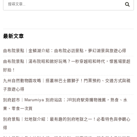
最新文章
由布院景點｜金鱗湖介紹：由布院必訪景點，夢幻湖景與旅遊心得
由布院景點｜湯布院昭和館好玩嗎？一秒穿越昭和時代，懷舊場景超
好拍！
九州自然動物園攻略｜搭叢林巴士餵獅子！門票預約、交通方式與親
子旅遊心得
別府超市｜Marumiya 別府站店：JR別府駅旁購物推薦，熟食、水
果、零食一次買
別府景點｜灶地獄介紹：最有趣的別府地獄之一！必看特色與參觀心
得