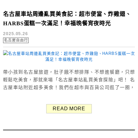
名古屋車站周邊亂買美食記：超市便當、炸雞翅、
HARBS蛋糕一次滿足！幸福晚餐宵夜時光
2025.05.26
名古屋自由行
帶小孩到名古屋旅遊，肚子餓不想排隊、不想進餐廳，只想
輕鬆吃美食，那就來場「名古屋車站亂買美食探險」吧！ 名
古屋車站附近超多美食！我們在超市與百貨公司逛了一圈，
買了超市便當、世界的山將炸雞翅、HARBS千層蛋糕、烤肉
串、鮮奶、草莓、麵包，組合出豐盛又幸福的晚餐&宵夜饗
READ MORE
宴。這篇分享我們毫無計畫、超隨性，卻吃得超滿足的亂買
食記！ 名古屋車站附近美食 我不知道別的小孩怎麼樣，但小
糯米一哭就很難哄下...