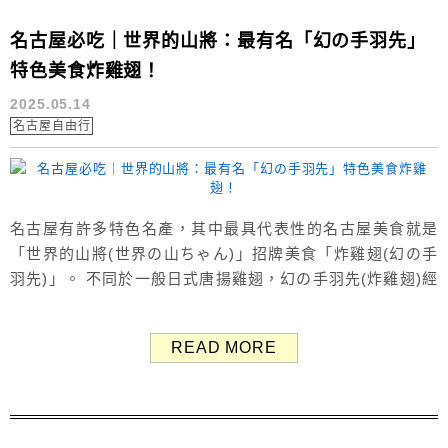
名古屋必吃｜世界的山將：最有名「幻の手羽先」
特色美食炸雞翅！
2025.05.14
名古屋自由行
名古屋有許多特色名產，其中最具代表性的名古屋美食就是
「世界的山將(世界の山ちゃん)」招牌美食「炸雞翅(幻の手
羽先)」。 不同於一般日式唐揚雞翅，幻の手羽先(炸雞翅)經
過特別醃製與調味，灑上濃厚特製「幻胡椒(幻のコショウ)」
香辣過癮，一吃就停不下來，不只征服當地人的味蕾，更成
READ MORE
為觀光客必吃的名古屋美食。現在透過ㄚ兔一起來認識它的
獨特魅力吧！ 關於「世界的山將」幻の手羽先 世界的山將介
紹 世界的山將(世...