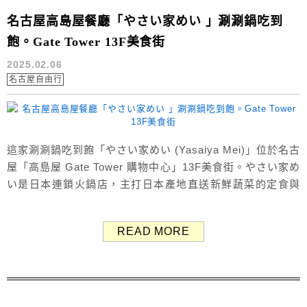
名古屋高島屋餐廳「やさい家めい 」涮涮鍋吃到
飽。Gate Tower 13F美食街
2025.02.06
名古屋自由行
這家涮涮鍋吃到飽「やさい家めい (Yasaiya Mei)」位於名古
屋「高島屋 Gate Tower 購物中心」13F美食街。やさい家め
い是日本連鎖火鍋店，主打日本產地直送新鮮蔬菜的定食與
火鍋吃到飽，於東京、神奈川、愛知、大阪皆設有分店。
（Google評價：3.7分／205則） やさい家めい 涮涮鍋吃到
READ MORE
飽 名古屋高島屋餐廳「やさい家めい」 不知道吃什麼時，
「火鍋」總是最安全的選擇！有飯有麵、有肉...