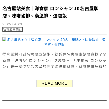
名古屋站美食｜洋食家 ロンシャン JR名古屋駅
店。味噌豬排、漢堡排、蛋包飯
2025.04.29
名古屋自由行
從合掌村回到名古屋車站後，就近在名古屋車站隨意找了間
餐廳「洋食家 ロンシャン」吃晚餐。 ​「洋食家 ロンシャ
ン」是一家位於名古屋的老字號洋食餐廳，餐廳提供多樣的
經典洋食並結合日式風味，如漢堡排、味噌豬排、蛋包飯、
炸蝦、蟹肉可樂餅。​ （Google評價：3.8分／608則） 洋食
READ MORE
家 ロンシャン JR名古屋駅店 我們吃的這家位於「名古屋う
まいもん通り」的廣小路口。 店內設有約40個座位，餐廳內
部裝潢...