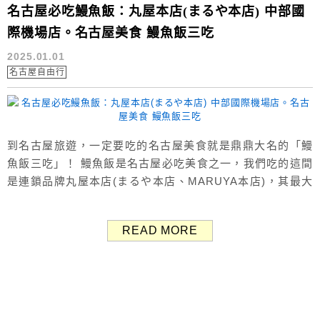
名古屋必吃鰻魚飯：丸屋本店(まるや本店) 中部國
際機場店。名古屋美食 鰻魚飯三吃
2025.01.01
名古屋自由行
到名古屋旅遊，一定要吃的名古屋美食就是鼎鼎大名的「鰻
魚飯三吃」！ 鰻魚飯是名古屋必吃美食之一，我們吃的這間
是連鎖品牌丸屋本店(まるや本店、MARUYA本店)，其最大
特色是每日嚴選活鰻直送「丸屋本店」中央廚房，因此鮮度
絕佳。 （Google評價：4.3分／545則） 丸屋本店 中部國際
READ MORE
機場店 丸屋本店在名古屋擁有多家分店，這間「まるや本店
中部国際空港店」位於中部國際機場4F。 交通位置非常方
便，可...