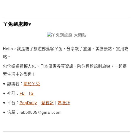
ㄚ兔到處趣♥
Hello，我是親子旅遊部落客ㄚ兔，分享親子旅遊、美食景點、實用攻
略。
包含媽媽禮懶人包、日本優惠券等資訊，陪你輕鬆規劃旅遊，一起探
索生活中的樂趣！
♥ 認識我：
關於ㄚ兔
♥ 社群：
FB
｜
IG
♥ 平台：
PopDaily
｜
愛食記
｜
媽咪拜
♥ 信箱：rabb0805@gmail.com