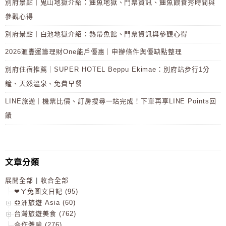
別府景點｜鬼山地獄介紹：鱷魚地獄、門票資訊、鱷魚餵食秀時間與
參觀心得
別府景點｜白池地獄介紹：熱帶魚館、門票資訊與參觀心得
2026滙豐運籌理財One能戶優惠｜申辦條件與優缺點整理
別府住宿推薦｜SUPER HOTEL Beppu Ekimae：別府站步行1分
鐘、天然溫泉、免費早餐
LINE旅遊｜機票比價、訂房搜尋一站完成！下單再享LINE Points回
饋
文章分類
展開全部
|
收合全部
❤ㄚ兔圖文日記 (95)
亞洲旅遊 Asia (60)
台灣旅遊美食 (762)
合作體驗 (276)