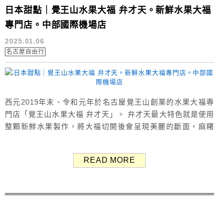
日本甜點｜覺王山水果大福 弁才天。新鮮水果大福
專門店。中部國際機場店
2025.01.06
名古屋自由行
西元2019年末、令和元年於名古屋覺王山創業的水果大福專
門店「覺王山水果大福 弁才天」。 弁才天最大特色就是使用
整顆新鮮水果製作，將大福切開後會呈現美麗的斷面，麻糬
皮又薄又軟，一開幕即在IG上爆紅，其熱搜關鍵字為「萌え
断」。 覺王山水果大福 弁才天 弁才天 中部國際機場店 覚王
READ MORE
山フルーツ大福 弁才天 中部国際空港店 覺王山水果大福
「弁才天」在日本擁有許多分店，這間弁才天位於中部國際
機場店第1航廈，...