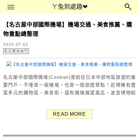
Main Menu
ㄚ兔到處趣❤
ㄚ兔到處趣❤
【名古屋中部國際機場】機場交通、美食推薦、購
名古屋美食
物重點總整理
2025.07.02
名古屋自由行
名古屋中部國際機場(Centrair)是前往日本中部地區旅遊的重
要門戶，不僅是一座機場，也是一個旅遊景點！這裡擁有豐
富多元的購物區、美食街，還有機場展望風呂、波音博物館
(FLIGHT OF DREAMS)，以及全日本距離飛機最近的觀景
台。 本文一次整理「名古屋中部國際機場 NGO」的交通方
READ MORE
式、美食推薦、購物伴手禮、設施景點與住宿資訊等重點，
幫助你迅速掌握這座機場的魅力！ 關於中部國際機場 中部國
際...