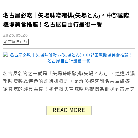
名古屋必吃｜矢場味噌豬排(矢場とん)。中部國際
機場美食推薦！名古屋自由行最後一餐
2025.05.28
名古屋自由行
名古屋名物之一就是「矢場味噌豬排(矢場とん)」，這道以濃
郁味噌醬為特色的炸豬排料理，是許多遊客到名古屋旅遊一
定會吃的經典美食！我們將矢場味噌豬排做為此趟名古屋之
旅的最後一餐，畫下完美句點。 矢場味噌豬排在名古屋擁有
許多分店，我們吃的這家位於中部國際機場T1 4F美食街，地
READ MORE
點相當便利，很適合做為旅程的開始或即將結束的一餐！
（Google評價：3.9分／911則） 矢場味噌豬排(矢場とん)
中部國際...