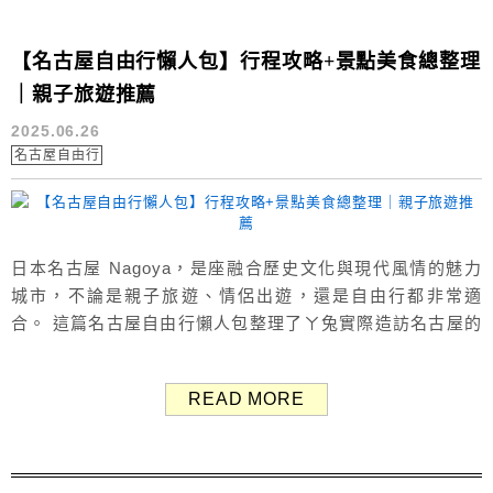
【名古屋自由行懶人包】行程攻略+景點美食總整理
｜親子旅遊推薦
2025.06.26
名古屋自由行
日本名古屋 Nagoya，是座融合歷史文化與現代風情的魅力
城市，不論是親子旅遊、情侶出遊，還是自由行都非常適
合。 這篇名古屋自由行懶人包整理了ㄚ兔實際造訪名古屋的
行程與遊記精華，包含熱門景點、美食推薦、住宿分享，如
果你正在規劃名古屋之旅，這篇文章一定要收藏起來！ 名古
READ MORE
屋親子旅遊 自由行行程 名古屋親子自由行 8天7夜＊行程遊
記總整理＊ Day1：抵達名古屋中部國際機場 → 晚餐 鰻魚飯
丸屋本店 →...