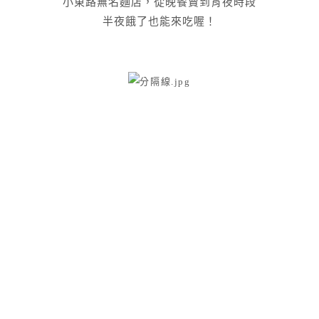
小東路無名麵店，從晚餐賣到宵夜時段
半夜餓了也能來吃喔！