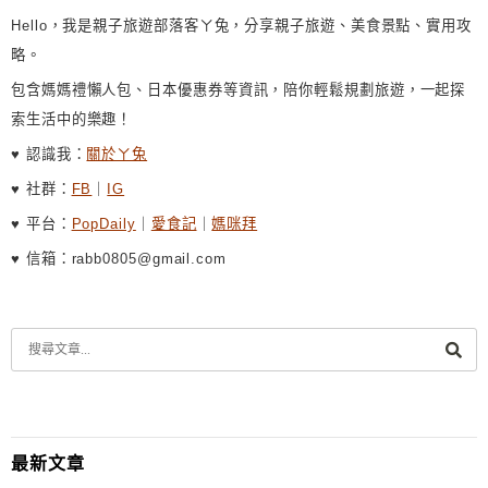
Hello，我是親子旅遊部落客ㄚ兔，分享親子旅遊、美食景點、實用攻
略。
包含媽媽禮懶人包、日本優惠券等資訊，陪你輕鬆規劃旅遊，一起探
索生活中的樂趣！
♥ 認識我：
關於ㄚ兔
♥ 社群：
FB
｜
IG
♥ 平台：
PopDaily
｜
愛食記
｜
媽咪拜
♥ 信箱：rabb0805@gmail.com
最新文章