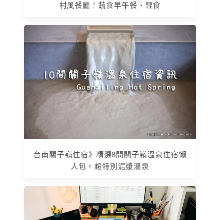
村風餐廳！蔬食早午餐、輕食
台南關子嶺住宿》精選8間關子嶺溫泉住宿懶
人包。超特別泥漿溫泉