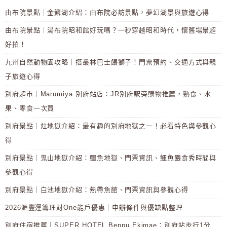
由布院景點｜金鱗湖介紹：由布院必訪景點，夢幻湖景與旅遊心得
由布院景點｜湯布院昭和館好玩嗎？一秒穿越昭和時代，懷舊場景超
好拍！
九州自然動物園攻略｜搭叢林巴士餵獅子！門票預約、交通方式與親
子旅遊心得
別府超市｜Marumiya 別府站店：JR別府駅旁購物推薦，熟食、水
果、零食一次買
別府景點｜灶地獄介紹：最有趣的別府地獄之一！必看特色與參觀心
得
別府景點｜鬼山地獄介紹：鱷魚地獄、門票資訊、鱷魚餵食秀時間與
參觀心得
別府景點｜白池地獄介紹：熱帶魚館、門票資訊與參觀心得
2026滙豐運籌理財One能戶優惠｜申辦條件與優缺點整理
別府住宿推薦｜SUPER HOTEL Beppu Ekimae：別府站步行1分