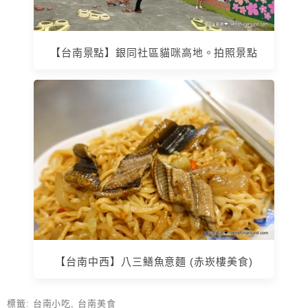
【台南景點】銀同社區貓咪高地。拍照景點
【台南中西】八三鱔魚意麵 (赤崁樓美食)
標籤:
台南小吃
,
台南美食