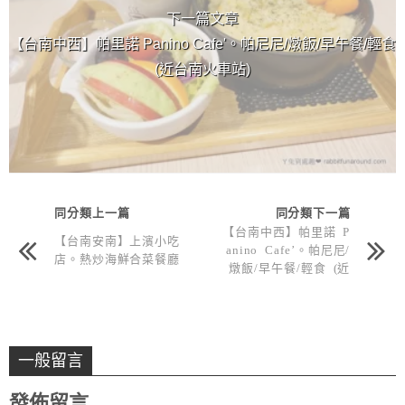
下一篇文章
【台南中西】帕里諾 Panino Cafe'。帕尼尼/燉飯/早午餐/輕食
(近台南火車站)
同分類上一篇
同分類下一篇
【台南中西】帕里諾 P
【台南安南】上濱小吃
anino Cafe’。帕尼尼/
店。熱炒海鮮合菜餐廳
燉飯/早午餐/輕食 (近
台南火車站)
一般留言
發佈留言