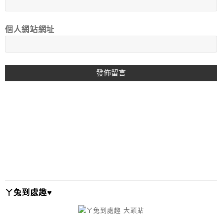
個人網站網址
A
L
T
E
R
N
A
T
I
ㄚ兔到處趣♥
V
E
: