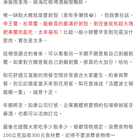
淋無限享用，與海尼根啤酒無限暢飲。
唯一缺點大概就是要剝殼（是有多懶惰😂），但說實在話，
帝王蟹、松葉蟹、龍蝦真的都滿好剝殼，剝完後就有超大塊
肥美蟹肉能吃，太幸福啦！
比起一般小螃蟹辛苦剝完還沒什
麼肉，實在差太多。
這裡很適合約會來，可以看看另一半願不願意幫自己剝蝦剝
蟹，如果對方願意幫自己剝蝦剝蟹，那真的大加分！哈哈。
梨花舒適又寬敞的用餐空間非常適合大家慶生、約會與聚
餐，別忘記壽星當天來梨花用餐，梨花直接送「活體波士頓
龍蝦一隻」，誠意十足。
年關將至，如果公司行號、企業團體想要預約包場舉辦尾牙
春酒，也都可以洽詢訂位。
最後也提醒大家吃多少點多少，餐廳惜物規定，浪費食物每
100公克加收300元食材費，記得不要浪費食物唷～