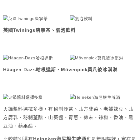
英國Twinings唐寧茶、氣泡飲料
Häagen-Dazs哈根達斯、Mövenpick莫凡彼冰淇淋
火鍋醬料選擇多樣，有秘制沙茶、北方韭菜、老饕辣豆、北
方腐乳、秘制薑醋、山葵醬、青蔥、蒜末、辣椒、香油、黑
豆油、蘋果醋。
比較特別還有
Heineken海尼根生啤酒
也是無限暢飲，實在是