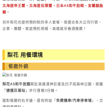
北海道帝王蟹、北海道松葉蟹、日本A5和牛肋眼、宜蘭胭脂
蝦
。
另外梨花也提供預約制的多人套餐，很適合各大公司行號、
企業、團體、家庭預約用餐，高雄尾牙春酒推薦！
梨花 用餐環境
餐廳外觀
梨花A5和牛放題
鄰近高雄漢神巨蛋及凹子底森林公園，距離
「
捷運巨蛋站
」步行僅需3分鐘。
面對餐廳的右手邊，還有附設「
免費機車/汽車停車場
」，交
通相當便利。