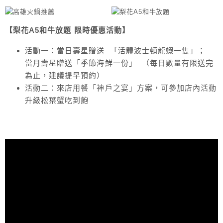
【梨花A5和牛放題 限時優惠活動】
活動一：當日壽星贈送 「活體波士頓龍蝦一隻」；
當月壽星贈送「季節海鮮一份」 （每日數量有限送完
為止，建議提早預約）
活動二：來店用餐「神戶之宴」方案，可參加店內活動
升級松葉蟹吃到飽