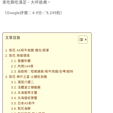
家吃飽吃滿足、大呼過癮。
（Google評價：4.9分／9,249則）
文章目錄
梨花 A5和牛放題 價位/菜單
梨花 用餐環境
餐廳外觀
內用144席
自助吧：哈根達斯/和牛肉燥/生啤/飲料
梨花 神戶之宴 火鍋吃到飽
湯底六選二
活體波士頓龍蝦
北海道帝王蟹
北海道松葉蟹
日本A5和牛
梨花海鮮