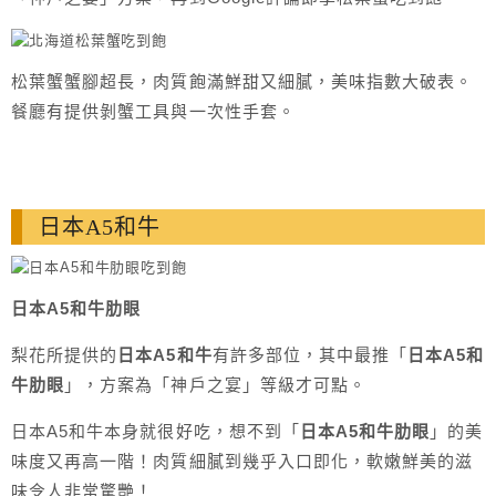
松葉蟹蟹腳超長，肉質飽滿鮮甜又細膩，美味指數大破表。
餐廳有提供剝蟹工具與一次性手套。
日本A5和牛
日本A5和牛肋眼
梨花所提供的
日本A5和牛
有許多部位，其中最推「
日本A5和
牛肋眼
」，方案為「神戶之宴」等級才可點。
日本A5和牛本身就很好吃，想不到「
日本A5和牛肋眼
」的美
味度又再高一階！肉質細膩到幾乎入口即化，軟嫩鮮美的滋
味令人非常驚艷！