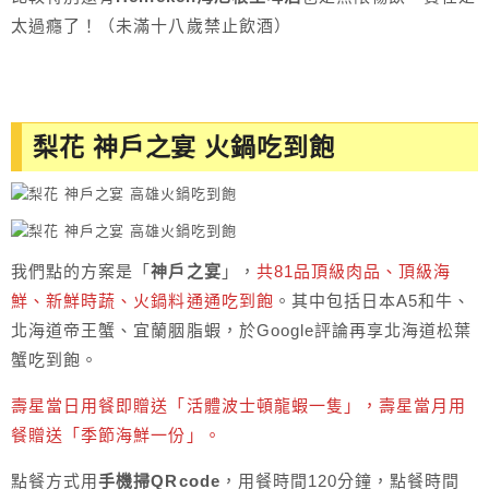
太過癮了！（未滿十八歲禁止飲酒）
梨花 神戶之宴 火鍋吃到飽
我們點的方案是「
神戶之宴
」，
共81品頂級肉品、頂級海
鮮、新鮮時蔬、火鍋料通通吃到飽
。其中包括日本A5和牛、
北海道帝王蟹、宜蘭胭脂蝦，於Google評論再享北海道松葉
蟹吃到飽。
壽星當日用餐即贈送「活體波士頓龍蝦一隻」，壽星當月用
餐贈送「季節海鮮一份」。
點餐方式用
手機掃QRcode
，用餐時間120分鐘，點餐時間