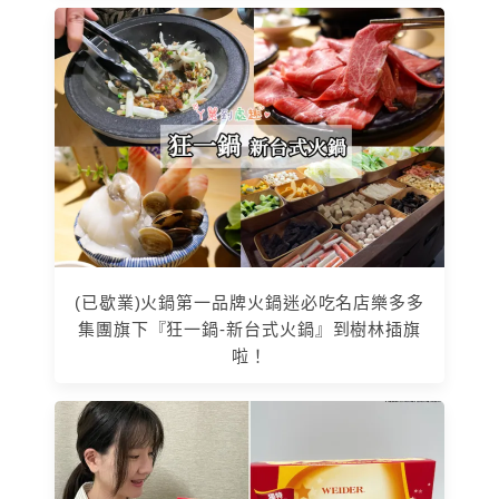
(已歇業)火鍋第一品牌火鍋迷必吃名店樂多多
集團旗下『狂一鍋-新台式火鍋』到樹林插旗
啦！