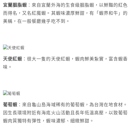
宜蘭胭脂蝦
：來自宜蘭外海的生食級胭脂蝦，以鮮豔的紅色
而得名，又名紅魔蝦。其蝦味濃厚鮮甜，有「蝦界和牛」的
美稱，在一般餐廳幾乎吃不到。
天使紅蝦
：很大一隻的天使紅蝦，蝦肉鮮美紮實，富含蝦香
味。
葡萄蝦
：來自龜山島海域稀有的葡萄蝦，為台灣在地食材。
因生長環境附近有海底火山活動且長年低溫高壓，以致葡萄
蝦肉質獨特有彈性，蝦味濃郁、細緻鮮甜。