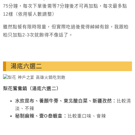
75分鐘，每次下單後需等7分鐘後才可再加點，每次最多點
12樣（依用餐人數調整）
雖然點餐有限時限量，但實際吃過後覺得綽綽有餘，我跟柏
柏只加點2-3次就飽得不像話了。
湯底六選二
梨花鴛鴦鍋（湯底六選二）
水炊昆布、養顏牛蒡、東北酸白菜、新疆孜然：
比較清
淡、不辣
秘制麻辣、壹O叁蝦皇：
比較重口味、會辣