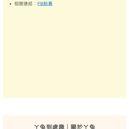
相關連結：
FB粉專
ㄚ兔到處趣
｜關於ㄚ兔