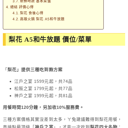
新鮮時蔬 基本菜盤
總結 評價心得
梨花 食後心得
高雄火鍋 梨花 A5和牛放題
梨花 A5和牛放題 價位/菜單
「
梨花」提供三種吃到飽方案
江戶之宴 1599元起，共74品
松阪之宴 1799元起，共77品
神戶之宴 1999元起，共81品
用餐時間120分鐘，另加收10%服務費。
三種方案價格其實沒差到太多，ㄚ兔建議難得到梨花用餐，
直接點最頂級「
神戶之宴
」，才能一次吃到
梨花四大名物
：