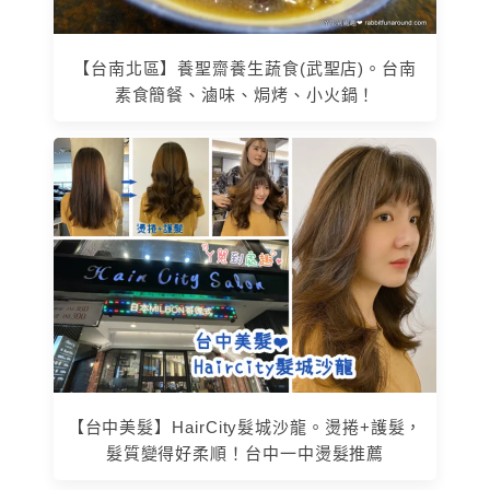
【台南北區】養聖齋養生蔬食(武聖店)。台南
素食簡餐、滷味、焗烤、小火鍋！
【台中美髮】HairCity髮城沙龍。燙捲+護髮，
髮質變得好柔順！台中一中燙髮推薦