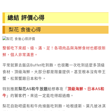
總結 評價心得
梨花 食後心得
整餐吃下來超、級、滿、足！各項肉品與海鮮食材也都很新
鮮，個人非常滿意。
平常就算去飯店Buffet吃到飽，也很難一次吃到這麼多頂級
食材、頂級海鮮，大部分都是限量提供，甚至根本沒有帝王
蟹、松葉蟹跟日本和牛。
特別推薦
梨花A5和牛放題
給想專攻「
頂級海鮮、日本A5和
牛
」的饕客們，來這一定能吃得超過癮。
梨花自助吧還有和牛肉燥飯吃到飽，哈根達斯、莫凡彼冰淇