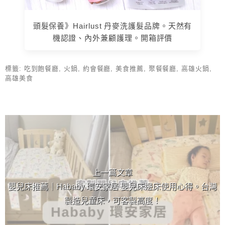
頭髮保養》Hairlust 丹麥洗護髮品牌。天然有
機認證、內外兼顧護理。開箱評價
標籤:
吃到飽餐廳
,
火鍋
,
約會餐廳
,
美食推薦
,
聚餐餐廳
,
高雄火鍋
,
高雄美食
上 / 下一篇文章
上一篇文章
嬰兒床推薦｜Hababy 環安家居 嬰兒床邊床使用心得。台灣
製造兒童床，可客製高度！