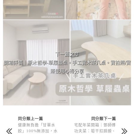
下一篇文章
開箱評價｜原木哲學-草履蟲桌。手工實木茶几桌。實拍照/實
際使用心得分享
同分類上一篇
同分類下一篇
健康無負擔「甘單水
宅配年菜開箱｜鄧師傅
餃」100%無添加，水
功夫菜：筍干扣蹄膀、