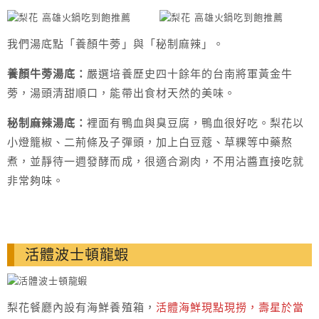
我們湯底點「養顏牛蒡」與「秘制麻辣」。
養顏牛蒡湯底：
嚴選培養歷史四十餘年的台南將軍黃金牛
蒡，湯頭清甜順口，能帶出食材天然的美味。
秘制麻辣湯底：
裡面有鴨血與臭豆腐，鴨血很好吃。梨花以
小燈籠椒、二荊條及子彈頭，加上白豆蔻、草粿等中藥熬
煮，並靜待一週發酵而成，很適合涮肉，不用沾醬直接吃就
非常夠味。
活體波士頓龍蝦
梨花餐廳內設有海鮮養殖箱，
活體海鮮現點現撈，壽星於當