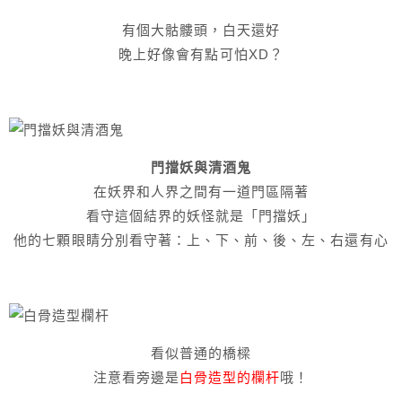
有個大骷髏頭，白天還好
晚上好像會有點可怕XD？
門擋妖與清酒鬼
在妖界和人界之間有一道門區隔著
看守這個結界的妖怪就是「門擋妖」
他的七顆眼睛分別看守著：上、下、前、後、左、右還有心
看似普通的橋樑
注意看旁邊是
白骨造型的欄杆
哦！