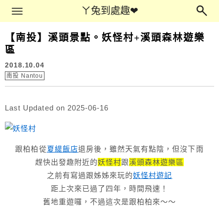
Main Menu
ㄚ兔到處趣❤
ㄚ兔到處趣❤
【南投】溪頭景點。妖怪村+溪頭森林遊樂
區
2018.10.04
南投 Nantou
Last Updated on 2025-06-16
跟柏柏從
夏緹飯店
退房後，雖然天氣有點陰，但沒下雨
趕快出發趣附近的
妖怪村
跟
溪頭森林遊樂區
之前有寫過跟姊姊來玩的
妖怪村遊記
距上次來已過了四年，時間飛速！
舊地重遊囉，不過這次是跟柏柏來～～