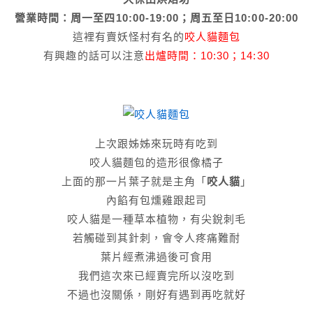
營業時間：周一至四10:00-19:00；周五至日10:00-20:00
這裡有賣妖怪村有名的
咬人貓麵包
有興趣的話可以注意
出爐時間：10:30；14:30
上次跟姊姊來玩時有吃到
咬人貓麵包的造形很像橘子
上面的那一片葉子就是主角「
咬人貓
」
內餡有包燻雞跟起司
咬人貓是一種草本植物，有尖銳刺毛
若觸碰到其針刺，會令人疼痛難耐
葉片經煮沸過後可食用
我們這次來已經賣完所以沒吃到
不過也沒關係，剛好有遇到再吃就好