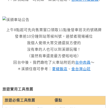
上午8點起可先向售票窗口領取11點後發車班次的號碼牌
發車前10分鐘到站等候叫號，過號者現場補位
我個人覺得大眾交通還挺方便的
沒有車的人也可以到溪頭玩囉！
（當然有車還是最方便啦哈哈）
回台中後，我們趣吃了火車站附近的
台中肉員
～
＊溪頭住宿可參考：
夏緹飯店
、
金台灣山莊
旅遊實用工具推薦
旅遊必備工具推薦
優點