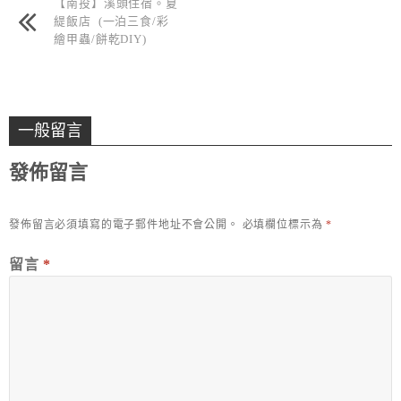
【南投】溪頭住宿。夏
緹飯店 (一泊三食/彩
繪甲蟲/餅乾DIY)
一般留言
發佈留言
發佈留言必須填寫的電子郵件地址不會公開。
必填欄位標示為
*
留言
*