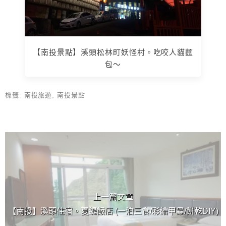
【南投景點】溪頭松林町妖怪村。吃咬人貓麵
包～
標籤:
南投旅遊
,
南投景點
上 / 下一篇文章
上一篇文章
【南投】溪頭住宿。夏緹飯店 (一泊三食/彩繪甲蟲/餅乾DIY)