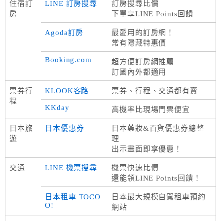
住宿訂
LINE 訂房搜尋
訂房搜尋比價
房
下單享LINE Points回饋
Agoda訂房
最愛用的訂房網！
常有隱藏特惠價
Booking.com
超方便訂房網推薦
訂國內外都適用
票券行
KLOOK客路
票券、行程、交通都有賣
程
KKday
高機率比現場門票便宜
日本旅
日本優惠券
日本藥妝&百貨優惠券總整
遊
理
出示畫面即享優惠！
交通
LINE 機票搜尋
機票快速比價
還能領LINE Points回饋！
日本租車 TOCO
日本最大規模自駕租車預約
O!
網站