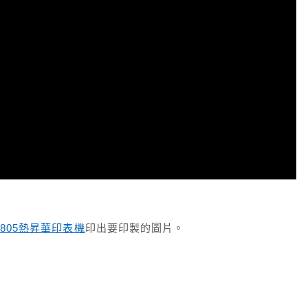
 L805熱昇華印表機
印出要印製的圖片。