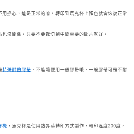
不用擔心，這是正常的唷，轉印到馬克杯上顏色就會恢復正常
點也沒關係，只要不要裁切到中間重要的圖片就好。
是
特殊耐熱膠帶
，不能隨便用一般膠帶哦，一般膠帶可是不耐
杯機
，馬克杯是使用熱昇華轉印方式製作，轉印溫度200度，