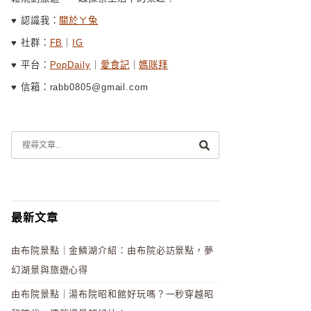
♥ 認識我：
關於ㄚ兔
♥ 社群：
FB
｜
IG
♥ 平台：
PopDaily
｜
愛食記
｜
媽咪拜
♥ 信箱：rabb0805@gmail.com
最新文章
由布院景點｜金鱗湖介紹：由布院必訪景點，夢
幻湖景與旅遊心得
由布院景點｜湯布院昭和館好玩嗎？一秒穿越昭