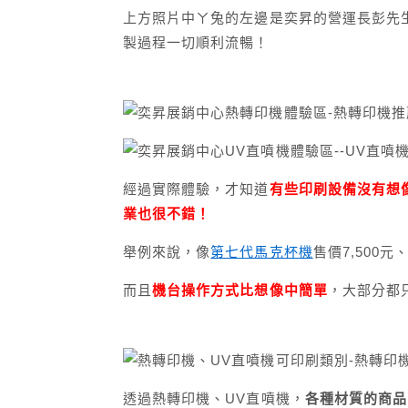
上方照片中ㄚ兔的左邊是奕昇的營運長彭先
製過程一切順利流暢！
經過實際體驗，才知道
有些印刷設備沒有想
業也很不錯！
舉例來說，像
第七代馬克杯機
售價7,500元
而且
機台操作方式比想像中簡單
，大部分都
透過熱轉印機、UV直噴機，
各種材質的商品