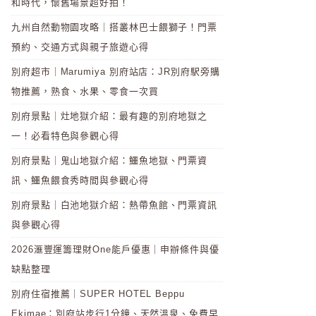
和時代，懷舊場景超好拍！
九州自然動物園攻略｜搭叢林巴士餵獅子！門票
預約、交通方式與親子旅遊心得
別府超市｜Marumiya 別府站店：JR別府駅旁購
物推薦，熟食、水果、零食一次買
別府景點｜灶地獄介紹：最有趣的別府地獄之
一！必看特色與參觀心得
別府景點｜鬼山地獄介紹：鱷魚地獄、門票資
訊、鱷魚餵食秀時間與參觀心得
別府景點｜白池地獄介紹：熱帶魚館、門票資訊
與參觀心得
2026滙豐運籌理財One能戶優惠｜申辦條件與優
缺點整理
別府住宿推薦｜SUPER HOTEL Beppu
Ekimae：別府站步行1分鐘、天然溫泉、免費早