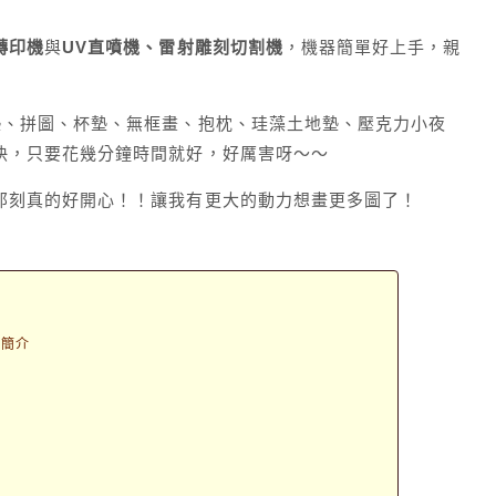
轉印機
與
UV直噴機、雷射雕刻切割機
，機器簡單好上手，親
墊、拼圖、杯墊、無框畫、抱枕、珪藻土地墊、壓克力小夜
快，只要花幾分鐘時間就好，好厲害呀～～
那刻真的好開心！！讓我有更大的動力想畫更多圖了！
司簡介
介
杯
圖
枕