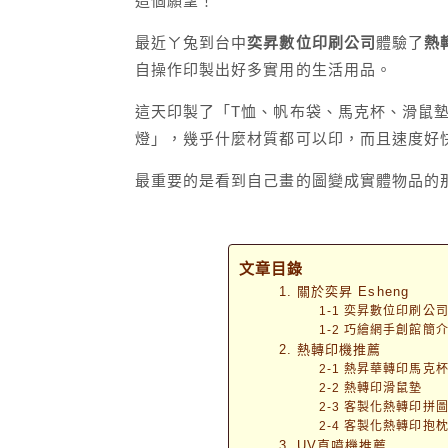
這個願望！
最近ㄚ兔到台中
奕昇數位印刷公司
體驗了
熱
自操作印製出好多實用的生活用品。
這天印製了「T恤、帆布袋、馬克杯、滑鼠
燈」，幾乎什麼材質都可以印，而且速度好
最重要的是看到自己畫的圖變成實體物品的
文章目錄
1. 關於奕昇 Esheng
1-1 奕昇數位印刷公
1-2 巧繪網手創館簡
2. 熱轉印機推薦
2-1 熱昇華轉印馬克
2-2 熱轉印滑鼠墊
2-3 客製化熱轉印拼
2-4 客製化熱轉印抱
3. UV直噴機推薦