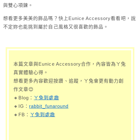
與雙心項鍊。
想看更多美美的飾品嗎？快上Eunice Accessory看看吧，說
不定妳也能挑到屬於自己風格又很喜歡的飾品。
本篇文章與Eunice Accessory合作，內容皆為ㄚ兔
真實體驗心得。
想看更多內容歡迎按讚、追蹤，ㄚ兔會更有動力創
作文章😊
🔸Blog：
ㄚ兔到處趣
🔸IG：
rabbit_funaround
🔸FB：
ㄚ兔到處趣