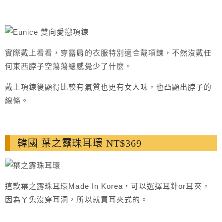
實際戴上看看，穿露肩的衣服特別適合戴項鍊，不然沒戴任
何東西脖子空蕩蕩總感覺少了什麼。
戴上項鍊後顯得比較有氣質也更有女人味，也凸顯出脖子的
線條。
韓國 葉之露珠耳環 NT$369
這款葉之露珠耳環Made In Korea，可以選擇耳針or耳夾，
因為ㄚ兔沒穿耳洞，所以就買耳夾式的。