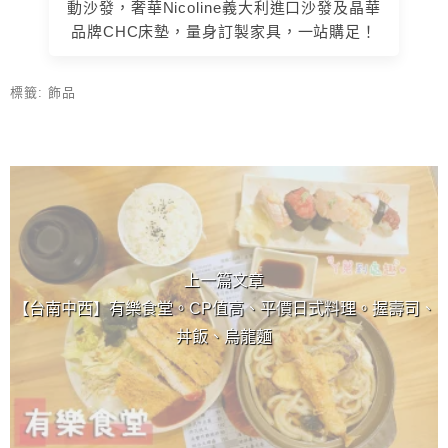
動沙發，奢華Nicoline義大利進口沙發及晶華
品牌CHC床墊，量身訂製家具，一站購足！
標籤:
飾品
上 / 下一篇文章
上一篇文章
【台南中西】有樂食堂。CP值高、平價日式料理。握壽司、
丼飯、烏龍麵