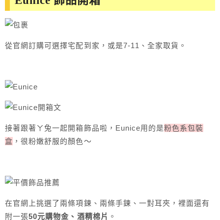
Eunice 飾品開箱
從官網訂購可選擇宅配到家，或是7-11、全家取貨。
接著跟著ㄚ兔一起開箱飾品啦，Eunice用的是
粉色系包裝
盒
，很粉嫩舒服的顏色～
在官網上挑選了兩條項鍊、兩條手鍊、一對耳夾，裡面還有
附一張
50元購物金、酒精棉片
。