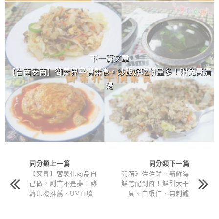
下一篇文章
【台南安南】御素界平價素食。炒飯好吃份量多！附免費清
湯
同分類上一篇
同分類下一篇
【奕昇】客製化商品自
開箱》佐佐鮮。新鮮海
己做，創業不是夢！熱
鮮宅配到府！鮮甜大干
轉印機推薦、UV直噴
貝、白蝦仁、無刺鱸
機推薦
魚、鮭魚、吻仔魚、浦
燒鰻