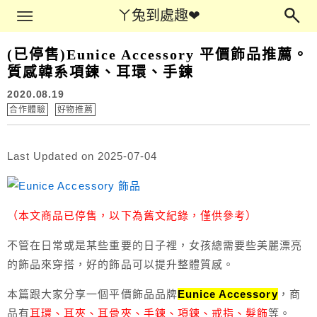
Main Menu
ㄚ兔到處趣❤
ㄚ兔到處趣❤
(已停售)Eunice Accessory 平價飾品推薦。
質感韓系項鍊、耳環、手鍊
2020.08.19
合作體驗
好物推薦
Last Updated on 2025-07-04
（本文商品已停售，以下為舊文紀錄，僅供參考）
不管在日常或是某些重要的日子裡，女孩總需要些美麗漂亮
的飾品來穿搭，好的飾品可以提升整體質感。
本篇跟大家分享一個平價飾品品牌
Eunice Accessory
，商
品有
耳環、耳夾、耳骨夾、手鍊、項鍊、戒指、髮飾
等。