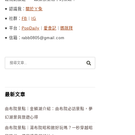
♥ 認識我：
關於ㄚ兔
♥ 社群：
FB
｜
IG
♥ 平台：
PopDaily
｜
愛食記
｜
媽咪拜
♥ 信箱：rabb0805@gmail.com
最新文章
由布院景點｜金鱗湖介紹：由布院必訪景點，夢
幻湖景與旅遊心得
由布院景點｜湯布院昭和館好玩嗎？一秒穿越昭