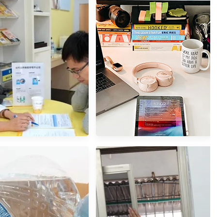
康】科林睡得美居家睡眠
數位科技懶人包，蝦皮淘寶一