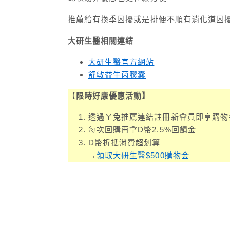
推薦給有換季困擾或是排便不順有消化道困
大研生醫相關連結
大研生醫官方網站
舒敏益生菌膠囊
【
限時好康優惠活動】
透過ㄚ兔推薦連結註冊新會員即享購物金
每次回購再拿D幣2.5%回饋金
D幣折抵消費超划算
→
領取大研生醫$500購物金