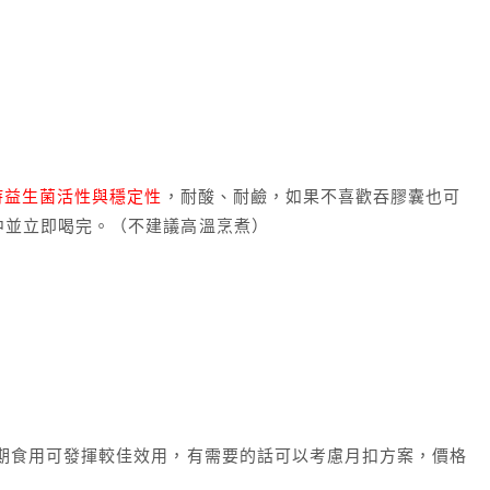
持益生菌活性與穩定性
，耐酸、耐鹼，如果不喜歡吞膠囊也可
中並立即喝完。（不建議高溫烹煮）
長期食用可發揮較佳效用，有需要的話可以考慮月扣方案，價格