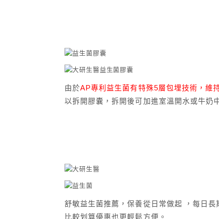
由於
AP專利益生菌有特殊5層包埋技術，維
以拆開膠囊，拆開後可加進室溫開水或牛奶
舒敏益生菌推薦，保養從日常做起 ，每日
比較划算優惠也更輕鬆方便。