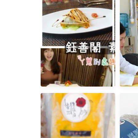
【高雄鼓山】鈺善閣‧素‧養
【健