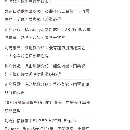
和時代，懷舊場景超好拍！
九州自然動物園攻略｜搭叢林巴士餵獅子！門票
預約、交通方式與親子旅遊心得
別府超市｜Marumiya 別府站店：JR別府駅旁購
物推薦，熟食、水果、零食一次買
別府景點｜灶地獄介紹：最有趣的別府地獄之
一！必看特色與參觀心得
別府景點｜鬼山地獄介紹：鱷魚地獄、門票資
訊、鱷魚餵食秀時間與參觀心得
別府景點｜白池地獄介紹：熱帶魚館、門票資訊
與參觀心得
2026滙豐運籌理財One能戶優惠｜申辦條件與優
缺點整理
別府住宿推薦｜SUPER HOTEL Beppu
Ekimae：別府站步行1分鐘、天然溫泉、免費早