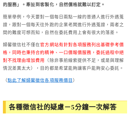
的服務
」。牽扯到客製化，自然價格就難以訂定。
簡單舉例，今天要對一個每日兩點一線的普通人進行外遇蒐
證，跟對一個每天往外跑的企業老闆進行外遇蒐證，兩者之
間的難度可想而知，自然在委託費用上會有很大的落差。
婦馨徵信社不僅在
官方網站有針對各項服務列出基礎參考價
格，同時也秉持合約精神、一口價報價服務，委託過程中絕
對不找理由增加費用
（除非事前線索提供不足，或是與理解
情況差異太大），目的都是希望能夠讓客戶能夠安心委託。
（
點此了解婦馨徵信各項服務價目
）
各種徵信社的疑慮－5分鐘一次解答