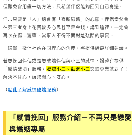
但難免會用盡一切方法，只希望伴侶能夠回到自己身邊。
但…只要是「人」總會有「喜新厭舊」的心態，伴侶當然會
在第三者身上花費較多心思甚至是金錢，講到這裡，一定會
再次在傷口灑鹽，當事人不得不面對這殘酷的事實。
「婦馨」徵信社站在同理心的角度，將提供給最詳細建議。
若想挽回伴侶或是想破壞伴侶與小三的感情，婦馨有提供
「感情破壞」服務，
殲滅小三、勸退小三
交給專業就對了！
解決不甘心，讓您開心、安心。
（
點此了解感情破壞服務
）
「感情挽回」服務介紹－不再只是戀愛
與婚姻專屬