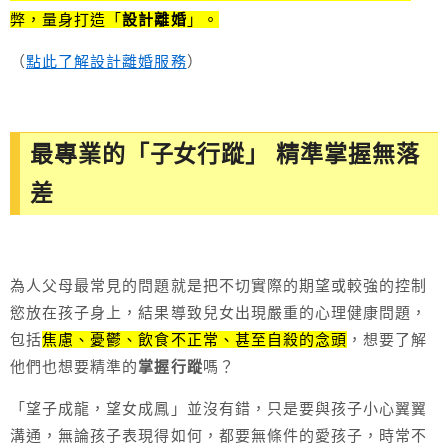
弊，量身打造「
設計離婚
」。
（
點此了解設計離婚服務
）
最專業的「子女行蹤」 精準掌握無落
差
為人父母最常見的問題就是把不切實際的期望或較強的控制
慾放在孩子身上，結果導致兒女出現嚴重的心理健康問題，
包括
焦慮、憂鬱、飲食不正常、甚至自殺的念頭
，想要了解
他們也想要精準的
掌握行蹤
嗎？
「望子成龍，望女成鳳」並沒有錯，只是要與孩子小心翼翼
溝通，無論孩子表現得如何，都要無條件的愛孩子，時常不