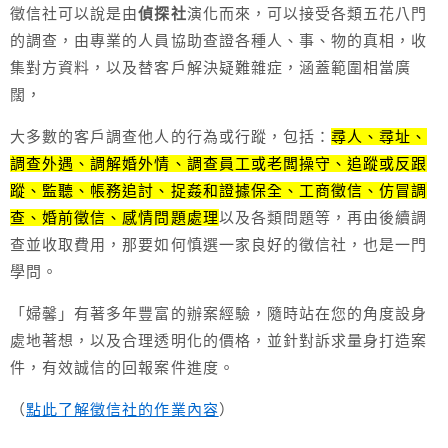
徵信社可以說是由
偵探社
演化而來，可以接受各類五花八門
的調查，由專業的人員協助查證各種人、事、物的真相，收
集對方資料，以及替客戶解決疑難雜症，涵蓋範圍相當廣
闊，
大多數的客戶調查他人的行為或行蹤，包括：
尋人、尋址、
調查外遇、調解婚外情、調查員工或老闆操守、追蹤或反跟
蹤、監聽、帳務追討、捉姦和證據保全、工商徵信、仿冒調
查、婚前徵信、感情問題處理
以及各類問題等，再由後續調
查並收取費用，那要如何慎選一家良好的徵信社，也是一門
學問。
「婦馨」有著多年豐富的辦案經驗，隨時站在您的角度設身
處地著想，以及合理透明化的價格，並針對訴求量身打造案
件，有效誠信的回報案件進度。
（
點此了解徵信社的作業內容
）