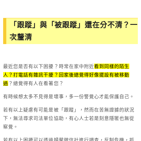
「跟蹤」與「被跟蹤」還在分不清？一
次釐清
最近您是否有以下困擾？時常在家中附近
看到同樣的陌生
人？打電話有雜訊干擾？回家後總覺得好像擺設有被移動
過
？總覺得有人在看著您？
有時候想太多不見得是壞事，多一份警覺心才能保護自己。
若有以上疑慮有可能是被「跟蹤」，然而在苦無證據的狀況
下，無法尋求司法單位協助，有心人士若是刻意隱匿也無從
察覺。
若有以上困擾可以透過婦馨徵信社進行調查，反制危機，抓