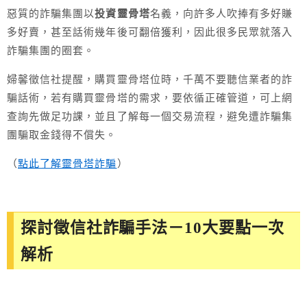
惡質的詐騙集團以
投資靈骨塔
名義，向許多人吹捧有多好賺
多好賣，甚至話術幾年後可翻倍獲利，因此很多民眾就落入
詐騙集團的圈套。
婦馨徵信社提醒，購買靈骨塔位時，千萬不要聽信業者的詐
騙話術，若有購買靈骨塔的需求，要依循正確管道，可上網
查詢先做足功課，並且了解每一個交易流程，避免遭詐騙集
團騙取金錢得不償失。
（
點此了解靈骨塔詐騙
）
探討徵信社詐騙手法－10大要點一次
解析