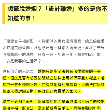
想擺脫婚姻？「設計離婚」多的是你不
知道的事！
「相愛容易相處難」，戀愛時的男女濃情蜜意，總是編織著
未來甜美的藍圖，誰也沒想過一旦踏入婚姻後，歷經了柴米
油鹽醬醋茶的洗禮，日復一日、年復一年，總會捫心自問
「這是我要的生活嗎？！」
也有部分的人認為，
婚姻只是多了張具有法律效益的一張
紙，但您是否有想過這張紙在法律上可以保障雙方權益，若
其中一方對婚姻不忠，持有其他有利證據時，可向法院訴請
相關求償討回公道，保護自己與最愛的家人。
現在不必獨自面對，婦馨會給您力量勇敢踏出不適合的婚姻
重拾幸福，既合法、毫無破綻專業手法，同時客觀剖析利