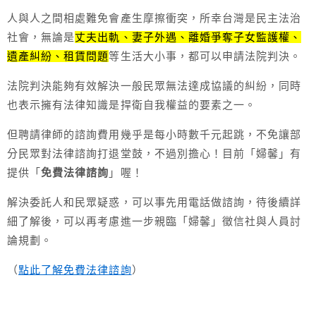
人與人之間相處難免會產生摩擦衝突，所幸台灣是民主法治
社會，無論是
丈夫出軌、妻子外遇、離婚爭奪子女監護權、
遺產糾紛、租賃問題
等生活大小事，都可以申請法院判決。
法院判決能夠有效解決一般民眾無法達成協議的糾紛，同時
也表示擁有法律知識是捍衛自我權益的要素之一。
但聘請律師的諮詢費用幾乎是每小時數千元起跳，不免讓部
分民眾對法律諮詢打退堂鼓，不過別擔心！目前「婦馨」有
提供「
免費法律諮詢
」喔！
解決委託人和民眾疑惑，可以事先用電話做諮詢，待後續詳
細了解後，可以再考慮進一步親臨「婦馨」徵信社與人員討
論規劃。
（
點此了解免費法律諮詢
）