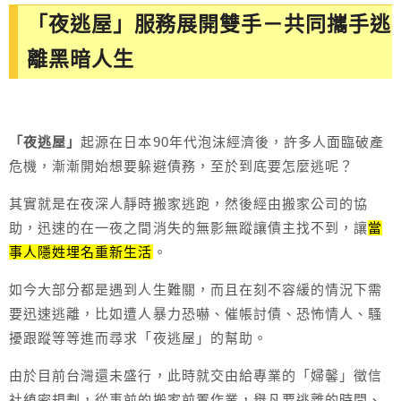
「夜逃屋」服務展開雙手－共同攜手逃
離黑暗人生
「夜逃屋」
起源在日本90年代泡沫經濟後，許多人面臨破產
危機，漸漸開始想要躲避債務，至於到底要怎麼逃呢？
其實就是在夜深人靜時搬家逃跑，然後經由搬家公司的協
助，迅速的在一夜之間消失的無影無蹤讓債主找不到，讓
當
事人隱姓埋名重新生活
。
如今大部分都是遇到人生難關，而且在刻不容緩的情況下需
要迅速逃離，比如遭人暴力恐嚇、催帳討債、恐怖情人、騷
擾跟蹤等等進而尋求「夜逃屋」的幫助。
由於目前台灣還未盛行，此時就交由給專業的「婦馨」徵信
社縝密規劃，從事前的搬家前置作業，舉凡要逃離的時間、