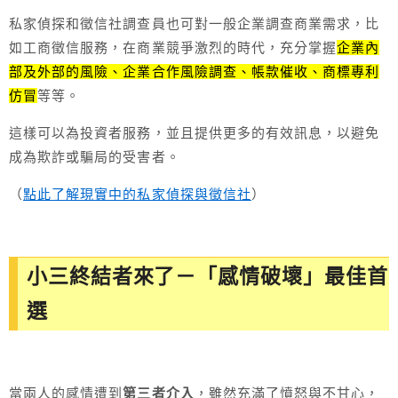
私家偵探和徵信社調查員也可對一般企業調查商業需求，比
如工商徵信服務，在商業競爭激烈的時代，充分掌握
企業內
部及外部的風險、企業合作風險調查、帳款催收、商標專利
仿冒
等等。
這樣可以為投資者服務，並且提供更多的有效訊息，以避免
成為欺詐或騙局的受害者。
（
點此了解現實中的私家偵探與徵信社
）
小三終結者來了－「感情破壞」最佳首
選
當兩人的感情遭到
第三者介入
，雖然充滿了憤怒與不甘心，