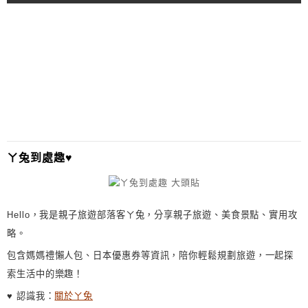
A
L
T
E
R
N
A
T
I
ㄚ兔到處趣♥
V
E
:
Hello，我是親子旅遊部落客ㄚ兔，分享親子旅遊、美食景點、實用攻
略。
包含媽媽禮懶人包、日本優惠券等資訊，陪你輕鬆規劃旅遊，一起探
索生活中的樂趣！
♥ 認識我：
關於ㄚ兔