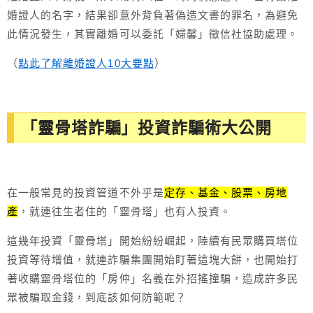
婚證人的名字，結果卻意外背負著偽造文書的罪名，為避免
此情況發生，其實離婚可以委託「婦馨」徵信社協助處理。
（
點此了解離婚證人10大要點
）
「靈骨塔詐騙」投資詐騙術大公開
在一般常見的投資管道不外乎是
定存、基金、股票、房地
產
，就連往生者住的「靈骨塔」也有人投資。
這幾年投資「靈骨塔」開始紛紛崛起，陸續有民眾購買塔位
投資等待增值，就連詐騙集團開始盯著這塊大餅，也開始打
著收購靈骨塔位的「房仲」名義在外招搖撞騙，造成許多民
眾被騙取金錢，到底該如何防範呢？