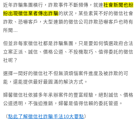
近年詐騙集團橫行，詐欺事件不斷頻傳，就連
社會新聞也紛
紛出現徵信業者傳出詐騙
的狀況，某些素質不好的徵信社會
詐欺、恐嚇客戶，大型連鎖的徵信公司詐欺恐嚇客戶也時有
所聞…
但並非每家徵信社都是詐騙集團，只是要如何慎選政府合法
立案正派、誠信、價格公道、不投機取巧、值得委託的徵信
社呢？
選擇一間好的徵信社不但無須煩惱案件進度及被詐欺的可
能，還能提供最好最圓滿的解決方式。
婦馨徵信社依據多年承辦案件的豐富經驗，絕對誠信、價格
公道透明，不強迫推銷，婦馨是值得信賴的委託管道。
（
點此了解徵信社詐騙手法10大要點
）