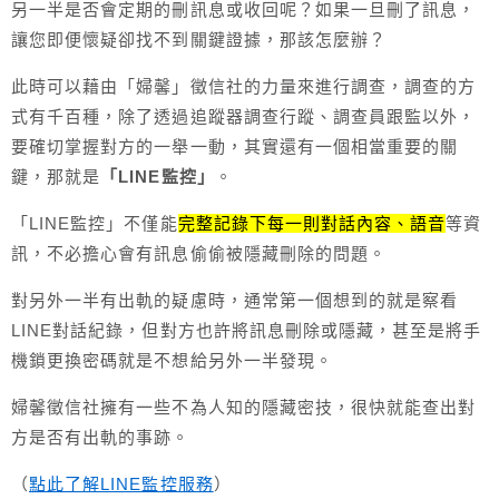
另一半是否會定期的刪訊息或收回呢？如果一旦刪了訊息，
讓您即便懷疑卻找不到關鍵證據，那該怎麼辦？
此時可以藉由「婦馨」徵信社的力量來進行調查，調查的方
式有千百種，除了透過追蹤器調查行蹤、調查員跟監以外，
要確切掌握對方的一舉一動，其實還有一個相當重要的關
鍵，那就是
「LINE監控」
。
「LINE監控」不僅能
完整記錄下每一則對話內容、語音
等資
訊，不必擔心會有訊息偷偷被隱藏刪除的問題。
對另外一半有出軌的疑慮時，通常第一個想到的就是察看
LINE對話紀錄，但對方也許將訊息刪除或隱藏，甚至是將手
機鎖更換密碼就是不想給另外一半發現。
婦馨徵信社擁有一些不為人知的隱藏密技，很快就能查出對
方是否有出軌的事跡。
（
點此了解LINE監控服務
）